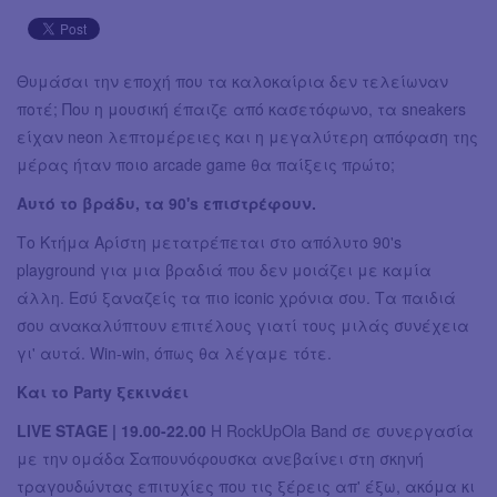
Θυμάσαι την εποχή που τα καλοκαίρια δεν τελείωναν
ποτέ; Που η μουσική έπαιζε από κασετόφωνο, τα sneakers
είχαν neon λεπτομέρειες και η μεγαλύτερη απόφαση της
μέρας ήταν ποιο arcade game θα παίξεις πρώτο;
Αυτό το βράδυ, τα 90's επιστρέφουν.
Το Κτήμα Αρίστη μετατρέπεται στο απόλυτο 90's
playground για μια βραδιά που δεν μοιάζει με καμία
άλλη. Εσύ ξαναζείς τα πιο iconic χρόνια σου. Τα παιδιά
σου ανακαλύπτουν επιτέλους γιατί τους μιλάς συνέχεια
γι' αυτά. Win-win, όπως θα λέγαμε τότε.
Και το Party ξεκινάει
LIVE STAGE | 19.00-22.00
Η RockUpOla Band σε συνεργασία
με την ομάδα Σαπουνόφουσκα ανεβαίνει στη σκηνή
τραγουδώντας επιτυχίες που τις ξέρεις απ' έξω, ακόμα κι