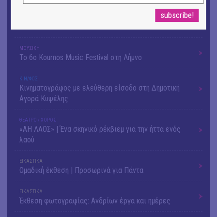
OUTDΟORS
ANILIO PARK FESTIVAL 2026
ΜΟΥΣΙΚΗ
Το 6ο Kournos Music Festival στη Λήμνο
ΚΙΝ/ΦΟΣ
Κινηματογράφος με ελεύθερη είσοδο στη Δημοτική
Αγορά Κυψέλης
ΘΕΑΤΡΟ / ΧΟΡΟΣ
«ΑΗ ΛΑΟΣ» | Ένα σκηνικό ρέκβιεμ για την ήττα ενός
λαού
ΕΙΚΑΣΤΙΚΑ
Ομαδική έκθεση | Προσωρινά για Πάντα
ΕΙΚΑΣΤΙΚΑ
Έκθεση φωτογραφίας: Ανδρίων έργα και ημέρες