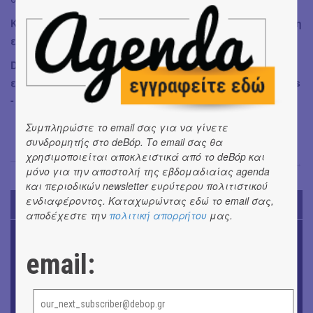
Κρατήστε θέση κι ελάτε να ζήσουμε μαζί μια αξέχαστη
επιστροφή στον χρόνο
Dial up your besties, φορέστε τα πιο colorful σας και
ελάτε να ζήσετε ό,τι καλύτερο είχαν να δώσουν τα 90's
- αυτή τη φορά με τα παιδιά σας δίπλα σας.
Συμπληρώστε το email σας για να γίνετε
συνδρομητής στο deBόp. Το email σας θα
χρησιμοποιείται αποκλειστικά από το deBόp και
Σόνια Βλάντη
→
μόνο για την αποστολή της εβδομαδιαίας agenda
και περιοδικών newsletter ευρύτερου πολιτιστικού
ενδιαφέροντος. Καταχωρώντας εδώ το email σας,
TODAY'S EVENTS
αποδέχεστε την
πολιτική απορρήτου
μας.
OUTDΟORS
4ο Pig Floyd – The Dark Side of the Γρουν | Οι Pink
email:
Floyd συναντούν… τη γουρνοπούλα
ΜΟΥΣΙΚΗ
16o Samos Young Artists Festival