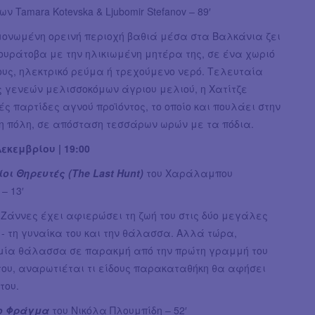
ων Tamara Kotevska & Ljubomir Stefanov – 89′
μονωμένη ορεινή περιοχή βαθιά μέσα στα Βαλκάνια ζει
ουράτοβα με την ηλικιωμένη μητέρα της, σε ένα χωριό
υς, ηλεκτρικό ρεύμα ή τρεχούμενο νερό. Τελευταία
ς γενεών μελισσοκόμων άγριου μελιού, η Χατίτζε
ές παρτίδες αγνού προϊόντος, το οποίο και πουλάει στην
η πόλη, σε απόσταση τεσσάρων ωρών με τα πόδια.
εκεμβρίου | 19:00
οι Θηρευτές (The Last Hunt)
του Χαράλαμπου
– 13′
Ζάννες έχει αφιερώσει τη ζωή του στις δύο μεγάλες
- τη γυναίκα του και την θάλασσα. Αλλά τώρα,
μία θάλασσα σε παρακμή από την πρώτη γραμμή του
του, αναρωτιέται τι είδους παρακαταθήκη θα αφήσει
 του.
το Φράγμα
του Νικόλα Πλουμπίδη – 52′