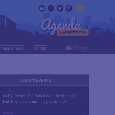
T FOOD N' TUNES
ΣΤΟ ΣΠΙΤΙ
TODAY'S EVENTS
OUTDΟORS
4ο Pig Floyd – The Dark Side of the Γρουν | Οι
Pink Floyd συναντούν… τη γουρνοπούλα
ΜΟΥΣΙΚΗ