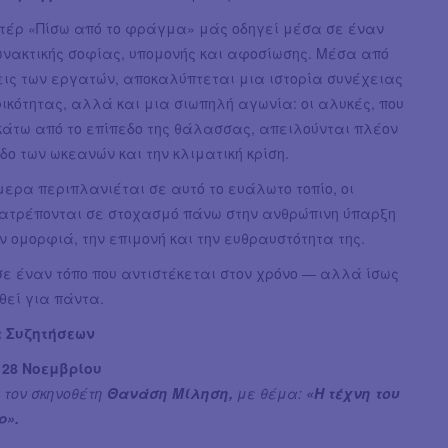
ντέρ «Πίσω από το φράγμα» μάς οδηγεί μέσα σε έναν
ωνακτικής σοφίας, υπομονής και αφοσίωσης. Μέσα από
εις των εργατών, αποκαλύπτεται μια ιστορία συνέχειας
ικότητας, αλλά και μια σιωπηλή αγωνία: οι αλυκές, που
κάτω από το επίπεδο της θάλασσας, απειλούνται πλέον
δο των ωκεανών και την κλιματική κρίση.
ερα περιπλανιέται σε αυτό το ευάλωτο τοπίο, οι
τατρέπονται σε στοχασμό πάνω στην ανθρώπινη ύπαρξη
 ομορφιά, την επιμονή και την ευθραυστότητα της.
σε έναν τόπο που αντιστέκεται στον χρόνο — αλλά ίσως
θεί για πάντα.
 Συζητήσεων
28 Νοεμβρίου
 τον σκηνοθέτη
Θανάση Μίληση,
με θέμα:
«Η τέχνη του
ρ».