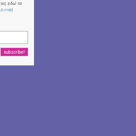
ας εδώ το
λιτική