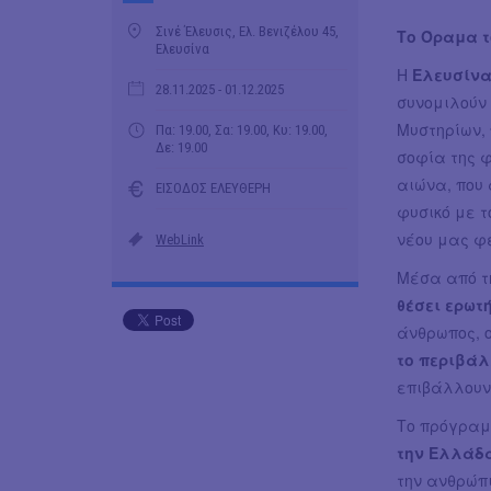
Σινέ Έλευσις, Ελ. Βενιζέλου 45,
Το Όραμα 
Ελευσίνα
Η
Ελευσίνα
28.11.2025
- 01.12.2025
συνομιλούν
Μυστηρίων, 
Πα: 19.00, Σα: 19.00, Κυ: 19.00,
Δε: 19.00
σοφία της φ
αιώνα, που 
ΕΙΣΟΔΟΣ ΕΛΕΥΘΕΡΗ
φυσικό με τ
νέου μας φ
WebLink
Μέσα από τη
θέσει ερωτ
άνθρωπος, ο
το περιβάλ
επιβάλλουν
Το πρόγρα
την Ελλάδα
την ανθρώπι