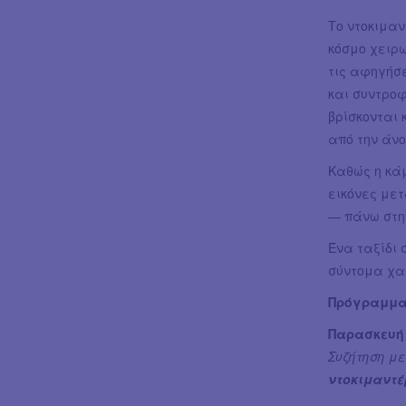
Το ντοκιμα
κόσμο χειρ
τις αφηγήσ
και συντροφ
βρίσκονται 
από την άνο
Καθώς η κάμ
εικόνες με
— πάνω στην
Ένα ταξίδι 
σύντομα χα
Πρόγραμμα
Παρασκευή 
Συζήτηση με
ντοκιμαντέ