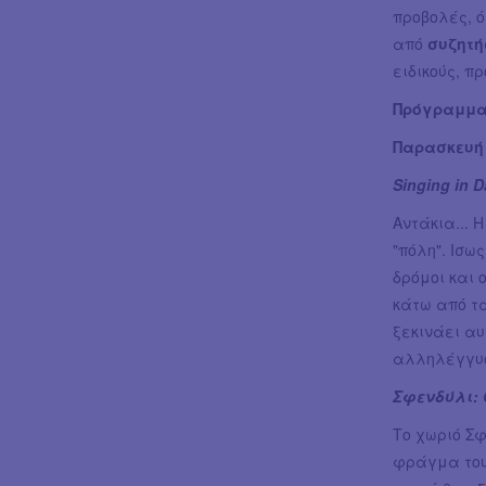
προβολές, 
από
συζητή
ειδικούς, π
Πρόγραμμα
Παρασκευή 
Singing in D
Αντάκια... 
"πόλη". Ισω
δρόμοι και 
κάτω από τ
ξεκινάει αυ
αλληλέγγυοι
Σφενδύλι: 
Το χωριό Σφ
φράγμα του