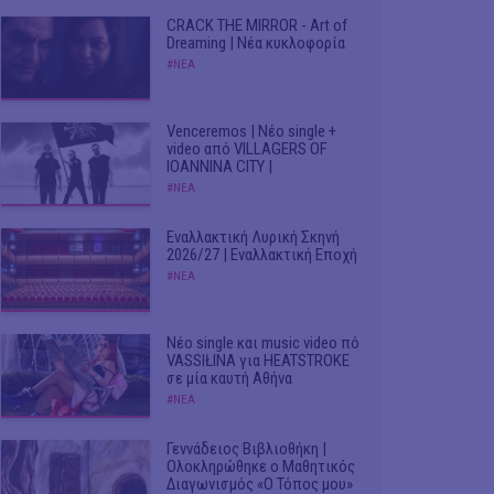
CRACK THE MIRROR - Art of
Dreaming | Νέα κυκλοφορία
#ΝΕΑ
Venceremos | Νέο single +
video από VILLAGERS OF
IOANNINA CITY |
#ΝΕΑ
Εναλλακτική Λυρική Σκηνή
2026/27 | Εναλλακτική Εποχή
#ΝΕΑ
Νέο single και music video πό
VASSIŁINA για HEATSTROKE
σε μία καυτή Αθήνα
#ΝΕΑ
Γεννάδειος Βιβλιοθήκη |
Ολοκληρώθηκε ο Μαθητικός
Διαγωνισμός «Ο Τόπος μου»