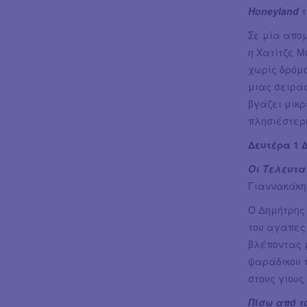
Honeyland
τ
Σε μία απο
η Χατίτζε Μ
χωρίς δρόμο
μιας σειρά
βγάζει μικρ
πλησιέστερ
Δευτέρα 1 Δ
Οι Τελευταί
Γιαννακάκη 
Ο Δημήτρης 
του αγάπες 
βλέποντας 
ψαράδικου 
στους γιους
Πίσω από 