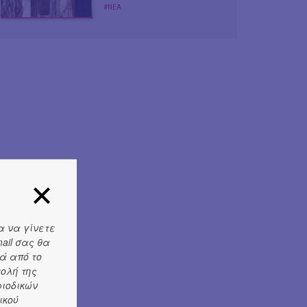
#ΝΕΑ
α να γίνετε
ail σας θα
ά από το
τολή της
ριοδικών
ικού