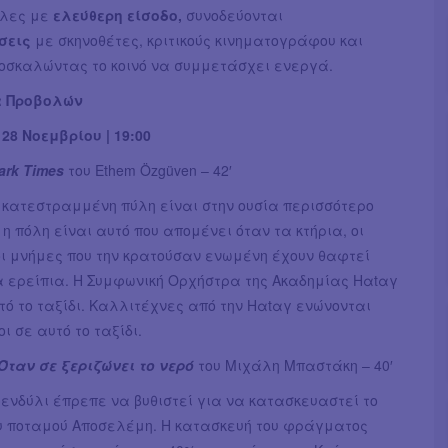
όλες με
ελεύθερη είσοδο,
συνοδεύονται
σεις
με σκηνοθέτες, κριτικούς κινηματογράφου και
ροσκαλώντας το κοινό να συμμετάσχει ενεργά.
 Προβολών
28 Νοεμβρίου | 19:00
ark Times
του Ethem Özgüven – 42′
Η κατεστραμμένη πύλη είναι στην ουσία περισσότερο
ς η πόλη είναι αυτό που απομένει όταν τα κτήρια, οι
οι μνήμες που την κρατούσαν ενωμένη έχουν θαφτεί
α ερείπια. Η Συμφωνική Ορχήστρα της Ακαδημίας Ηαtαγ
τό το ταξίδι. Καλλιτέχνες από την Ηαtαγ ενώνονται
 σε αυτό το ταξίδι.
Όταν σε ξεριζώνει το νερό
του Μιχάλη Μπαστάκη – 40′
ενδύλι έπρεπε να βυθιστεί για να κατασκευαστεί το
 ποταμού Αποσελέμη. Η κατασκευή του φράγματος