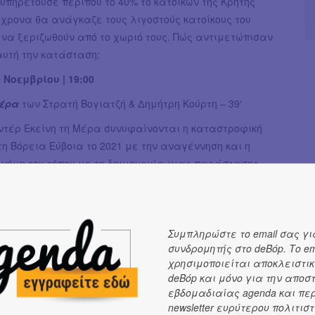
υπηρετούσε περίπου το 40% το κατοίκων της Κρήτης
χρονα θα ανάγκαζε τους λιγοστούς κατοίκους του
να ξεριζωθούν από το χωριό τους. Πώς αντιμετώπισαν
 αυτή την κατάσταση;
 Νοεμβρίου | 19:00
Μέρα
των Στρατή Βογιατζή & Δημήτρη Κούρτη – 39′
ντέρ Εκείνη τη Μέρα συνυφαίνονται η καταστροφική
η Βόρεια Εύβοια το 2021 με την αναγέννηση και η
μνήμη του τόπου με τη δημιουργία μιας παράστασης
εάτρου, όπως προέκυψε από τα καλλιτεχνικά
της Εθνικής Λυρικής Σκηνής με κατοίκους της περιοχής.
ό δοκίμιο πάνω στη σχέση ανθρώπινου και μη
Συμπληρώστε το email σας γι
 κόσμου.
συνδρομητής στο deBόp. Το em
ι χορηγία της Εθνικής Λυρικής Σκηνής.
χρησιμοποιείται αποκλειστικ
deBόp και μόνο για την αποσ
ίου
της Λυδίας Καρρά – 61′
εβδομαδιαίας agenda και πε
newsletter ευρύτερου πολιτιστ
που γνωρίσαμε και αγαπήσαμε, με τις παρθένες