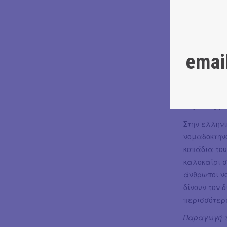
ακρογιαλιέ
σμιλεμένα 
ρυθμούς... 
αμπέλια, χ
emai
πραγματεύετ
αξία της ομ
Κυριακή 30 
Νομάδες (N
Στην ελλην
νομαδοκτηνο
κοπάδια του
καλοκαίρι σ
άνθρωποι ν
δίνουν τον 
περισσότερα
Παραγωγή τ