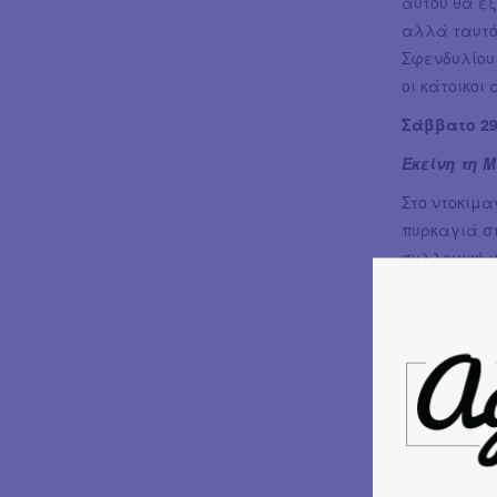
αυτού θα εξ
αλλά ταυτό
Σφενδυλίου 
οι κάτοικοι
Σάββατο 29
Εκείνη τη 
Στο ντοκιμα
πυρκαγιά στ
συλλογική 
μουσικού Θ
εργαστήρια 
'Ενα φιλμικ
ανθρώπινου
Παραγωγή κα
Φωνή Αιγα
Το Αιγαίο 