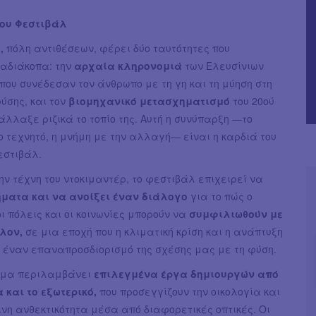
του Φεστιβάλ
,
πόλη αντιθέσεων, φέρει δύο ταυτότητες που
 αδιάκοπα: την
αρχαία κληρονομιά
των Ελευσίνιων
που συνέδεσαν τον άνθρωπο με τη γη και τη μύηση στη
ύσης, και τον
βιομηχανικό μετασχηματισμό
του 20ού
άλλαξε ριζικά το τοπίο της. Αυτή η συνύπαρξη —το
ο τεχνητό, η μνήμη με την αλλαγή— είναι η καρδιά του
εστιβάλ.
ν τέχνη του ντοκιμαντέρ, το φεστιβάλ επιχειρεί να
ήματα και να ανοίξει έναν διάλογο
για το πώς ο
ι πόλεις και οι κοινωνίες μπορούν να
συμφιλιωθούν με
λον,
σε μια εποχή που η κλιματική κρίση και η ανάπτυξη
 έναν επαναπροσδιορισμό της σχέσης μας με τη φύση.
μμα περιλαμβάνει
επιλεγμένα έργα δημιουργών από
 και το εξωτερικό,
που προσεγγίζουν την οικολογία και
νη ανθεκτικότητα μέσα από διαφορετικές οπτικές. Οι