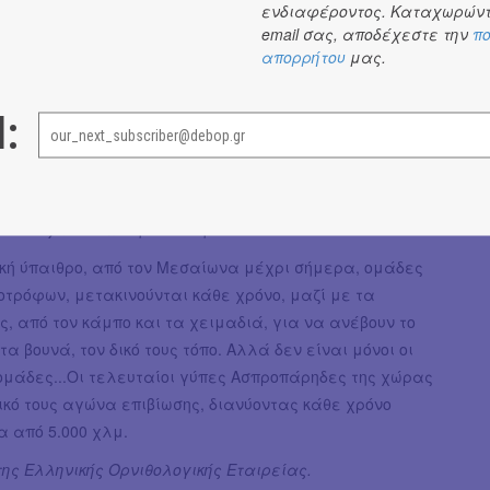
ενδιαφέροντος. Καταχωρώντ
ς, τις κακοτράχαλες πλαγιές και τα χωριά τα
email σας, αποδέχεστε την
πο
στα βράχια, αυτό το Αιγαίο εξαφανίζεται με γοργούς
απορρήτου
μας.
Στη θέση του αναδύεται ένα ατέλειωτο γιαπί, χωρίς
ωρίς αλώνια, χωρίς αδόμητες παραλίες. Η ταινία
l:
αι τη σημασία της φύσης στη ζωή του ανθρώπου, την
ορφιάς του φυσικού και δομημένου χώρου.
Νοεμβρίου | 19:00
omads)
του Γιάννη Φλούλη – 13′
ική ύπαιθρο, από τον Μεσαίωνα μέχρι σήμερα, ομάδες
τρόφων, μετακινούνται κάθε χρόνο, μαζί με τα
ς, από τον κάμπο και τα χειμαδιά, για να ανέβουν το
τα βουνά, τον δικό τους τόπο. Αλλά δεν είναι μόνοι οι
ομάδες...Οι τελευταίοι γύπες Ασπροπάρηδες της χώρας
δικό τους αγώνα επιβίωσης, διανύοντας κάθε χρόνο
 από 5.000 χλμ.
ης Ελληνικής Ορνιθολογικής Εταιρείας.