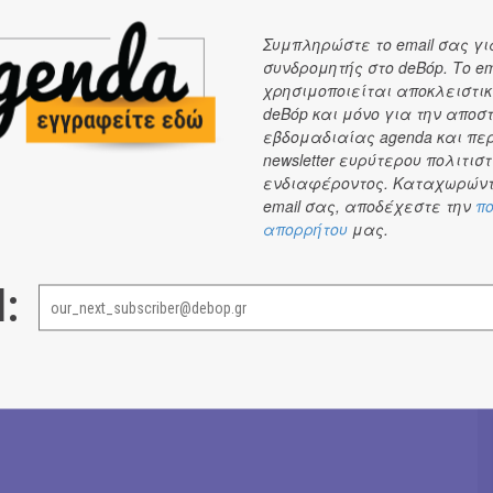
Συμπληρώστε το email σας γι
συνδρομητής στο deBόp. Το em
χρησιμοποιείται αποκλειστικ
deBόp και μόνο για την αποσ
εβδομαδιαίας agenda και πε
newsletter ευρύτερου πολιτιστ
ενδιαφέροντος. Καταχωρώντ
email σας, αποδέχεστε την
πο
απορρήτου
μας.
l: