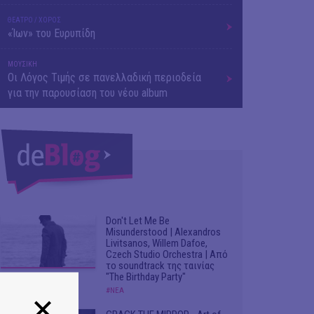
ΘΕΑΤΡΟ / ΧΟΡΟΣ
«Ίων» του Ευρυπίδη
ΜΟΥΣΙΚΗ
Οι Λόγος Τιμής σε πανελλαδική περιοδεία
για την παρουσίαση του νέου album
Don't Let Me Be
Misunderstood | Alexandros
Livitsanos, Willem Dafoe,
Czech Studio Orchestra | Από
το soundtrack της ταινίας
"The Birthday Party"
#ΝΕΑ