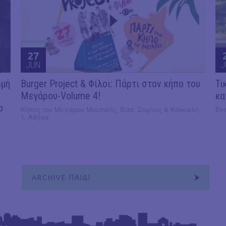
27
JUN
J
ρμή
Burger Project & Φίλοι: Πάρτι στον κήπο του
Τι
Μεγάρου-Volume 4!
κα
ο
Κήπος του Μεγάρου Μουσικής, Βασ. Σοφίας & Κόκκαλη
Βοτ
1, Αθήνα
ARCHIVE ΠΑΙΔΙ