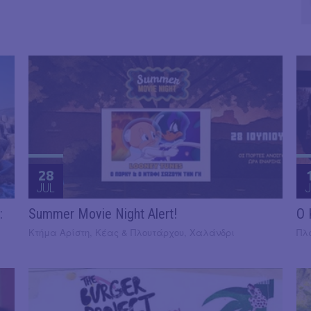
28
JUL
J
:
Summer Movie Night Alert!
​Ο
Κτήμα Αρίστη, Κέας & Πλουτάρχου, Χαλάνδρι
Πλ