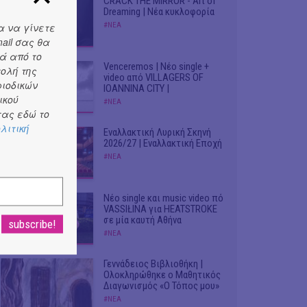
CRACK THE MIRROR - Art of
Dreaming | Νέα κυκλοφορία
α να γίνετε
#ΝΕΑ
ail σας θα
ά από το
Venceremos | Νέο single +
τολή της
video από VILLAGERS OF
ριοδικών
IOANNINA CITY |
ικού
#ΝΕΑ
ας εδώ το
λιτική
Εναλλακτική Λυρική Σκηνή
2026/27 | Εναλλακτική Εποχή
#ΝΕΑ
Νέο single και music video πό
VASSIŁINA για HEATSTROKE
σε μία καυτή Αθήνα
#ΝΕΑ
Γεννάδειος Βιβλιοθήκη |
Ολοκληρώθηκε ο Μαθητικός
Διαγωνισμός «Ο Τόπος μου»
#ΝΕΑ