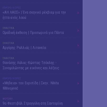
ΘΕΑΤΡΟ / ΧΟΡΟΣ
«ΑΗ ΛΑΟΣ» | Ένα σκηνικό ρέκβιεμ για την
ήττα ενός λαού
ΕΙΚΑΣΤΙΚΑ
Ομαδική έκθεση | Προσωρινά για Πάντα
ΕΙΚΑΣΤΙΚΑ
Αργύρης Ραλλιάς | Λιτανεία
ΕΙΚΑΣΤΙΚΑ
Θανάσης Λάλας-Κώστας Τσόκλης -
Συνομιλώντας με εικόνες και λέξεις
ΘΕΑΤΡΟ / ΧΟΡΟΣ
«Μήδεια» του Ευριπίδη | Σκην.: Nikita
Milivojević
ΜΟΥΣΙΚΗ
9o Φεστιβάλ Στρογγύλη στη Σαντορίνη