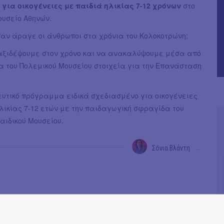
α
για οικογένειες με παιδιά ηλικίας 7-12 χρόνων
στο
ουσείο Αθηνών.
σαν άραγε οι άνθρωποι στα χρόνια του Κολοκοτρώνη;
αξιδέψουμε στον χρόνο και να ανακαλύψουμε μέσα από
α του Πολεμικού Μουσείου στοιχεία για την Επανάσταση
ευτικό πρόγραμμα ειδικά σχεδιασμένο για οικογένειες
λικίας 7-12 ετών με την παιδαγωγική σφραγίδα του
αιδικού Μουσείου.
Σόνια Βλάντη
→