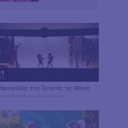
19
UL
 Καραγκιόζης στις Γειτονιές της Αθήνας
ατεία Αγίου Παύλου, Μεταξουργείο