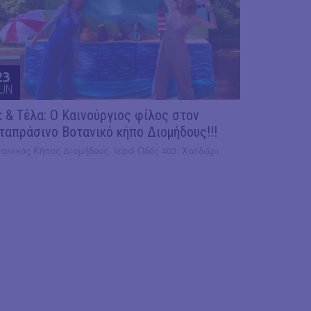
23
UN
κ & Τέλα: Ο Καινούργιος φίλος στον
ταπράσινο Βοτανικό κήπο Διομήδους!!!
ανικός Κήπος Διομήδους, Ιερά Οδός 403, Χαϊδάρι