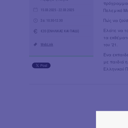
πρόγραμμ
Πολεμικό Μ
15.03.2025
- 22.03.2025
Πώς να ζού
Σα: 10.30-12.30
Ελάτε να τ
€20 (ΕΝΗΛΙΚΑΣ ΚΑΙ ΠΑΙΔΙ)
τα εκθέματ
του '21.
WebLink
Ένα εκπαιδ
με παιδιά η
Ελληνικού Π