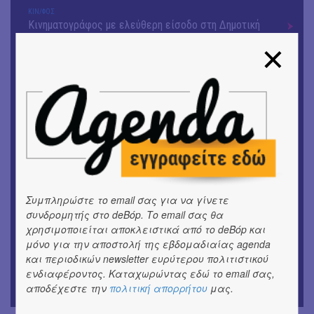
ΚΙΝ/ΦΟΣ
Κινηματογράφος με ελεύθερη είσοδο στη Δημοτική
Αγορά Κυψέλης
ΘΕΑΤΡΟ / ΧΟΡΟΣ
«ΑΗ ΛΑΟΣ» | Ένα σκηνικό ρέκβιεμ για την ήττα ενός
λαού
ΕΙΚΑΣΤΙΚΑ
Ομαδική έκθεση | Προσωρινά για Πάντα
ΕΙΚΑΣΤΙΚΑ
Έκθεση φωτογραφίας: Ανδρίων έργα και ημέρες
Συμπληρώστε το email σας για να γίνετε
συνδρομητής στο deBόp. Το email σας θα
ΕΙΚΑΣΤΙΚΑ
χρησιμοποιείται αποκλειστικά από το deBόp και
Αργύρης Ραλλιάς | Λιτανεία
μόνο για την αποστολή της εβδομαδιαίας agenda
και περιοδικών newsletter ευρύτερου πολιτιστικού
ΕΙΚΑΣΤΙΚΑ
ενδιαφέροντος. Καταχωρώντας εδώ το email σας,
Θανάσης Λάλας-Κώστας Τσόκλης - Συνομιλώντας με
αποδέχεστε την
πολιτική απορρήτου
μας.
εικόνες και λέξεις