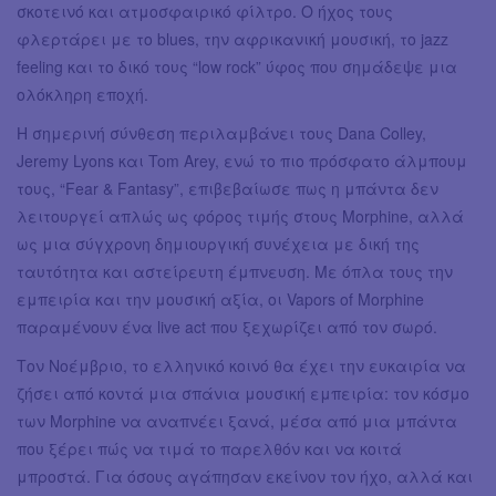
σκοτεινό και ατμοσφαιρικό φίλτρο. Ο ήχος τους
φλερτάρει με το blues, την αφρικανική μουσική, το jazz
feeling και το δικό τους “low rock” ύφος που σημάδεψε μια
ολόκληρη εποχή.
Η σημερινή σύνθεση περιλαμβάνει τους Dana Colley,
Jeremy Lyons και Tom Arey, ενώ το πιο πρόσφατο άλμπουμ
τους, “Fear & Fantasy”, επιβεβαίωσε πως η μπάντα δεν
λειτουργεί απλώς ως φόρος τιμής στους Morphine, αλλά
ως μια σύγχρονη δημιουργική συνέχεια με δική της
ταυτότητα και αστείρευτη έμπνευση. Με όπλα τους την
εμπειρία και την μουσική αξία, οι Vapors of Morphine
παραμένουν ένα live act που ξεχωρίζει από τον σωρό.
Τον Νοέμβριο, το ελληνικό κοινό θα έχει την ευκαιρία να
ζήσει από κοντά μια σπάνια μουσική εμπειρία: τον κόσμο
των Morphine να αναπνέει ξανά, μέσα από μια μπάντα
που ξέρει πώς να τιμά το παρελθόν και να κοιτά
μπροστά. Για όσους αγάπησαν εκείνον τον ήχο, αλλά και