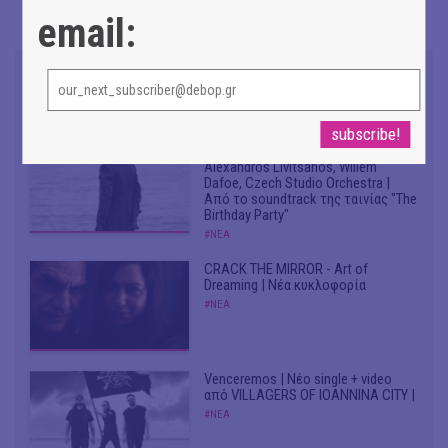
email:
Don't Let Me Be Misunderstood |
Alexandros Livitsanos, Willem
Dafoe, Czech Studio Orchestra |
Από το soundtrack της ταινίας "The
Birthday Party"
#ΝΕΑ
CRACK THE MIRROR - Art of
Dreaming | Νέα κυκλοφορία
#ΝΕΑ
Venceremos | Νέο single + video
από VILLAGERS OF IOANNINA CITY |
#ΝΕΑ