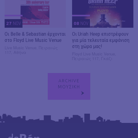
27
NOV
08
NOV
Οι Belle & Sebastian έρχονται
Οι Uriah Heep επιστρέφουν
στο Floyd Live Music Venue
για μία τελευταία εμφάνιση
στη χώρα μας!
Live Music Venue, Πειραιώς
117, Αθήνα
Floyd Live Music Venue,
Πειραιώς 117, Γκάζι
ARCHIVE
ΜΟΥΣΙΚΗ