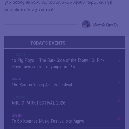
για όσους θέλουν να τον ανακαλύψουν τώρα, αυτή η
περιοδεία δεν χάνεται!
Μαντώ Χαντζή
→
TODAY'S EVENTS
OUTDΟORS
4ο Pig Floyd – The Dark Side of the Γρουν | Οι Pink
Floyd συναντούν… τη γουρνοπούλα
ΜΟΥΣΙΚΗ
16o Samos Young Artists Festival
OUTDΟORS
ANILIO PARK FESTIVAL 2026
ΜΟΥΣΙΚΗ
Το 6ο Kournos Music Festival στη Λήμνο