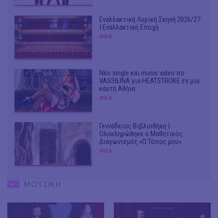
Εναλλακτική Λυρική Σκηνή 2026/27
| Εναλλακτική Εποχή
#ΝΕΑ
Νέο single και music video πό
VASSIŁINA για HEATSTROKE σε μία
καυτή Αθήνα
#ΝΕΑ
Γεννάδειος Βιβλιοθήκη |
Ολοκληρώθηκε ο Μαθητικός
Διαγωνισμός «Ο Τόπος μου»
#ΝΕΑ
ΜΟΥΣΙΚΗ