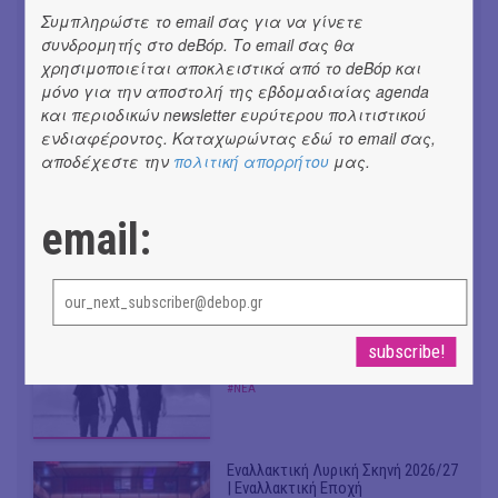
Συμπληρώστε το email σας για να γίνετε
συνδρομητής στο deBόp. Το email σας θα
χρησιμοποιείται αποκλειστικά από το deBόp και
μόνο για την αποστολή της εβδομαδιαίας agenda
Don't Let Me Be Misunderstood |
και περιοδικών newsletter ευρύτερου πολιτιστικού
Alexandros Livitsanos, Willem
Dafoe, Czech Studio Orchestra |
ενδιαφέροντος. Καταχωρώντας εδώ το email σας,
Από το soundtrack της ταινίας "The
αποδέχεστε την
πολιτική απορρήτου
μας.
Birthday Party"
#ΝΕΑ
email:
CRACK THE MIRROR - Art of
Dreaming | Νέα κυκλοφορία
#ΝΕΑ
Venceremos | Νέο single + video
από VILLAGERS OF IOANNINA CITY |
#ΝΕΑ
Εναλλακτική Λυρική Σκηνή 2026/27
| Εναλλακτική Εποχή