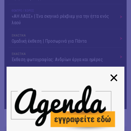
ΘΕΑΤΡΟ / ΧΟΡΟΣ
«ΑΗ ΛΑΟΣ» | Ένα σκηνικό ρέκβιεμ για την ήττα ενός
λαού
ΕΙΚΑΣΤΙΚΑ
Ομαδική έκθεση | Προσωρινά για Πάντα
ΕΙΚΑΣΤΙΚΑ
Έκθεση φωτογραφίας: Ανδρίων έργα και ημέρες
ΕΙΚΑΣΤΙΚΑ
Αργύρης Ραλλιάς | Λιτανεία
ΕΙΚΑΣΤΙΚΑ
Θανάσης Λάλας-Κώστας Τσόκλης - Συνομιλώντας με
εικόνες και λέξεις