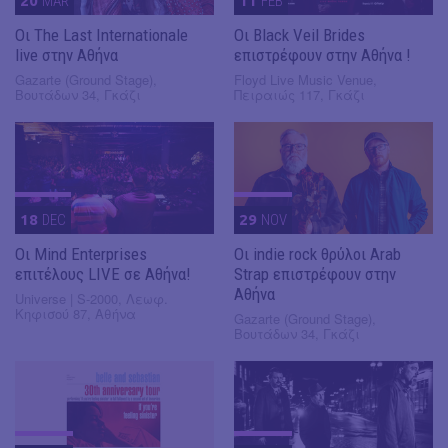
20
MAR
11
FEB
Οι The Last Internationale
Οι Black Veil Brides
live στην Αθήνα
επιστρέφουν στην Αθήνα !
Gazarte (Ground Stage),
Floyd Live Music Venue,
Βουτάδων 34, Γκάζι
Πειραιώς 117, Γκάζι
18
DEC
29
NOV
Οι Mind Enterprises
Οι indie rock θρύλοι Arab
επιτέλους LIVE σε Αθήνα!
Strap επιστρέφουν στην
Αθήνα
Universe | S-2000, Λεωφ.
Κηφισού 87, Αθήνα
Gazarte (Ground Stage),
Βουτάδων 34, Γκάζι