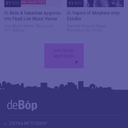
27
NOV
11
NOV
Οι Belle & Sebastian έρχονται
Οι Vapors of Morphine στην
στο Floyd Live Music Venue
Ελλάδα
Live Music Venue, Πειραιώς
Gazarte (Ground Stage),
117, Αθήνα
Βουτάδων 34, Γκάζι
ARCHIVE
ΜΟΥΣΙΚΗ
ΣΧΕΤΙΚΑ ΜΕ ΤΟ DEBOP