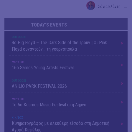
Σόνια Βλάντη
→
TODAY'S EVENTS
OUTDΟORS
4ο Pig Floyd – The Dark Side of the Γρουν | Οι Pink
Floyd συναντούν… τη γουρνοπούλα
ΜΟΥΣΙΚΗ
16o Samos Young Artists Festival
OUTDΟORS
ANILIO PARK FESTIVAL 2026
ΜΟΥΣΙΚΗ
Το 6ο Kournos Music Festival στη Λήμνο
ΚΙΝ/ΦΟΣ
Κινηματογράφος με ελεύθερη είσοδο στη Δημοτική
Αγορά Κυψέλης