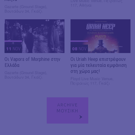
Live Music Venue, Πειραιώς
117, Αθήνα
Gazarte (Ground Stage),
Βουτάδων 34, Γκάζι
11
NOV
08
NOV
Οι Vapors of Morphine στην
Οι Uriah Heep επιστρέφουν
Ελλάδα
για μία τελευταία εμφάνιση
στη χώρα μας!
Gazarte (Ground Stage),
Βουτάδων 34, Γκάζι
Floyd Live Music Venue,
Πειραιώς 117, Γκάζι
ARCHIVE
ΜΟΥΣΙΚΗ