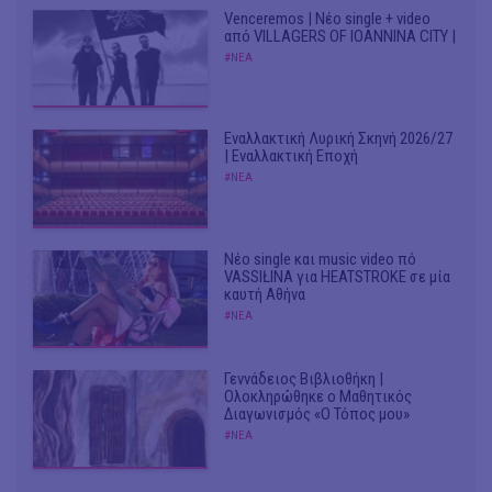
Venceremos | Νέο single + video
από VILLAGERS OF IOANNINA CITY |
#ΝΕΑ
Εναλλακτική Λυρική Σκηνή 2026/27
| Εναλλακτική Εποχή
#ΝΕΑ
Νέο single και music video πό
VASSIŁINA για HEATSTROKE σε μία
καυτή Αθήνα
#ΝΕΑ
Γεννάδειος Βιβλιοθήκη |
Ολοκληρώθηκε ο Μαθητικός
Διαγωνισμός «Ο Τόπος μου»
#ΝΕΑ