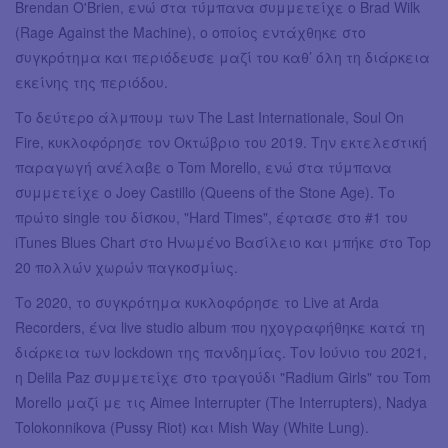
Brendan O'Brien, ενώ στα τύμπανα συμμετείχε ο Brad Wilk
(Rage Against the Machine), ο οποίος εντάχθηκε στο
συγκρότημα και περιόδευσε μαζί του καθ’ όλη τη διάρκεια
εκείνης της περιόδου.
Το δεύτερο άλμπουμ των The Last Internationale, Soul On
Fire, κυκλοφόρησε τον Οκτώβριο του 2019. Την εκτελεστική
παραγωγή ανέλαβε ο Tom Morello, ενώ στα τύμπανα
συμμετείχε ο Joey Castillo (Queens of the Stone Age). Το
πρώτο single του δίσκου, "Hard Times", έφτασε στο #1 του
iTunes Blues Chart στο Ηνωμένο Βασίλειο και μπήκε στο Top
20 πολλών χωρών παγκοσμίως.
Το 2020, το συγκρότημα κυκλοφόρησε το Live at Arda
Recorders, ένα live studio album που ηχογραφήθηκε κατά τη
διάρκεια των lockdown της πανδημίας. Τον Ιούνιο του 2021,
η Delila Paz συμμετείχε στο τραγούδι "Radium Girls" του Tom
Morello μαζί με τις Aimee Interrupter (The Interrupters), Nadya
Tolokonnikova (Pussy Riot) και Mish Way (White Lung).