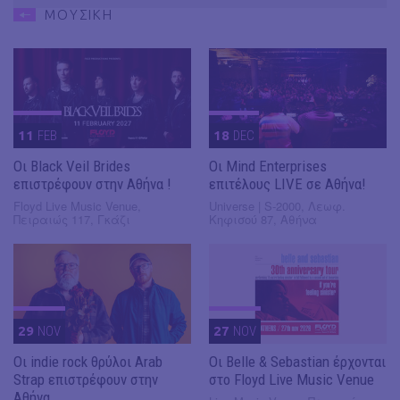
ΜΟΥΣΙΚΗ
11
FEB
18
DEC
Οι Black Veil Brides
Οι Mind Enterprises
επιστρέφουν στην Αθήνα !
επιτέλους LIVE σε Αθήνα!
Floyd Live Music Venue,
Universe | S-2000, Λεωφ.
Πειραιώς 117, Γκάζι
Κηφισού 87, Αθήνα
29
NOV
27
NOV
Οι indie rock θρύλοι Arab
Οι Belle & Sebastian έρχονται
Strap επιστρέφουν στην
στο Floyd Live Music Venue
Αθήνα