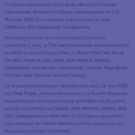
Το πολυαναμενόμενο τρίτο studio album των The Last
Internationale, Running for a Dream, κυκλοφόρησε στις 31
Μαρτίου 2023. Στα τύμπανα συμμετέχουν οι Joey
Castillo και Eloy Casagrande των Sepultura.
Ιδιαίτερα γνωστοί για τις δυναμικές ζωντανές
εμφανίσεις τους, οι The Last Internationale έχουν μοιραστεί
τη σκηνή με καλλιτέχνες όπως οι Robert Plant, Neil Young,
The Who, Kings of Leon, Slash, Scott Weiland, Weezer,
OneRepublic, Tom Morello, Lenny Kravitz, Incubus, Royal Blood,
The Cult, Rival Sons και πολλούς ακόμη.
Το περασμένο καλοκαίρι περιόδευσαν μαζί με τους KISS
και Deep Purple, άνοιξαν συναυλίες των Guns N’ Roses και
εμφανίστηκαν στα μεγαλύτερα φεστιβάλ της Ευρώπης,
μεταξύ των οποίων τα Pinkpop, Rock Werchter, Hellfest, Mad
Cool, Lollapalooza και Hyde Park. Οι TLI έχουν εμφανιστεί
στην εκπομπή του David Letterman και πιο πρόσφατα στη
δημοφιλή γαλλική τηλεοπτική