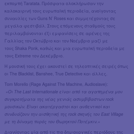
εκπομπή Taratata. Πρόσφατα ολοκλήρωσαν την
καλοκαιρινή τους ευρωπαϊκή περιοδεία, ανοίγοντας
συναυλίες των Guns N’ Roses και συμμετέχοντας σε
μεγάλα φεστιβάλ. Στους επόμενους σταθμούς τους
περιλαμβάνονται έξι εμφανίσεις σε αρένες της
Γαλλίας τον Οκτώβριο και τον Νοέμβριο μαζί με
τους Shaka Ponk, καθώς και μια ευρωπαϊκή περιοδεία με
τους Extreme τον Δεκέμβριο.
Η μουσική τους έχει ακουστεί σε τηλεοπτικές σειρές όπως
οι The Blacklist, Banshee, True Detective και άλλες.
Tom Morello (Rage Against The Machine, Audioslave):
«Οι The Last Internationale είναι από τα αγαπημένα μου
συγκροτήματα της νέας γενιάς ασυμβίβαστων rock
μουσικών. Είναι ακατέργαστοι και αυθεντικοί και
συνδυάζουν την αισθητική της rock σκηνής του East Village
με τη δύναμη πυρός του Θωρηκτού Ποτέμκιν.»
Διανύοντας μία από τις πιο δημιουργικές περιόδους της