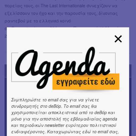
πορείας τους, οι The Last Internationale συνεχίζουν να
εξελίσσουν τον ήχο και την παρουσία τους, δίνοντας
ραντεβού με το ελληνικό κοινό
σε Θεσσαλονίκη και Αθήνα, την Παρασκευή 19 Μαρτίου
2027 και το Σάββατο 20 Μαρτίου 2027 αντίστοιχα.
Μαντώ Χαντζή
→
TODAY'S EVENTS
OUTDΟORS
4ο Pig Floyd – The Dark Side of the Γρουν | Οι Pink
Floyd συναντούν… τη γουρνοπούλα
Συμπληρώστε το email σας για να γίνετε
συνδρομητής στο deBόp. Το email σας θα
ΜΟΥΣΙΚΗ
χρησιμοποιείται αποκλειστικά από το deBόp και
16o Samos Young Artists Festival
μόνο για την αποστολή της εβδομαδιαίας agenda
και περιοδικών newsletter ευρύτερου πολιτιστικού
OUTDΟORS
ενδιαφέροντος. Καταχωρώντας εδώ το email σας,
ANILIO PARK FESTIVAL 2026