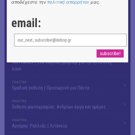
αποδέχεστε την
πολιτική απορρήτου
μας.
ΜΟΥΣΙΚΗ
Το 6ο Kournos Music Festival στη Λήμνο
email:
ΚΙΝ/ΦΟΣ
Κινηματογράφος με ελεύθερη είσοδο στη Δημοτική
Αγορά Κυψέλης
ΘΕΑΤΡΟ / ΧΟΡΟΣ
«ΑΗ ΛΑΟΣ» | Ένα σκηνικό ρέκβιεμ για την ήττα ενός
λαού
ΕΙΚΑΣΤΙΚΑ
Ομαδική έκθεση | Προσωρινά για Πάντα
ΕΙΚΑΣΤΙΚΑ
Έκθεση φωτογραφίας: Ανδρίων έργα και ημέρες
ΕΙΚΑΣΤΙΚΑ
Αργύρης Ραλλιάς | Λιτανεία