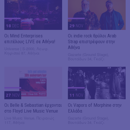
18
DEC
29
NOV
Οι Mind Enterprises
Οι indie rock θρύλοι Arab
επιτέλους LIVE σε Αθήνα!
Strap επιστρέφουν στην
Αθήνα
Universe | S-2000, Λεωφ.
Κηφισού 87, Αθήνα
Gazarte (Ground Stage),
Βουτάδων 34, Γκάζι
27
NOV
11
NOV
Οι Belle & Sebastian έρχονται
Οι Vapors of Morphine στην
στο Floyd Live Music Venue
Ελλάδα
Live Music Venue, Πειραιώς
Gazarte (Ground Stage),
117, Αθήνα
Βουτάδων 34, Γκάζι