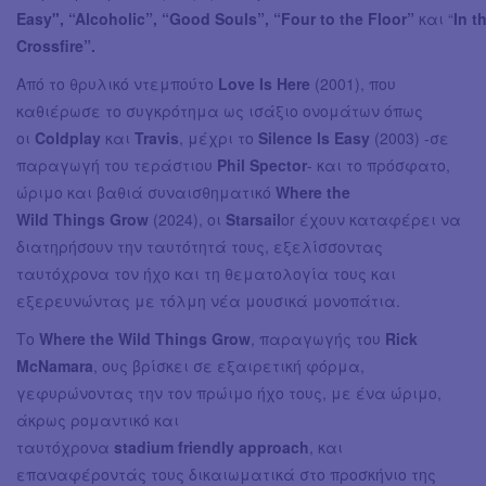
Easy", “Alcoholic”, “Good Souls”, “Four to the Floor”
και “
In t
Crossfire”.
Από το θρυλικό ντεμπούτο
Love Is Here
(2001), που
καθιέρωσε το συγκρότημα ως ισάξιο ονομάτων όπως
οι
Coldplay
και
Travis
, μέχρι το
Silence Is Easy
(2003) -σε
παραγωγή του τεράστιου
Phil Spector
-
και το πρόσφατο,
ώριμο και βαθιά συναισθηματικό
Where the
Wild Things Grow
(2024), οι
Starsail
or έχουν καταφέρει να
διατηρήσουν την ταυτότητά τους, εξελίσσοντας
ταυτόχρονα τον ήχο και τη θεματολογία τους και
εξερευνώντας με τόλμη νέα μουσικά μονοπάτια.
Το
Where the Wild Things Grow
, παραγωγής του
Rick
McNamara
, ους βρίσκει σε εξαιρετική φόρμα,
γεφυρώνοντας την τον πρώιμο ήχο τους, με ένα ώριμο,
άκρως ρομαντικό και
ταυτόχρονα
stadium friendly approach
, και
επαναφέροντάς τους δικαιωματικά στο προσκήνιο της