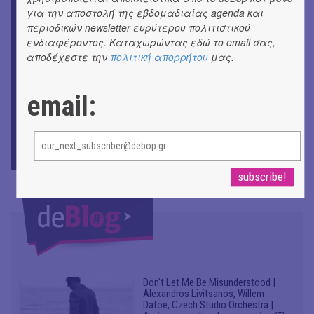
Ομαδική έκθεση | Προσωρινά για Πάντα
για την αποστολή της εβδομαδιαίας agenda και
περιοδικών newsletter ευρύτερου πολιτιστικού
ΕΙΚΑΣΤΙΚΑ
ενδιαφέροντος. Καταχωρώντας εδώ το email σας,
Έκθεση φωτογραφίας: Ανδρίων έργα και ημέρες
αποδέχεστε την
πολιτική απορρήτου
μας.
ΕΙΚΑΣΤΙΚΑ
Αργύρης Ραλλιάς | Λιτανεία
email:
ΕΙΚΑΣΤΙΚΑ
Θανάσης Λάλας-Κώστας Τσόκλης - Συνομιλώντας με
εικόνες και λέξεις
Don't Let Me Be Misunderstood |
Alexandros Livitsanos, Willem
Dafoe, Czech Studio Orchestra |