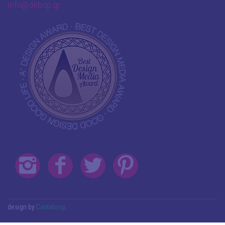
info@debop.gr
design by
Cantaloop