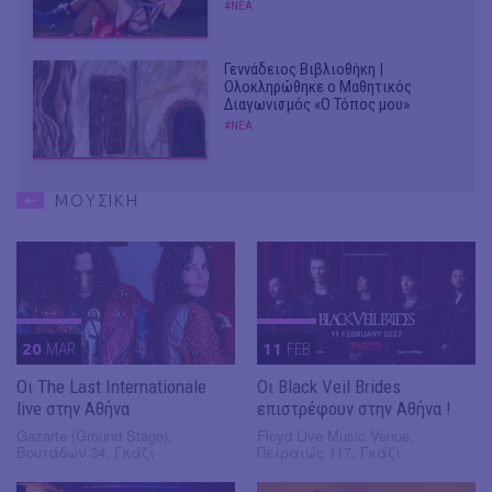
#ΝΕΑ
Γεννάδειος Βιβλιοθήκη |
Ολοκληρώθηκε ο Μαθητικός
Διαγωνισμός «Ο Τόπος μου»
#ΝΕΑ
ΜΟΥΣΙΚΗ
20
MAR
11
FEB
Οι The Last Internationale
Οι Black Veil Brides
live στην Αθήνα
επιστρέφουν στην Αθήνα !
Gazarte (Ground Stage),
Floyd Live Music Venue,
Βουτάδων 34, Γκάζι
Πειραιώς 117, Γκάζι