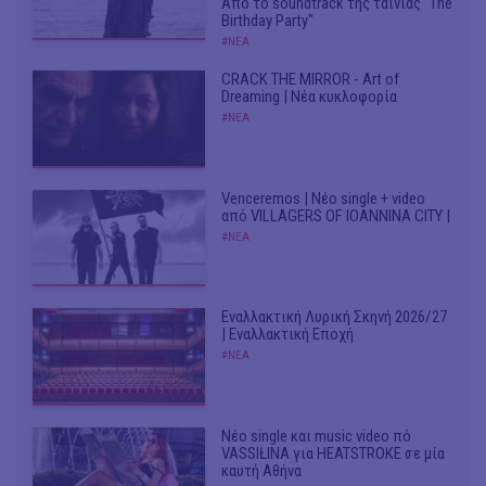
Από το soundtrack της ταινίας "The
Birthday Party"
#ΝΕΑ
CRACK THE MIRROR - Art of
Dreaming | Νέα κυκλοφορία
#ΝΕΑ
Venceremos | Νέο single + video
από VILLAGERS OF IOANNINA CITY |
#ΝΕΑ
Εναλλακτική Λυρική Σκηνή 2026/27
| Εναλλακτική Εποχή
#ΝΕΑ
Νέο single και music video πό
VASSIŁINA για HEATSTROKE σε μία
καυτή Αθήνα