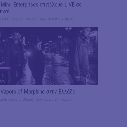
 Mind Enterprises επιτέλους LIVE σε
ήνα!
verse | S-2000, Λεωφ. Κηφισού 87, Αθήνα
11
OV
 Vapors of Morphine στην Ελλάδα
arte (Ground Stage), Βουτάδων 34, Γκάζι