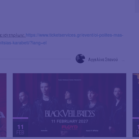
εισιτηρίων:
https://www.ticketservices.gr/event/oi-poiites-mas-
tsias-karabeti/?lang=el
Αγγελίνα Σπανού
→
11
FEB
D