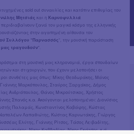
ιτυχημένες sold out συναυλίες και κατόπιν επιθυμίας του
νώλης Μητσιάς
και η
Καρυοφυλλιά
περιδιαβαίνουν ξανά τον μαγικό κόσμο της ελληνικής
αρουσιάζοντας στην αγαπημένη αίθουσα του
ού Συλλόγου “Παρνασσός
”, την μουσική παράσταση
ς μας τραγουδούν
".
ορόσημα στη μουσική μας κληρονομιά, έργα σπουδαίων
ητών και στιχουργών, που έχουν μελοποιήσει οι
εροι συνθέτες μας όπως: Μίκης Θεοδωράκης, Μάνος
, Γιάννης Μαρκόπουλος, Σταύρος Ξαρχάκος, Δήμος
ίας Ανδριόπουλος, Θάνος Μικρούτσικος, Χρήστος
άννης Σπανός κ.α. Ακούγονται μελοποιημένοι: Διονύσιος
ωστής Παλαμάς, Κωνσταντίνος Καβάφης, Κώστας
Ναπολέων Λαπαθιώτης, Κώστας Καρυωτάκης, Γιώργος
υσσέας Ελύτης, Γιάννης Ρίτσος, Τάσος Λειβαδίτης,
γνωστάκης, Νίκος Καββαδίας, Νίκος Γκάτσος, κ.ά.