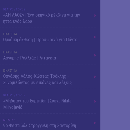
ΘΕΑΤΡΟ / ΧΟΡΟΣ
«ΑΗ ΛΑΟΣ» | Ένα σκηνικό ρέκβιεμ για την
ήττα ενός λαού
ΕΙΚΑΣΤΙΚΑ
Ομαδική έκθεση | Προσωρινά για Πάντα
ΕΙΚΑΣΤΙΚΑ
Αργύρης Ραλλιάς | Λιτανεία
ΕΙΚΑΣΤΙΚΑ
Θανάσης Λάλας-Κώστας Τσόκλης -
Συνομιλώντας με εικόνες και λέξεις
ΘΕΑΤΡΟ / ΧΟΡΟΣ
«Μήδεια» του Ευριπίδη | Σκην.: Nikita
Milivojević
ΜΟΥΣΙΚΗ
9o Φεστιβάλ Στρογγύλη στη Σαντορίνη