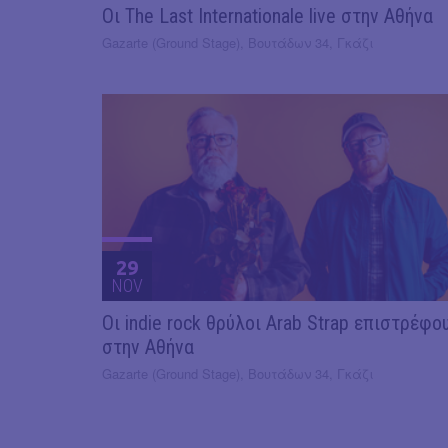
Οι The Last Internationale live στην Αθήνα
Gazarte (Ground Stage), Βουτάδων 34, Γκάζι
29
NOV
Οι indie rock θρύλοι Arab Strap επιστρέφο
στην Αθήνα
Gazarte (Ground Stage), Βουτάδων 34, Γκάζι