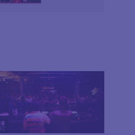
18
EC