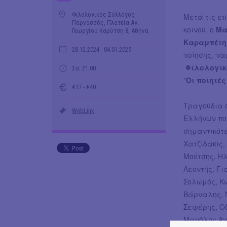
Φιλολογικός Σύλλογος
Μετά τις επ
Παρνασσός, Πλατεία Αγ.
κοινού, ο
Μα
Γεωργίου Καρύτση 8, Αθήνα
Καραμπέτη
28.12.2024
- 04.01.2025
ποίησης, π
Φιλολογικ
Σα: 21.00
"
Οι ποιητέ
€17 - €40
Τραγούδια 
WebLink
Ελλήνων ποι
σημαντικότ
Χατζιδάκις
Μούτσης, Ηλ
Λεοντής, Γι
Σολωμός, Κ
Βάρναλης, 
Σεφέρης, Οδ
Μανόλης Ανα