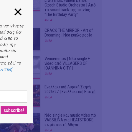
Livitsanos, Willem Dafoe,
Czech Studio Orchestra | Από
το soundtrack της ταινίας
"The Birthday Party"
#ΝΕΑ
α να γίνετε
CRACK THE MIRROR - Art of
ail σας θα
Dreaming | Νέα κυκλοφορία
ά από το
#ΝΕΑ
τολή της
ριοδικών
ικού
Venceremos | Νέο single +
ας εδώ το
video από VILLAGERS OF
IOANNINA CITY |
λιτική
#ΝΕΑ
Εναλλακτική Λυρική Σκηνή
2026/27 | Εναλλακτική Εποχή
#ΝΕΑ
Νέο single και music video πό
VASSIŁINA για HEATSTROKE
σε μία καυτή Αθήνα
#ΝΕΑ