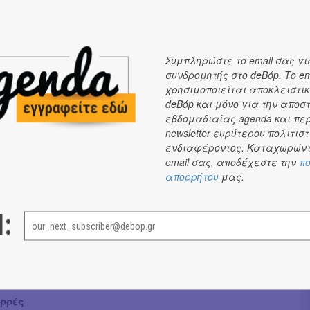
γονται τραγούδια σε στίχους Άλκη Αλκαίου, Ιάκωβου
 και Μιχάλη Κακογιάννη.
ου έχουν σφραγίσει το συλλογικό μας υποσυνείδητο και
Συμπληρώστε το email σας γι
συνδρομητής στο deBόp. Το em
σει αμετάκλητα το κοινό.
χρησιμοποιείται αποκλειστικ
deBόp και μόνο για την αποσ
ΚΕΙΜΕΝΩΝ
εβδομαδιαίας agenda και πε
ιάνης – Καρυοφυλλιά Καραμπέτη
newsletter ευρύτερου πολιτιστ
ενδιαφέροντος. Καταχωρώντ
email σας, αποδέχεστε την
πο
ΧΗΣΤΡΩΣΕΙΣ
απορρήτου
μας.
Γουάστωρ
-ΜΑΝΤΟΛΙΝΟ
άκκας
l:
ΛΟ
φεξιάδου
ορρές