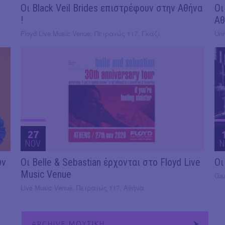
Οι Black Veil Brides επιστρέφουν στην Αθήνα
Οι
!
Αθ
Floyd Live Music Venue, Πειραιώς 117, Γκάζι
Uni
27
NOV
N
υν
Οι Belle & Sebastian έρχονται στο Floyd Live
Οι
Music Venue
Gaz
Live Music Venue, Πειραιώς 117, Αθήνα
ARCHIVE ΜΟΥΣΙΚΗ