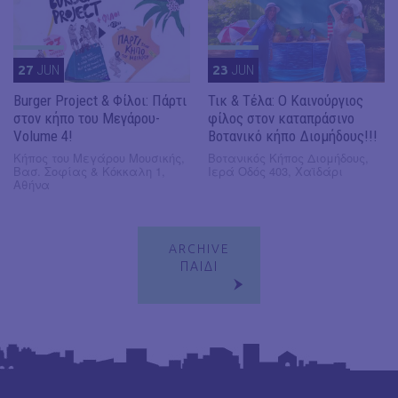
27
JUN
23
JUN
Burger Project & Φίλοι: Πάρτι
Τικ & Τέλα: Ο Καινούργιος
στον κήπο του Μεγάρου-
φίλος στον καταπράσινο
Volume 4!
Βοτανικό κήπο Διομήδους!!!
Κήπος του Μεγάρου Μουσικής,
Βοτανικός Κήπος Διομήδους,
Βασ. Σοφίας & Κόκκαλη 1,
Ιερά Οδός 403, Χαϊδάρι
Αθήνα
ARCHIVE
ΠΑΙΔΙ