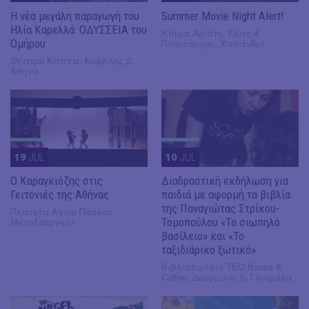
Η νέα μεγάλη παραγωγή του
Summer Movie Night Alert!
Ηλία Καρελλά: ΟΔΥΣΣΕΙΑ του
Κτήμα Αρίστη, Κέας &
Ομήρου
Πλουτάρχου, Χαλάνδρι
Θέατρο Κάππα, Κυψέλης 2,
Αθήνα
19
JUL
10
JUL
​Ο Καραγκιόζης στις
Διαδραστική εκδήλωση για
Γειτονιές της Αθήνας
παιδιά με αφορμή τα βιβλία
της Παναγιώτας Στρίκου-
Πλατεία Αγίου Παύλου,
Μεταξουργείο
Τομοπούλου «Το σιωπηλό
βασίλειο» και «Το
ταξιδιάρικο ξωτικό»
Βιβλιοπωλείο ΤΕΟ Books &
Coffee, Δουσμάνη 3, Γλυφάδα