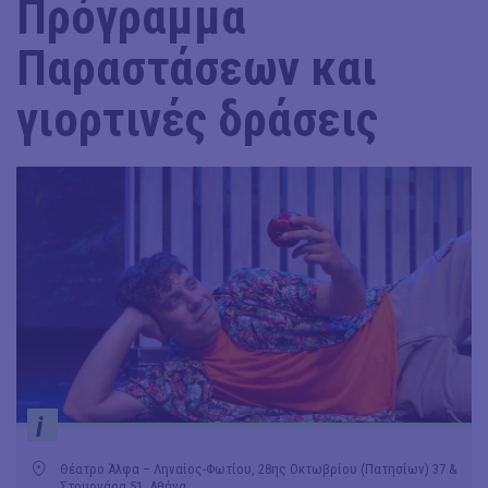
Πρόγραμμα
Παραστάσεων και
γιορτινές δράσεις
i
Θέατρο Άλφα – Ληναίος-Φωτίου, 28ης Οκτωβρίου (Πατησίων) 37 &
Στουρνάρα 51, Αθήνα