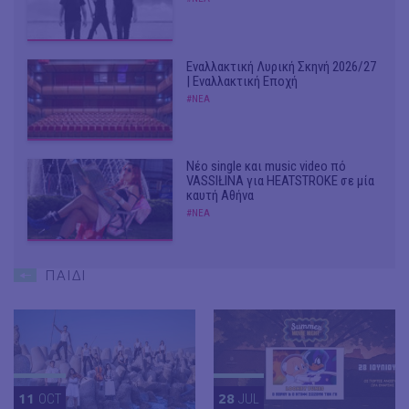
Εναλλακτική Λυρική Σκηνή 2026/27
| Εναλλακτική Εποχή
#ΝΕΑ
Νέο single και music video πό
VASSIŁINA για HEATSTROKE σε μία
καυτή Αθήνα
#ΝΕΑ
ΠΑΙΔΙ
11
OCT
28
JUL