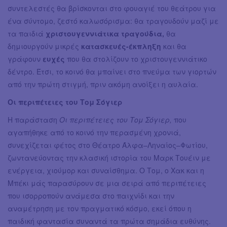
συντελεστές θα βρίσκονται στο φουαγιέ του θεάτρου για
ένα σύντομο, ζεστό καλωσόρισμα: θα τραγουδούν μαζί με
τα παιδιά
χριστουγεννιάτικα τραγούδια,
θα
δημιουργούν μικρές
κατασκευές-έκπληξη
και θα
γράφουν
ευχές
που θα στολίζουν το χριστουγεννιάτικο
δέντρο. Έτσι, το κοινό θα μπαίνει στο πνεύμα των γιορτών
από την πρώτη στιγμή, πριν ακόμη ανοίξει η αυλαία.
Οι περιπέτειες του Τομ Σόγιερ
Η παράσταση
Οι περιπέτειες του Τομ Σόγιερ,
που
αγαπήθηκε από το κοινό την περασμένη χρονιά,
συνεχίζεται φέτος στο Θέατρο Άλφα–Ληναίος–Φωτίου,
ζωντανεύοντας την κλασική ιστορία του Μαρκ Τουέιν με
ενέργεια, χιούμορ και συναίσθημα. Ο Τομ, ο Χακ και η
Μπέκι μάς παρασύρουν σε μια σειρά από περιπέτειες
που ισορροπούν ανάμεσα στο παιχνίδι και την
αναμέτρηση με τον πραγματικό κόσμο, εκεί όπου η
παιδική φαντασία συναντά τα πρώτα σημάδια ευθύνης.