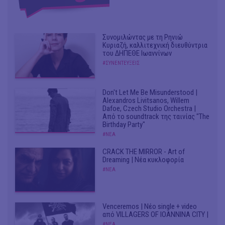
Συνομιλώντας με τη Ρηνιώ
Κυριαζή, καλλιτεχνική διευθύντρια
του ΔΗΠΕΘΕ Ιωαννίνων
#ΣΥΝΕΝΤΕΥΞΕΙΣ
Don't Let Me Be Misunderstood |
Alexandros Livitsanos, Willem
Dafoe, Czech Studio Orchestra |
Από το soundtrack της ταινίας "The
Birthday Party"
#ΝΕΑ
CRACK THE MIRROR - Art of
Dreaming | Νέα κυκλοφορία
#ΝΕΑ
Venceremos | Νέο single + video
από VILLAGERS OF IOANNINA CITY |
#ΝΕΑ