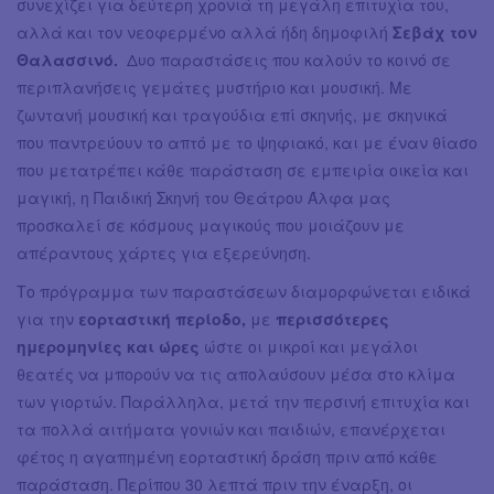
συνεχίζει για δεύτερη χρονιά τη μεγάλη επιτυχία του,
αλλά και τον νεοφερμένο αλλά ήδη δημοφιλή
Σεβάχ τον
Θαλασσινό.
Δυο παραστάσεις που καλούν το κοινό σε
περιπλανήσεις γεμάτες μυστήριο και μουσική. Με
ζωντανή μουσική και τραγούδια επί σκηνής, με σκηνικά
που παντρεύουν το απτό με το ψηφιακό, και με έναν θίασο
που μετατρέπει κάθε παράσταση σε εμπειρία οικεία και
μαγική, η Παιδική Σκηνή του Θεάτρου Άλφα μας
προσκαλεί σε κόσμους μαγικούς που μοιάζουν με
απέραντους χάρτες για εξερεύνηση.
Το πρόγραμμα των παραστάσεων διαμορφώνεται ειδικά
για την
εορταστική περίοδο,
με
περισσότερες
ημερομηνίες και ώρες
ώστε οι μικροί και μεγάλοι
θεατές να μπορούν να τις απολαύσουν μέσα στο κλίμα
των γιορτών. Παράλληλα, μετά την περσινή επιτυχία και
τα πολλά αιτήματα γονιών και παιδιών, επανέρχεται
φέτος η αγαπημένη εορταστική δράση πριν από κάθε
παράσταση. Περίπου 30 λεπτά πριν την έναρξη, οι