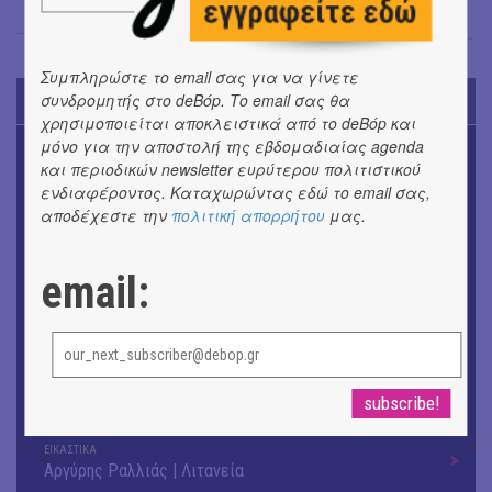
Σόνια Βλάντη
→
Συμπληρώστε το email σας για να γίνετε
συνδρομητής στο deBόp. Το email σας θα
TODAY'S EVENTS
χρησιμοποιείται αποκλειστικά από το deBόp και
μόνο για την αποστολή της εβδομαδιαίας agenda
ΜΟΥΣΙΚΗ
και περιοδικών newsletter ευρύτερου πολιτιστικού
16o Samos Young Artists Festival
ενδιαφέροντος. Καταχωρώντας εδώ το email σας,
αποδέχεστε την
πολιτική απορρήτου
μας.
OUTDΟORS
ANILIO PARK FESTIVAL 2026
email:
ΘΕΑΤΡΟ / ΧΟΡΟΣ
«ΑΗ ΛΑΟΣ» | Ένα σκηνικό ρέκβιεμ για την ήττα ενός
λαού
ΕΙΚΑΣΤΙΚΑ
Ομαδική έκθεση | Προσωρινά για Πάντα
ΕΙΚΑΣΤΙΚΑ
Αργύρης Ραλλιάς | Λιτανεία