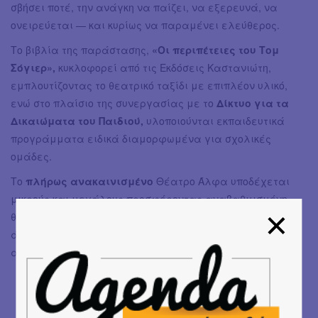
σβήσει ποτέ, την ανάγκη να παίζει, να εξερευνά, να
ονειρεύεται — και κυρίως να παραμένει ελεύθερος.
Το βιβλία της παράστασης,
«Οι περιπέτειες του Τομ
Σόγιερ»,
κυκλοφορεί από τις Εκδόσεις Καστανιώτη,
εμπλουτίζοντας το θεατρικό ταξίδι με επιπλέον υλικό,
ενώ στο πλαίσιο της συνεργασίας με το
Δίκτυο για τα
Δικαιώματα του Παιδιού,
υλοποιούνται εκπαιδευτικά
προγράμματα ειδικά διαμορφωμένα για σχολικές
ομάδες.
Το
πλήρως ανακαινισμένο
Θέατρο Άλφα υποδέχεται
μικρούς και μεγάλους προσφέροντας αναβαθμισμένη
θεατρική εμπειρία και πλέον πλήρη προσβασιμότητα για
άτομα με κινητικές δυσκολίες, χάρη στην τοποθέτηση
αναβατορίου.