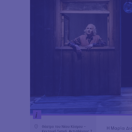
i
Θέατρο του Νέου Κόσμου –
Η Μαρία Δι
Κεντρική Σκηνή, Αντισθένους 7