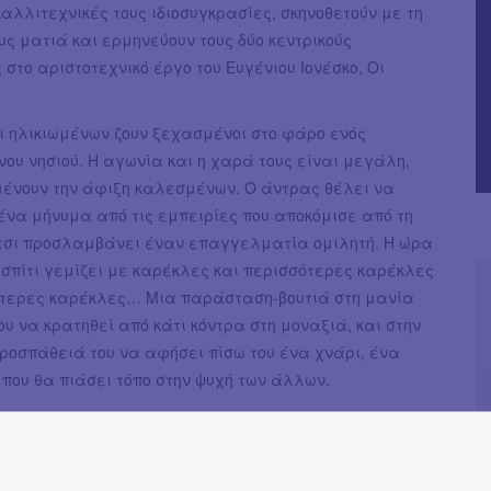
καλλιτεχνικές τους ιδιοσυγκρασίες, σκηνοθετούν με τη
υς ματιά και ερμηνεύουν τους δύο κεντρικούς
στο αριστοτεχνικό έργο του Ευγένιου Ιονέσκο, Οι
ι ηλικιωμένων ζουν ξεχασμένοι στο φάρο ενός
υ νησιού. Η αγωνία και η χαρά τους είναι μεγάλη,
ένουν την άφιξη καλεσμένων. Ο άντρας θέλει να
ένα μήνυμα από τις εμπειρίες που αποκόμισε από τη
 έτσι προσλαμβάνει έναν επαγγελματία ομιλητή. Η ώρα
 σπίτι γεμίζει με καρέκλες και περισσότερες καρέκλες
ότερες καρέκλες… Μια παράσταση-βουτιά στη μανία
υ να κρατηθεί από κάτι κόντρα στη μοναξιά, και στην
ροσπάθειά του να αφήσει πίσω του ένα χνάρι, ένα
που θα πιάσει τόπο στην ψυχή των άλλων.
 Παράστασης:
ένιος Ιονέσκο
 Αντώνης Γαλέος