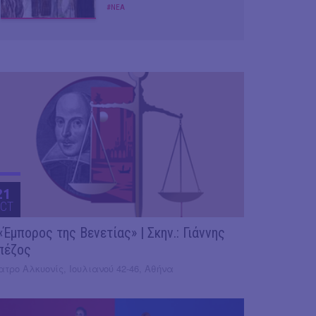
#ΝΕΑ
21
CT
«Έμπορος της Βενετίας» | Σκην.: Γιάννης
πέζος
τρο Αλκυονίς, Ιουλιανού 42-46, Αθήνα