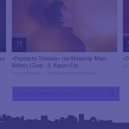
16
OCT
O
2ος
«Ρομπέρτο Τσούκκο» του Μπερνάρ-Μαρί
«Ο
Κολτές | Σκην.: Δ. Καραντζάς
Θέ
Θέατρο Προσκήνιο, Καπνοκοπτηρίου 8, Αθήνα
ARCHIVE ΘΕΑΤΡΟ / ΧΟΡΟΣ