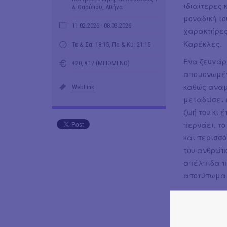
ιδιαίτερες 
& Θαρύπου, Αθήνα
μοναδική το
11.02.2026
- 08.03.2026
χαρακτήρες 
Καρέκλες.
Τε & Σα: 18:15, Πα & Κυ: 21:15
Ένα ζευγάρ
€20, €17 (ΜΕΙΩΜΕΝΟ)
απομονωμένο
καθώς αναμ
WebLink
μεταδώσει 
ζωή του κι
περνάει, το
και περισσ
του ανθρώπο
απέλπιδα π
αποτύπωμα 
Ταυτότητα
Κείμενο Ευγ
Μετάφραση