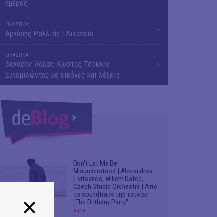
ημέρες
ΕΙΚΑΣΤΙΚΑ
Αργύρης Ραλλιάς | Λιτανεία
ΕΙΚΑΣΤΙΚΑ
Θανάσης Λάλας-Κώστας Τσόκλης -
Συνομιλώντας με εικόνες και λέξεις
Don't Let Me Be
Misunderstood | Alexandros
Livitsanos, Willem Dafoe,
Czech Studio Orchestra | Από
το soundtrack της ταινίας
"The Birthday Party"
#ΝΕΑ