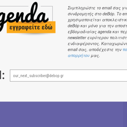
 Πάνος Παπαδόπουλος, Μαρία Διακοπαναγιώτου
Συμπληρώστε το email σας γι
ς Κωνσταντίνος Σκουρλέτης
συνδρομητής στο deBόp. Το em
γος Βενετία Λονγκ
χρησιμοποιείται αποκλειστικ
 φωτισμών Νίκος Βλασόπουλος
deBόp και μόνο για την αποσ
γελος Τριανταφύλλου
εβδομαδιαίας agenda και πε
newsletter ευρύτερου πολιτιστ
ίνησης Εύη Σούλη
ενδιαφέροντος. Καταχωρώντ
νοθέτη Μαριλένα Μόσχου
email σας, αποδέχεστε την
πο
ς Ελίνα Γιουνανλή
απορρήτου
μας.
άς Παλυβός
ία Διακοπαναγιώτου, Πάνος Παπαδόπουλος, Νίκος
l:
ουλος
Όλγα Μπιάγκη
→