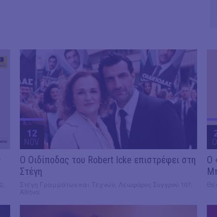
12
NOV
O
ς
O Οιδίποδας του Robert Icke επιστρέφει στη
Ο 
Στέγη
Μ
2,
Στέγη Γραμμάτων και Τεχνών, Λεωφόρος Συγγρού 107,
Θέα
Αθήνα