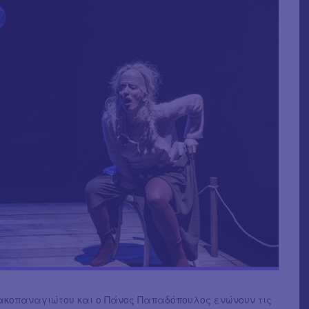
ακοπαναγιώτου και ο Πάνος Παπαδόπουλος ενώνουν τις