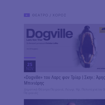
ΘΕΑΤΡΟ / ΧΟΡΟΣ
25
NOV
«Dogville» του Λαρς φον Τρίερ | Σκην.: Άρη
Μπινιάρης
Δημοτικό Θέατρο Πειραιά, Λεωφ. Ηρ. Πολυτεχνείου 3
Πειραιάς