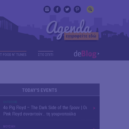
T FOOD N' TUNES
ΣΤΟ ΣΠΙΤΙ
TODAY'S EVENTS
OUTDΟORS
4ο Pig Floyd – The Dark Side of the Γρουν | Οι
Pink Floyd συναντούν… τη γουρνοπούλα
ΜΟΥΣΙΚΗ