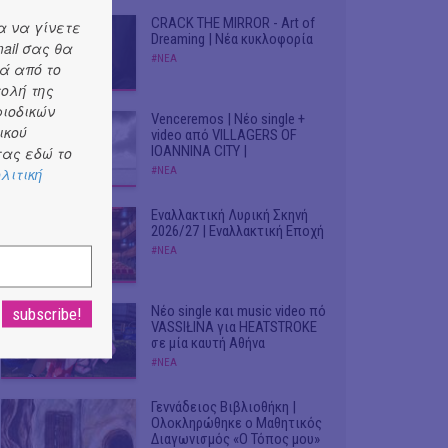
CRACK THE MIRROR - Art of
α να γίνετε
Dreaming | Νέα κυκλοφορία
ail σας θα
#ΝΕΑ
ά από το
τολή της
ριοδικών
Venceremos | Νέο single +
ικού
video από VILLAGERS OF
IOANNINA CITY |
ας εδώ το
λιτική
#ΝΕΑ
Εναλλακτική Λυρική Σκηνή
2026/27 | Εναλλακτική Εποχή
#ΝΕΑ
Νέο single και music video πό
VASSIŁINA για HEATSTROKE
σε μία καυτή Αθήνα
#ΝΕΑ
Γεννάδειος Βιβλιοθήκη |
Ολοκληρώθηκε ο Μαθητικός
Διαγωνισμός «Ο Τόπος μου»