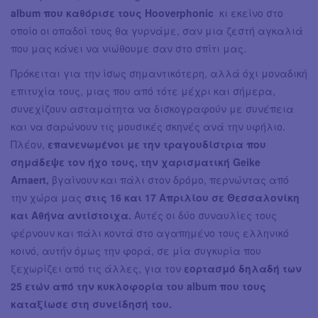
album που καθόρισε τους Hooverphonic
κι εκείνο στο
οποίο οι οπαδοί τους θα γυρνάμε, σαν μια ζεστή αγκαλιά
που μας κάνει να νιώθουμε σαν στο σπίτι μας.
Πρόκειται για την ίσως σημαντικότερη, αλλά όχι μοναδική
επιτυχία τους, μιας που από τότε μέχρι και σήμερα,
συνεχίζουν ασταμάτητα να δισκογραφούν με συνέπεια
και να σαρώνουν τις μουσικές σκηνές ανά την υφήλιο.
Πλέον,
επανενωμένοι με την
τραγουδίστρια που
σημάδεψε τον ήχο τους, την χαρισματική Geike
Arnaert,
βγαίνουν και πάλι στον δρόμο, περνώντας από
την χώρα μας
στις 16 και 17 Απριλίου σε Θεσσαλονίκη
και Αθήνα αντίστοιχα.
Αυτές οι δύο συναυλίες τους
φέρνουν και πάλι κοντά στο αγαπημένο τους ελληνικό
κοινό, αυτήν όμως την φορά, σε μία συγκυρία που
ξεχωρίζει από τις άλλες, για τον
εορτασμό δηλαδή των
25 ετών από την κυκλοφορία του album που τους
καταξίωσε στη συνείδησή του.