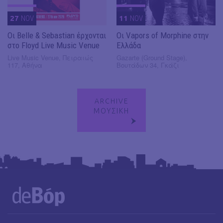
27
NOV
11
NOV
Οι Belle & Sebastian έρχονται
Οι Vapors of Morphine στην
στο Floyd Live Music Venue
Ελλάδα
Live Music Venue, Πειραιώς
Gazarte (Ground Stage),
117, Αθήνα
Βουτάδων 34, Γκάζι
ARCHIVE
ΜΟΥΣΙΚΗ