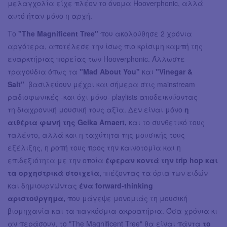
μελαγχολία είχε πλέον το όνομα Hooverphonic, αλλά
αυτό ήταν μόνο η αρχή.
Το
"
The Magnificent Tree"
που ακολούθησε 2 χρόνια
αργότερα, αποτέλεσε την ίσως πιο κρίσιμη καμπή της
εναρκτήριας πορείας των Hooverphonic. Άλλωστε
τραγούδια όπως τα
"Mad About You"
και
"Vinegar &
Salt"
βασιλεύουν μέχρι και σήμερα στις mainstream
ραδιοφωνικές -και όχι μόνο- playlists αποδεικνύοντας
τη διαχρονική μουσική τους αξία. Δεν είναι μόνο
η
αιθέρια φωνή της Geika Arnaert,
και το συνθετικό τους
ταλέντο, αλλά και η ταχύτητα της μουσικής τους
εξέλιξης, η ροπή τους προς την καινοτομία και η
επιδεξιότητα με την οποία
έφεραν κοντά την trip hop και
τα ορχηστρικά στοιχεία,
πιέζοντας τα όρια των ειδών
και δημιουργώντας
ένα forward-thinking
αριστούργημα,
που μάγεψε μονομιάς τη μουσική
βιομηχανία και τα παγκόσμια ακροατήρια. Όσα χρόνια κι
αν περάσουν, το "The Magnificent Tree" θα είναι πάντα
το