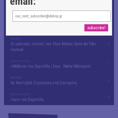
email:
Αργύρης Ραλλιάς | Λιτανεία
ΕΙΚΑΣΤΙΚΑ
Θανάσης Λάλας-Κώστας Τσόκλης - Συνομιλώντας με
εικόνες και λέξεις
ΚΙΝ/ΦΟΣ
Οι γαλλικές ταινίες του 16ου Athens Open Air Film
Festival
ΘΕΑΤΡΟ / ΧΟΡΟΣ
«Μήδεια» του Ευριπίδη | Σκην.: Nikita Milivojević
ΜΟΥΣΙΚΗ
9o Φεστιβάλ Στρογγύλη στη Σαντορίνη
ΘΕΑΤΡΟ / ΧΟΡΟΣ
«Ίων» του Ευρυπίδη