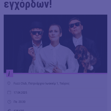
εγχόρδων!
i
Fuzz Club, Πατριάρχου Ιωακείμ 1, Ταύρος
17.04.2025
Πε: 20.30
€38-€30