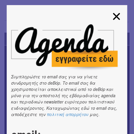
Σόνια Βλάντη
→
TODAY'S EVENTS
ΜΟΥΣΙΚΗ
16o Samos Young Artists Festival
ΜΟΥΣΙΚΗ
Συμπληρώστε το email σας για να γίνετε
Το 6ο Kournos Music Festival στη Λήμνο
συνδρομητής στο deBόp. Το email σας θα
χρησιμοποιείται αποκλειστικά από το deBόp και
ΘΕΑΤΡΟ / ΧΟΡΟΣ
μόνο για την αποστολή της εβδομαδιαίας agenda
«ΑΗ ΛΑΟΣ» | Ένα σκηνικό ρέκβιεμ για την ήττα ενός
και περιοδικών newsletter ευρύτερου πολιτιστικού
λαού
ενδιαφέροντος. Καταχωρώντας εδώ το email σας,
αποδέχεστε την
πολιτική απορρήτου
μας.
ΕΙΚΑΣΤΙΚΑ
Ομαδική έκθεση | Προσωρινά για Πάντα
ΕΙΚΑΣΤΙΚΑ