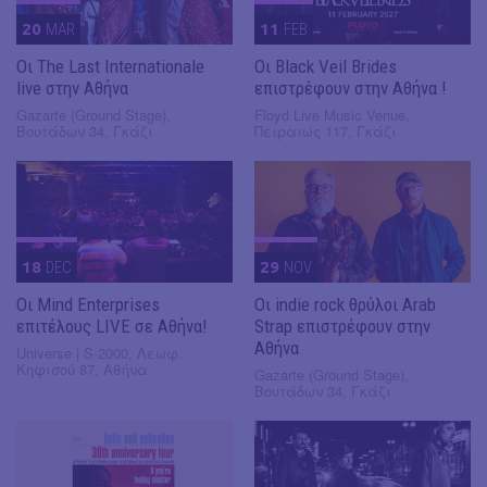
20
MAR
11
FEB
Οι The Last Internationale
Οι Black Veil Brides
live στην Αθήνα
επιστρέφουν στην Αθήνα !
Gazarte (Ground Stage),
Floyd Live Music Venue,
Βουτάδων 34, Γκάζι
Πειραιώς 117, Γκάζι
18
DEC
29
NOV
Οι Mind Enterprises
Οι indie rock θρύλοι Arab
επιτέλους LIVE σε Αθήνα!
Strap επιστρέφουν στην
Αθήνα
Universe | S-2000, Λεωφ.
Κηφισού 87, Αθήνα
Gazarte (Ground Stage),
Βουτάδων 34, Γκάζι