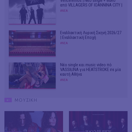
Venceremos | Νέο single + video
από VILLAGERS OF IOANNINA CITY |
#ΝΕΑ
Εναλλακτική Λυρική Σκηνή 2026/27
| Εναλλακτική Εποχή
#ΝΕΑ
Νέο single και music video πό
VASSIŁINA για HEATSTROKE σε μία
καυτή Αθήνα
#ΝΕΑ
ΜΟΥΣΙΚΗ