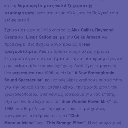
και τη
δημιουργία μιας πολύ ξεχωριστής
ατμόσφαιρας,
κάτι στο οποίο άλλωστε το Βελγικό τρίο
ειδικεύεται!
Σχηματίστηκαν το 1995 από τους
Alex Callier, Raymond
Geerts
και
Liesje Sadonius,
με την
Geike Arnaert
να
προσχωρεί στο σχήμα αργότερα ως η
lead
τραγουδίστρια.
Από τα πρώτα τους κιόλας βήματα
ξεχώρισαν για την μαεστρία με την οποία προσμείγνυαν
pop, rock και ηλεκτρονικούς ήχους. Αυτό έγινε εμφανές
στο
ντεμπούτο του 1996
με τίτλο
"A New Stereophonic
Sound Spectacular"
που αποθεώθηκε από τον μουσικό τύπο
για την μοναδική του αισθητική και την χαρισματική του
τραγουδοποιεία, ανοίγοντας τον δρόμο για τον επίσης
εξαιρετικό διάδοχό του, το
"Blue Wonder Power Milk"
του
1998, που θεμελίωσε την φήμη τους, περιέχοντας
τραγούδια - σταθμούς όπως τα
"Club
Montepulciano"
και
"This Strange Effect".
Η ατμοσφαιρική