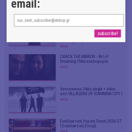
email:
Don't Let Me Be Misunderstood |
Alexandros Livitsanos, Willem
Dafoe, Czech Studio Orchestra |
Από το soundtrack της ταινίας "The
Birthday Party"
#ΝΕΑ
CRACK THE MIRROR - Art of
Dreaming | Νέα κυκλοφορία
#ΝΕΑ
Venceremos | Νέο single + video
από VILLAGERS OF IOANNINA CITY |
#ΝΕΑ
Εναλλακτική Λυρική Σκηνή 2026/27
| Εναλλακτική Εποχή
#ΝΕΑ