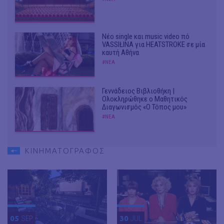
Νέο single και music video πό
VASSIŁINA για HEATSTROKE σε μία
καυτή Αθήνα
#ΝΕΑ
Γεννάδειος Βιβλιοθήκη |
Ολοκληρώθηκε ο Μαθητικός
Διαγωνισμός «Ο Τόπος μου»
#ΝΕΑ
ΚΙΝΗΜΑΤΟΓΡΑΦΟΣ
05
SEP
30
JUL