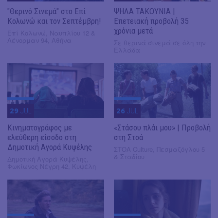
"Θερινό Σινεμά" στο Επί
ΨΗΛΑ ΤΑΚΟΥΝΙΑ |
Κολωνώ και τον Σεπτέμβρη!
Επετειακή προβολή 35
χρόνια μετά
Επί Κολωνώ, Ναυπλίου 12 &
Λένορμαν 94, Αθήνα
Σε θερινά σινεμά σε όλη την
Ελλάδα
29
JUL
26
JUL
Κινηματογράφος με
«Στάσου πλάι μου» | Προβολή
ελεύθερη είσοδο στη
στη Στοά
Δημοτική Αγορά Κυψέλης
ΣΤΟΑ Culture, Πεσμαζόγλου 5
& Σταδίου
Δημοτική Αγορά Κυψέλης,
Φωκίωνος Νέγρη 42, Κυψέλη