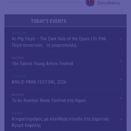
Σόνια Βλάντη
→
TODAY'S EVENTS
OUTDΟORS
4ο Pig Floyd – The Dark Side of the Γρουν | Οι Pink
Floyd συναντούν… τη γουρνοπούλα
ΜΟΥΣΙΚΗ
16o Samos Young Artists Festival
OUTDΟORS
ANILIO PARK FESTIVAL 2026
ΜΟΥΣΙΚΗ
Το 6ο Kournos Music Festival στη Λήμνο
ΚΙΝ/ΦΟΣ
Κινηματογράφος με ελεύθερη είσοδο στη Δημοτική
Αγορά Κυψέλης