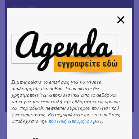
ΘΕΑΤΡΟ / ΧΟΡΟΣ
«ΑΗ ΛΑΟΣ» | Ένα σκηνικό ρέκβιεμ για την ήττα ενός
λαού
ΕΙΚΑΣΤΙΚΑ
Ομαδική έκθεση | Προσωρινά για Πάντα
ΕΙΚΑΣΤΙΚΑ
Έκθεση φωτογραφίας: Ανδρίων έργα και ημέρες
ΕΙΚΑΣΤΙΚΑ
Αργύρης Ραλλιάς | Λιτανεία
Συμπληρώστε το email σας για να γίνετε
συνδρομητής στο deBόp. Το email σας θα
ΕΙΚΑΣΤΙΚΑ
χρησιμοποιείται αποκλειστικά από το deBόp και
Θανάσης Λάλας-Κώστας Τσόκλης - Συνομιλώντας με
μόνο για την αποστολή της εβδομαδιαίας agenda
εικόνες και λέξεις
και περιοδικών newsletter ευρύτερου πολιτιστικού
ενδιαφέροντος. Καταχωρώντας εδώ το email σας,
αποδέχεστε την
πολιτική απορρήτου
μας.