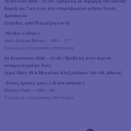
16 Ιουλίου 2026 – 21:30│ Προβολή με αφορμή την Εθνική
Εορτή της Γαλλίας στο υπερυψωμένο αίθριο Στοάς
Αρσάκειου
(είσοδος από Πεσμαζόγλου 5)
«Ντίβα» («Diva»)
Jean-Jacques Beineix – 1981 – 117’
Ταινία με ελληνικούς υπότιτλους
24 Αυγούστου 2026 – 21:00 | Προβολή στον θερινό
κινηματογράφο Λαΐς
(Ιερά Οδός 48 & Μεγάλου Αλεξάνδρου 134-136, Αθήνα)
«Στους έρωτες μας» («À nos amours»)
Maurice Pialat – 1983 – 95’
Ταινία με ελληνικούς υπότιτλους