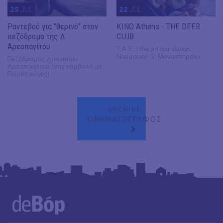
25
JUL
22
JUL
Ραντεβού για "θερινό" στον
KINO Athens - THE DEER
πεζόδρομο της Δ.
CLUB
Αρεοπαγίτου
T.A.F. / the art foundation,
Νορμανού 5, Μοναστηράκι
Πεζόδρομος Διονυσίου
Αρεοπαγίτου (στη συμβολή με
Παρθενώνος)
ARCHIVE
ΚΙΝΗΜΑΤΟΓΡΑΦΟΣ