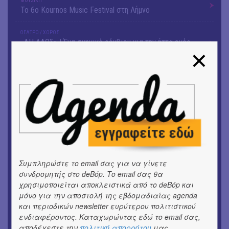
ΜΟΥΣΙΚΗ
Το 6ο Kournos Music Festival στη Λήμνο
ΘΕΑΤΡΟ / ΧΟΡΟΣ
«ΑΗ ΛΑΟΣ» | Ένα σκηνικό ρέκβιεμ για την ήττα ενός
λαού
ΕΙΚΑΣΤΙΚΑ
Ομαδική έκθεση | Προσωρινά για Πάντα
ΕΙΚΑΣΤΙΚΑ
Αργύρης Ραλλιάς | Λιτανεία
ΕΙΚΑΣΤΙΚΑ
Θανάσης Λάλας-Κώστας Τσόκλης - Συνομιλώντας με
εικόνες και λέξεις
Συμπληρώστε το email σας για να γίνετε
συνδρομητής στο deBόp. Το email σας θα
χρησιμοποιείται αποκλειστικά από το deBόp και
ΘΕΑΤΡΟ / ΧΟΡΟΣ
«Μήδεια» του Ευριπίδη | Σκην.: Nikita Milivojević
μόνο για την αποστολή της εβδομαδιαίας agenda
και περιοδικών newsletter ευρύτερου πολιτιστικού
ενδιαφέροντος. Καταχωρώντας εδώ το email σας,
ΜΟΥΣΙΚΗ
9o Φεστιβάλ Στρογγύλη στη Σαντορίνη
αποδέχεστε την
πολιτική απορρήτου
μας.