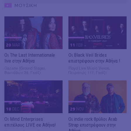
ΜΟΥΣΙΚΗ
20
MAR
11
FEB
Οι The Last Internationale
Οι Black Veil Brides
live στην Αθήνα
επιστρέφουν στην Αθήνα !
Gazarte (Ground Stage),
Floyd Live Music Venue,
Βουτάδων 34, Γκάζι
Πειραιώς 117, Γκάζι
18
DEC
29
NOV
Οι Mind Enterprises
Οι indie rock θρύλοι Arab
επιτέλους LIVE σε Αθήνα!
Strap επιστρέφουν στην
Αθήνα