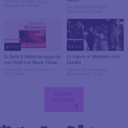
Universe | S-2000, Λεωφ.
Κηφισού 87, Αθήνα
Gazarte (Ground Stage),
Βουτάδων 34, Γκάζι
27
NOV
11
NOV
Οι Belle & Sebastian έρχονται
Οι Vapors of Morphine στην
στο Floyd Live Music Venue
Ελλάδα
Live Music Venue, Πειραιώς
Gazarte (Ground Stage),
117, Αθήνα
Βουτάδων 34, Γκάζι
ARCHIVE
ΜΟΥΣΙΚΗ