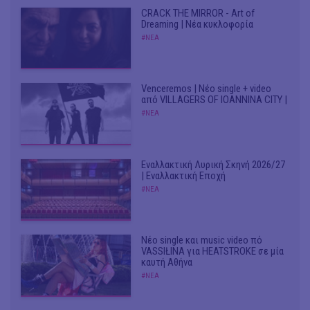
CRACK THE MIRROR - Art of
Dreaming | Νέα κυκλοφορία
#ΝΕΑ
Venceremos | Νέο single + video
από VILLAGERS OF IOANNINA CITY |
#ΝΕΑ
Εναλλακτική Λυρική Σκηνή 2026/27
| Εναλλακτική Εποχή
#ΝΕΑ
Νέο single και music video πό
VASSIŁINA για HEATSTROKE σε μία
καυτή Αθήνα
#ΝΕΑ