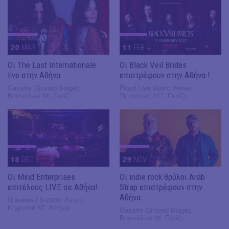
20
MAR
11
FEB
Οι The Last Internationale
Οι Black Veil Brides
live στην Αθήνα
επιστρέφουν στην Αθήνα !
Gazarte (Ground Stage),
Floyd Live Music Venue,
Βουτάδων 34, Γκάζι
Πειραιώς 117, Γκάζι
18
DEC
29
NOV
Οι Mind Enterprises
Οι indie rock θρύλοι Arab
επιτέλους LIVE σε Αθήνα!
Strap επιστρέφουν στην
Αθήνα
Universe | S-2000, Λεωφ.
Κηφισού 87, Αθήνα
Gazarte (Ground Stage),
Βουτάδων 34, Γκάζι