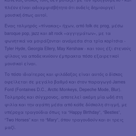
πλέον είναι αδιαμφισβήτητο ότι ουδείς δημιουργεί
μουσική όπως αυτοί.
Ένας τολμηρός «πίνακας» ήχων, από folk σε prog, μέσω
baroque pop, jazz και alt rock «αγγιγμάτων», με τα
φωνητικά να μοιράζονται ανάμεσα στα τρία κορίτσια -
Tyler Hyde, Georgia Ellery, May Kershaw - και τους έξι στενούς
φίλους να αποδεικνύουν έμπρακτα πόσο εξαιρετικοί
μουσικοί είναι.
Το πόσο ιδιαίτερος και φιλόδοξος είναι αυτός ο δίσκος
οφείλεται σε μεγάλο βαθμό και στον παραγωγό James
Ford (Fontaines D.C., Arctic Monkeys, Depeche Mode, Blur).
Τολμηρός και σύγχρονος, αποτελεί ακόμη μία ωδή στη
φιλία και την αγάπη μέσα από κάθε δύσκολη στιγμή, με
υπέροχα τραγούδια όπως τα “Happy Birthday”, “Besties”,
“Two Horses” και το “Mary”, όπου τραγουδούν και οι τρεις
μαζί.