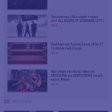
Venceremos | Νέο single + video
από VILLAGERS OF IOANNINA CITY |
#ΝΕΑ
Εναλλακτική Λυρική Σκηνή 2026/27
| Εναλλακτική Εποχή
#ΝΕΑ
Νέο single και music video πό
VASSIŁINA για HEATSTROKE σε μία
καυτή Αθήνα
#ΝΕΑ
ΜΟΥΣΙΚΗ