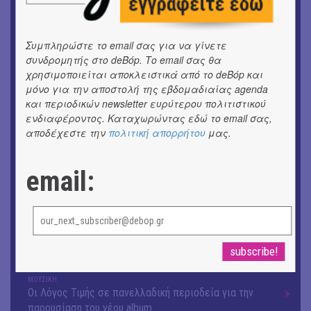
ΕΙΚΑΣΤΙΚΑ
Ομαδική έκθεση | Προσωρινά για Πάντα
Συμπληρώστε το email σας για να γίνετε
ΕΙΚΑΣΤΙΚΑ
Αργύρης Ραλλιάς | Λιτανεία
συνδρομητής στο deBόp. Το email σας θα
χρησιμοποιείται αποκλειστικά από το deBόp και
μόνο για την αποστολή της εβδομαδιαίας agenda
ΕΙΚΑΣΤΙΚΑ
Θανάσης Λάλας-Κώστας Τσόκλης - Συνομιλώντας με
και περιοδικών newsletter ευρύτερου πολιτιστικού
ενδιαφέροντος. Καταχωρώντας εδώ το email σας,
εικόνες και λέξεις
αποδέχεστε την
πολιτική απορρήτου
μας.
ΘΕΑΤΡΟ / ΧΟΡΟΣ
«Μήδεια» του Ευριπίδη | Σκην.: Nikita Milivojević
email:
ΜΟΥΣΙΚΗ
9o Φεστιβάλ Στρογγύλη στη Σαντορίνη
ΘΕΑΤΡΟ / ΧΟΡΟΣ
«Ίων» του Ευρυπίδη
ΜΟΥΣΙΚΗ
Οι Λόγος Τιμής σε πανελλαδική περιοδεία για την
παρουσίαση του νέου album