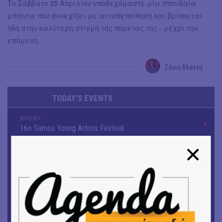
Το Σάββατο 25 Απριλίου υποδεχόμαστε μία σπουδαία
μπάντα που συνεχίζει με αυτοπεποίθηση και βρίσκεται
ήδη στην καλύτερη στιγμή της πορείας της - μέχρι την
επόμενη.
Σόνια Βλάντη
→
TODAY'S EVENTS
ΜΟΥΣΙΚΗ
16o Samos Young Artists Festival
OUTDΟORS
ANILIO PARK FESTIVAL 2026
ΘΕΑΤΡΟ / ΧΟΡΟΣ
«ΑΗ ΛΑΟΣ» | Ένα σκηνικό ρέκβιεμ για την ήττα ενός
λαού