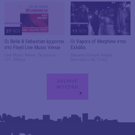
27
NOV
11
NOV
Οι Belle & Sebastian έρχονται
Οι Vapors of Morphine στην
στο Floyd Live Music Venue
Ελλάδα
Live Music Venue, Πειραιώς
Gazarte (Ground Stage),
117, Αθήνα
Βουτάδων 34, Γκάζι
ARCHIVE
ΜΟΥΣΙΚΗ