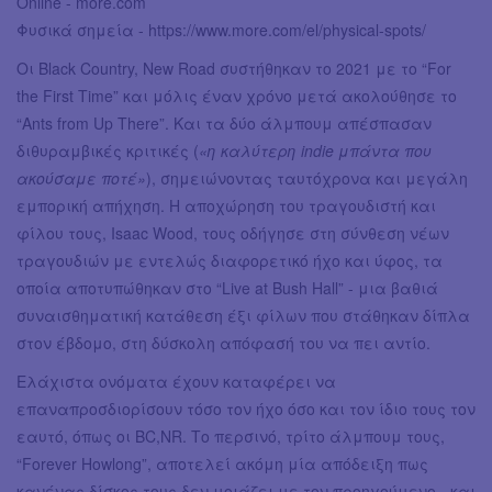
Online - more.com
Φυσικά σημεία - https://www.more.com/el/physical-spots/
Οι Black Country, New Road συστήθηκαν το 2021 με το “For
the First Time” και μόλις έναν χρόνο μετά ακολούθησε το
“Ants from Up There”. Και τα δύο άλμπουμ απέσπασαν
διθυραμβικές κριτικές (
«η καλύτερη indie μπάντα που
ακούσαμε ποτέ»
), σημειώνοντας ταυτόχρονα και μεγάλη
εμπορική απήχηση. Η αποχώρηση του τραγουδιστή και
φίλου τους, Isaac Wood, τους οδήγησε στη σύνθεση νέων
τραγουδιών με εντελώς διαφορετικό ήχο και ύφος, τα
οποία αποτυπώθηκαν στο “Live at Bush Hall” - μια βαθιά
συναισθηματική κατάθεση έξι φίλων που στάθηκαν δίπλα
στον έβδομο, στη δύσκολη απόφασή του να πει αντίο.
Ελάχιστα ονόματα έχουν καταφέρει να
επαναπροσδιορίσουν τόσο τον ήχο όσο και τον ίδιο τους τον
εαυτό, όπως οι BC,NR. Το περσινό, τρίτο άλμπουμ τους,
“Forever Howlong”, αποτελεί ακόμη μία απόδειξη πως
κανένας δίσκος τους δεν μοιάζει με τον προηγούμενο - και