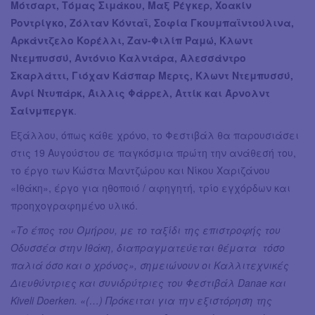
Μότσαρτ, Tόμας Σιμάκου, Μαξ Ρέγκερ, Χοακίν
Ροντρίγκο, Ζόλταν Κόνταϊ, Σοφία Γκουμπαϊντούλινα,
Αρκάντζελο Κορέλλι, Ζαν-Φιλίπ Ραμώ, Κλωντ
Ντεμπυσσύ, Αντόνιο Καλντάρα, Αλεσσάντρο
Σκαρλάττι, Γιόχαν Κάσπαρ Μερτς, Κλωντ Ντεμπυσσύ,
Ανρί Ντυπάρκ, Άιλλις Φάρρελ, Aττίκ και Άρνολντ
Σαίνμπεργκ
.
Εξάλλου, όπως κάθε χρόνο, το Φεστιβάλ θα παρουσιάσει
στις 19 Αυγούστου σε παγκόσμια πρώτη την ανάθεσή του,
το έργο των Κώστα Μαντζώρου και Νίκου Χαριζάνου
«Ιθάκη», έργο για ηθοποιό / αφηγητή, τρίο εγχόρδων και
προηχογραφημένο υλικό.
«Το έπος του Ομήρου, με το ταξίδι της επιστροφής του
Οδυσσέα στην Ιθάκη, διαπραγματεύεται θέματα τόσο
παλιά όσο και ο χρόνος», σημειώνουν οι Καλλιτεχνικές
Διευθύντριες και συνιδρύτριες του Φεστιβάλ Danae και
Kiveli Doerken. «(…) Πρόκειται για την εξιστόρηση της