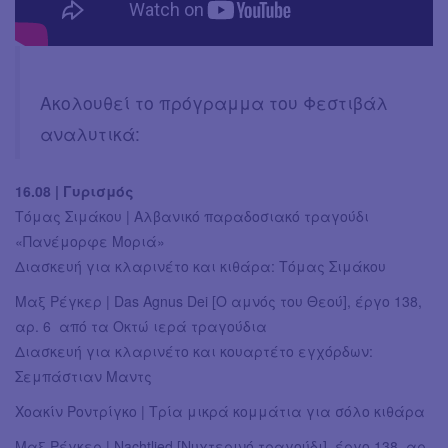
Ακολουθεί το πρόγραμμα του Φεστιβάλ
αναλυτικά:
16.08 | Γυρισμός
Tόμας Σιμάκου | Αλβανικό παραδοσιακό τραγούδι
«Πανέμορφε Μοριά»
Διασκευή για κλαρινέτο και κιθάρα: Tόμας Σιμάκου
Μαξ Ρέγκερ | Das Agnus Dei [Ο αμνός του Θεού], έργο 138,
αρ. 6 από τα Οκτώ ιερά τραγούδια
Διασκευή για κλαρινέτο και κουαρτέτο εγχόρδων:
Σεμπάστιαν Μαντς
Χοακίν Ροντρίγκο | Τρία μικρά κομμάτια για σόλο κιθάρα
Μαξ Ρέγκερ | Nachtlied [Νυχτερινό τραγούδι], έργο 138, αρ.