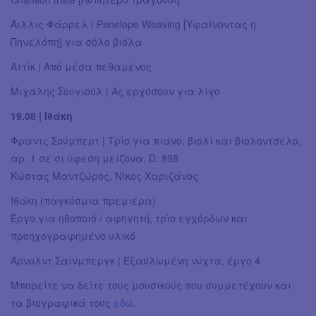
Άιλλις Φάρρελ | Penelope Weaving [Yφαίνοντας η
Πηνελόπη] για σόλο βιόλα
Aττίκ | Από μέσα πεθαμένος
Μιχάλης Σουγιούλ | Aς ερχόσουν για λίγο
19.08 | Ιθάκη
Φραντς Σούμπερτ | Τρίο για πιάνο, βιολί και βιολοντσέλο,
αρ. 1 σε σι ύφεση μείζονα, D. 898
Κώστας Μαντζώρος, Νίκος Χαριζάνος
Ιθάκη (παγκόσμια πρεμιέρα)
Έργο για ηθοποιό / αφηγητή, τρίο εγχόρδων και
προηχογραφημένο υλικό
Άρνολντ Σαίνμπεργκ | Εξαϋλωμένη νύχτα, έργο 4
Μπορείτε να δείτε τους μουσικούς που συμμετέχουν και
τα βιογραφικά τους
εδώ
.