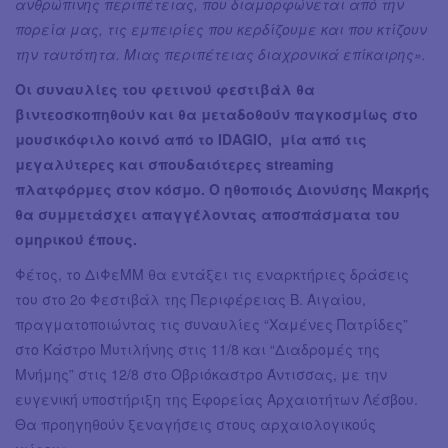
ανθρώπινης περιπέτειας, που διαμορφώνεται από την
πορεία μας, τις εμπειρίες που κερδίζουμε και που κτίζουν
την ταυτότητα. Μιας περιπέτειας διαχρονικά επίκαιρης».
Οι συναυλίες του φετινού φεστιβάλ θα
βιντεοσκοπηθούν και θα μεταδοθούν παγκοσμίως στο
μουσικόφιλο κοινό από το IDAGIO, μία από τις
μεγαλύτερες και σπουδαιότερες streaming
πλατφόρμες στον κόσμο. Ο ηθοποιός Διονύσης Μακρής
θα συμμετάσχει απαγγέλοντας αποσπάσματα του
ομηρικού έπους.
Φέτος, το ΔιΦεΜΜ θα εντάξει τις εναρκτήριες δράσεις
του στο 2ο Φεστιβάλ της Περιφέρειας Β. Αιγαίου,
πραγματοποιώντας τις συναυλίες “Χαμένες Πατρίδες”
στο Κάστρο Μυτιλήνης στις 11/8 και “Διαδρομές της
Μνήμης” στις 12/8 στο Οβριόκαστρο Άντισσας, με την
ευγενική υποστήριξη της Εφορείας Αρχαιοτήτων Λέσβου.
Θα προηγηθούν ξεναγήσεις στους αρχαιολογικούς