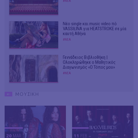
#ΝΕΑ
Νέο single και music video πό
VASSIŁINA για HEATSTROKE σε μία
καυτή Αθήνα
#ΝΕΑ
Γεννάδειος Βιβλιοθήκη |
Ολοκληρώθηκε ο Μαθητικός
Διαγωνισμός «Ο Τόπος μου»
#ΝΕΑ
ΜΟΥΣΙΚΗ
20
MAR
11
FEB