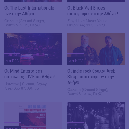
Οι The Last Internationale
Οι Black Veil Brides
live στην Αθήνα
επιστρέφουν στην Αθήνα !
Gazarte (Ground Stage),
Floyd Live Music Venue,
Βουτάδων 34, Γκάζι
Πειραιώς 117, Γκάζι
18
DEC
29
NOV
Οι Mind Enterprises
Οι indie rock θρύλοι Arab
επιτέλους LIVE σε Αθήνα!
Strap επιστρέφουν στην
Αθήνα
Universe | S-2000, Λεωφ.
Κηφισού 87, Αθήνα
Gazarte (Ground Stage),
Βουτάδων 34, Γκάζι