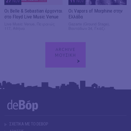
27
NOV
11
NOV
Οι Belle & Sebastian έρχονται
Οι Vapors of Morphine στην
στο Floyd Live Music Venue
Ελλάδα
Live Music Venue, Πειραιώς
Gazarte (Ground Stage),
117, Αθήνα
Βουτάδων 34, Γκάζι
ARCHIVE
ΜΟΥΣΙΚΗ
ΣΧΕΤΙΚΑ ΜΕ ΤΟ DEBOP