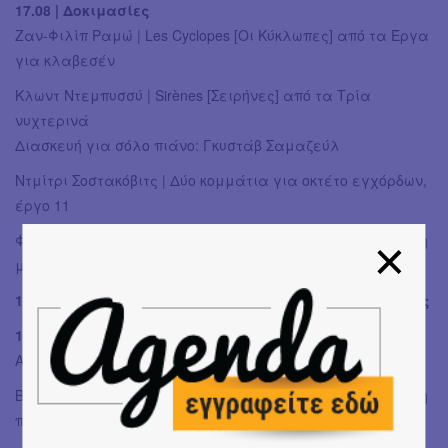
17.08 | Δοκιμασίες
Ζαν-Φιλίπ Ραμώ | Les Cyclopes [Oι Κύκλωπες] από τα Έργα
για κλαβεσέν
Κλωντ Ντεμπυσσύ | Sirènes [Σειρήνες] από τα Tρία
νυχτερινά
Διασκευή για σόλο πιάνο: Γκυστάβ Σαμαζεύλ
Ντμίτρι Σοστακόβιτς | Δύο κομμάτια για οκτέτο εγχόρδων,
έργο 11
Φέλιξ Μέντελσον | Κουιντέτο εγχόρδων αρ. 2 σε σι ύφεση
μείζονα, έργο 87
18.08 Συναυλία για παιδιά και νέους | Μεταμορφώσεις
18.08 | Πηνελόπη
Αντόνιο Καλντάρα | Come raggio di sol [Σαν ηλιαχτίδα]
Βόλφγκανγκ Αμαντέους Μότσαρτ | Sei du mein Trost [Γίνε η
παρηγοριά μου], K. 391