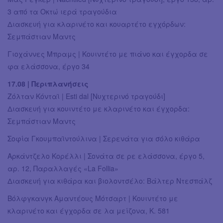
3 από τα Οκτώ ιερά τραγούδια
Διασκευή για κλαρινέτο και κουαρτέτο εγχόρδων:
Σεμπάστιαν Μαντς
Γιοχάννες Μπραμς | Κουιντέτο με πιάνο και έγχορδα σε
φα ελάσσονα, έργο 34
17.08 | Περιπλανήσεις
Ζόλταν Κόνταϊ | Esti dal [Nυχτερινό τραγούδι]
Διασκευή για κουιντέτο με κλαρινέτο και έγχορδα:
Σεμπάστιαν Μαντς
Σοφία Γκουμπαϊντούλινα | Σερενάτα για σόλο κιθάρα
Αρκάντζελο Κορέλλι | Σονάτα σε ρε ελάσσονα, έργο 5,
αρ. 12, Παραλλαγές «La Follia»
Διασκευή για κιθάρα και βιολοντσέλο: Βάλτερ Ντεσπάλζ
Bόλφγκανγκ Αμαντέους Μότσαρτ | Κουιντέτο με
κλαρινέτο και έγχορδα σε λα μείζονα, K. 581