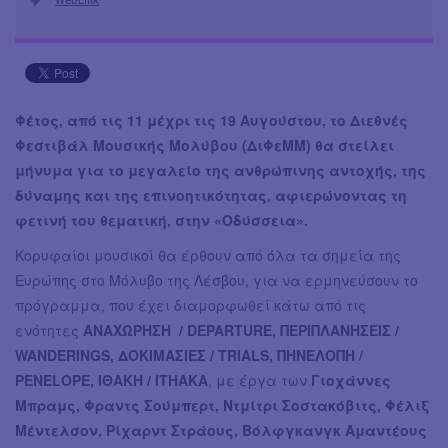
Φέτος, από τις 11 μέχρι τις 19 Αυγούστου, το Διεθνές
Φεστιβάλ Μουσικής Μολύβου (ΔιΦεΜΜ) θα στείλει
μήνυμα για το μεγαλείο της ανθρώπινης αντοχής, της
δύναμης και της επινοητικότητας, αφιερώνοντας τη
φετινή του θεματική, στην «Οδύσσεια».
Κορυφαίοι μουσικοί θα έρθουν από όλα τα σημεία της
Ευρώπης στο Μόλυβο της Λέσβου, για να ερμηνεύσουν το
πρόγραμμα, που έχει διαμορφωθεί κάτω από τις
ενότητες
ΑΝΑΧΩΡΗΣΗ / DEPARTURE, ΠΕΡΙΠΛΑΝΗΣΕΙΣ /
WANDERINGS, ΔΟΚΙΜΑΣΙΕΣ / TRIALS, ΠΗΝΕΛΟΠΗ /
PENELOPE, ΙΘΑΚΗ / ITHAKA
, με έργα των
Γιοχάννες
Μπραμς, Φραντς Σούμπερτ, Ντμίτρι Σοστακόβιτς, Φέλιξ
Μέντελσον, Ρίχαρντ Στράους, Bόλφγκανγκ Αμαντέους