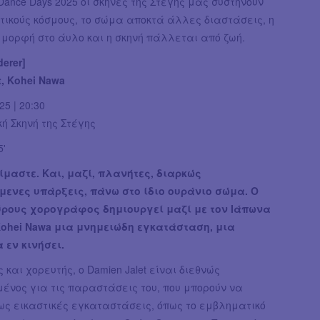
 Dance Days 2025 οι σκηνές της Στέγης μάς συστήνουν
τικούς κόσμους, το σώμα αποκτά άλλες διαστάσεις, η
ι μορφή στο άυλο και η σκηνή πάλλεται από ζωή.
derer]
t, Kohei Nawa
25 | 20:30
κή Σκηνή της Στέγης
5'
ίμαστε. Και, μαζί, πλανήτες, διαρκώς
ενες υπάρξεις, πάνω στο ίδιο ουράνιο σώμα. Ο
ύρους χορογράφος δημιουργεί μαζί με τον Ιάπωνα
Kohei Nawa μια μνημειώδη εγκατάσταση, μια
 εν κινήσει.
και χορευτής, ο Damien Jalet είναι διεθνώς
ένος για τις παραστάσεις του, που μπορούν να
ως εικαστικές εγκαταστάσεις, όπως το εμβληματικό