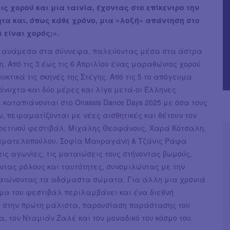
ς χορού και μια ταινία, έχοντας στο επίκεντρο την
ητα και, όπως κάθε χρόνο, μια «λοξή» απάντηση στο
ι είναι χορός;».
 ανάμεσα στα σύννεφα, παλεύοντας μέσα στα άστρα
η. Από τις 3 έως τις 6 Απριλίου ένας μαραθώνιος χορού
υκτικά τις σκηνές της Στέγης. Από τις 5 το απόγευμα
νυχτα-και δύο μέρες και λίγο μετά-οι Έλληνες
καταπιάνονται στο Onassis Dance Days 2025 με όσα τους
 πειραματίζονται με νέες αισθητικές και θέτουν τον
φετινού φεστιβάλ. Μιχάλης Θεοφάνους, Χαρά Κότσαλη,
αματελοπούλου, Σοφία Μαυραγάνη & Τζάνις Ράφα
ις αγωνίες, τις ματαιώσεις τους στήνοντας βωμούς,
ντας ρόλους και ταυτότητες, συνομιλώντας με την
ικαιώνοντας τα αδάμαστα σώματα. Για άλλη μια χρονιά
μα του φεστιβάλ περιλαμβάνει και ένα διεθνή
 στην πρώτη μάλιστα, παρουσίαση παράστασης του
, τον Νταμιάν Ζαλέ και τον μοναδικό του κόσμο του.