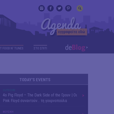
T FOOD N' TUNES
ΣΤΟ ΣΠΙΤΙ
TODAY'S EVENTS
OUTDΟORS
4ο Pig Floyd – The Dark Side of the Γρουν | Οι
Pink Floyd συναντούν… τη γουρνοπούλα
ΜΟΥΣΙΚΗ