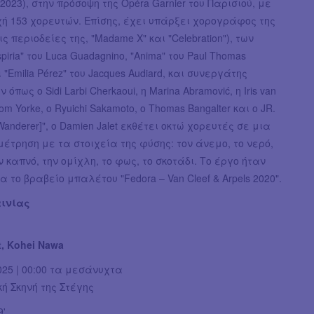
 (2023), στην πρόσοψη της Opéra Garnier του Παρισιού, με
ή 153 χορευτών. Επίσης, έχει υπάρξει χορογράφος της
ς περιοδείες της, "Madame X" και "Celebration"), των
piria" του Luca Guadagnino, "Anima" του Paul Thomas
 "Emilia Pérez" του Jacques Audiard, και συνεργάτης
όπως ο Sidi Larbi Cherkaoui, η Marina Abramović, η Iris van
om Yorke, o Ryuichi Sakamoto, o Thomas Bangalter και o JR.
[Wanderer]", o Damien Jalet εκθέτει οκτώ χορευτές σε μια
έτρηση με τα στοιχεία της φύσης: τον άνεμο, το νερό,
ν καπνό, την ομίχλη, το φως, το σκοτάδι. Το έργο ήταν
α το βραβείο μπαλέτου "Fedora – Van Cleef & Arpels 2020".
αινίας
t, Kohei Nawa
2025 | 00:00 τα μεσάνυχτα
κή Σκηνή της Στέγης
9'