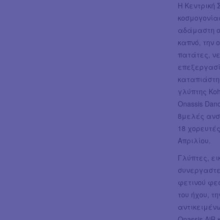
Η Κεντρική 
κοσμογονίας
αδάμαστη ομ
καπνό, την 
πατάτες, ν
επεξεργασία
καταπιάστηκ
γλύπτης Koh
Onassis Dan
8μελές ανσά
18 χορευτές 
Απριλίου.
Γλύπτες, ει
συνεργαστε
φετινού φεσ
του ήχου, τ
αντικειμένω
Onassis AiR