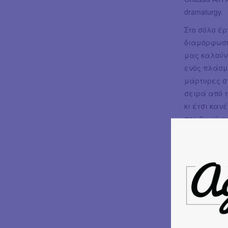
dramaturgy.
Στο σόλο έ
διαμόρφωση 
μας καλούν
ενός πλάσμ
μάρτυρες σ
σειρά από τ
κι έτσι καν
που θα γίνε
Στο
IT'S TH
Μικρή Σκηνή
κινητικό, α
απόλαυση π
και εικαστι
πανόραμα α
«αυτόν τον
λόγια της 