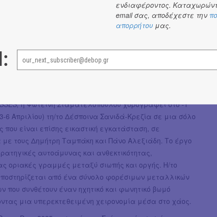
ενδιαφέροντος. Καταχωρώντ
e,
η Σοφία Μαυραγάνη και η εικαστικός Τζάνις Ράφα
email σας, αποδέχεστε την
πο
απορρήτου
μας.
 Μικρή Σκηνή της Στέγης (3-6 Απριλίου) μια
κή, ποιητική αλληγορία για τα όρια της συμβίωσης της
και της μη ανθρώπινης φύσης, με επίκεντρο την εικόνα
l:
 και τη σχέση σωμάτων που καβαλούν και
ται. Η στόχευσή τους; Το δικαίωμα του σώματος να
 ανεξερεύνητο, αδιευκρίνιστο και αδάμαστο.
ISSES,
η Φωτεινή Σταματελοπούλου χορογραφεί στο -1
(3-6 Απριλίου) τη/το Δέσποινα Σανιδά-Κρεζία σε μια σόλο
 που είναι επίσης εικαστική εγκατάσταση, σε
 με τους Δημήτρη Ταμπάκη και Πάνο Αλεξιάδη. Το έργο
τρατηγικές αυτοάμυνας και ανθεκτικότητας,
ς οριακές γραμμές μεταξύ σιωπής και οργής. Η/το
ποστηρίζεται από ένα σύνολο φορέσιμων μεταλλικών
ν που συνθέτουν έναν ηχητικό και φωνητικό βωμό
ντας μια υπερεκτεθειμένη χειρονομία μέσα στο χάος.