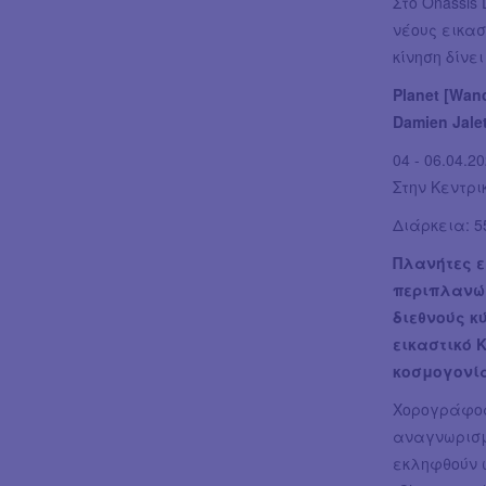
Στο Onassis
νέους εικασ
κίνηση δίνε
Planet [Wan
Damien Jale
04 - 06.04.20
Στην Κεντρι
Διάρκεια: 5
Πλανήτες ε
περιπλανώμ
διεθνούς κ
εικαστικό 
κοσμογονία
Χορογράφος 
αναγνωρισμ
εκληφθούν 