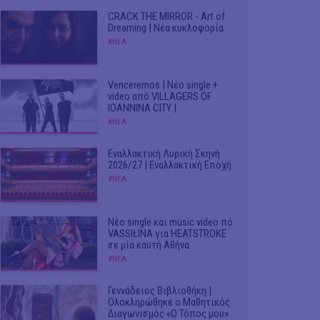
CRACK THE MIRROR - Art of
Dreaming | Νέα κυκλοφορία
#ΝΕΑ
Venceremos | Νέο single +
video από VILLAGERS OF
IOANNINA CITY |
#ΝΕΑ
Εναλλακτική Λυρική Σκηνή
2026/27 | Εναλλακτική Εποχή
#ΝΕΑ
Νέο single και music video πό
VASSIŁINA για HEATSTROKE
σε μία καυτή Αθήνα
#ΝΕΑ
Γεννάδειος Βιβλιοθήκη |
Ολοκληρώθηκε ο Μαθητικός
Διαγωνισμός «Ο Τόπος μου»