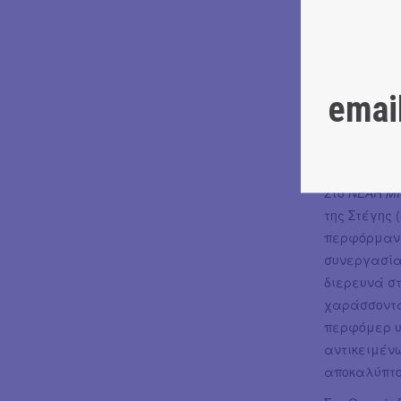
Στο
Horse M
στήνουν στη
σουρεαλιστι
ανθρώπινης 
emai
του αλόγου
καβαλικεύον
παραμείνει
Στο
NEAR M
της Στέγης 
περφόρμανς
συνεργασία
διερευνά σ
χαράσσοντα
περφόμερ υ
αντικειμένω
αποκαλύπτο