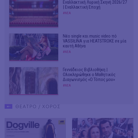
Εναλλακτική Λυρική Σκηνή 2026/27
| Εναλλακτική Εποχή
#ΝΕΑ
Νέο single και music video πό
VASSIŁINA για HEATSTROKE σε μία
καυτή Αθήνα
#ΝΕΑ
Γεννάδειος Βιβλιοθήκη |
Ολοκληρώθηκε ο Μαθητικός
Διαγωνισμός «Ο Τόπος μου»
#ΝΕΑ
ΘΕΑΤΡΟ / ΧΟΡΟΣ