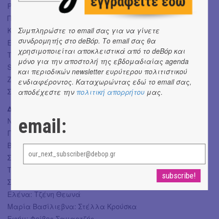
Ραφή κοστουμιών: Ευαγγελία Τσιούνη, Γιώργος
Παρλιάρος
Κατασκευή παπουτσιών: Ηλιόθερμα και Andrioti Shoes
Συμπληρώστε το email σας για να γίνετε
συνδρομητής στο deBόp. Το email σας θα
Επικοινωνία – Γραφείο Τύπου παράστασης: Μαρία
χρησιμοποιείται αποκλειστικά από το deBόp και
Τσολάκη
μόνο για την αποστολή της εβδομαδιαίας agenda
SocialMedia – Διαφήμιση: Renegade Media, Βασίλης
και περιοδικών newsletter ευρύτερου πολιτιστικού
Ζαρκαδούλας
ενδιαφέροντος. Καταχωρώντας εδώ το email σας,
Συμπαραγωγή: Τεχνηχώρος
αποδέχεστε την
πολιτική απορρήτου
μας.
Διανομή (με σειρά εμφάνισης):
email:
Νένα: Κλεοπάτρα Τολόγκου
Γιατρός Άστρωφ: Παναγιώτης Μπουγιούρης
Βάνιας: Δημήτρης Καταλειφός
Σερεμπριακώφ: Βαγγέλης Ρόκκος
Τελιέγκιν: Μενέλαος Χαζαράκης
Σόνια: Αμαλία Νίνου
Ελένα: Τζένη Θεωνά
Μαρία Βασίλιεβνα: Στέλλα Κρούσκα
Εφήμ: Φοίβος Σαμαρτζής