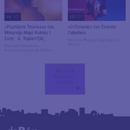
16
OCT
15
OCT
«Ρομπέρτο Τσούκκο» του
«Ο Πίνακας» του Ernesto
Μπερνάρ-Μαρί Κολτές |
Caballero
Σκην.: Δ. Καραντζάς
Θέατρο Ψυρρή, Σαχτούρη 4,
Αθήνα
Θέατρο Προσκήνιο,
Καπνοκοπτηρίου 8, Αθήνα
ARCHIVE
ΘΕΑΤΡΟ /
ΧΟΡΟΣ