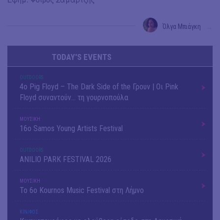
Όλγα Μπιάγκη
→
TODAY'S EVENTS
OUTDΟORS
4ο Pig Floyd – The Dark Side of the Γρουν | Οι Pink
Floyd συναντούν… τη γουρνοπούλα
ΜΟΥΣΙΚΗ
16o Samos Young Artists Festival
OUTDΟORS
ANILIO PARK FESTIVAL 2026
ΜΟΥΣΙΚΗ
Το 6ο Kournos Music Festival στη Λήμνο
ΚΙΝ/ΦΟΣ