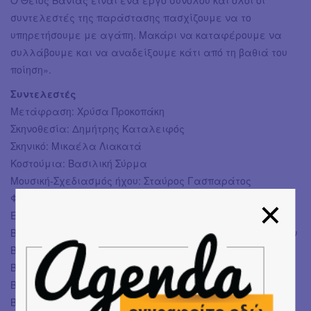
Ο Θείος Βάνιας είναι ένα έργο συνόλου και όλοι οι
συντελεστές της παράστασης πασχίζουμε να το
υπηρετήσουμε με αγάπη. Μακάρι να καταφέρουμε να
συλλάβουμε και να αναδείξουμε κάτι από τη βαθιά του
ποίηση».
Συντελεστές
Μετάφραση: Χρύσα Προκοπάκη
Σκηνοθεσία: Δημήτρης Καταλειφός
Σκηνικό: Μικαέλα Λιακατά
Κοστούμια: Βασιλική Σύρμα
Μουσική-Σχεδιασμός ήχου: Σταύρος Γασπαράτος
Φωτισμοί: Ανδρέας Σινάνος
Επιμέλεια κίνησης: Στέλλα Κρούσκα
Βοηθοί σκηνοθέτη: Φοίβος Σαμαρτζής, Τιγκράν Αμπραμιάν
Βοηθός σκηνογράφου: Ξένια Κούβελα
Βοηθός ενδυματολόγου Α: Δήμητρα Σαρρή
Βοηθός ενδυματολόγου Β: Κατερίνα Ανδριανού
Βοηθός συνθέτη: Αλεξάνδρα Κατερινοπούλου