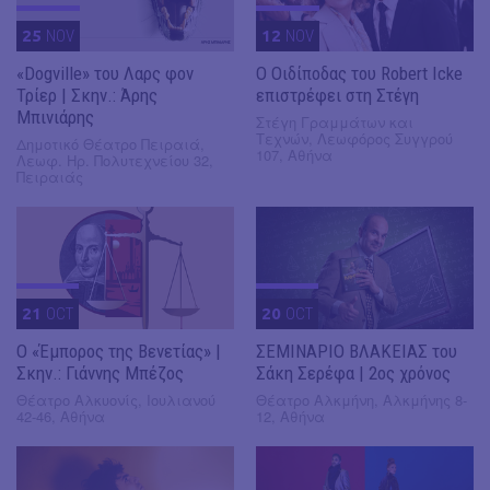
25
NOV
12
NOV
«Dogville» του Λαρς φον
O Οιδίποδας του Robert Icke
Τρίερ | Σκην.: Άρης
επιστρέφει στη Στέγη
Μπινιάρης
Στέγη Γραμμάτων και
Τεχνών, Λεωφόρος Συγγρού
Δημοτικό Θέατρο Πειραιά,
107, Αθήνα
Λεωφ. Ηρ. Πολυτεχνείου 32,
Πειραιάς
21
OCT
20
OCT
Ο «Έμπορος της Βενετίας» |
ΣΕΜΙΝΑΡΙΟ ΒΛΑΚΕΙΑΣ του
Σκην.: Γιάννης Μπέζος
Σάκη Σερέφα | 2ος χρόνος
Θέατρο Αλκυονίς, Ιουλιανού
Θέατρο Αλκμήνη, Αλκμήνης 8-
42-46, Αθήνα
12, Αθήνα