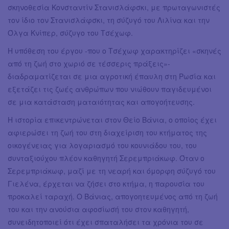
σκηνοθεσία Κονσταντίν Στανισλάφσκι, με πρωταγωνιστές
τον ίδιο τον Στανισλάφσκι, τη σύζυγό του Λιλίνα και την
Όλγα Κνίπερ, σύζυγο του Τσέχωφ.
Η υπόθεση του έργου -που ο Τσέχωφ χαρακτηρίζει «σκηνές
από τη ζωή στο χωριό σε τέσσερις πράξεις»-
διαδραματίζεται σε μια αγροτική έπαυλη στη Ρωσία και
εξετάζει τις ζωές ανθρώπων που νιώθουν παγιδευμένοι
σε μια κατάσταση ματαιότητας και απογοήτευσης.
Η ιστορία επικεντρώνεται στον Θείο Βάνια, ο οποίος έχει
αφιερώσει τη ζωή του στη διαχείριση του κτήματος της
οικογένειας για λογαριασμό του κουνιάδου του, του
συνταξιούχου πλέον καθηγητή Σερεμπριάκωφ. Όταν ο
Σερεμπριάκωφ, μαζί με τη νεαρή και όμορφη σύζυγό του
Γιελένα, έρχεται να ζήσει στο κτήμα, η παρουσία του
προκαλεί ταραχή. Ο Βάνιας, απογοητευμένος από τη ζωή
του και την ανούσια αφοσίωσή του στον καθηγητή,
συνειδητοποιεί ότι έχει σπαταλήσει τα χρόνια του σε