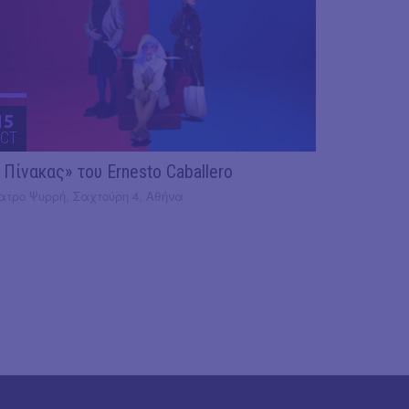
15
CT
 Πίνακας» του Ernesto Caballero
ατρο Ψυρρή, Σαχτούρη 4, Αθήνα