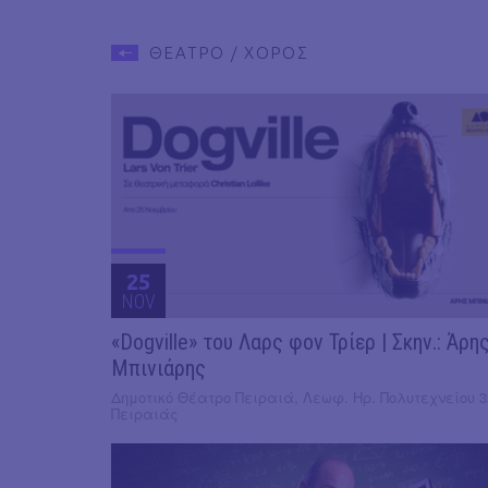
ΘΕΑΤΡΟ / ΧΟΡΟΣ
25
NOV
«Dogville» του Λαρς φον Τρίερ | Σκην.: Άρη
Μπινιάρης
Δημοτικό Θέατρο Πειραιά, Λεωφ. Ηρ. Πολυτεχνείου 3
Πειραιάς