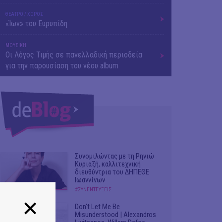
ΘΕΑΤΡΟ / ΧΟΡΟΣ
«Ίων» του Ευρυπίδη
ΜΟΥΣΙΚΗ
Οι Λόγος Τιμής σε πανελλαδική περιοδεία
για την παρουσίαση του νέου album
Συνομιλώντας με τη Ρηνιώ
Κυριαζή, καλλιτεχνική
διευθύντρια του ΔΗΠΕΘΕ
Ιωαννίνων
#ΣΥΝΕΝΤΕΥΞΕΙΣ
Don't Let Me Be
Misunderstood | Alexandros