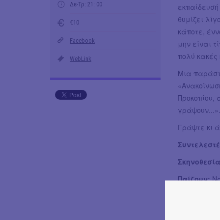
Δε-Τρ: 21: 00
εκπαίδευσή 
θυμίζει λίγ
€10
κάποτε, ένν
Facebook
μην είναι 
πολύ κακές 
WebLink
Μια παράστ
«Ανακοίνωσ
Προκοπίου,
γράψουν...»
Γράψτε κι 
Συντελεστέ
Σκηνοθεσία
Παίζουν:
Ν
Σιδέρη (22)
Βοηθός Σκη