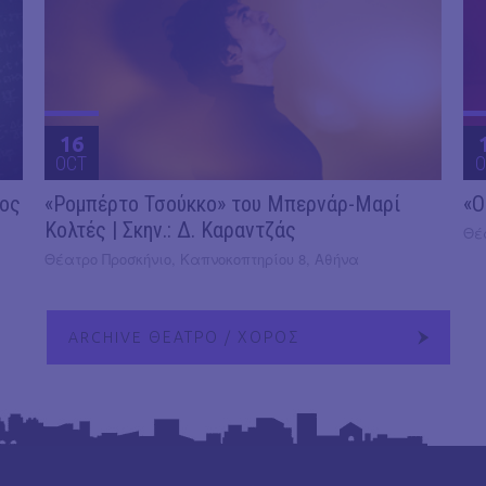
16
OCT
O
2ος
«Ρομπέρτο Τσούκκο» του Μπερνάρ-Μαρί
«Ο
Κολτές | Σκην.: Δ. Καραντζάς
Θέ
Θέατρο Προσκήνιο, Καπνοκοπτηρίου 8, Αθήνα
ARCHIVE ΘΕΑΤΡΟ / ΧΟΡΟΣ