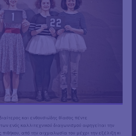
διαίτερος και ενθουσιώδης θίασος πέντε
των ενός καλλιτεχνικού διαγωνισμού αφηγείται την
ς πιθήκου, από την αιχμαλωσία του μέχρι την εξέλιξη κι