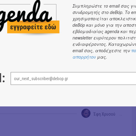
ατα σας παρακαλώ...
Συμπληρώστε το email σας γι
συνδρομητής στο deBόp. Το em
χρησιμοποιείται αποκλειστικ
deBόp και μόνο για την αποσ
εβδομαδιαίας agenda και πε
newsletter ευρύτερου πολιτιστ
ενδιαφέροντος. Καταχωρώντ
email σας, αποδέχεστε την
πο
απορρήτου
μας.
l:
Έφη Χρυσού
→