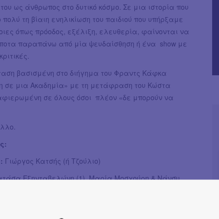
του ως άνθρωπος στο δυτικό κόσμο. Σε μια ιστορία που
ο πολύ τη βίαιη ενηλικίωση του παιδιού που υπήρξαμε
οιες όπως πρόοδος, εξέλιξη, ελευθερία, φαίνονται να
τίποτα παραπάνω από μία ψευδαίσθηση ή ένα show με
κριτικές.
αση βασισμένη στο διήγημα του Φραντς Κάφκα
η σε μια Ακαδημία» με τη μετάφραση του Κώστα
 αφιερωμένη σε όλους όσοι πλέον «δε μπορούν να
.
άλλο.
ς:
:
Γιώργος Κατσής (ή Τζούλιο)
ατάσα Εξηνταβελώνη (1), Μαρία Μοσχούρη & Νάνσυ
, Πάνος Παπαδόπουλος (5), Κωνσταντίνος Πλεμμένος (12)
νοθέτη:
Κατερίνα Ζησούδη