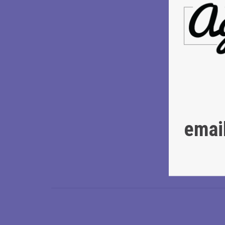
Τα στοιχήμ
emai