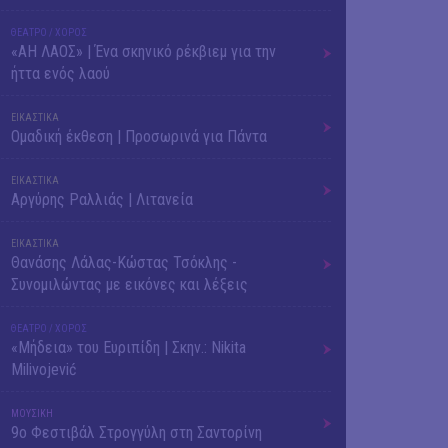
ΘΕΑΤΡΟ / ΧΟΡΟΣ
«ΑΗ ΛΑΟΣ» | Ένα σκηνικό ρέκβιεμ για την
ήττα ενός λαού
ΕΙΚΑΣΤΙΚΑ
Ομαδική έκθεση | Προσωρινά για Πάντα
ΕΙΚΑΣΤΙΚΑ
Αργύρης Ραλλιάς | Λιτανεία
ΕΙΚΑΣΤΙΚΑ
Θανάσης Λάλας-Κώστας Τσόκλης -
Συνομιλώντας με εικόνες και λέξεις
ΘΕΑΤΡΟ / ΧΟΡΟΣ
«Μήδεια» του Ευριπίδη | Σκην.: Nikita
Milivojević
ΜΟΥΣΙΚΗ
9o Φεστιβάλ Στρογγύλη στη Σαντορίνη