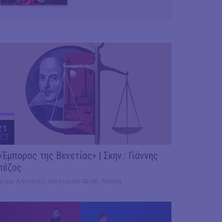
21
CT
«Έμπορος της Βενετίας» | Σκην.: Γιάννης
πέζος
τρο Αλκυονίς, Ιουλιανού 42-46, Αθήνα