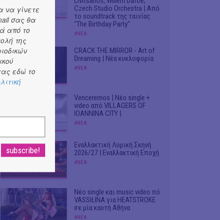
Livitsanos, Willem Dafoe,
Czech Studio Orchestra | Από
α να γίνετε
το soundtrack της ταινίας
ail σας θα
"The Birthday Party"
ά από το
#ΝΕΑ
τολή της
ριοδικών
CRACK THE MIRROR - Art of
Dreaming | Νέα κυκλοφορία
ικού
#ΝΕΑ
ας εδώ το
λιτική
Venceremos | Νέο single +
video από VILLAGERS OF
IOANNINA CITY |
#ΝΕΑ
Εναλλακτική Λυρική Σκηνή
2026/27 | Εναλλακτική Εποχή
#ΝΕΑ
Νέο single και music video πό
VASSIŁINA για HEATSTROKE
σε μία καυτή Αθήνα
#ΝΕΑ