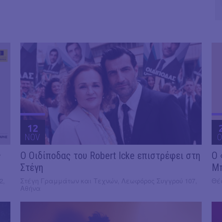
12
NOV
O
ς
O Οιδίποδας του Robert Icke επιστρέφει στη
Ο 
Στέγη
Μ
2,
Στέγη Γραμμάτων και Τεχνών, Λεωφόρος Συγγρού 107,
Θέα
Αθήνα