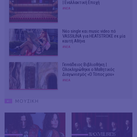
| Εναλλακτική Εποχή
#ΝΕΑ
Νέο single και music video πό
VASSIŁINA για HEATSTROKE σε μία
καυτή Αθήνα
#ΝΕΑ
Γεννάδειος Βιβλιοθήκη |
Ολοκληρώθηκε ο Μαθητικός
Διαγωνισμός «Ο Τόπος μου»
#ΝΕΑ
ΜΟΥΣΙΚΗ