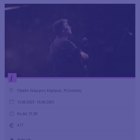
i
Γήπεδο Γεώργιος Καμάρας, Ριζούπολη
15.06.2025
- 16.06.2025
Κυ,Δε: 21.00
€17
WebLink