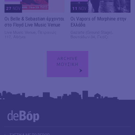
27
NOV
11
NOV
Οι Belle & Sebastian έρχονται
Οι Vapors of Morphine στην
στο Floyd Live Music Venue
Ελλάδα
Live Music Venue, Πειραιώς
Gazarte (Ground Stage),
117, Αθήνα
Βουτάδων 34, Γκάζι
ARCHIVE
ΜΟΥΣΙΚΗ