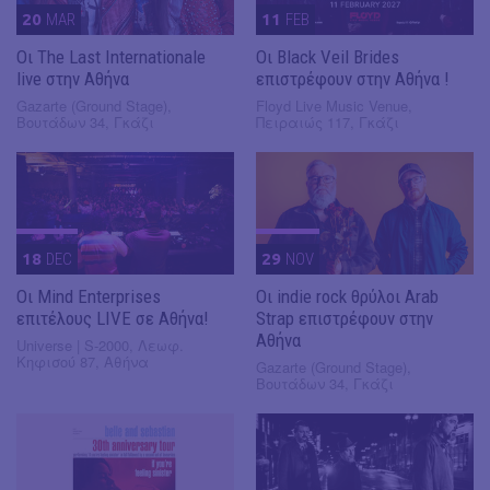
20
MAR
11
FEB
Οι The Last Internationale
Οι Black Veil Brides
live στην Αθήνα
επιστρέφουν στην Αθήνα !
Gazarte (Ground Stage),
Floyd Live Music Venue,
Βουτάδων 34, Γκάζι
Πειραιώς 117, Γκάζι
18
DEC
29
NOV
Οι Mind Enterprises
Οι indie rock θρύλοι Arab
επιτέλους LIVE σε Αθήνα!
Strap επιστρέφουν στην
Αθήνα
Universe | S-2000, Λεωφ.
Κηφισού 87, Αθήνα
Gazarte (Ground Stage),
Βουτάδων 34, Γκάζι