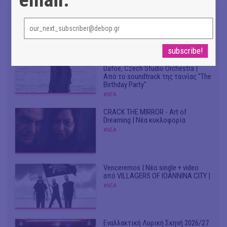
Don't Let Me Be Misunderstood |
Alexandros Livitsanos, Willem
Dafoe, Czech Studio Orchestra |
Από το soundtrack της ταινίας "The
Birthday Party"
#ΝΕΑ
CRACK THE MIRROR - Art of
Dreaming | Νέα κυκλοφορία
#ΝΕΑ
Venceremos | Νέο single + video
από VILLAGERS OF IOANNINA CITY |
#ΝΕΑ
Εναλλακτική Λυρική Σκηνή 2026/27