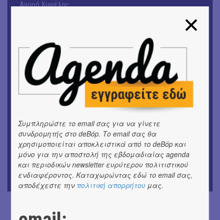
Αγορά Κυψέλης
ΘΕΑΤΡΟ / ΧΟΡΟΣ
«ΑΗ ΛΑΟΣ» | Ένα σκηνικό ρέκβιεμ για την ήττα ενός
λαού
ΕΙΚΑΣΤΙΚΑ
Ομαδική έκθεση | Προσωρινά για Πάντα
ΕΙΚΑΣΤΙΚΑ
Έκθεση φωτογραφίας: Ανδρίων έργα και ημέρες
Συμπληρώστε το email σας για να γίνετε
ΕΙΚΑΣΤΙΚΑ
συνδρομητής στο deBόp. Το email σας θα
Αργύρης Ραλλιάς | Λιτανεία
χρησιμοποιείται αποκλειστικά από το deBόp και
μόνο για την αποστολή της εβδομαδιαίας agenda
ΕΙΚΑΣΤΙΚΑ
και περιοδικών newsletter ευρύτερου πολιτιστικού
Θανάσης Λάλας-Κώστας Τσόκλης - Συνομιλώντας με
ενδιαφέροντος. Καταχωρώντας εδώ το email σας,
εικόνες και λέξεις
αποδέχεστε την
πολιτική απορρήτου
μας.
email: