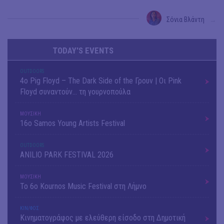
Σόνια Βλάντη
→
TODAY'S EVENTS
OUTDΟORS
4ο Pig Floyd – The Dark Side of the Γρουν | Οι Pink
Floyd συναντούν… τη γουρνοπούλα
ΜΟΥΣΙΚΗ
16o Samos Young Artists Festival
OUTDΟORS
ANILIO PARK FESTIVAL 2026
ΜΟΥΣΙΚΗ
Το 6ο Kournos Music Festival στη Λήμνο
ΚΙΝ/ΦΟΣ
Κινηματογράφος με ελεύθερη είσοδο στη Δημοτική