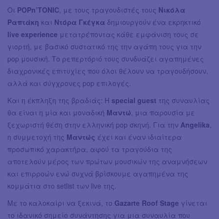
Οι
POPn’TONIC
, με τους τραγουδιστές τους
Νικόλα
Ραπτάκη
και
Ντόρα Γκέγκα
δημιουργούν ένα εκρηκτικό
live experience
μετατρέποντας κάθε εμφάνιση τους σε
γιορτή, με βασικό συστατικό της την αγάπη τους για την
pop μουσική. Το ρεπερτόριό τους συνδυάζει αγαπημένες
διαχρονικές επιτυχίες που όλοι θέλουν να τραγουδήσουν,
αλλά και σύγχρονες pop επιλογές.
Και η έκπληξη της βραδιάς: Η
special guest
της συναυλίας
θα είναι η μία και μοναδική
Μαντώ
, μια παρουσία με
ξεχωριστή θέση στην ελληνική pop σκηνή. Για την
Angelika
,
η συμμετοχή της
Μαντώς
έχει και έναν ιδιαίτερα
προσωπικό χαρακτήρα, αφού τα τραγούδια της
αποτελούν μέρος των πρώτων μουσικών της αναμνήσεων
και επιρροών ενώ συχνά βρίσκουμε αγαπημένα της
κομμάτια στο setlist των live της.
Με το καλοκαίρι να ξεκινά, το
Gazarte Roof Stage
γίνεται
το ιδανικό σημείο συνάντησης για μια συναυλία που