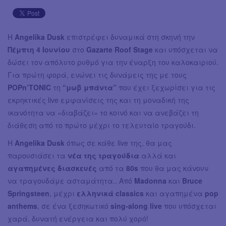
Η
Angelika Dusk
επιστρέφει δυναμικά στη σκηνή την
Πέμπτη 4 Ιουνίου
στο
Gazarte Roof Stage
και υπόσχεται να
δώσει τον απόλυτο ρυθμό για την έναρξη του καλοκαιριού.
Για πρώτη φορά, ενώνει τις δυνάμεις της με τους
POPn’TONIC
τη
“μωβ μπάντα”
που έχει ξεχωρίσει για τις
εκρηκτικές live εμφανίσεις της και τη μοναδική της
ικανότητα να «διαβάζει» το κοινό και να ανεβάζει τη
διάθεση από το πρώτο μέχρι το τελευταίο τραγούδι.
Η
Angelika Dusk
όπως σε κάθε live της, θα μας
παρουσιάσει τα
νέα της τραγούδια
αλλά και
αγαπημένες διασκευές
από τα
80s
που θα μας κάνουν
να τραγουδάμε ασταμάτητα.. Από
Madonna
και
Bruce
Springsteen
, μέχρι
ελληνικά classics
και αγαπημένα
pop
anthems
, σε ένα ξεσηκωτικό
sing-along live
που υπόσχεται
χαρά, δυνατή ενέργεια και πολύ χορό!