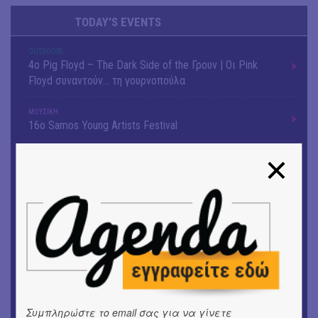
TODAY'S EVENTS
OUTDΟORS
4ο Pig Floyd – The Dark Side of the Γρουν | Οι Pink
Floyd συναντούν… τη γουρνοπούλα
ΜΟΥΣΙΚΗ
16o Samos Young Artists Festival
OUTDΟORS
ANILIO PARK FESTIVAL 2026
ΜΟΥΣΙΚΗ
Το 6ο Kournos Music Festival στη Λήμνο
ΚΙΝ/ΦΟΣ
Κινηματογράφος με ελεύθερη είσοδο στη Δημοτική
Αγορά Κυψέλης
ΘΕΑΤΡΟ / ΧΟΡΟΣ
Συμπληρώστε το email σας για να γίνετε