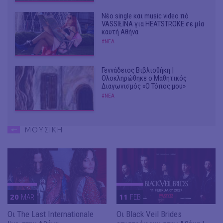
Νέο single και music video πό
VASSIŁINA για HEATSTROKE σε μία
καυτή Αθήνα
#ΝΕΑ
Γεννάδειος Βιβλιοθήκη |
Ολοκληρώθηκε ο Μαθητικός
Διαγωνισμός «Ο Τόπος μου»
#ΝΕΑ
ΜΟΥΣΙΚΗ
20
MAR
11
FEB
Οι The Last Internationale
Οι Black Veil Brides