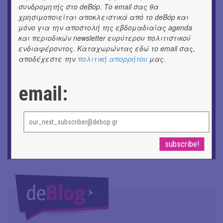
«ΑΗ ΛΑΟΣ» | Ένα σκηνικό ρέκβιεμ για την ήττα ενός
συνδρομητής στο deBόp. Το email σας θα
λαού
χρησιμοποιείται αποκλειστικά από το deBόp και
μόνο για την αποστολή της εβδομαδιαίας agenda
ΕΙΚΑΣΤΙΚΑ
και περιοδικών newsletter ευρύτερου πολιτιστικού
Ομαδική έκθεση | Προσωρινά για Πάντα
ενδιαφέροντος. Καταχωρώντας εδώ το email σας,
αποδέχεστε την
πολιτική απορρήτου
μας.
ΕΙΚΑΣΤΙΚΑ
Έκθεση φωτογραφίας: Ανδρίων έργα και ημέρες
email:
ΕΙΚΑΣΤΙΚΑ
Αργύρης Ραλλιάς | Λιτανεία
ΕΙΚΑΣΤΙΚΑ
Θανάσης Λάλας-Κώστας Τσόκλης - Συνομιλώντας με
εικόνες και λέξεις