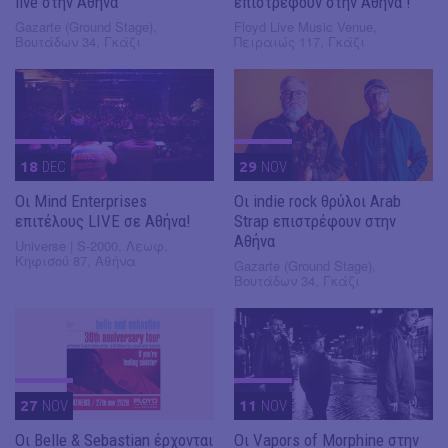
live στην Αθήνα
επιστρέφουν στην Αθήνα !
Gazarte (Ground Stage),
Floyd Live Music Venue,
Βουτάδων 34, Γκάζι
Πειραιώς 117, Γκάζι
18
DEC
29
NOV
Οι Mind Enterprises
Οι indie rock θρύλοι Arab
επιτέλους LIVE σε Αθήνα!
Strap επιστρέφουν στην
Αθήνα
Universe | S-2000, Λεωφ.
Κηφισού 87, Αθήνα
Gazarte (Ground Stage),
Βουτάδων 34, Γκάζι
27
NOV
11
NOV
Οι Belle & Sebastian έρχονται
Οι Vapors of Morphine στην