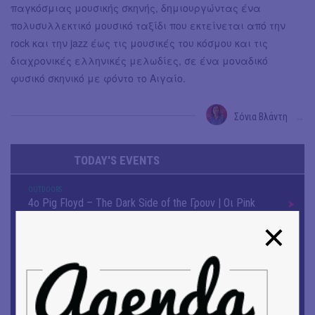
παγκόσμιας μουσικής σκηνής, δημιουργώντας ένα
πολυσυλλεκτικό μουσικό ταξίδι που εκτείνεται από την
rock και την jazz έως τις μουσικές του κόσμου και τις
διαχρονικές ελληνικές μελωδίες, σε ένα μοναδικό
φυσικό σκηνικό με φόντο το Αιγαίο.
Σόνια Βλάντη
→
TODAY'S EVENTS
OUTDΟORS
4ο Pig Floyd – The Dark Side of the Γρουν | Οι Pink
Floyd συναντούν… τη γουρνοπούλα
ΜΟΥΣΙΚΗ
16o Samos Young Artists Festival
OUTDΟORS
ANILIO PARK FESTIVAL 2026