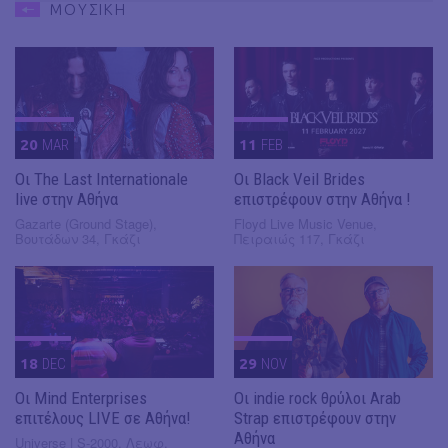
ΜΟΥΣΙΚΗ
20
MAR
11
FEB
Οι The Last Internationale
Οι Black Veil Brides
live στην Αθήνα
επιστρέφουν στην Αθήνα !
Gazarte (Ground Stage),
Floyd Live Music Venue,
Βουτάδων 34, Γκάζι
Πειραιώς 117, Γκάζι
18
DEC
29
NOV
Οι Mind Enterprises
Οι indie rock θρύλοι Arab
επιτέλους LIVE σε Αθήνα!
Strap επιστρέφουν στην
Αθήνα
Universe | S-2000, Λεωφ.