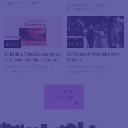
Κηφισού 87, Αθήνα
Gazarte (Ground Stage),
Βουτάδων 34, Γκάζι
27
NOV
11
NOV
Οι Belle & Sebastian έρχονται
Οι Vapors of Morphine στην
στο Floyd Live Music Venue
Ελλάδα
Live Music Venue, Πειραιώς
Gazarte (Ground Stage),
117, Αθήνα
Βουτάδων 34, Γκάζι
ARCHIVE
ΜΟΥΣΙΚΗ