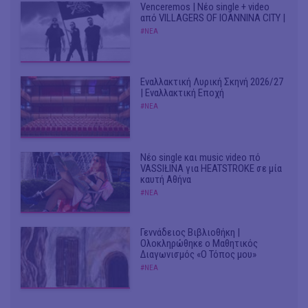
Venceremos | Νέο single + video
από VILLAGERS OF IOANNINA CITY |
#ΝΕΑ
Εναλλακτική Λυρική Σκηνή 2026/27
| Εναλλακτική Εποχή
#ΝΕΑ
Νέο single και music video πό
VASSIŁINA για HEATSTROKE σε μία
καυτή Αθήνα
#ΝΕΑ
Γεννάδειος Βιβλιοθήκη |
Ολοκληρώθηκε ο Μαθητικός
Διαγωνισμός «Ο Τόπος μου»
#ΝΕΑ