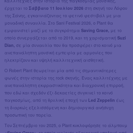
καλλιτέχνες στην ιστορία της παγκόσμιας μουσικής,
έρχεται το
Σάββατο 11 Ιουλίου 2026
στη σκηνή του Λόφου
της Σάνης, εγκαινιάζοντας το φετινό φεστιβάλ με μια
μοναδική συναυλία. Στο Sani Festival 2026, ο Plant θα
εμφανιστεί μαζί με το συγκρότημα
Saving Grace,
με το
οποίο συνεργάζεται από το 2019, και τη χαρισματική
Suzi
Dian,
σε μία συναυλία που θα προσφέρει στο κοινό μια
ανεπανάληπτη μουσική εμπειρία με αρμονίες που
ηλεκτρίζουν και υψηλή καλλιτεχνική αισθητική.
Ο Robert Plant θεωρείται μία από τις σημαντικότερες
φωνές στην ιστορία της rock σκηνής. Ένας καλλιτέχνης με
ανεπανάληπτη εκφραστικότητα και διαχρονική επιρροή,
που εδώ και σχεδόν έξι δεκαετίες συγκινεί το κοινό
παγκοσμίως, από τη θρυλική εποχή των
Led Zeppelin
έως
τη διαρκώς εξελισσόμενη και δημιουργικά ανήσυχη
προσωπική του πορεία.
Τον Σεπτέμβριο του 2025, ο Plant κυκλοφόρησε το άλμπουμ
«Saving Grace»,
το οποίο γνώρισε εξαιρετική υποδοχή από