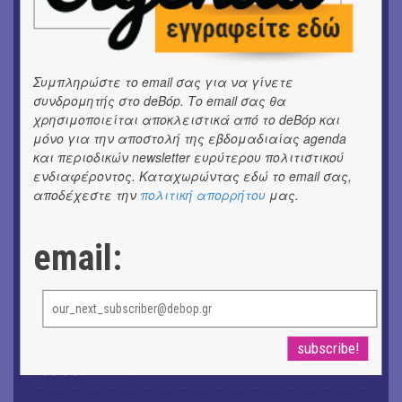
ΜΟΥΣΙΚΗ
Το 6ο Kournos Music Festival στη Λήμνο
Συμπληρώστε το email σας για να γίνετε
ΚΙΝ/ΦΟΣ
συνδρομητής στο deBόp. Το email σας θα
Κινηματογράφος με ελεύθερη είσοδο στη Δημοτική
χρησιμοποιείται αποκλειστικά από το deBόp και
Αγορά Κυψέλης
μόνο για την αποστολή της εβδομαδιαίας agenda
και περιοδικών newsletter ευρύτερου πολιτιστικού
ΘΕΑΤΡΟ / ΧΟΡΟΣ
ενδιαφέροντος. Καταχωρώντας εδώ το email σας,
«ΑΗ ΛΑΟΣ» | Ένα σκηνικό ρέκβιεμ για την ήττα ενός
αποδέχεστε την
πολιτική απορρήτου
μας.
λαού
ΕΙΚΑΣΤΙΚΑ
email:
Ομαδική έκθεση | Προσωρινά για Πάντα
ΕΙΚΑΣΤΙΚΑ
Έκθεση φωτογραφίας: Ανδρίων έργα και ημέρες
ΕΙΚΑΣΤΙΚΑ
Αργύρης Ραλλιάς | Λιτανεία