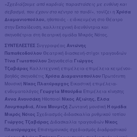
«Σχεδιάζουμε από καρδιάς παραστάσεις με ευθύνη και
σεβασμό, που έχουν στο κέντρο το παιδί»,
τονίζει η
Χρύσα
Διαμαντοπούλου,
ηθοποιός - ειδικευμένη στο Θέατρο
στην Εκπαίδευση, καλλιτεχνική διευθύντρια και
σκηνοθέτρια στη θεατρική ομάδα Μικρός Νότος.
ΣΥΝΤΕΛΕΣΤΕΣ
Συγγραφέας
Αντώνης
Παπαθεοδούλου
Θεατρική διασκευή-στίχοι τραγουδιών
Τίνα Γιωτοπούλου
Σκηνοθεσία
Γιώργος
Τζαβάρας
Καλλιτεχνική επιμέλεια-επιμέλεια κειμένου-
βοηθός σκηνοθέτις
Χρύσα Διαμαντοπούλου
Πρωτότυπη
Μουσική
Νίκος Πλατύραρχος
Εικαστική επιμέλεια-
ενδυματολόγος
Γεωργία Μπούρδα
Επιμέλεια κίνησης
Άννα Ανουσάκη
Ηθοποιοί
Νίκος Αξιώτης, Έλσα
Λουμπαρδιά, Λίνα Μουμτζή
Ζωντανή μουσική
Η ομάδα
Μικρός Νότος
Σχεδιασμός-διδασκαλία ρυθμικού τοπίου
Γιώργος Τζαβάρας
Διδασκαλία τραγουδιών
Νίκος
Πλατύραρχος
Επιστημονικός σχεδιασμός διαδραστικού