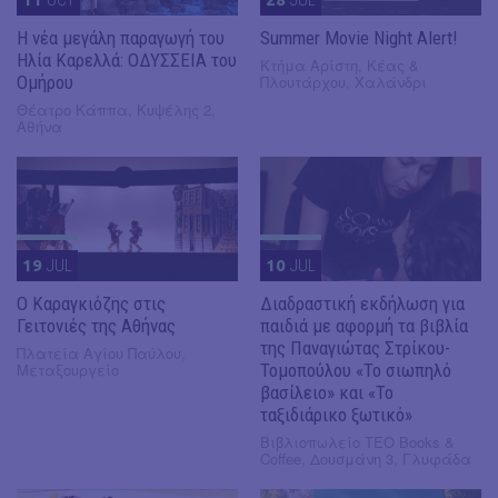
Η νέα μεγάλη παραγωγή του
Summer Movie Night Alert!
Ηλία Καρελλά: ΟΔΥΣΣΕΙΑ του
Κτήμα Αρίστη, Κέας &
Ομήρου
Πλουτάρχου, Χαλάνδρι
Θέατρο Κάππα, Κυψέλης 2,
Αθήνα
19
JUL
10
JUL
​Ο Καραγκιόζης στις
Διαδραστική εκδήλωση για
Γειτονιές της Αθήνας
παιδιά με αφορμή τα βιβλία
της Παναγιώτας Στρίκου-
Πλατεία Αγίου Παύλου,
Μεταξουργείο
Τομοπούλου «Το σιωπηλό
βασίλειο» και «Το
ταξιδιάρικο ξωτικό»
Βιβλιοπωλείο ΤΕΟ Books &
Coffee, Δουσμάνη 3, Γλυφάδα