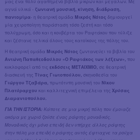
μας ένα πολύ αγαπημένο βιβλίο μικρών και μεγάλων. Με
αγνά υλικά -
ζωντανή μουσική, κίνηση, διάδραση,
παντομίμα
- η θεατρική ομάδα
Μικρός Νότος
δημιουργεί
μία χειροποίητη παράσταση τόσο ζεστή και τόσο
πολύχρωμη, όσο και η κουβέρτα του Ραφτάκου που τύλιξε
και ζέστανε τελικά όλους τους κατοίκους της πόλης του.
Η θεατρική ομάδα
Μικρός Νότος
ζωντανεύει το βιβλίο του
Αντώνη Παπαθεοδούλου «Ο Ραφτάκος των λέξεων»,
που
κυκλοφορεί από τις
εκδόσεις ΜΕΤΑΙΧΜΙΟ,
σε θεατρική
διασκευή της
Τίνας Γιωτοπούλου,
σκηνοθεσία του
Γιώργου Τζαβάρα,
πρωτότυπη μουσική του
Νίκου
Πλατύραρχου
και καλλιτεχνική επιμέλεια της
Χρύσας
Διαμαντοπούλου.
ΓΙΑ ΤΗΝ ΙΣΤΟΡΙΑ:
Κάποτε σε μια μικρή πόλη που έμοιαζε
ακόμα με χωριό ζούσε ένας ράφτης μοναδικός.
Μοναδικός όχι μόνο επειδή δεν υπήρχε άλλος ράφτης
στην πόλη μα επειδή ο ράφτης αυτός έφτιαχνε τα ρούχα