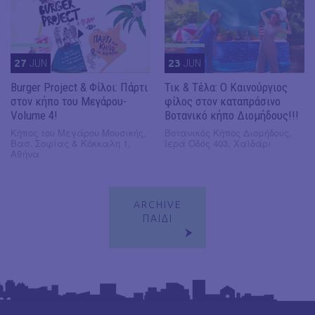
27
JUN
23
JUN
Burger Project & Φίλοι: Πάρτι
Τικ & Τέλα: Ο Καινούργιος
στον κήπο του Μεγάρου-
φίλος στον καταπράσινο
Volume 4!
Βοτανικό κήπο Διομήδους!!!
Κήπος του Μεγάρου Μουσικής,
Βοτανικός Κήπος Διομήδους,
Βασ. Σοφίας & Κόκκαλη 1,
Ιερά Οδός 403, Χαϊδάρι
Αθήνα
ARCHIVE
ΠΑΙΔΙ