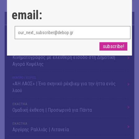
→
email:
TODAY'S EVENTS
ΜΟΥΣΙΚΗ
Το 6ο Kournos Music Festival στη Λήμνο
ΚΙΝ/ΦΟΣ
Κινηματογράφος με ελεύθερη είσοδο στη Δημοτική
Αγορά Κυψέλης
ΘΕΑΤΡΟ / ΧΟΡΟΣ
«ΑΗ ΛΑΟΣ» | Ένα σκηνικό ρέκβιεμ για την ήττα ενός
λαού
ΕΙΚΑΣΤΙΚΑ
Ομαδική έκθεση | Προσωρινά για Πάντα
ΕΙΚΑΣΤΙΚΑ
Αργύρης Ραλλιάς | Λιτανεία