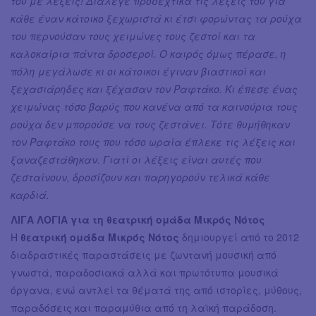
του με λέξεις! Διάλεγε προσεχτικά τις λέξεις του για
κάθε έναν κάτοικο ξεχωριστά κι έτσι φορώντας τα ρούχα
του περνούσαν τους χειμώνες τους ζεστοί και τα
καλοκαίρια πάντα δροσεροί. Ο καιρός όμως πέρασε, η
πόλη μεγάλωσε κι οι κάτοικοι έγιναν βιαστικοί και
ξεχασιάρηδες και ξέχασαν τον Ραφτάκο. Κι έπεσε ένας
χειμώνας τόσο βαρύς που κανένα από τα καινούρια τους
ρούχα δεν μπορούσε να τους ζεστάνει. Τότε θυμήθηκαν
τον Ραφτάκο τους που τόσο ωραία έπλεκε τις λέξεις και
ξαναζεστάθηκαν. Γιατί οι λέξεις είναι αυτές που
ζεσταίνουν, δροσίζουν και παρηγορούν τελικά κάθε
καρδιά.
ΛΙΓΑ ΛΟΓΙΑ για τη θεατρική ομάδα Μικρός Νότος
Η
θεατρική ομάδα Μικρός Νότος
δημιουργεί από το 2012
διαδραστικές παραστάσεις με ζωντανή μουσική από
γνωστά, παραδοσιακά αλλά και πρωτότυπα μουσικά
όργανα, ενώ αντλεί τα θέματά της από ιστορίες, μύθους,
παραδόσεις και παραμύθια από τη λαϊκή παράδοση.