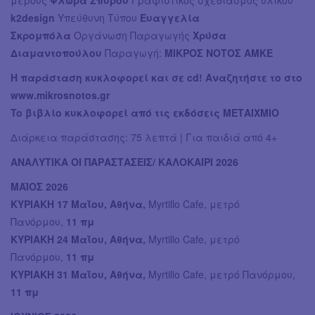
μέρους
Φλώρα Σπύρου
Γραφιστικός σχεδιασμός υλικού
k2design
Υπεύθυνη Τύπου
Ευαγγελία
Σκρομπόλα
Οργάνωση Παραγωγής
Χρύσα
Διαμαντοπούλου
Παραγωγή:
ΜΙΚΡΟΣ ΝΟΤΟΣ ΑΜΚΕ
Η παράσταση κυκλοφορεί και σε cd! Αναζητήστε το στο
www.mikrosnotos.gr
To βιβλίο κυκλοφορεί από τις εκδόσεις ΜΕΤΑΙΧΜΙΟ
Διάρκεια παράστασης: 75 λεπτά | Για παιδιά από 4+
ΑΝΑΛΥΤΙΚΑ ΟΙ ΠΑΡΑΣΤΑΣΕΙΣ/ ΚΑΛΟΚΑΙΡΙ 2026
ΜΑΪΟΣ 2026
ΚΥΡΙΑΚΗ 17 Μαΐου, Αθήνα,
Myrtillo Cafe, μετρό
Πανόρμου,
11 πμ
ΚΥΡΙΑΚΗ 24 Μαΐου, Αθήνα,
Myrtillo Cafe, μετρό
Πανόρμου,
11 πμ
ΚΥΡΙΑΚΗ 31 Μαΐου, Αθήνα,
Myrtillo Cafe, μετρό Πανόρμου,
11 πμ