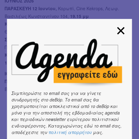
ΙΟΥΝΙΟΣ 2026
ΠΑΡΑΣΚΕΥΗ 12 Ιουνίου,
Κορωπί, Cine Kekrops, Λεωφ.
Βασιλέως Κωνσταντίνου 104,
19.15 μμ
ΚΥΡΙΑΚΗ 14 Ιουνίου,
Καλλιθέα, Σινέ Φλερύ, Σκίπη 5-7 και
Θησέως,
19.15 μμ
ΣΑΒΒΑΤΟ 27 Ιουνίου,
Χαλάνδρι, Cine Aλεξάνδρα, Ηρώων
Πολυτεχνείου 27,
19.15 μμ
ΚΥΡΙΑΚΗ 28 Ιουνίου,
Αθήνα, Myrtillo Cafe, μετρό Πανόρμου,
11 πμ
ΙΟΥΛΙΟΣ 2026
ΠΑΡΑΣΚΕΥΗ 3 Ιουλίου,
Βάρκιζα, Cine Βάρκιζα, Θάσου 22,
Βάρη,
19.15 μμ
Συμπληρώστε το email σας για να γίνετε
συνδρομητής στο deBόp. Το email σας θα
χρησιμοποιείται αποκλειστικά από το deBόp και
μόνο για την αποστολή της εβδομαδιαίας agenda
και περιοδικών newsletter ευρύτερου πολιτιστικού
ενδιαφέροντος. Καταχωρώντας εδώ το email σας,
αποδέχεστε την
πολιτική απορρήτου
μας.
Σόνια Βλάντη