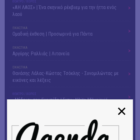
ΘΕΑΤΡΟ / ΧΟΡΟΣ
«ΑΗ ΛΑΟΣ» | Ένα σκηνικό ρέκβιεμ για την ήττα ενός
λαού
ΕΙΚΑΣΤΙΚΑ
Ομαδική έκθεση | Προσωρινά για Πάντα
ΕΙΚΑΣΤΙΚΑ
Αργύρης Ραλλιάς | Λιτανεία
ΕΙΚΑΣΤΙΚΑ
Θανάσης Λάλας-Κώστας Τσόκλης - Συνομιλώντας με
εικόνες και λέξεις
ΘΕΑΤΡΟ / ΧΟΡΟΣ
«Μήδεια» του Ευριπίδη | Σκην.: Nikita Milivojević
ΜΟΥΣΙΚΗ
9o Φεστιβάλ Στρογγύλη στη Σαντορίνη
ΘΕΑΤΡΟ / ΧΟΡΟΣ
«Ίων» του Ευρυπίδη