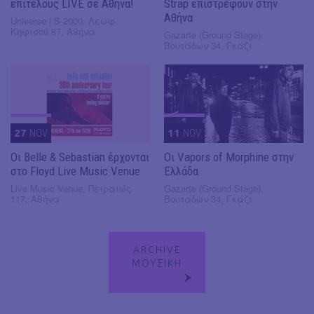
επιτέλους LIVE σε Αθήνα!
Strap επιστρέφουν στην
Αθήνα
Universe | S-2000, Λεωφ.
Κηφισού 87, Αθήνα
Gazarte (Ground Stage),
Βουτάδων 34, Γκάζι
27
NOV
11
NOV
Οι Belle & Sebastian έρχονται
Οι Vapors of Morphine στην
στο Floyd Live Music Venue
Ελλάδα
Live Music Venue, Πειραιώς
Gazarte (Ground Stage),
117, Αθήνα
Βουτάδων 34, Γκάζι
ARCHIVE
ΜΟΥΣΙΚΗ