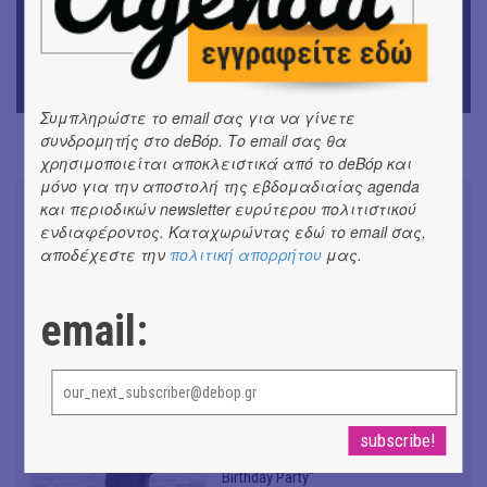
ΜΟΥΣΙΚΗ
Οι Λόγος Τιμής σε πανελλαδική περιοδεία για την
παρουσίαση του νέου album
Συμπληρώστε το email σας για να γίνετε
συνδρομητής στο deBόp. Το email σας θα
χρησιμοποιείται αποκλειστικά από το deBόp και
μόνο για την αποστολή της εβδομαδιαίας agenda
και περιοδικών newsletter ευρύτερου πολιτιστικού
ενδιαφέροντος. Καταχωρώντας εδώ το email σας,
αποδέχεστε την
πολιτική απορρήτου
μας.
Συνομιλώντας με τη Ρηνιώ
Κυριαζή, καλλιτεχνική διευθύντρια
email:
του ΔΗΠΕΘΕ Ιωαννίνων
#ΣΥΝΕΝΤΕΥΞΕΙΣ
Don't Let Me Be Misunderstood |
Alexandros Livitsanos, Willem
Dafoe, Czech Studio Orchestra |
Από το soundtrack της ταινίας "The
Birthday Party"