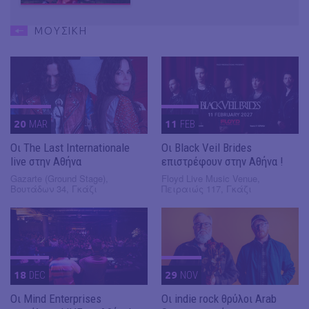
ΜΟΥΣΙΚΗ
20
MAR
11
FEB
Οι The Last Internationale
Οι Black Veil Brides
live στην Αθήνα
επιστρέφουν στην Αθήνα !
Gazarte (Ground Stage),
Floyd Live Music Venue,
Βουτάδων 34, Γκάζι
Πειραιώς 117, Γκάζι
18
DEC
29
NOV
Οι Mind Enterprises
Οι indie rock θρύλοι Arab