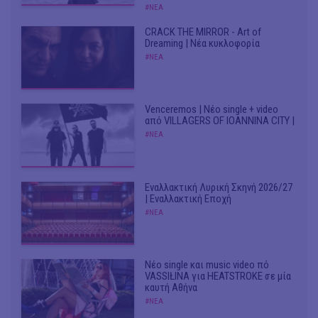
#ΝΕΑ
CRACK THE MIRROR - Art of
Dreaming | Νέα κυκλοφορία
#ΝΕΑ
Venceremos | Νέο single + video
από VILLAGERS OF IOANNINA CITY |
#ΝΕΑ
Εναλλακτική Λυρική Σκηνή 2026/27
| Εναλλακτική Εποχή
#ΝΕΑ
Νέο single και music video πό
VASSIŁINA για HEATSTROKE σε μία
καυτή Αθήνα
#ΝΕΑ