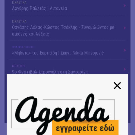
ΕΙΚΑΣΤΙΚΑ
Αργύρης Ραλλιάς | Λιτανεία
ΕΙΚΑΣΤΙΚΑ
Θανάσης Λάλας-Κώστας Τσόκλης - Συνομιλώντας με
εικόνες και λέξεις
ΘΕΑΤΡΟ / ΧΟΡΟΣ
«Μήδεια» του Ευριπίδη | Σκην.: Nikita Milivojević
ΜΟΥΣΙΚΗ
9o Φεστιβάλ Στρογγύλη στη Σαντορίνη
ΘΕΑΤΡΟ / ΧΟΡΟΣ
«Ίων» του Ευρυπίδη
ΜΟΥΣΙΚΗ
Οι Λόγος Τιμής σε πανελλαδική περιοδεία για την
παρουσίαση του νέου album