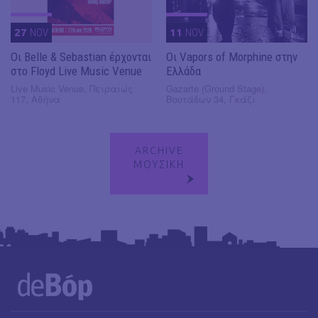
27
NOV
11
NOV
Οι Belle & Sebastian έρχονται
Οι Vapors of Morphine στην
στο Floyd Live Music Venue
Ελλάδα
Live Music Venue, Πειραιώς
Gazarte (Ground Stage),
117, Αθήνα
Βουτάδων 34, Γκάζι
ARCHIVE
ΜΟΥΣΙΚΗ