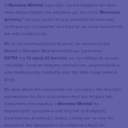
Ο
Monsieur Minimal
γιορτάζει την κυκλοφορία του νέου,
πολυ-συμμετοχικού του αλμπουμ με τον τίτλο "
Μουσικός
Δείπνος"
και μας καλεί σε μια μοναδική συναυλιακή
εμπειρια με την μουσική να επιμένει να είναι ουσιαστική
και απελευθερωτική.
Μετά την ανεπανάληπτη περσινή του συναυλία στο
Mirasol, o Monsieur Minimal επιστρέφει ξανά στην
ΠΑΤΡΑ
την
Τετάρτη 22 Ιουλίου,
με την υπόσχεση να μας
ταξιδέψει ξανά σε κόσμους νοσταλγίας, ρομαντισμού κι
απελευθερωτικής διάθεσης εκεί που όπου η pop αποκτά
ψυχή.
Με οκτώ album στο ενεργητικό του, μελωδίες που θυμίζουν
καλοκαίρια που δεν τελειώνουν ποτέ και στίχους που
ακουμπούν στην καρδιά, ο
Monsieur Minimal
θα
παρουσιάσει τραγούδια από όλη του τη διαδρομή,
αγαπημένες διασκευές, καθώς επίσης και τα νέα του
κομμάτια που προμηνύουν την επόμενη εποχή του.