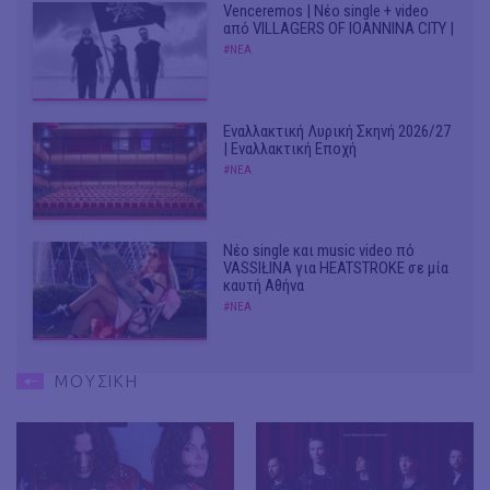
Venceremos | Νέο single + video
από VILLAGERS OF IOANNINA CITY |
#ΝΕΑ
Εναλλακτική Λυρική Σκηνή 2026/27
| Εναλλακτική Εποχή
#ΝΕΑ
Νέο single και music video πό
VASSIŁINA για HEATSTROKE σε μία
καυτή Αθήνα
#ΝΕΑ
ΜΟΥΣΙΚΗ