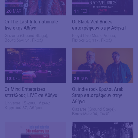
20
MAR
11
FEB
Οι The Last Internationale
Οι Black Veil Brides
live στην Αθήνα
επιστρέφουν στην Αθήνα !
Gazarte (Ground Stage),
Floyd Live Music Venue,
Βουτάδων 34, Γκάζι
Πειραιώς 117, Γκάζι
18
DEC
29
NOV
Οι Mind Enterprises
Οι indie rock θρύλοι Arab
επιτέλους LIVE σε Αθήνα!
Strap επιστρέφουν στην
Αθήνα
Universe | S-2000, Λεωφ.
Κηφισού 87, Αθήνα
Gazarte (Ground Stage),
Βουτάδων 34, Γκάζι