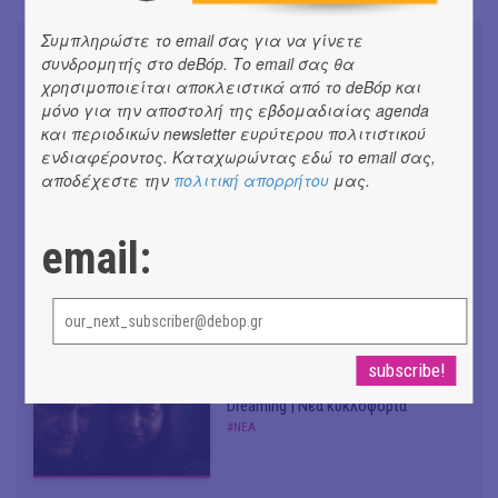
Συμπληρώστε το email σας για να γίνετε
συνδρομητής στο deBόp. Το email σας θα
χρησιμοποιείται αποκλειστικά από το deBόp και
μόνο για την αποστολή της εβδομαδιαίας agenda
και περιοδικών newsletter ευρύτερου πολιτιστικού
Συνομιλώντας με τη Ρηνιώ
Κυριαζή, καλλιτεχνική διευθύντρια
ενδιαφέροντος. Καταχωρώντας εδώ το email σας,
του ΔΗΠΕΘΕ Ιωαννίνων
αποδέχεστε την
πολιτική απορρήτου
μας.
#ΣΥΝΕΝΤΕΥΞΕΙΣ
email:
Don't Let Me Be Misunderstood |
Alexandros Livitsanos, Willem
Dafoe, Czech Studio Orchestra |
Από το soundtrack της ταινίας "The
Birthday Party"
#ΝΕΑ
CRACK THE MIRROR - Art of
Dreaming | Νέα κυκλοφορία
#ΝΕΑ