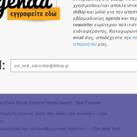
R GOLDEN HORSE FILM FESTIVAL
χρησιμοποιείται αποκλειστικ
R SAN SEBASTIAN INTERNATIONAL FILM FESTIVAL
deBόp και μόνο για την αποσ
εβδομαδιαίας agenda και πε
INA
newsletter ευρύτερου πολιτιστ
ΦΙΑ, ΚΡΥΜΜΕΝΟ ΜΕΓΑΛΕΙΟ, ΑΤΕΛΕΙΩΤΟ ΘΑΥΜΑ
ενδιαφέροντος. Καταχωρώντ
email σας, αποδέχεστε την
πο
τικά καλοδουλεμένο φυσιολατρικό ντοκιμαντέρ του
LU
απορρήτου
μας.
Golden Silk Road Award - Best Documentary
l:
Golden Crane Award China-Japan Film Exchange Contribution
 Golden Rooster - Best Documentary
 Shanghai I.F.F. China Movie Channel Media Award - Best
 China Movie Channel Media Award - Best Feature
άφηση άγριας ζωής που κόβει την ανάσα.» – Los
es
υπωσιακό και συναισθηματικά προσιτό.» – The New York