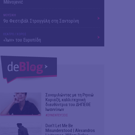
Milivojević
ΜΟΥΣΙΚΗ
9o Φεστιβάλ Στρογγύλη στη Σαντορίνη
ΘΕΑΤΡΟ / ΧΟΡΟΣ
«Ίων» του Ευρυπίδη
Συνομιλώντας με τη Ρηνιώ
Κυριαζή, καλλιτεχνική
διευθύντρια του ΔΗΠΕΘΕ
Ιωαννίνων
#ΣΥΝΕΝΤΕΥΞΕΙΣ
Don't Let Me Be
Misunderstood | Alexandros