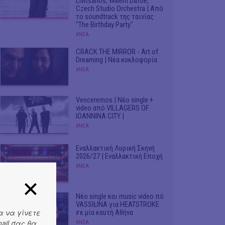
Livitsanos, Willem Dafoe,
Czech Studio Orchestra | Από
το soundtrack της ταινίας
"The Birthday Party"
#ΝΕΑ
CRACK THE MIRROR - Art of
Dreaming | Νέα κυκλοφορία
#ΝΕΑ
Venceremos | Νέο single +
video από VILLAGERS OF
IOANNINA CITY |
#ΝΕΑ
Εναλλακτική Λυρική Σκηνή
2026/27 | Εναλλακτική Εποχή
#ΝΕΑ
Νέο single και music video πό
VASSIŁINA για HEATSTROKE
α να γίνετε
σε μία καυτή Αθήνα
ail σας θα
#ΝΕΑ