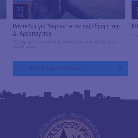
25
JUL
J
Ραντεβού για "θερινό" στον πεζόδρομο της
KI
Δ. Αρεοπαγίτου
T.A
Πεζόδρομος Διονυσίου Αρεοπαγίτου (στη συμβολή με
Παρθενώνος)
ARCHIVE ΚΙΝΗΜΑΤΟΓΡΑΦΟΣ