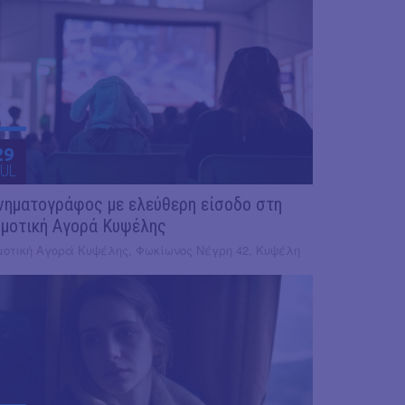
29
UL
νηματογράφος με ελεύθερη είσοδο στη
μοτική Αγορά Κυψέλης
μοτική Αγορά Κυψέλης, Φωκίωνος Νέγρη 42, Κυψέλη