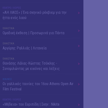
ΘΕΑΤΡΟ / ΧΟΡΟΣ
«ΑΗ ΛΑΟΣ» | Ένα σκηνικό ρέκβιεμ για την
ήττα ενός λαού
ΕΙΚΑΣΤΙΚΑ
Ομαδική έκθεση | Προσωρινά για Πάντα
ΕΙΚΑΣΤΙΚΑ
Αργύρης Ραλλιάς | Λιτανεία
ΕΙΚΑΣΤΙΚΑ
Θανάσης Λάλας-Κώστας Τσόκλης -
Συνομιλώντας με εικόνες και λέξεις
ΚΙΝ/ΦΟΣ
Οι γαλλικές ταινίες του 16ου Athens Open Air
Film Festival
ΘΕΑΤΡΟ / ΧΟΡΟΣ
«Μήδεια» του Ευριπίδη | Σκην.: Nikita