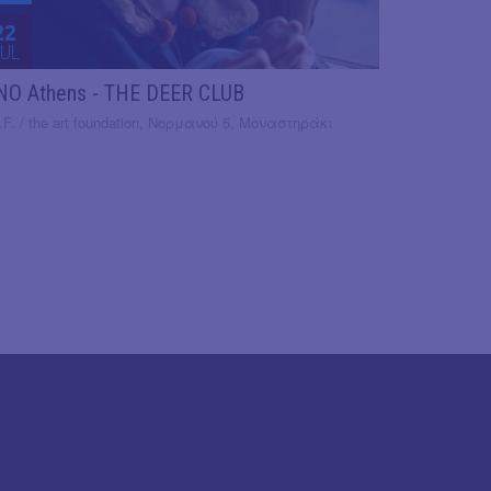
22
UL
NO Athens - THE DEER CLUB
.F. / the art foundation, Νορμανού 5, Μοναστηράκι