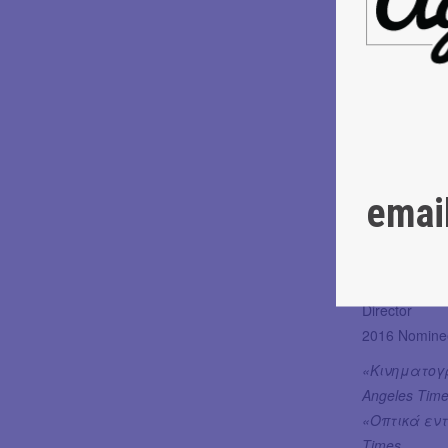
2009 WINNE
2009 WINNE
BORN IN CH
ΕΠΙΚΗ ΟΜΟΡ
Ένα εξαιρε
CHUAN
2016 Winner 
emai
2017 Winner 
Award
2017 Nominee
2016 Nominee
Director
2016 Nominee
«Κινηματογρ
Angeles Tim
«Οπτικά εντ
Times