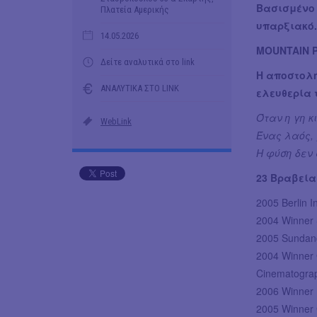
Bασισμένο 
Πλατεία Αμερικής
υπαρξιακό.
14.05.2026
MOUNTAIN 
Δείτε αναλυτικά στο link
Η αποστολή
ΑΝΑΛΥΤΙΚΑ ΣΤΟ LINK
ελευθερία 
Όταν η γη κ
WebLink
Ένας λαός,
Η φύση δεν 
23 Βραβεία
2005 Berlin I
2004 Winner 
2005 Sundanc
2004 Winner 
Cinematogra
2006 Winner 
2005 Winner 