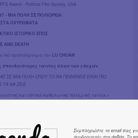
FS Award - Political Film Society, USA
37 - ΜΙΑ ΠΟΛΗ ΣΕ ΠΟΛΙΟΡΚΙΑ
 ΣΤΑ ΟΧΥΡΩΜΑΤΑ
ΚΤΙΚΟ ΙΣΤΟΡΙΚΟ ΕΠΟΣ
FE AND DEATH
τικό σριστούργημα του
LU CHUAN
ς σπουδαιότερες ταινίες όλων των εποχών
ΑΣ ΣΕ ΜΙΑ ΠΟΛΗ ΟΠΟΥ ΤΟ ΝΑ ΠΕΘΑΙΝΕΙΣ ΕΙΝΑΙ ΠΙΟ
 ΤΑ ΝΑ ΖΕΙΣ
νιστική και οπτικά καθηλωτική πολεμική ταινία.»
an
ξο και βαθιά ανησυχητικό ιστορικό έπος.» - Variety
R ASIA PACIFIC SCREEN AWARDS
Συμπληρώστε το email σας γι
R ASIAN FILM AWARDS
συνδρομητής στο deBόp. Το em