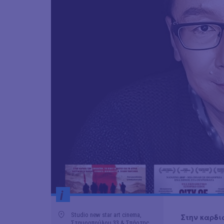
i
Studio new star art cinema,
Στην καρδι
Σταυροπούλου 33 & Σπάρτης,