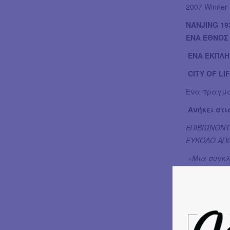
2007 Winner P
NANJING 19
ΕΝΑ ΕΘΝΟΣ
ΕΝΑ ΕΚΠΛΗ
CITY OF LI
Ένα πραγμα
Ανήκει στι
ΕΠΙΒΙΩΝΟΝΤ
ΕΥΚΟΛΟ ΑΠΟ
«Μια συγκλο
- The Guardi
«Ένα φιλόδο
2009 WINNE
2010 WINNE