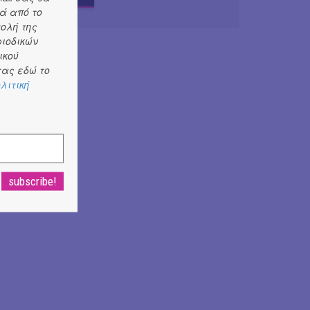
ά από το
τολή της
ριοδικών
ικού
ας εδώ το
λιτική