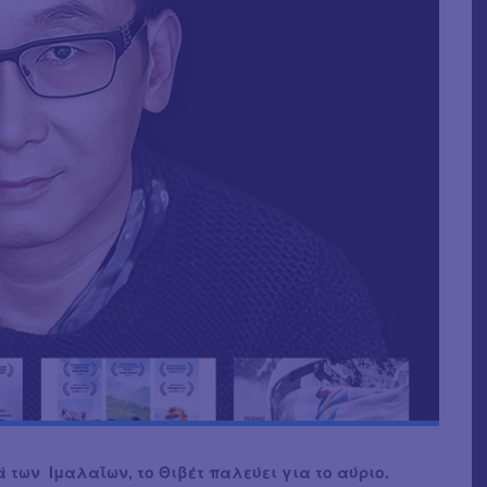
ά των Ιμαλαΐων, το Θιβέτ παλεύει για το αύριο.