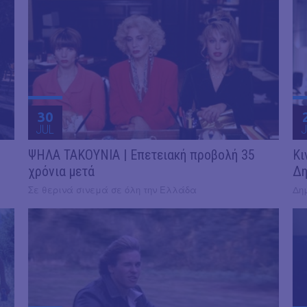
30
JUL
J
ΨΗΛΑ ΤΑΚΟΥΝΙΑ | Επετειακή προβολή 35
Κι
χρόνια μετά
Δη
Σε θερινά σινεμά σε όλη την Ελλάδα
Δη