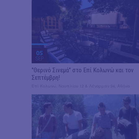
05
SEP
"Θερινό Σινεμά" στο Επί Κολωνώ και τον
Σεπτέμβρη!
Επί Κολωνώ, Ναυπλίου 12 & Λένορμαν 94, Αθήνα