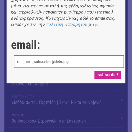
μόνο για την αποστολή της εβδομαδιαίας agenda
ΘΕΑΤΡΟ / ΧΟΡΟΣ
και περιοδικών newsletter ευρύτερου πολιτιστικού
«ΑΗ ΛΑΟΣ» | Ένα σκηνικό ρέκβιεμ για την ήττα ενός
ενδιαφέροντος. Καταχωρώντας εδώ το email σας,
λαού
αποδέχεστε την
πολιτική απορρήτου
μας.
ΕΙΚΑΣΤΙΚΑ
Ομαδική έκθεση | Προσωρινά για Πάντα
email:
ΕΙΚΑΣΤΙΚΑ
Αργύρης Ραλλιάς | Λιτανεία
ΕΙΚΑΣΤΙΚΑ
Θανάσης Λάλας-Κώστας Τσόκλης - Συνομιλώντας με
εικόνες και λέξεις
ΘΕΑΤΡΟ / ΧΟΡΟΣ
«Μήδεια» του Ευριπίδη | Σκην.: Nikita Milivojević
ΜΟΥΣΙΚΗ
9o Φεστιβάλ Στρογγύλη στη Σαντορίνη