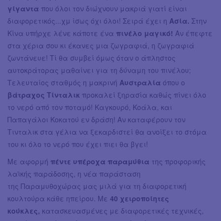
γίγαντα
που όλοι τον διώχνουν μακριά γιατί είναι
διαφορετικός...χμ ίσως όχι όλοι! Σειρά έχει η
Ασία.
Στην
Κίνα υπήρχε λένε κάποτε ένα
πινέλο μαγικό!
Αν έπεφτε
στα χέρια σου κι έκανες μια ζωγραφιά, η ζωγραφιά
ζωντάνευε! Τί θα συμβεί όμως όταν ο άπληστος
αυτοκράτορας μαθαίνει για τη δύναμη του πινέλου;
Τελευταίος σταθμός η μακρινή
Αυστραλία
όπου ο
βάτραχος Τίνταλικ
προκαλεί ξηρασία καθώς πίνει όλο
το νερό από τον ποταμό! Καγκουρό, Κοάλα, και
Παπαγάλοι Κοκατού εν δράση! Αν καταφέρουν τον
Τινταλικ στα γέλια να ξεκαρδιστεί θα ανοίξει το στόμα
του κι όλο το νερό που έχει πιει θα βγει!
Με αφορμή
πέντε υπέροχα παραμύθια
της προφορικής
λαϊκής παράδοσης, η νέα παράσταση
της Παραμυθοχώρας μας μιλά για τη διαφορετική
κουλτούρα κάθε ηπείρου. Με
40 χειροποίητες
κούκλες,
κατασκευασμένες με διαφορετικές τεχνικές,