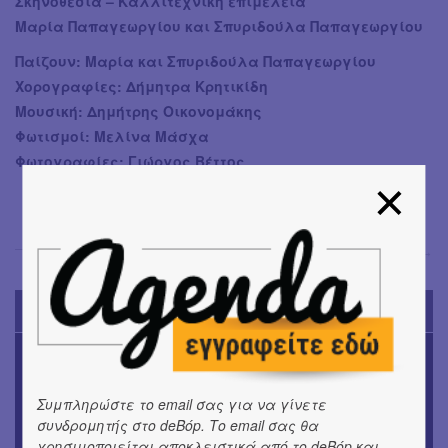
Σκηνοθεσία – Καλλιτεχνική επιμέλεια
Μαρία Παπαγεωργίου και Σπυριδούλα Παπαγεωργίου
Παίζουν: Μαρία και Σπυριδούλα Παπαγεωργίου
Χορογραφίες: Δήμητρα Κρητικίδη
Μουσική: Δημήτρης Οικονομάκης
Φωτισμοί: Μελίνα Μάσχα
Φωτογραφίες: Γιώργος Βέττος
Σόνια Βλάντη
→
TODAY'S EVENTS
ΜΟΥΣΙΚΗ
16o Samos Young Artists Festival
Συμπληρώστε το email σας για να γίνετε
OUTDΟORS
συνδρομητής στο deBόp. Το email σας θα
ANILIO PARK FESTIVAL 2026
χρησιμοποιείται αποκλειστικά από το deBόp και