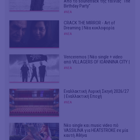
Από το soundtrack της ταινίας "The
Birthday Party"
#ΝΕΑ
CRACK THE MIRROR - Art of
Dreaming | Νέα κυκλοφορία
#ΝΕΑ
Venceremos | Νέο single + video
από VILLAGERS OF IOANNINA CITY |
#ΝΕΑ
Εναλλακτική Λυρική Σκηνή 2026/27
| Εναλλακτική Εποχή
#ΝΕΑ
Νέο single και music video πό
VASSIŁINA για HEATSTROKE σε μία
καυτή Αθήνα