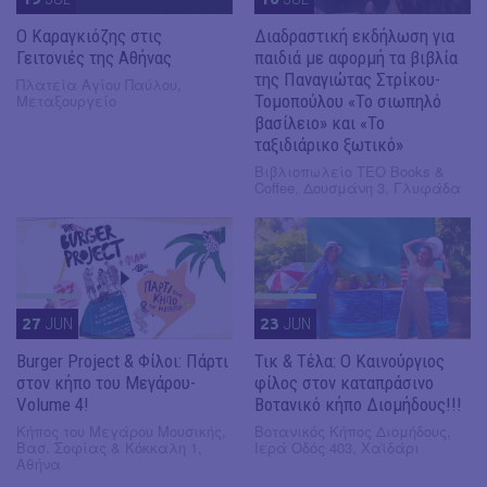
​Ο Καραγκιόζης στις
Διαδραστική εκδήλωση για
Γειτονιές της Αθήνας
παιδιά με αφορμή τα βιβλία
της Παναγιώτας Στρίκου-
Πλατεία Αγίου Παύλου,
Μεταξουργείο
Τομοπούλου «Το σιωπηλό
βασίλειο» και «Το
ταξιδιάρικο ξωτικό»
Βιβλιοπωλείο ΤΕΟ Books &
Coffee, Δουσμάνη 3, Γλυφάδα
27
JUN
23
JUN
Burger Project & Φίλοι: Πάρτι
Τικ & Τέλα: Ο Καινούργιος
στον κήπο του Μεγάρου-
φίλος στον καταπράσινο
Volume 4!
Βοτανικό κήπο Διομήδους!!!
Κήπος του Μεγάρου Μουσικής,
Βοτανικός Κήπος Διομήδους,
Βασ. Σοφίας & Κόκκαλη 1,
Ιερά Οδός 403, Χαϊδάρι
Αθήνα