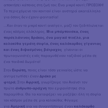
αποκτήσει κάποιος στη ζωή του; Ένα μικρό κουτί; ΠΡΟΣΟΧΗ!
Το περιεχόμενο του κουτιού είναι αυστηρά ακατάλληλο
για όσους δεν έχουν φαντασία!
…Και όταν το μικρό κουτί ανοίγειι, μαζί του ξεδιπλώνεται
ένας κόσμος ολόκληρος.
Μια μπάμπουσκα, ένας
πορσελάνινος δράκος, ένα μαγικό πινέλο, μια
κολοκύθα γεμάτη σοφία, ένας καλόκαρδος γίγαντας
και ένας διψασμένος βάτραχος
γίνονται οι
πρωταγωνιστές ενός παραμυθένιου ταξιδιού μέσα σε
ένα παιδικό δωμάτιο!
Στην
Ευρώπη,
ποιος είναι τόσο γενναίος ώστε να
αντιμετωπίσει έναν
Δράκο με
φτερά;
Στην
Αφρική,
γνωρίζουμε τον Ανάνσι τον
πρώτο
άνθρωπο-αράχνη
που εμφανίστηκε στα
παραμύθια. Θα τα καταφέρει να μαζέψει όλη τη σοφία
του κόσμου μέσα σε μια κολοκύθα; Φύγαμε
για
Αμερική
για να συναντήσουμε έναν
καλόκαρδο