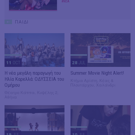
#ΝΕΑ
ΠΑΙΔΙ
11
OCT
28
JUL
Η νέα μεγάλη παραγωγή του
Summer Movie Night Alert!
Ηλία Καρελλά: ΟΔΥΣΣΕΙΑ του
Κτήμα Αρίστη, Κέας &
Ομήρου
Πλουτάρχου, Χαλάνδρι
Θέατρο Κάππα, Κυψέλης 2,
Αθήνα
19
JUL
10
JUL