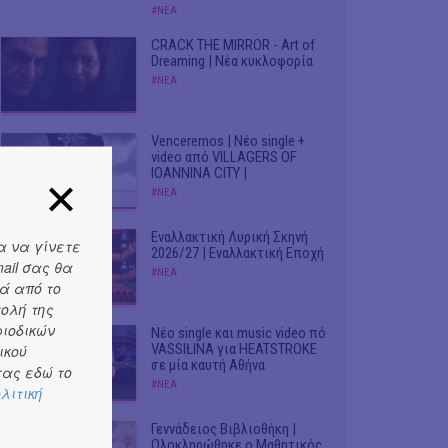
#ΝΕΑ
CRACK THE MIRROR - Art of
Dreaming | Νέα κυκλοφορία
#ΝΕΑ
Venceremos | Νέο single +
video από VILLAGERS OF
IOANNINA CITY |
#ΝΕΑ
Εναλλακτική Λυρική Σκηνή
α να γίνετε
2026/27 | Εναλλακτική Εποχή
ail σας θα
#ΝΕΑ
ά από το
τολή της
ριοδικών
Νέο single και music video πό
VASSIŁINA για HEATSTROKE
ικού
σε μία καυτή Αθήνα
ας εδώ το
#ΝΕΑ
λιτική
Γεννάδειος Βιβλιοθήκη |
Ολοκληρώθηκε ο Μαθητικός