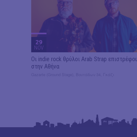
29
NOV
Οι indie rock θρύλοι Arab Strap επιστρέφο
στην Αθήνα
Gazarte (Ground Stage), Βουτάδων 34, Γκάζι