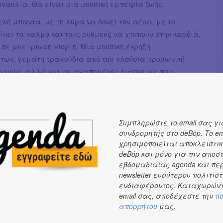
ναυλία. Θα είναι μια μουσική εμπειρία ζωής.
λή μπάντα, με τη λύρα να δονεί τον αέρα, με το
ίνει το παλμό και τους ρυθμούς να χτυπούν στην καρδιά,
σε μια τρίωρη γιορτή. Μια μουσική έκρηξη
των, γεμάτη τραγούδια από την πλούσια προσωπική
γραφία, αλλά και με αγαπημένες διασκευές που
 την κρητική μουσική όπως μόνο αυτοί ξέρουν.
α του χθες με το σήμερα, του παλιού με το καινούριο,
ης με την προσωπική ματιά των δημιουργών. Οι
Συμπληρώστε το email σας γι
ς πατούν με σεβασμό στην κληρονομιά τους, αλλά δεν
συνδρομητής στο deBόp. Το em
να την πάνε ένα βήμα παραπέρα. Να της δώσουν φωνή
χρησιμοποιείται αποκλειστικ
ημερινή – λυρική, εκφραστική, βαθιά ανθρώπινη.
deBόp και μόνο για την αποσ
εβδομαδιαίας agenda και πε
ισή τους είναι μια μικρή επανάσταση. Πάντα με πάθος,
newsletter ευρύτερου πολιτιστ
 αυθεντικότητα. Πάντα με τη δύναμη να ενώσουν το
ενδιαφέροντος. Καταχωρώντ
αν κοινό παλμό, σε ένα χτύπο καρδιάς που χορεύει. Με
email σας, αποδέχεστε την
πο
α τραγουδά μαζί τους δυνατά, με αμέτρητα sold out και
απορρήτου
μας.
 γίνονται αναμνήσεις, είναι ξεκάθαρο πως αυτό που θα