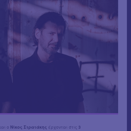
και ο
Νίκος Στρατάκης
έρχονται στις
3