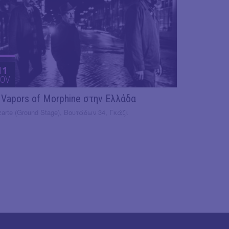
11
OV
 Vapors of Morphine στην Ελλάδα
arte (Ground Stage), Βουτάδων 34, Γκάζι