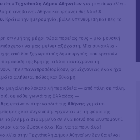
ου
στην
Τεχνόπολη Δήμου Αθηναίων
για μια συναυλία -
 Κρήτη ανεβαίνει Αθήνα-και φέρνει θύελλα!
3
υ.
Κράτα την ημερομηνία, βάλε υπενθύμιση και πες το
η στιγμή της μέχρι τώρα πορείας τους – μια μουσική
υπόσχεται να μας μείνει αξέχαστη. Μία συναυλία -
χής από δύο ξεχωριστούς δημιουργούς, που κρατούν
ν παράδοση της Κρήτης, αλλά ταυτόχρονα τη
ουν, την επαναπροσδιορίζουν, φτιάχνοντας έναν ήχο
γεμάτο αλήθεια, πάθος και δύναμη.
ια μεγάλη καλοκαιρινή περιοδεία — από πόλη σε πόλη,
ωριό, σε κάθε γωνιά της Ελλάδας —
ηδες
φτάνουν στην καρδιά της
Αθήνας
γεμάτοι
μπειρίες και συγκίνηση. Έρχονται με τη φόρα της
με το βλέμμα στραμμένο σε ένα κοινό που ανυπομονεί.
τοιμοι να τα δώσουν όλα. Και να τα πουν όλα!
υναυλία στην Τεχνόπολη Δήμου Αθηναίων δεν θα είναι