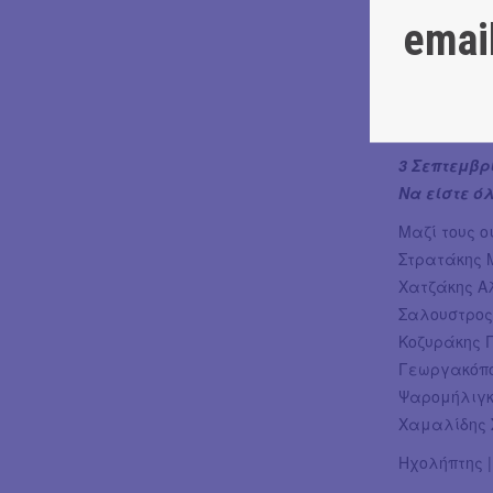
ζήσουμε στη
emai
Θα είναι μο
μουσικό αν
ένταση και 
βιώνεται.
3 Σεπτεμβρ
Να είστε όλ
Μαζί τους οι
Στρατάκης 
Χατζάκης Α
Σαλουστρος
Κοζυράκης Γ
Γεωργακόπο
Ψαρομήλιγκο
Χαμαλίδης 
Ηχολήπτης 