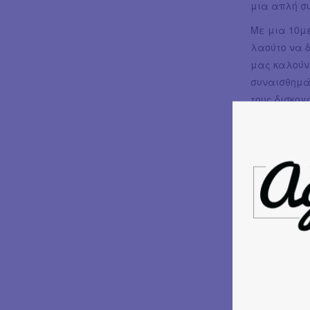
μια απλή συ
Με μια 10με
λαούτο να δ
μας καλούν 
συναισθημά
τους δισκο
απογειώνουν
Ένα πάντρεμ
της παράδοσ
Στρατάκηδε
διστάζουν 
και μορφή σ
Κάθε εμφάν
αλήθεια και
κοινό σε έν
τον κόσμο ν
στιγμές που