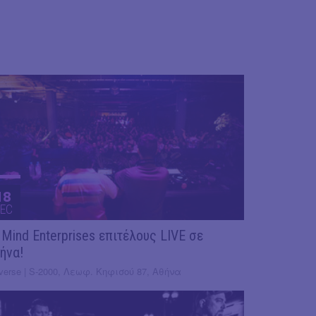
18
EC
 Mind Enterprises επιτέλους LIVE σε
ήνα!
verse | S-2000, Λεωφ. Κηφισού 87, Αθήνα