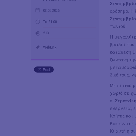
Σεπτεμβρί
ορόσημο. Η
03.09.2025
Σεπτεμβρίο
Τε: 21.00
παντού!
€13
Η μεγαλύτερ
βραδιά που 
WebLink
κατάθεση ψυ
ζωντανή τη
μεταμορφών
δικό τους, 
Μετά από μ
χωριό σε χ
οι
Στρατάκ
ενέργεια, ε
Κρήτης και 
Και είναι έ
Κι αυτή η σ