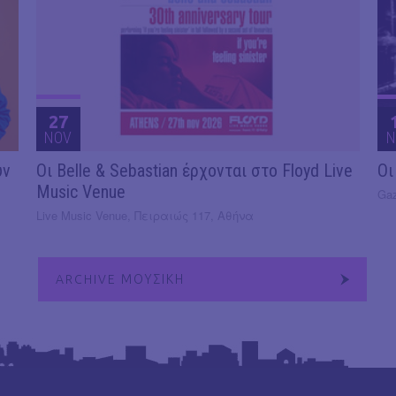
27
NOV
N
υν
Οι Belle & Sebastian έρχονται στο Floyd Live
Οι
Music Venue
Gaz
Live Music Venue, Πειραιώς 117, Αθήνα
ARCHIVE ΜΟΥΣΙΚΗ