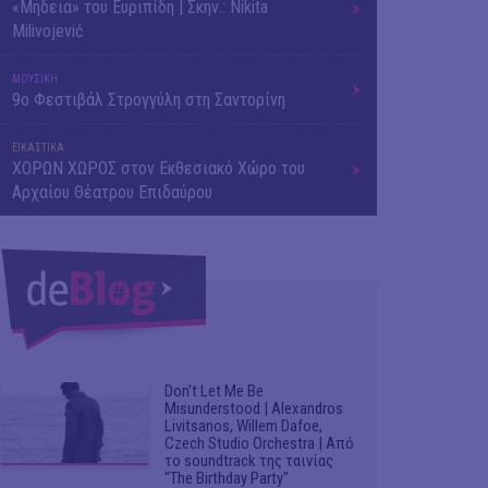
«Μήδεια» του Ευριπίδη | Σκην.: Nikita
Milivojević
ΜΟΥΣΙΚΗ
9o Φεστιβάλ Στρογγύλη στη Σαντορίνη
ΕΙΚΑΣΤΙΚΑ
ΧΟΡΩΝ ΧΩΡΟΣ στον Εκθεσιακό Χώρο του
Αρχαίου Θέατρου Επιδαύρου
Don't Let Me Be
Misunderstood | Alexandros
Livitsanos, Willem Dafoe,
Czech Studio Orchestra | Από
το soundtrack της ταινίας
"The Birthday Party"