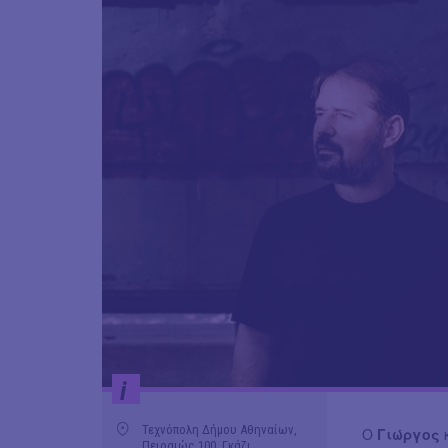
i
Τεχνόπολη Δήμου Αθηναίων,
Ο
Γιώργος
Πειραιώς 100, Γκάζι