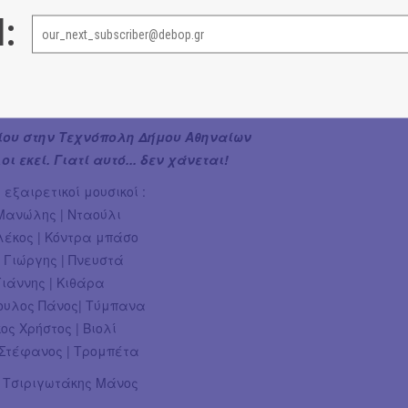
ν Τεχνόπολη τον Σεπτέμβριο δεν θα έχει προηγούμενο.
l:
ναδικό. Και θα το ζήσουμε μαζί. Ετοιμαστείτε για ένα
τάμωμα, μια βραδιά που θα μας γεμίσει ρυθμό, χαρά,
έκσταση. Μια εμπειρία που δεν περιγράφεται – μόνο
ίου στην Τεχνόπολη Δήμου Αθηναίων
οι εκεί. Γιατί αυτό... δεν χάνεται!
 εξαιρετικοί μουσικοί :
Μανώλης | Νταούλι
λέκος | Κόντρα μπάσο
 Γιώργης | Πνευστά
ιάννης | Κιθάρα
υλος Πάνος| Τύμπανα
ς Χρήστος | Βιολί
Στέφανος | Τρομπέτα
| Τσιριγωτάκης Μάνος