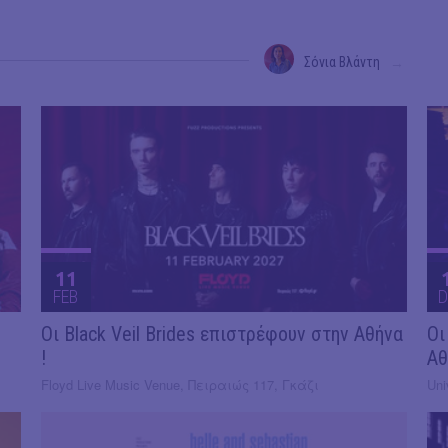
Σόνια Βλάντη
→
11
FEB
D
Οι Black Veil Brides επιστρέφουν στην Αθήνα
Οι
!
Αθ
Floyd Live Music Venue, Πειραιώς 117, Γκάζι
Uni