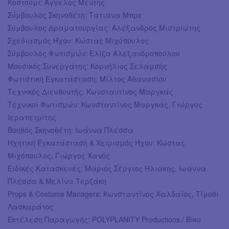
Κοστούμι: Άγγελος Μέντης
Σύμβουλος Σκηνοθέτη: Τατιάνα Μπρε
Σύμβουλος Δραματουργίας: Αλέξανδρος Μιστριώτης
Σχεδιασμός Ήχου: Κώστας Μιχόπουλος
Σύμβουλος Φωτισμών: Ελίζα Αλεξανδροπούλου
Μουσικός Συνεργάτης: Κορνήλιος Σελαμσής
Φωτιστική Εγκατάσταση: Μίλτος Αθανασίου
Τεχνικός Διευθυντής: Κωνσταντίνος Μαργκάς
Τεχνικοί Φωτισμών: Κωνσταντίνος Μαργκάς, Γιώργος
Ιεραπετρίτης
Βοηθός Σκηνοθέτη: Ιωάννα Πλέσσα
Ηχητική Εγκατάσταση & Χειρισμός Ήχου: Κώστας
Μιχόπουλος, Γιώργος Χανός
Ειδικές Κατασκευές: Μάριος Σέργιος Ηλιάκης, Ιωάννα
Πλέσσα & Μελίνα Τερζάκη
Props & Costume Managers: Κωνσταντίνος Χαλδαίος, Τίμοθι
Λασκαράτος
Εκτέλεση Παραγωγής: POLYPLANITY Productions / Βίκυ