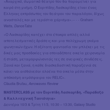
«Αναρχικό, σωματικό θέατρο που θα παραμείνει για
καιρό στη μνήμη. Ο Ευριπίδης Λασκαρίδης είναι ένας
Έλληνας εκπρόσωπος του θεάτρου του παραλόγου, δίχως
αναστολές και με τεράστιο χάρισμα».-- - - Graham
Watts,
DanceTabs
«Ο Λασκαρίδης κατέχει στο έπακρο απλές αλλά
αποτελεσματικές δράσεις και μια πολύχρωμη γκάμα
φωνητικών ήχων. Η οξύτατη φαντασία του μπλέκει με τις
δικές μας προσδοκίες για οποιαδήποτε οικεία χειρονομία
ή στάση, μεταμορφώνοντάς τες σε ονειρικές συνδέσεις.
Ξανά και ξανά, η κάθε διασκεδαστική παραξενιά σε
κάνει να αισθάνεσαι ολοένα πιο οικεία μέσα στην
απόκοσμη ατμόσφαιρα του RELIC».
Clàudia Brufau,
Aerowaves Review
MASTERCLASS με τον Ευριπίδη Λασκαρίδη, «Παράδοξο
& Καλλιτεχνική Ταυτότητα»
Δευτέρα 10/3 & Τρίτη 11/3, 10:30 – 13:30, Galaxy Studio