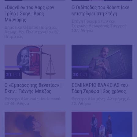
«Dogville» του Λαρς φον
O Οιδίποδας του Robert Icke
Τρίερ | Σκην.: Άρης
επιστρέφει στη Στέγη
Μπινιάρης
Στέγη Γραμμάτων και
Τεχνών, Λεωφόρος Συγγρού
Δημοτικό Θέατρο Πειραιά,
107, Αθήνα
Λεωφ. Ηρ. Πολυτεχνείου 32,
Πειραιάς
21
OCT
20
OCT
Ο «Έμπορος της Βενετίας» |
ΣΕΜΙΝΑΡΙΟ ΒΛΑΚΕΙΑΣ του
Σκην.: Γιάννης Μπέζος
Σάκη Σερέφα | 2ος χρόνος
Θέατρο Αλκυονίς, Ιουλιανού
Θέατρο Αλκμήνη, Αλκμήνης 8-
42-46, Αθήνα
12, Αθήνα