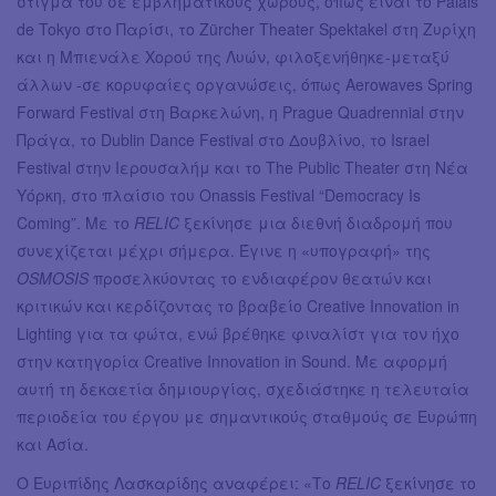
στίγμα του σε εμβληματικούς χώρους, όπως είναι το Palais
de Tokyo στο Παρίσι, το Zürcher Theater Spektakel στη Ζυρίχη
και η Μπιενάλε Χορού της Λυών, φιλοξενήθηκε-μεταξύ
άλλων -σε κορυφαίες οργανώσεις, όπως Aerowaves Spring
Forward Festival στη Βαρκελώνη, η Prague Quadrennial στην
Πράγα, το Dublin Dance Festival στο Δουβλίνο, το Israel
Festival στην Ιερουσαλήμ και το The Public Theater στη Νέα
Υόρκη, στο πλαίσιο του Onassis Festival “Democracy Is
Coming”. Με το
RELIC
ξεκίνησε μια διεθνή διαδρομή που
συνεχίζεται μέχρι σήμερα. Έγινε η «υπογραφή» της
OSMOSIS
προσελκύοντας το ενδιαφέρον θεατών και
κριτικών και κερδίζοντας το βραβείο Creative Innovation in
Lighting για τα φώτα, ενώ βρέθηκε φιναλίστ για τον ήχο
στην κατηγορία Creative Innovation in Sound. Με αφορμή
αυτή τη δεκαετία δημιουργίας, σχεδιάστηκε η τελευταία
περιοδεία του έργου με σημαντικούς σταθμούς σε Ευρώπη
και Ασία.
Ο Ευριπίδης Λασκαρίδης αναφέρει: «Το
RELIC
ξεκίνησε το