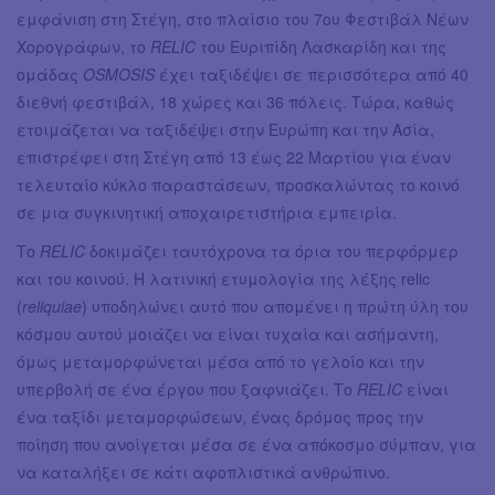
εμφάνιση στη Στέγη, στο πλαίσιο του 7ου Φεστιβάλ Νέων
Χορογράφων, το
RELIC
του Ευριπίδη Λασκαρίδη και της
ομάδας
OSMOSIS
έχει ταξιδέψει σε περισσότερα από 40
διεθνή φεστιβάλ, 18 χώρες και 36 πόλεις. Τώρα, καθώς
ετοιμάζεται να ταξιδέψει στην Ευρώπη και την Ασία,
επιστρέφει στη Στέγη από 13 έως 22 Μαρτίου για έναν
τελευταίο κύκλο παραστάσεων, προσκαλώντας το κοινό
σε μια συγκινητική αποχαιρετιστήρια εμπειρία.
Το
RELIC
δοκιμάζει ταυτόχρονα τα όρια του περφόρμερ
και του κοινού. Η λατινική ετυμολογία της λέξης relic
(
reliquiae
) υποδηλώνει αυτό που απομένει η πρώτη ύλη του
κόσμου αυτού μοιάζει να είναι τυχαία και ασήμαντη,
όμως μεταμορφώνεται μέσα από το γελοίο και την
υπερβολή σε ένα έργου που ξαφνιάζει. Το
RELIC
είναι
ένα ταξίδι μεταμορφώσεων, ένας δρόμος προς την
ποίηση που ανοίγεται μέσα σε ένα απόκοσμο σύμπαν, για
να καταλήξει σε κάτι αφοπλιστικά ανθρώπινο.