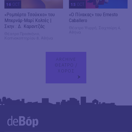
16
OCT
15
OCT
«Ρομπέρτο Τσούκκο» του
«Ο Πίνακας» του Ernesto
Μπερνάρ-Μαρί Κολτές |
Caballero
Σκην.: Δ. Καραντζάς
Θέατρο Ψυρρή, Σαχτούρη 4,
Αθήνα
Θέατρο Προσκήνιο,
Καπνοκοπτηρίου 8, Αθήνα
ARCHIVE
ΘΕΑΤΡΟ /
ΧΟΡΟΣ