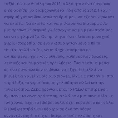
ταξίδι του τον Απρίλη του 2015, αλλά ήταν ένα έργο που
είχε αρχίσει να διαμορφώνεται ήδη από το 2012. Ήταν η
αφορμή για να δοκιμάσω τα όριά μου, να εξερευνήσω και
να εκτέθω. Να εκτεθώ και να ρισκάρω να διαμορφώσω
μια προσωπική σκηνική γλώσσα-για να μη μένω στάσιμος
και να μη λιμνάζω. Ονειρεύτηκα ένα πλάσμα μοναχικό,
χωρίς ισορροπία, σε έναν κόσμο φτιαγμένο από το
τίποτα, απλά να ζει, να υπάρχει ανάμεσα σε
αντικείμενα, ηχητικούς ρυθμούς, καθημερινές δράσεις,
λεκτικές και σωματικές προκλήσεις. Ένα πλάσμα μέσα
σε ένα έργο που δεν επιδίωκε να εξηγηθεί αλλά να
βιωθεί, να χαθεί χωρίς αναστολές, δίχως αιτιολογία, στο
παράδοξο, το γκροτέσκο, τη γελοιότητα αλλά και την
τρυφερότητα. Δέκα χρόνια μετά, το
RELIC
επιστρέφει,
όχι σαν μια αναπαράσταση, αλλά σαν μια συνομιλία με
τον χρόνο. Έχει ταξιδέψει πολύ, έχει περάσει από πολλά
διεθνή φεστιβάλ και θέατρα σε όλο τον κόσμο,
συναντώντας θεατές σε διαφορετικές γλώσσες και