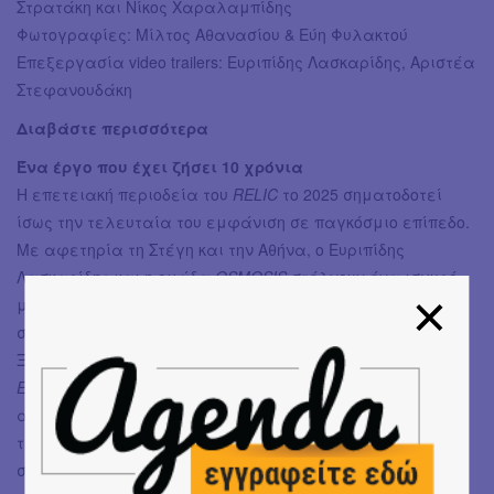
Στρατάκη και Νίκος Χαραλαμπίδης
Φωτογραφίες: Μίλτος Αθανασίου & Εύη Φυλακτού
Επεξεργασία video trailers: Ευριπίδης Λασκαρίδης, Αριστέα
Στεφανουδάκη
Διαβάστε περισσότερα
Ένα έργο που έχει ζήσει 10 χρόνια
Η επετειακή περιοδεία του
RELIC
το 2025 σηματοδοτεί
ίσως την τελευταία του εμφάνιση σε παγκόσμιο επίπεδο.
Με αφετηρία τη Στέγη και την Αθήνα, ο Ευριπίδης
Λασκαρίδης και η ομάδα
OSMOSIS
στέλνουν ένα ισχυρό
μήνυμα για την εξέλιξη και την επιτυχημένη πορεία τους
στην παγκόσμια σκηνή των παραστατικών τεχνών.
Ξεκινώντας με το
RELIC
και συνεχίζοντας με τα
ΤΙΤΑΝΕΣ,
ELENIT, ΚΑΜΑΡΕΣ, TOURNE
και
LAPIS LAZULI,
κάθε έργο
αναδεικνύει τις καλλιτεχνικές αξίες του Λασκαρίδη και
της
OSMOSIS,
ενώ παράλληλα εκπροσωπεί το ελληνικό
στοιχείο σε κορυφαίους διεθνείς θεσμούς και φεστιβάλ.