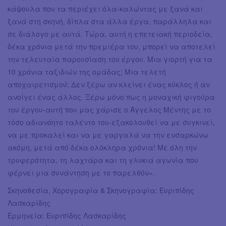
κάψουλα που τα περιέχει όλα-καλώντας με ξανά και
ξανά στη σκηνή, δίπλα στα άλλα έργα, παράλληλα και
σε διάλογο με αυτά. Τώρα. αυτή η επετειακή περιοδεία,
δέκα χρόνια μετά την πρεμιέρα του, μπορεί να αποτελεί
την τελευταία παρουσίαση του έργου. Μια γιορτή για τα
10 χρόνια ταξιδιών της ομάδας; Μια τελετή
αποχαιρετισμού; Δεν ξέρω αν κλείνει ένας κύκλος ή αν
ανοίγει ένας άλλος. Ξέρω μόνο πως η μοναχική φιγούρα
του έργου-αυτή που μας χάρισε ο Άγγελος Μέντης με το
τόσο αδιανόητο ταλέντο του-εξακολουθεί να με συγκινεί,
να με προκαλεί και να με γαργαλά να την ενσαρκώνω
ακόμη, μετά από δέκα ολόκληρα χρόνια! Με όλη την
τρυφερότητα, τη λαχτάρα και τη γλυκιά αγωνία που
φέρνει μια συνάντηση με το παρελθόν».
Σκηνοθεσία, Χορογραφία & Σκηνογραφία: Ευριπίδης
Λασκαρίδης
Ερμηνεία: Ευριπίδης Λασκαρίδης