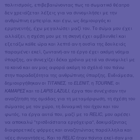
πολιτισμούς, επιβεβαιώνοντας πως το σωματικό θέατρο
δεν χρειάζεται λέξεις για να συνομιλήσει με την
ανθρώπινη εμπειρία. και έγω, ως δημιουργός κι
ερμηνευτής, έχω μεγαλώσει μαζί του. Το σώμα μου έχει
αλλάξει, η σχέση μου με τη σκηνή έχει αμβλυνθεί και
εξετάζω κάθε ώρα και λεπτό αν η ουσία της δουλειάς
παραμένει εκεί, ζωντανή-αν το έργο έχει ακόμη νόημα
ύπαρξης, αν συνεχίζει δέκα χρόνια μετά να συνομιλεί με
το κοινό και αν μας αφορά ακόμη το σχόλιό του πάνω
στην παραδοξότητα της ανθρώπινης ύπαρξης. Ενδιάμεσα,
δημιουργήθηκαν οι
ΤΙΤΑΝΕΣ,
το
ELENIT,
η
TOURNE,
οι
ΚΑΜΑΡΕΣ
και το
LAPIS LAZULI,
έργα που συνέχισαν την
αναζήτηση της ομάδας για τη μεταμόρφωση, τη σχέση του
σώματος με τον χώρο, τη δυναμική του ήχου και του
φωτός, τα έργα αυτά που, μαζί με το
RELIC,
μου αρέσει
να αποκαλώ "τρισδιάστατα εργόχειρα", δοκιμάζοντας
διαφορετικές φόρμες και αναζητώντας παράλληλα και
νέες συναντήσεις. Και το
RELIC
ήταν πάντα εκεί-σαν μια