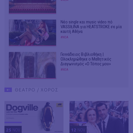
Νέο single και music video πό
VASSIŁINA για HEATSTROKE σε μία
καυτή Αθήνα
#ΝΕΑ
Γεννάδειος Βιβλιοθήκη |
Ολοκληρώθηκε ο Μαθητικός
Διαγωνισμός «Ο Τόπος μου»
#ΝΕΑ
ΘΕΑΤΡΟ / ΧΟΡΟΣ
25
NOV
12
NOV