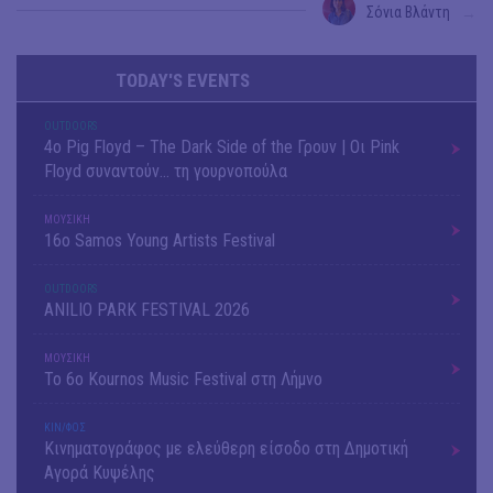
Σόνια Βλάντη
→
TODAY'S EVENTS
OUTDΟORS
4ο Pig Floyd – The Dark Side of the Γρουν | Οι Pink
Floyd συναντούν… τη γουρνοπούλα
ΜΟΥΣΙΚΗ
16o Samos Young Artists Festival
OUTDΟORS
ANILIO PARK FESTIVAL 2026
ΜΟΥΣΙΚΗ
Το 6ο Kournos Music Festival στη Λήμνο
ΚΙΝ/ΦΟΣ
Κινηματογράφος με ελεύθερη είσοδο στη Δημοτική
Αγορά Κυψέλης