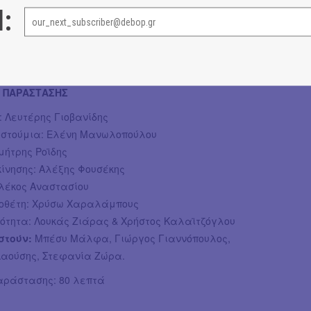
υμπεριφορές δεν μπορεί να υπάρχουν πια στην σύγχρονη
l:
ινωνία. Κι όμως, η πραγματικότητα είναι διαφορετική.
τές και αβυσσαλέα ισοπεδωτικές για τις συνειδήσεις
ων.
 ΠΑΡΑΣΤΑΣΗΣ
: Λευτέρης Γιοβανίδης
Κοστούμια: Ελένη Μανωλοπούλου
μήτρης Ροϊδης
κίνησης: Αλέξης Φουσέκης
Αλέκος Αναστασίου
νοθέτη: Χρύσω Χαραλάμπους
τότητα: Λουκάς Ζιάρας & Χρήστος Καλαϊτζόγλου
στούν:
Μπέσυ Μάλφα, Γιώργος Γιαννόπουλος,
αούσης, Στεφανία Ζώρα.
αράστασης: 80 λεπτά