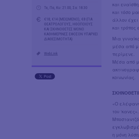
και ευαίσθη
Τε, Πα, Κυ: 21.00, Σα: 18.30
και τόσο μα
€18, €14 (ΜΕΙΩΜΕΝΟ), €8 (ΓΙΑ
άλλου έχει
ΘΕΑΤΡΟΛΟΓΟΥΣ, ΗΘΟΠΟΙΟΥΣ
και τρόπος 
ΚΑΙ ΣΚΗΝΟΘΕΤΕΣ ΜΟΝΟ
ΚΑΘΗΜΕΡΙΝΕΣ ΕΦΟΣΟΝ ΥΠΑΡΧΕΙ
Μια γυναίκ
ΔΙΑΘΕΣΙΜΟΤΗΤΑ)
μέσα από μ
περίμενε.
WebLink
Μέσα από μ
ακτινογραφ
κοινωνίας.
ΣΚΗΝΟΘΕΤΙ
«Ο ελέφαντα
του ‘κανες».
Μποσταντζόγ
εγκλωβισμέν
η μόνη λύση