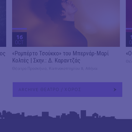
16
OCT
O
2ος
«Ρομπέρτο Τσούκκο» του Μπερνάρ-Μαρί
«Ο
Κολτές | Σκην.: Δ. Καραντζάς
Θέ
Θέατρο Προσκήνιο, Καπνοκοπτηρίου 8, Αθήνα
ARCHIVE ΘΕΑΤΡΟ / ΧΟΡΟΣ