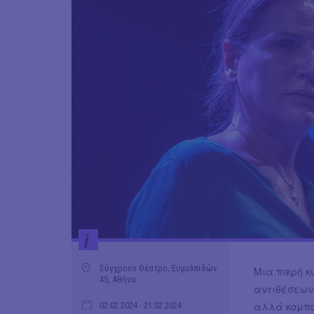
i
Σύγχρονο Θέατρο, Ευμολπιδών
Μια πικρή 
45, Αθήνα
αντιθέσεων
αλλά κομπο
02.02.2024
- 21.02.2024