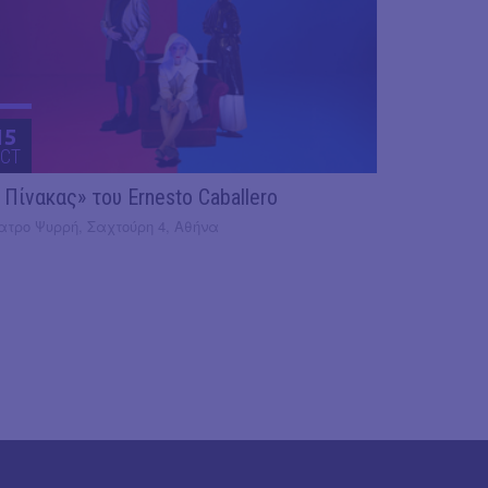
15
CT
 Πίνακας» του Ernesto Caballero
ατρο Ψυρρή, Σαχτούρη 4, Αθήνα