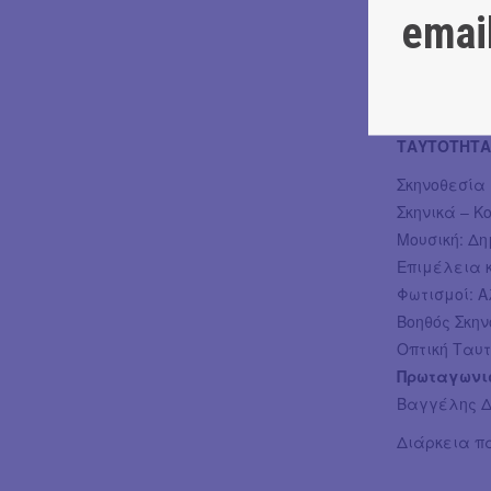
αυτές οι σ
emai
ελληνική κο
Είναι υπαρκ
των ανθρώπ
ΤΑΥΤΟΤΗΤΑ
Σκηνοθεσία 
Σκηνικά – 
Μουσική: Δη
Επιμέλεια 
Φωτισμοί: 
Βοηθός Σκη
Οπτική Ταυ
Πρωταγωνι
Βαγγέλης Δ
Διάρκεια π