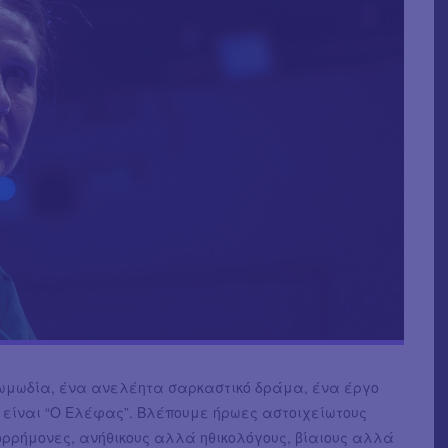
κωμωδία, ένα ανελέητα σαρκαστικό δράμα, ένα έργο
 είναι “Ο Ελέφας”. Βλέπουμε ήρωες αστοιχείωτους
ρρήμονες, ανήθικους αλλά ηθικολόγους, βίαιους αλλά