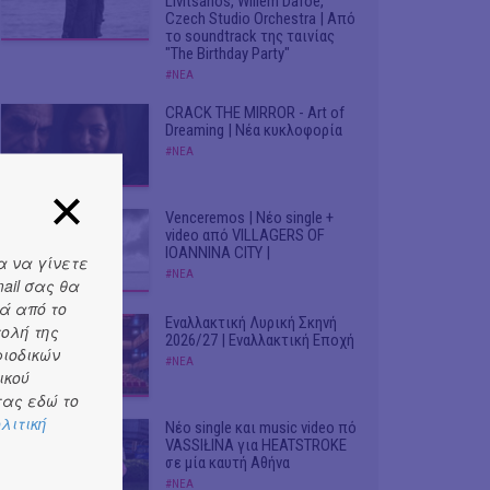
Livitsanos, Willem Dafoe,
Czech Studio Orchestra | Από
το soundtrack της ταινίας
"The Birthday Party"
#ΝΕΑ
CRACK THE MIRROR - Art of
Dreaming | Νέα κυκλοφορία
#ΝΕΑ
Venceremos | Νέο single +
video από VILLAGERS OF
IOANNINA CITY |
α να γίνετε
#ΝΕΑ
ail σας θα
ά από το
Εναλλακτική Λυρική Σκηνή
τολή της
2026/27 | Εναλλακτική Εποχή
ριοδικών
#ΝΕΑ
ικού
ας εδώ το
λιτική
Νέο single και music video πό
VASSIŁINA για HEATSTROKE
σε μία καυτή Αθήνα
#ΝΕΑ