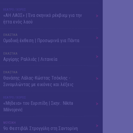
ΘΕΑΤΡΟ / ΧΟΡΟΣ
«ΑΗ ΛΑΟΣ» | Ένα σκηνικό ρέκβιεμ για την
ήττα ενός λαού
ΕΙΚΑΣΤΙΚΑ
Ομαδική έκθεση | Προσωρινά για Πάντα
ΕΙΚΑΣΤΙΚΑ
Αργύρης Ραλλιάς | Λιτανεία
ΕΙΚΑΣΤΙΚΑ
Θανάσης Λάλας-Κώστας Τσόκλης -
Συνομιλώντας με εικόνες και λέξεις
ΘΕΑΤΡΟ / ΧΟΡΟΣ
«Μήδεια» του Ευριπίδη | Σκην.: Nikita
Milivojević
ΜΟΥΣΙΚΗ
9o Φεστιβάλ Στρογγύλη στη Σαντορίνη