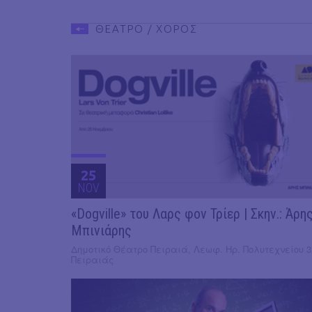
ΘΕΑΤΡΟ / ΧΟΡΟΣ
25
NOV
«Dogville» του Λαρς φον Τρίερ | Σκην.: Άρη
Μπινιάρης
Δημοτικό Θέατρο Πειραιά, Λεωφ. Ηρ. Πολυτεχνείου 3
Πειραιάς