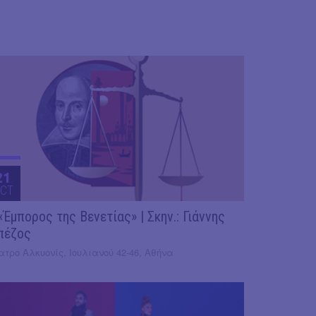
21
CT
«Έμπορος της Βενετίας» | Σκην.: Γιάννης
πέζος
τρο Αλκυονίς, Ιουλιανού 42-46, Αθήνα