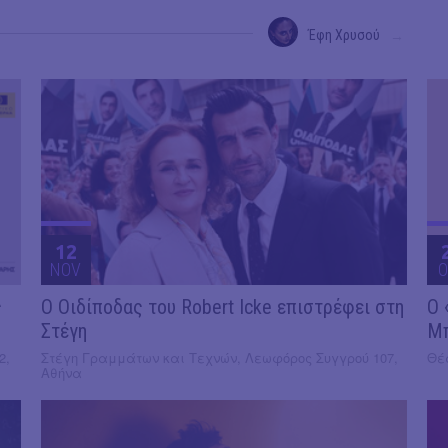
Έφη Χρυσού
→
12
NOV
O
ς
O Οιδίποδας του Robert Icke επιστρέφει στη
Ο 
Στέγη
Μ
2,
Στέγη Γραμμάτων και Τεχνών, Λεωφόρος Συγγρού 107,
Θέα
Αθήνα