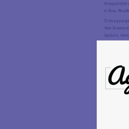
σταματήσει 
η ίδια. Νιώ
Ο συγγραφέ
που διακατέ
ηρώων, του
Η ενδοοικογ
έναντι στου
αποτελούν κ
άνθρωποι πο
κακοποιούν 
δεν μπορεί 
στην ψυχή τ
κατηγορούν,
όπου η αξι
Ένα ταπεινό
κύκνος αποτ
έργου. Όλοι