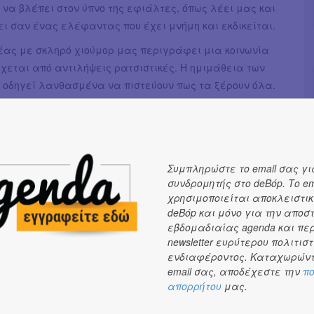
να βλέπει στον ύπνο της εφιάλτες, όπως λέει μας και
θει σαν ένας ελέφαντας που έχει μνήμη και εκδικείται.
ας με σκληρό χιούμορ μας περιγράφει μια κοινωνία
χεται από αντιλήψεις ρατσιστικές. Η ημιμάθεια των
ς οδηγεί λανθασμένα να πιστεύουν πως τα ξέρουν όλα.
ενειακή βία, η έλλειψη ηθικών αξιών και η απειθαρχία
ς βασικούς νόμους στη λειτουργία μιας πολιτείας,
ύρια χαρακτηριστικά της καθημερινότητας τους. Είναι
υ δεν έχουν αισθητική, που χωρίς καμιά αιδώ
Συμπληρώστε το email σας γι
την ελληνική γλώσσα, που δεν αγαπούν το ωραίο κι αυτό
συνδρομητής στο deBόp. Το em
να μην έχει αντίκτυπο και στην ομορφιά που έχουν μέσα
χρησιμοποιείται αποκλειστικ
ους. Άνθρωποι που έχουν μάθει να κρίνουν και να
deBόp και μόνο για την αποσ
 χωρίς καμία διάθεση αυτοκριτικής, σε μια κοινωνία
εβδομαδιαίας agenda και πε
newsletter ευρύτερου πολιτιστ
οπρέπεια και ο αλληλοσεβασμός νοσούν.
ενδιαφέροντος. Καταχωρώντ
 πιάτο φακές και ένας διακοσμητικός τσιμεντένιος
email σας, αποδέχεστε την
πο
ελούν για τον συγγραφέα, όχι τυχαία, τα σύμβολα του
απορρήτου
μας.
 μας, κλεισμένοι στον μικρόκοσμό μας, θεωρούμε ότι