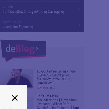
ΜΟΥΣΙΚΗ
9o Φεστιβάλ Στρογγύλη στη Σαντορίνη
ΘΕΑΤΡΟ / ΧΟΡΟΣ
«Ίων» του Ευρυπίδη
Συνομιλώντας με τη Ρηνιώ
Κυριαζή, καλλιτεχνική
διευθύντρια του ΔΗΠΕΘΕ
Ιωαννίνων
#ΣΥΝΕΝΤΕΥΞΕΙΣ
Don't Let Me Be
Misunderstood | Alexandros
Livitsanos, Willem Dafoe,
Czech Studio Orchestra | Από