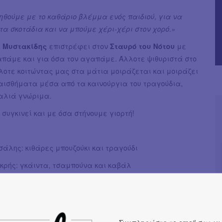
ηθούμε με το καθάριο βλέμμα ενός παιδιού, για να
τα σκοτάδια και να μπούμε χέρι-χέρι στον χορό.»
ς Μυστακίδης
επιστρέφει στον
Σ
ταυρό του Νότου
με
απάμε και για όσα τον αγαπάμε. Άλλοτε ψιθυριστά στο
λοτε κοιτώντας μας στα μάτια μοιράζεται και μοιράζει
αισθήματα μέσα από τα καινούργια του τραγούδια,
αλιά γνώριμα.
ς συγκινεί και με όσα στήνουμε γιορτή!
άλης: κιθάρες μπουζούκι και τραγούδι
κρής: γκάιντα, τσαμπούνα και καβάλ
ιώτη: βιολί και τραγούδι
πρίδης: μπάσο
 Μυστακίδης τύμπανα