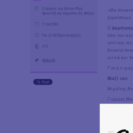
Σταυρός του Νότου Plus,
«Θα συναντ
Φραντζή και Θαρύπου 35, Αθήνα
ξορκίσουμε 
11.04.2025
Ο
Δημήτρη
όσα τον αγ
Πα: 22.00 (Ώρα έναρξης)
αυτί και άλ
€15
δυνατά συν
αλλά και π
WebLink
Για ό,τι μα
Μαζί του:
Μιχάλης Ατσ
Γιώργος Μα
Έλενα Αβραμ
Πέτρος Λαμ
Πρόδρομος: