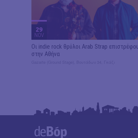
29
NOV
Οι indie rock θρύλοι Arab Strap επιστρέφο
στην Αθήνα
Gazarte (Ground Stage), Βουτάδων 34, Γκάζι