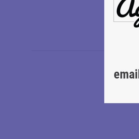
Δημήτρης Κ
Φωτογραφία
Φωτογραφία
Εικαστικό αφ
emai