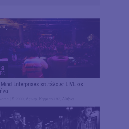
18
EC
 Mind Enterprises επιτέλους LIVE σε
ήνα!
verse | S-2000, Λεωφ. Κηφισού 87, Αθήνα