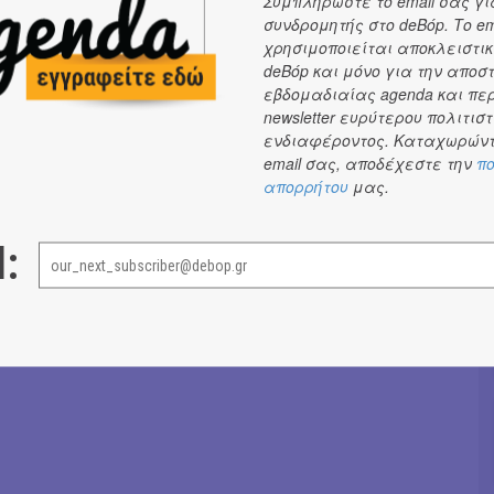
Συμπληρώστε το email σας γι
συνδρομητής στο deBόp. Το em
ωνσταντινίδης: ηχοληψία
χρησιμοποιείται αποκλειστικ
 Δημήτρη Μυστακίδη: Άσπα Κουλύρα
deBόp και μόνο για την αποσ
εβδομαδιαίας agenda και πε
 παιδιού: Δημήτρης Βαβλιάρας
newsletter ευρύτερου πολιτιστ
ίσας: Hervik Studio
ενδιαφέροντος. Καταχωρώντ
email σας, αποδέχεστε την
πο
Σόνια Βλάντη
→
απορρήτου
μας.
l: