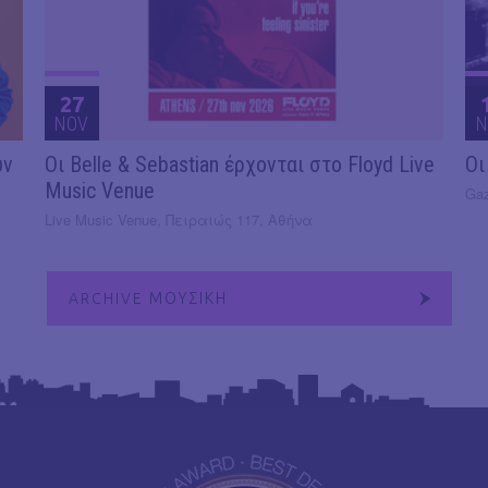
27
NOV
N
υν
Οι Belle & Sebastian έρχονται στο Floyd Live
Οι
Music Venue
Gaz
Live Music Venue, Πειραιώς 117, Αθήνα
ARCHIVE ΜΟΥΣΙΚΗ