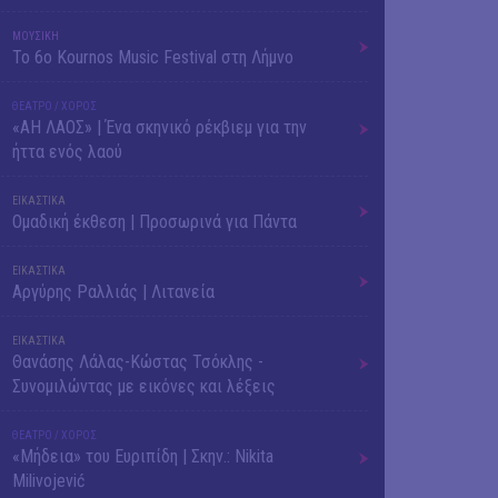
ΜΟΥΣΙΚΗ
Το 6ο Kournos Music Festival στη Λήμνο
ΘΕΑΤΡΟ / ΧΟΡΟΣ
«ΑΗ ΛΑΟΣ» | Ένα σκηνικό ρέκβιεμ για την
ήττα ενός λαού
ΕΙΚΑΣΤΙΚΑ
Ομαδική έκθεση | Προσωρινά για Πάντα
ΕΙΚΑΣΤΙΚΑ
Αργύρης Ραλλιάς | Λιτανεία
ΕΙΚΑΣΤΙΚΑ
Θανάσης Λάλας-Κώστας Τσόκλης -
Συνομιλώντας με εικόνες και λέξεις
ΘΕΑΤΡΟ / ΧΟΡΟΣ
«Μήδεια» του Ευριπίδη | Σκην.: Nikita
Milivojević