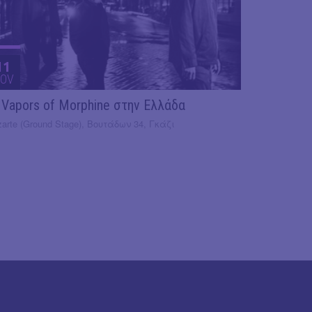
11
OV
 Vapors of Morphine στην Ελλάδα
arte (Ground Stage), Βουτάδων 34, Γκάζι