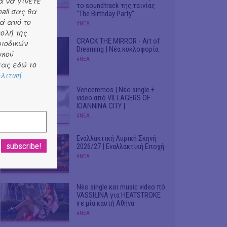
α να γίνετε
το soundtrack της ταινίας
ail σας θα
"The Birthday Party"
ά από το
#ΝΕΑ
τολή της
CRACK THE MIRROR - Art of
ριοδικών
Dreaming | Νέα κυκλοφορία
ικού
#ΝΕΑ
ας εδώ το
λιτική
Venceremos | Νέο single +
video από VILLAGERS OF
IOANNINA CITY |
#ΝΕΑ
Εναλλακτική Λυρική Σκηνή
2026/27 | Εναλλακτική Εποχή
#ΝΕΑ
Νέο single και music video πό
VASSIŁINA για HEATSTROKE
σε μία καυτή Αθήνα
#ΝΕΑ