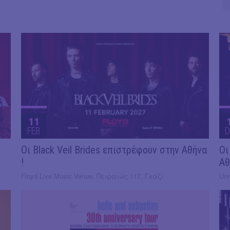
11
FEB
D
Οι Black Veil Brides επιστρέφουν στην Αθήνα
Οι
!
Αθ
Floyd Live Music Venue, Πειραιώς 117, Γκάζι
Uni