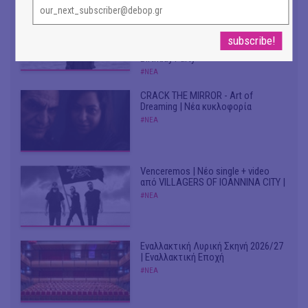
Don't Let Me Be Misunderstood |
Alexandros Livitsanos, Willem
Dafoe, Czech Studio Orchestra |
Από το soundtrack της ταινίας "The
Birthday Party"
#ΝΕΑ
CRACK THE MIRROR - Art of
Dreaming | Νέα κυκλοφορία
#ΝΕΑ
Venceremos | Νέο single + video
από VILLAGERS OF IOANNINA CITY |
#ΝΕΑ
Εναλλακτική Λυρική Σκηνή 2026/27
| Εναλλακτική Εποχή
#ΝΕΑ