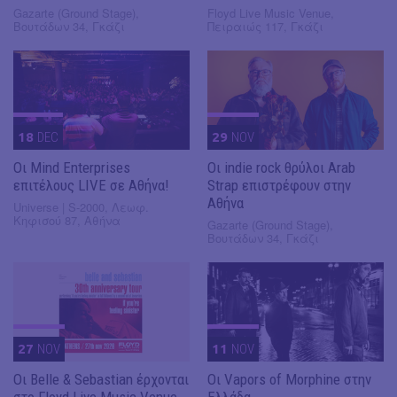
Gazarte (Ground Stage),
Floyd Live Music Venue,
Βουτάδων 34, Γκάζι
Πειραιώς 117, Γκάζι
18
DEC
29
NOV
Οι Mind Enterprises
Οι indie rock θρύλοι Arab
επιτέλους LIVE σε Αθήνα!
Strap επιστρέφουν στην
Αθήνα
Universe | S-2000, Λεωφ.
Κηφισού 87, Αθήνα
Gazarte (Ground Stage),
Βουτάδων 34, Γκάζι
27
NOV
11
NOV
Οι Belle & Sebastian έρχονται
Οι Vapors of Morphine στην
στο Floyd Live Music Venue
Ελλάδα