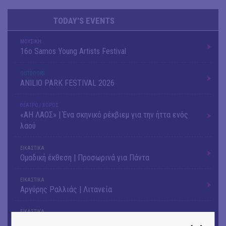
TODAY'S EVENTS
ΜΟΥΣΙΚΗ
16o Samos Young Artists Festival
OUTDΟORS
ANILIO PARK FESTIVAL 2026
ΘΕΑΤΡΟ / ΧΟΡΟΣ
«ΑΗ ΛΑΟΣ» | Ένα σκηνικό ρέκβιεμ για την ήττα ενός
λαού
ΕΙΚΑΣΤΙΚΑ
Ομαδική έκθεση | Προσωρινά για Πάντα
ΕΙΚΑΣΤΙΚΑ
Αργύρης Ραλλιάς | Λιτανεία
ΕΙΚΑΣΤΙΚΑ
Θανάσης Λάλας-Κώστας Τσόκλης - Συνομιλώντας με