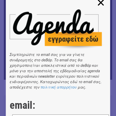
εικόνες και λέξεις
ΘΕΑΤΡΟ / ΧΟΡΟΣ
«Μήδεια» του Ευριπίδη | Σκην.: Nikita Milivojević
ΜΟΥΣΙΚΗ
9o Φεστιβάλ Στρογγύλη στη Σαντορίνη
ΘΕΑΤΡΟ / ΧΟΡΟΣ
«Ίων» του Ευρυπίδη
Συμπληρώστε το email σας για να γίνετε
συνδρομητής στο deBόp. Το email σας θα
ΜΟΥΣΙΚΗ
χρησιμοποιείται αποκλειστικά από το deBόp και
Οι Λόγος Τιμής σε πανελλαδική περιοδεία για την
μόνο για την αποστολή της εβδομαδιαίας agenda
παρουσίαση του νέου album
και περιοδικών newsletter ευρύτερου πολιτιστικού
ενδιαφέροντος. Καταχωρώντας εδώ το email σας,
αποδέχεστε την
πολιτική απορρήτου
μας.
email: