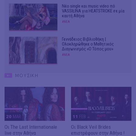
Νέο single και music video πό
VASSIŁINA για HEATSTROKE σε μία
καυτή Αθήνα
#ΝΕΑ
Γεννάδειος Βιβλιοθήκη |
Ολοκληρώθηκε ο Μαθητικός
Διαγωνισμός «Ο Τόπος μου»
#ΝΕΑ
ΜΟΥΣΙΚΗ
20
MAR
11
FEB
Οι The Last Internationale
Οι Black Veil Brides
live στην Αθήνα
επιστρέφουν στην Αθήνα !