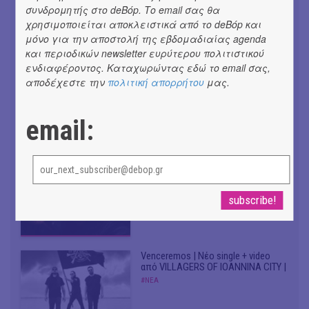
συνδρομητής στο deBόp. Το email σας θα
χρησιμοποιείται αποκλειστικά από το deBόp και
Συνομιλώντας με τη Ρηνιώ
Κυριαζή, καλλιτεχνική διευθύντρια
μόνο για την αποστολή της εβδομαδιαίας agenda
του ΔΗΠΕΘΕ Ιωαννίνων
και περιοδικών newsletter ευρύτερου πολιτιστικού
#ΣΥΝΕΝΤΕΥΞΕΙΣ
ενδιαφέροντος. Καταχωρώντας εδώ το email σας,
αποδέχεστε την
πολιτική απορρήτου
μας.
Don't Let Me Be Misunderstood |
Alexandros Livitsanos, Willem
email:
Dafoe, Czech Studio Orchestra |
Από το soundtrack της ταινίας "The
Birthday Party"
#ΝΕΑ
CRACK THE MIRROR - Art of
Dreaming | Νέα κυκλοφορία
#ΝΕΑ
Venceremos | Νέο single + video
από VILLAGERS OF IOANNINA CITY |
#ΝΕΑ