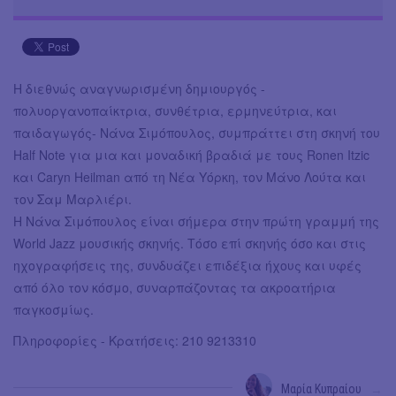
Η διεθνώς αναγνωρισμένη δημιουργός -
πολυοργανοπαίκτρια, συνθέτρια, ερμηνεύτρια, και
παιδαγωγός- Νάνα Σιμόπουλος, συμπράττει στη σκηνή του
Half Note για μια και μοναδική βραδιά με τους Ronen Itzic
και Caryn Heilman από τη Νέα Υόρκη, τον Μάνο Λούτα και
τον Σαμ Μαρλιέρι.
H Νάνα Σιμόπουλος είναι σήμερα στην πρώτη γραμμή της
World Jazz μουσικής σκηνής. Τόσο επί σκηνής όσο και στις
ηχογραφήσεις της, συνδυάζει επιδέξια ήχους και υφές
από όλο τον κόσμο, συναρπάζοντας τα ακροατήρια
παγκοσμίως.
Πληροφορίες - Κρατήσεις: 210 9213310
Μαρία Κυπραίου
→