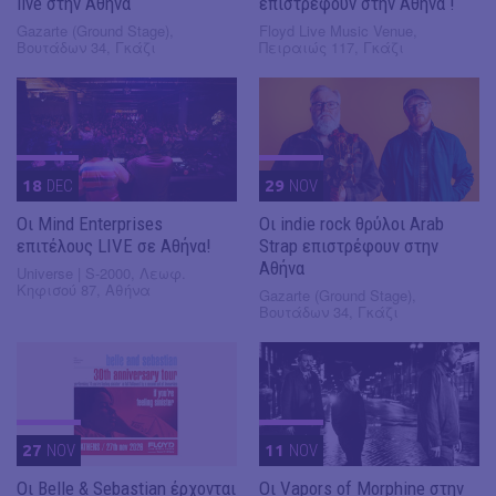
live στην Αθήνα
επιστρέφουν στην Αθήνα !
Gazarte (Ground Stage),
Floyd Live Music Venue,
Βουτάδων 34, Γκάζι
Πειραιώς 117, Γκάζι
18
DEC
29
NOV
Οι Mind Enterprises
Οι indie rock θρύλοι Arab
επιτέλους LIVE σε Αθήνα!
Strap επιστρέφουν στην
Αθήνα
Universe | S-2000, Λεωφ.
Κηφισού 87, Αθήνα
Gazarte (Ground Stage),
Βουτάδων 34, Γκάζι
27
NOV
11
NOV
Οι Belle & Sebastian έρχονται
Οι Vapors of Morphine στην