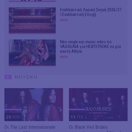
Εναλλακτική Λυρική Σκηνή 2026/27
| Εναλλακτική Εποχή
#ΝΕΑ
Νέο single και music video πό
VASSIŁINA για HEATSTROKE σε μία
καυτή Αθήνα
#ΝΕΑ
ΜΟΥΣΙΚΗ
20
MAR
11
FEB
Οι The Last Internationale
Οι Black Veil Brides