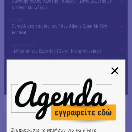
Θανάσης Λάλας-Κώστας Τσόκλης - Συνομιλώντας με
εικόνες και λέξεις
ΚΙΝ/ΦΟΣ
Οι γαλλικές ταινίες του 16ου Athens Open Air Film
Festival
ΘΕΑΤΡΟ / ΧΟΡΟΣ
«Μήδεια» του Ευριπίδη | Σκην.: Nikita Milivojević
ΜΟΥΣΙΚΗ
9o Φεστιβάλ Στρογγύλη στη Σαντορίνη
ΘΕΑΤΡΟ / ΧΟΡΟΣ
«Ίων» του Ευρυπίδη
Συμπληρώστε το email σας για να γίνετε