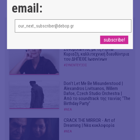
email:
Συνομιλώντας με τη Ρηνιώ
Κυριαζή, καλλιτεχνική διευθύντρια
του ΔΗΠΕΘΕ Ιωαννίνων
#ΣΥΝΕΝΤΕΥΞΕΙΣ
Don't Let Me Be Misunderstood |
Alexandros Livitsanos, Willem
Dafoe, Czech Studio Orchestra |
Από το soundtrack της ταινίας "The
Birthday Party"
#ΝΕΑ
CRACK THE MIRROR - Art of
Dreaming | Νέα κυκλοφορία
#ΝΕΑ