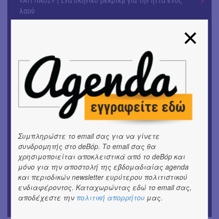
«ΑΗ ΛΑΟΣ» | Ένα σκηνικό ρέκβιεμ για την ήττα ενός
λαού
ΕΙΚΑΣΤΙΚΑ
Ομαδική έκθεση | Προσωρινά για Πάντα
ΕΙΚΑΣΤΙΚΑ
Αργύρης Ραλλιάς | Λιτανεία
ΕΙΚΑΣΤΙΚΑ
Θανάσης Λάλας-Κώστας Τσόκλης - Συνομιλώντας με
εικόνες και λέξεις
Συμπληρώστε το email σας για να γίνετε
ΘΕΑΤΡΟ / ΧΟΡΟΣ
«Μήδεια» του Ευριπίδη | Σκην.: Nikita Milivojević
συνδρομητής στο deBόp. Το email σας θα
χρησιμοποιείται αποκλειστικά από το deBόp και
μόνο για την αποστολή της εβδομαδιαίας agenda
ΜΟΥΣΙΚΗ
9o Φεστιβάλ Στρογγύλη στη Σαντορίνη
και περιοδικών newsletter ευρύτερου πολιτιστικού
ενδιαφέροντος. Καταχωρώντας εδώ το email σας,
αποδέχεστε την
πολιτική απορρήτου
μας.
ΘΕΑΤΡΟ / ΧΟΡΟΣ
«Ίων» του Ευρυπίδη