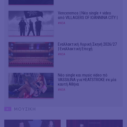
Venceremos | Νέο single + video
από VILLAGERS OF IOANNINA CITY |
#ΝΕΑ
Εναλλακτική Λυρική Σκηνή 2026/27
| Εναλλακτική Εποχή
#ΝΕΑ
Νέο single και music video πό
VASSIŁINA για HEATSTROKE σε μία
καυτή Αθήνα
#ΝΕΑ
ΜΟΥΣΙΚΗ