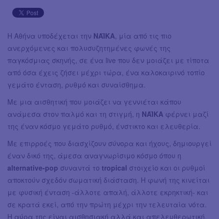
Η Αθήνα υποδέχεται την
NAΪKA
, μία από τις πιο
ανερχόμενες και πολυσυζητημένες φωνές της
παγκόσμιας σκηνής, σε ένα live που δεν μοιάζει με τίποτα
από όσα έχεις ζήσει μέχρι τώρα, ένα καλοκαιρινό τοπίο
γεμάτο ένταση, ρυθμό και συναίσθημα.
Με μια αισθητική που μοιάζει να γεννιέται κάπου
ανάμεσα στον παλμό και τη στιγμή, η
NAΪKA
φέρνει μαζί
της έναν κόσμο γεμάτο ρυθμό, ένστικτο και ελευθερία.
Με επιρροές που διασχίζουν σύνορα και ήχους, δημιουργεί
έναν δικό της, άμεσα αναγνωρίσιμο κόσμο όπου η
alternative-pop
συναντά το
tropical
στοιχείο και οι ρυθμοί
αποκτούν σχεδόν σωματική διάσταση. Η φωνή της κινείται
με φυσική ένταση -άλλοτε απαλή, άλλοτε εκρηκτική- και
σε κρατά εκεί, από την πρώτη μέχρι την τελευταία νότα.
Η αύρα της είναι αισθησιακή αλλά και απελευθερωτική.