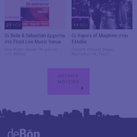
27
NOV
11
NOV
Οι Belle & Sebastian έρχονται
Οι Vapors of Morphine στην
στο Floyd Live Music Venue
Ελλάδα
Live Music Venue, Πειραιώς
Gazarte (Ground Stage),
117, Αθήνα
Βουτάδων 34, Γκάζι
ARCHIVE
ΜΟΥΣΙΚΗ