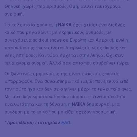
Θηλυκή, χωρίς περιορισμούς. Ωμή, αλλά ταυτόχρονα
ονειρική.
Τα τελευταία χρόνια, η
NAΪKA
έχει χτίσει ένα διεθνές
κοινό που μεγαλώνει με εκρηκτικούς ρυθμούς, με
συνεχόμενα sold out shows σε Ευρώπη και Αμερική, ενώ η
παρουσία της επεκτείνεται διαρκώς σε νέες σκηνές και
νέες ηπείρους. Και τώρα έρχεται στην Αθήνα. Όχι σαν
“ένα ακόμα όνομα”. Αλλά σαν αυτό που συμβαίνει τώρα.
Οι ζωντανές εμφανίσεις της είναι εμπειρίες που σε
απορροφούν. Ένα συναισθηματικό ταξίδι που ξεκινά από
τον πρώτο ήχο και δεν σε αφήνει μέχρι το τελευταίο φως.
Με μια σκηνική παρουσία που ισορροπεί ανάμεσα στην
ευαλωτότητα και τη δύναμη, η
NAΪKA
δημιουργεί μια
σύνδεση με το κοινό που μοιάζει σχεδόν προσωπική.
* Προπώληση εισιτηρίων
ΕΔΩ
.