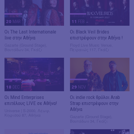
20
MAR
11
FEB
Οι The Last Internationale
Οι Black Veil Brides
live στην Αθήνα
επιστρέφουν στην Αθήνα !
Gazarte (Ground Stage),
Floyd Live Music Venue,
Βουτάδων 34, Γκάζι
Πειραιώς 117, Γκάζι
18
DEC
29
NOV
Οι Mind Enterprises
Οι indie rock θρύλοι Arab
επιτέλους LIVE σε Αθήνα!
Strap επιστρέφουν στην
Αθήνα
Universe | S-2000, Λεωφ.
Κηφισού 87, Αθήνα
Gazarte (Ground Stage),
Βουτάδων 34, Γκάζι