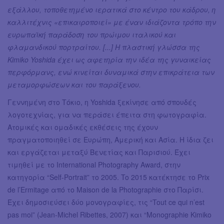
εξάλλου, τοποθετημένο ιερατικά στο κέντρο του κάδρου, η
καλλιτέχνις «επικαιροποιεί» με έναν ιδιάζοντα τρόπο την
ευρωπαϊκή παράδοση του πρώιμου ιταλικού και
φλαμανδικού πορτραίτου. [...] Η πλαστική γλώσσα της
Kimiko Yoshida έχει ως αφετηρία την ιδέα της γυναικείας
περφόρμανς, ενώ κινείται δυναμικά στην επικράτεια των
μεταμορφώσεων και του παράξενου.
Γεννημένη στο Τόκιο, η Yoshida ξεκίνησε από σπουδές
λογοτεχνίας, για να περάσει έπειτα στη φωτογραφία.
Ατομικές και ομαδικές εκθέσεις της έχουν
πραγματοποιηθεί σε Ευρώπη, Αμερική και Ασία. Η ίδια ζει
και εργάζεται μεταξύ Βενετίας και Παρισιού. Έχει
τιμηθεί με το International Photography Award, στην
κατηγορία “Self-Portrait” το 2005. To 2015 κατέκτησε το Prix
de l’Ermitage από το Maison de la Photographie στο Παρίσι.
Έχει δημοσιεύσει δύο μονογραφίες, τις “Tout ce qui n’est
pas moi” (Jean-Michel Ribettes, 2007) και “Monographie Kimiko