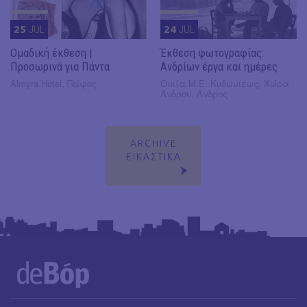
25
JUL
24
JUL
Ομαδική έκθεση |
Έκθεση φωτογραφίας:
Προσωρινά για Πάντα
Ανδρίων έργα και ημέρες
Almyra Hotel, Πάφος
Οικία Μ.Ε. Κυδωνιέως, Χώρα
Άνδρου, Άνδρος
ARCHIVE
ΕΙΚΑΣΤΙΚΑ