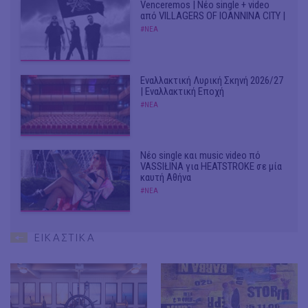
Venceremos | Νέο single + video
από VILLAGERS OF IOANNINA CITY |
#ΝΕΑ
Εναλλακτική Λυρική Σκηνή 2026/27
| Εναλλακτική Εποχή
#ΝΕΑ
Νέο single και music video πό
VASSIŁINA για HEATSTROKE σε μία
καυτή Αθήνα
#ΝΕΑ
ΕΙΚΑΣΤΙΚΑ