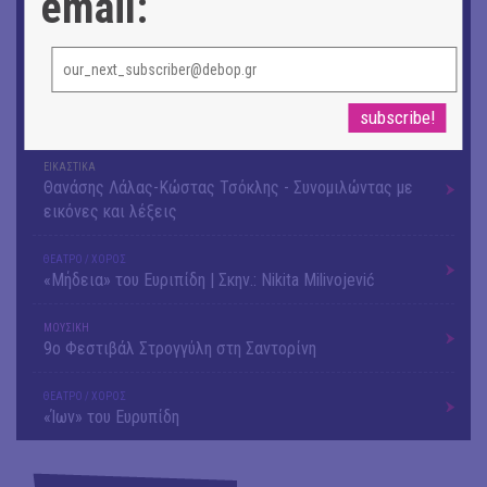
email:
ΕΙΚΑΣΤΙΚΑ
Ομαδική έκθεση | Προσωρινά για Πάντα
ΕΙΚΑΣΤΙΚΑ
Αργύρης Ραλλιάς | Λιτανεία
ΕΙΚΑΣΤΙΚΑ
Θανάσης Λάλας-Κώστας Τσόκλης - Συνομιλώντας με
εικόνες και λέξεις
ΘΕΑΤΡΟ / ΧΟΡΟΣ
«Μήδεια» του Ευριπίδη | Σκην.: Nikita Milivojević
ΜΟΥΣΙΚΗ
9o Φεστιβάλ Στρογγύλη στη Σαντορίνη
ΘΕΑΤΡΟ / ΧΟΡΟΣ
«Ίων» του Ευρυπίδη