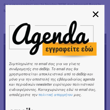
θα εγκαινιαστεί την 1η Ιουνίου 2026 στο Ιστορικό Αρχείο-
Μουσείο Ύδρας.
Σόνια Βλάντη
→
TODAY'S EVENTS
ΜΟΥΣΙΚΗ
16o Samos Young Artists Festival
Συμπληρώστε το email σας για να γίνετε
OUTDΟORS
συνδρομητής στο deBόp. Το email σας θα
ANILIO PARK FESTIVAL 2026
χρησιμοποιείται αποκλειστικά από το deBόp και
μόνο για την αποστολή της εβδομαδιαίας agenda
ΜΟΥΣΙΚΗ
και περιοδικών newsletter ευρύτερου πολιτιστικού
Το 6ο Kournos Music Festival στη Λήμνο
ενδιαφέροντος. Καταχωρώντας εδώ το email σας,
αποδέχεστε την
πολιτική απορρήτου
μας.
ΘΕΑΤΡΟ / ΧΟΡΟΣ
«ΑΗ ΛΑΟΣ» | Ένα σκηνικό ρέκβιεμ για την ήττα ενός
λαού