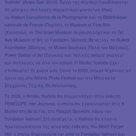
Yoshida” (Actes-Sud, 2010). Έργα της συμπεριλαμβάνονται
σε μόνιμες συλλογές σημαντικών μουσείων όπως
τα Maison Européenne de la Photographie και τη Bibliothèque
nationale de France (Παρίσι), το Museum of Fine Arts
(Χιούστον), το The Israel Museum (Ιερουσαλήμ) και το Tel
Aviv Museum of Art, το Fondation Valmont (Βενετία), το RuArts
Foundation (Μόσχα), το Museo Soumaya (Πόλη του Μεξικού),
Power Station of Art (Σαγκάη) και πολλές ακόμα γκαλερί
και συλλογές σε όλο τον κόσμο. Η Kimiko Yoshida έχει
επισκεφτεί τη χώρα μας ξανά το 2009, συμμετέχοντας με
έργα της στο Athens Photo Festival και στη Μπιενάλε
Σύγχρονης Τέχνης Θεσσαλονίκης.
Το 2026, η Kimiko Yoshida θα συμμετάσχει στην έκθεση
PENELOPE. Her Journeys,
η οποία θα εγκαινιαστεί στις 5
Μαΐου στη Βενετία, στο Palazzo Bonvicini, έδρα του
Fondation Valmont. Στη συνέχεια, η Yoshida θα είναι η
πρωταγωνίστρια της ατομικής έκθεσης
You Won't Forget
Her,
η οποία διοργανώνεται από το Fondation Valmont και