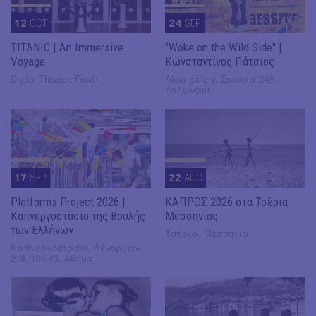
12
OCT
24
SEP
TITANIC | An Immersive
"Woke on the Wild Side" |
Voyage
Κωνσταντίνος Πάτσιος
Digital Theater, Γουδί
Alma gallery, Σκουφά 24Α,
Κολωνάκι
17
SEP
22
AUG
Platforms Project 2026 |
ΚΑΠΡΟΣ 2026 στα Τσέρια
Καπνεργοστάσιο της Βουλής
Μεσσηνίας
των Ελλήνων
Τσέρια, Μεσσηνία
Καπνεργοστάσιο, Λένορμαν
218, 104 43, Αθήνα