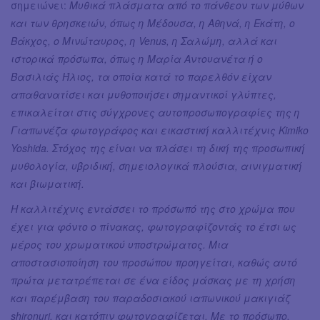
σημειώνει:
Μυθικά πλάσματα από το πάνθεον των μύθων
και των θρησκειών, όπως η Μέδουσα, η Αθηνά, η Εκάτη, ο
Βάκχος, ο Μινώταυρος, η Venus, η Σαλώμη, αλλά και
ιστορικά πρόσωπα, όπως η Μαρία Αντουανέτα ή ο
Βασιλιάς Ήλιος, τα οποία κατά το παρελθόν είχαν
απαθανατίσει και μυθοποιήσει σημαντικοί γλύπτες,
επικαλείται στις σύγχρονες αυτοπροσωπογραφίες της η
Γιαπωνέζα φωτογράφος και εικαστική καλλιτέχνις Kimiko
Yoshida. Στόχος της είναι να πλάσει τη δική της προσωπική
μυθολογία, υβριδική, σημειολογικά πλούσια, αινιγματική
και βιωματική.
Η καλλιτέχνις εντάσσει το πρόσωπό της στο χρώμα που
έχει για φόντο ο πίνακας, φωτογραφίζοντάς το έτσι ως
μέρος του χρωματικού υποστρώματος. Μια
αποστασιοποίηση του προσώπου προηγείται, καθώς αυτό
πρώτα μετατρέπεται σε ένα είδος μάσκας με τη χρήση
και παρέμβαση του παραδοσιακού ιαπωνικού μακιγιάζ
shironuri, και κατόπιν φωτογραφίζεται. Με το πρόσωπο,