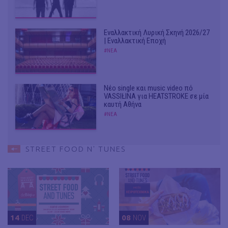
Εναλλακτική Λυρική Σκηνή 2026/27
| Εναλλακτική Εποχή
#ΝΕΑ
Νέο single και music video πό
VASSIŁINA για HEATSTROKE σε μία
καυτή Αθήνα
#ΝΕΑ
STREET FOOD N' TUNES
14
DEC
08
NOV