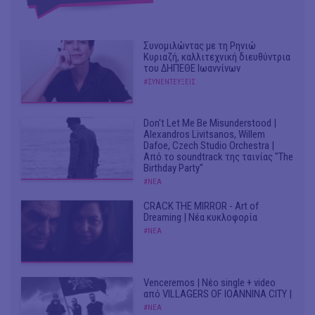
Συνομιλώντας με τη Ρηνιώ
Κυριαζή, καλλιτεχνική διευθύντρια
του ΔΗΠΕΘΕ Ιωαννίνων
#ΣΥΝΕΝΤΕΥΞΕΙΣ
Don't Let Me Be Misunderstood |
Alexandros Livitsanos, Willem
Dafoe, Czech Studio Orchestra |
Από το soundtrack της ταινίας "The
Birthday Party"
#ΝΕΑ
CRACK THE MIRROR - Art of
Dreaming | Νέα κυκλοφορία
#ΝΕΑ
Venceremos | Νέο single + video
από VILLAGERS OF IOANNINA CITY |
#ΝΕΑ