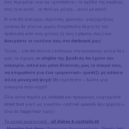
σας περιμένει για να «χτυπήσετε» το σχέδιο της καρδιάς
σας (για αυτό... το ποτό με μέτρο... αυτά μένουν!).
Κι επειδή άνοιγμα «σχολικής χρονιάς» ανεξαρτήτως
ηλικίας δε γίνεται χωρίς στοχοθεσία δεχτείτε την
πρόκληση από τους φίλους (ή τους εχθρούς σας;) και
δοκιμάστε το ταλέντο σας στο dartboard μας
!
Τέλος... επειδή πολλά ελπίσαμε στο καλοκαίρι αλλά δεν
μας τα έφερε,
οι singles της βραδιάς θα έχουν την
ευκαιρία, απλά και μόνο δίνοντάς μας το όνομά τους,
να κληρωθούν για ένα «ρομαντικό» τραπέζι με κάποια
άλλη μοναχική ψυχή
! Μη ντρέπεστε – δώστε μια
ευκαιρία στην τύχη!!!
Όλα αυτά παρέα με cocktails και προφανώς λαχταριστό
street food γιατί ως γνωστόν «νηστικό αρκούδι δεν χορεύει»
όλα σε happy hour τιμές!
Το μενού αναλυτικά: -
all dishes & cocktails €6
- Hawaiian hot dawg
(Λουκάνικο Φρανκφούρτης. Steve’s Jerk