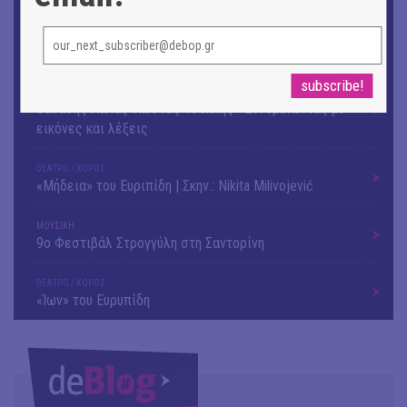
ΕΙΚΑΣΤΙΚΑ
Αργύρης Ραλλιάς | Λιτανεία
ΕΙΚΑΣΤΙΚΑ
Θανάσης Λάλας-Κώστας Τσόκλης - Συνομιλώντας με
εικόνες και λέξεις
ΘΕΑΤΡΟ / ΧΟΡΟΣ
«Μήδεια» του Ευριπίδη | Σκην.: Nikita Milivojević
ΜΟΥΣΙΚΗ
9o Φεστιβάλ Στρογγύλη στη Σαντορίνη
ΘΕΑΤΡΟ / ΧΟΡΟΣ
«Ίων» του Ευρυπίδη