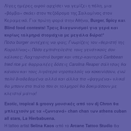
Λίγες ημέρες αφού αρχίσει να γεμίζει η πόλη, μια
«βόμβα» σκάει στον πεζόδρομο της Σαλαμίνος στον
Κεραμεικό. Για πρώτη φορά στην Αθήνα,
Burger, Spicy και
Blind food contests! Tρεις διαγωνισμοί για γερά και
κυρίως τολμηρά στομάχια με μεγάλα δώρα!*
Πόσα burger αντέχεις να φας; Γνωρίζεις τον «θεριστή της
Καρολίνας»; Πόσο εμπιστεύεστε τους γευστικούς σου
κάλυκες; Λαχταριστά burger και υπερ-καυτερά Caribbean
fried rice με θαρραλέες δόσεις Carolina Reaper σάλτσας θα
κάνουν και τους λιγότερο ντροπαλούς να κοκκινίσουν, ενώ
πολύ διαδεδομένα αλλά και άλλα πιο «ψαγμένα» υλικά
θα μπουν στο πιάτο που οι τολμηροί θα δοκιμάσουν με
κλειστά μάτια!
Exotic, tropical & groovy μουσικές από τον dj Chron θα
μπλεχτούν με τα «ζωντανά» chan chan των athens cuban
all stars, La Hierbabuena.
Η tattoo artist
Selina Kaos
από το
Arcane Tattoo Studio
θα