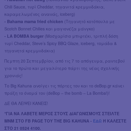
Chili Sauce, τυρί Cheddar, τηγανιτά κρεμμυδάκια,
καραμελωμένος ανανάς, iceberg)
- Bahama mama fried chicken
(Τηγανητό κοτόπουλο με
Scotch Bonnet Chilies και μαγιονέζα μάνγκο)
- LA BOMBA burger
(Μοσχαρίσιο μπιφτέκι, τριπλή δόση
τυρί Cheddar, Steve’s Spicy BBQ Glaze, iceberg, τομάδα &
τηγανητά κρεμμυδάκια)
Πεμπτη 20 Σεπτεμβρίου, από τις 7 το απόγευμα, ραντεβού
για το πρώτο και μεγαλύτερο πάρτι της νέας σχολικής
χρονιάς!
Το Big Kahuna ανοίγει τις πόρτες του και το deBop.gr κάνει
πράξη το όνομά του (deBop – the bomb – La Bomba!)!
ΔΕ ΘΑ ΛΕΙΨΕΙ ΚΑΝΕΙΣ!
*ΓΙΑ ΝΑ ΛΑΒΕΤΕ ΜΕΡΟΣ ΣΤΟΥΣ ΔΙΑΓΩΝΙΣΜΟΥΣ ΣΤΕΙΛΤΕ
ΜΝΜ ΣΤΟ FB PAGE ΤΟΥ THE BIG KAHUNA -
ΕΔΩ
Ή ΚΑΛΕΣΤΕ
ΣΤΟ 21 0524 4100.