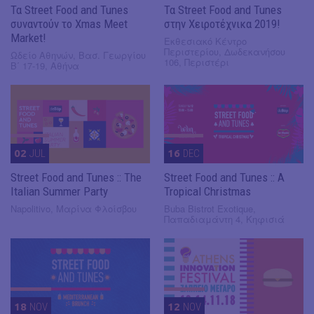
Τα Street Food and Tunes
Τα Street Food and Tunes
συναντούν το Xmas Meet
στην Χειροτέχνικα 2019!
Market!
Εκθεσιακό Κέντρο
Περιστερίου, Δωδεκανήσου
Ωδείο Αθηνών, Βασ. Γεωργίου
106, Περιστέρι
Β΄ 17-19, Αθήνα
02
JUL
16
DEC
Street Food and Tunes :: The
Street Food and Tunes :: A
Italian Summer Party
Tropical Christmas
Napolitivo, Μαρίνα Φλοίσβου
Buba Bistrot Exotique,
Παπαδιαμάντη 4, Κηφισιά
18
NOV
12
NOV