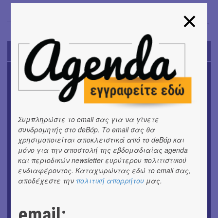
Σταυρούλα Πανοπούλου
→
TODAY'S EVENTS
ΜΟΥΣΙΚΗ
16o Samos Young Artists Festival
OUTDΟORS
ANILIO PARK FESTIVAL 2026
Συμπληρώστε το email σας για να γίνετε
συνδρομητής στο deBόp. Το email σας θα
ΜΟΥΣΙΚΗ
χρησιμοποιείται αποκλειστικά από το deBόp και
Το 6ο Kournos Music Festival στη Λήμνο
μόνο για την αποστολή της εβδομαδιαίας agenda
και περιοδικών newsletter ευρύτερου πολιτιστικού
ΘΕΑΤΡΟ / ΧΟΡΟΣ
ενδιαφέροντος. Καταχωρώντας εδώ το email σας,
«ΑΗ ΛΑΟΣ» | Ένα σκηνικό ρέκβιεμ για την ήττα ενός
αποδέχεστε την
πολιτική απορρήτου
μας.
λαού
ΕΙΚΑΣΤΙΚΑ
email:
Ομαδική έκθεση | Προσωρινά για Πάντα