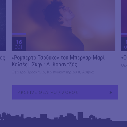
16
OCT
O
2ος
«Ρομπέρτο Τσούκκο» του Μπερνάρ-Μαρί
«Ο
Κολτές | Σκην.: Δ. Καραντζάς
Θέ
Θέατρο Προσκήνιο, Καπνοκοπτηρίου 8, Αθήνα
ARCHIVE ΘΕΑΤΡΟ / ΧΟΡΟΣ