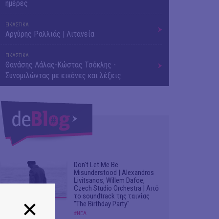
ημέρες
ΕΙΚΑΣΤΙΚΑ
Αργύρης Ραλλιάς | Λιτανεία
ΕΙΚΑΣΤΙΚΑ
Θανάσης Λάλας-Κώστας Τσόκλης -
Συνομιλώντας με εικόνες και λέξεις
Don't Let Me Be
Misunderstood | Alexandros
Livitsanos, Willem Dafoe,
Czech Studio Orchestra | Από
το soundtrack της ταινίας
"The Birthday Party"
#ΝΕΑ