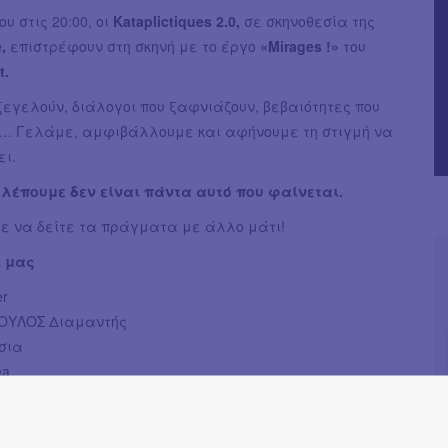
ίου στις 20:00, οι
Kataplictiques 2.0,
σε σκηνοθεσία της
e,
επιστρέφουν στη σκηνή με το έργο
«Mirages !»
του
t.
ξεγελούν, διάλογοι που ξαφνιάζουν, βεβαιότητες που
ι… Γελάμε, αμφιβάλλουμε και αφήνουμε τη στιγμή να
ει.
 βλέπουμε δεν είναι πάντα αυτό που φαίνεται.
τε να δείτε τα πράγματα με άλλο μάτι!
ί μας
er
ΟΥΛΟΣ Διαμαντής
σια
éa
 Zωή
 Αγγελική
e