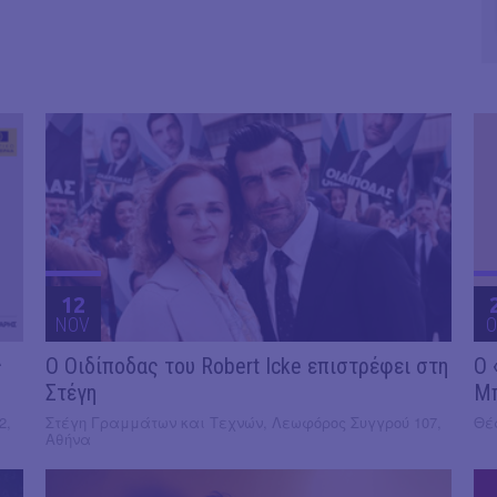
12
NOV
O
ς
O Οιδίποδας του Robert Icke επιστρέφει στη
Ο 
Στέγη
Μ
2,
Στέγη Γραμμάτων και Τεχνών, Λεωφόρος Συγγρού 107,
Θέα
Αθήνα