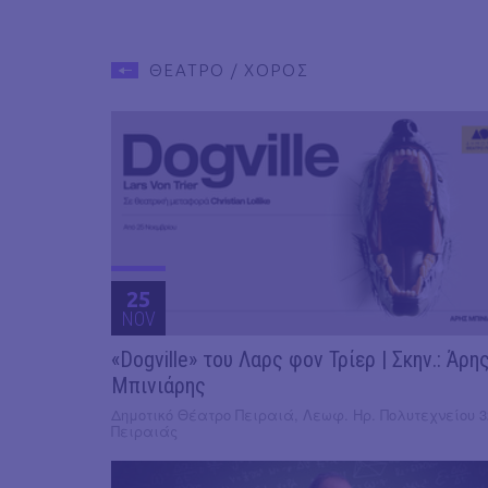
ΘΕΑΤΡΟ / ΧΟΡΟΣ
25
NOV
«Dogville» του Λαρς φον Τρίερ | Σκην.: Άρη
Μπινιάρης
Δημοτικό Θέατρο Πειραιά, Λεωφ. Ηρ. Πολυτεχνείου 3
Πειραιάς