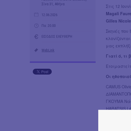
Σίνα 31, Αθήνα
Στις 12 Ιουν
Magali Faur
12.06.2026
Gilles Nicole
Πα: 20.00
Σκηνές που 
ΕΙΣΟΔΟΣ ΕΛΕΥΘΕΡΗ
κλονίζοντα
μας εκπλήξ
WebLink
Γιατί ό, τι
Ετοιμαστεί
Οι ηθοποιο
CAMUS Olivi
ΔΙΑΜΑΝΤΟΠ
ΓΚΟΥΜΑ Νά
HARATSIS L
ΟΙΚΟΝΟΜΟΥ
ΚΑΜΠΟΥΚΟΥ
MORIN Emili