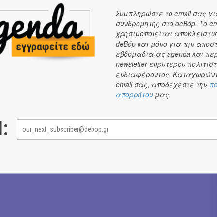
Anna
Συμπληρώστε το email σας γι
συνδρομητής στο deBόp. Το em
αρία
χρησιμοποιείται αποκλειστικ
lia
deBόp και μόνο για την αποσ
ωνσταντίνος
εβδομαδιαίας agenda και πε
newsletter ευρύτερου πολιτιστ
ις μας
ενδιαφέροντος. Καταχωρώντ
i
email σας, αποδέχεστε την
πο
απορρήτου
μας.
Σόνια Βλάντη
→
l: