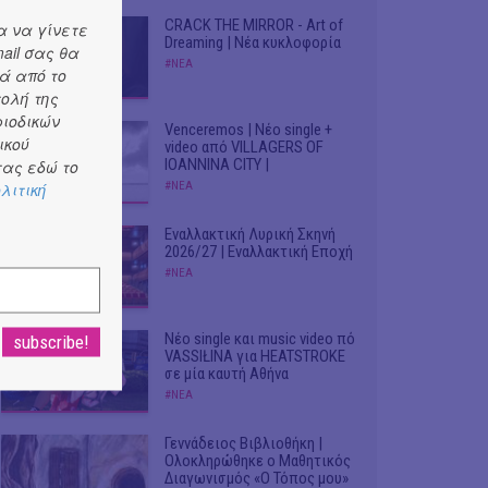
CRACK THE MIRROR - Art of
α να γίνετε
Dreaming | Νέα κυκλοφορία
ail σας θα
#ΝΕΑ
ά από το
τολή της
ριοδικών
Venceremos | Νέο single +
ικού
video από VILLAGERS OF
IOANNINA CITY |
ας εδώ το
λιτική
#ΝΕΑ
Εναλλακτική Λυρική Σκηνή
2026/27 | Εναλλακτική Εποχή
#ΝΕΑ
Νέο single και music video πό
VASSIŁINA για HEATSTROKE
σε μία καυτή Αθήνα
#ΝΕΑ
Γεννάδειος Βιβλιοθήκη |
Ολοκληρώθηκε ο Μαθητικός
Διαγωνισμός «Ο Τόπος μου»