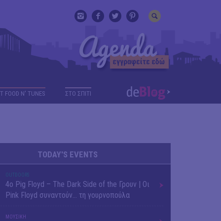
T FOOD N' TUNES
ΣΤΟ ΣΠΙΤΙ
TODAY'S EVENTS
OUTDΟORS
4ο Pig Floyd – The Dark Side of the Γρουν | Οι
Pink Floyd συναντούν… τη γουρνοπούλα
ΜΟΥΣΙΚΗ