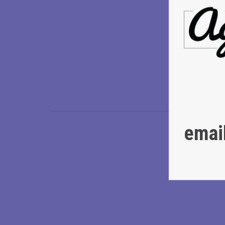
MOZHEYKO 
ΠΑΝΤΕΛΗ Μ
SIMITZIS Aimi
ΣΩΤΗΡΙΟΥ Κ
Η σκηνοθέτ
FAURE Magal
emai