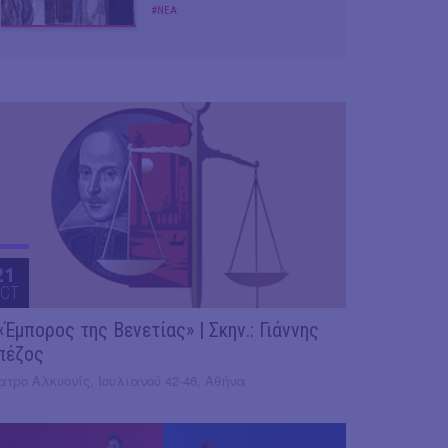
#ΝΕΑ
21
CT
«Έμπορος της Βενετίας» | Σκην.: Γιάννης
πέζος
τρο Αλκυονίς, Ιουλιανού 42-46, Αθήνα