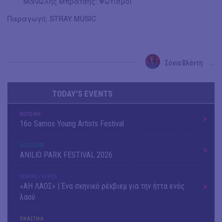
· Μανώλης Μπράτσης: Φωτισμοί
Παραγωγή: STRAY MUSIC
Σόνια Βλάντη
→
TODAY'S EVENTS
ΜΟΥΣΙΚΗ
16o Samos Young Artists Festival
OUTDΟORS
ANILIO PARK FESTIVAL 2026
ΘΕΑΤΡΟ / ΧΟΡΟΣ
«ΑΗ ΛΑΟΣ» | Ένα σκηνικό ρέκβιεμ για την ήττα ενός
λαού
ΕΙΚΑΣΤΙΚΑ