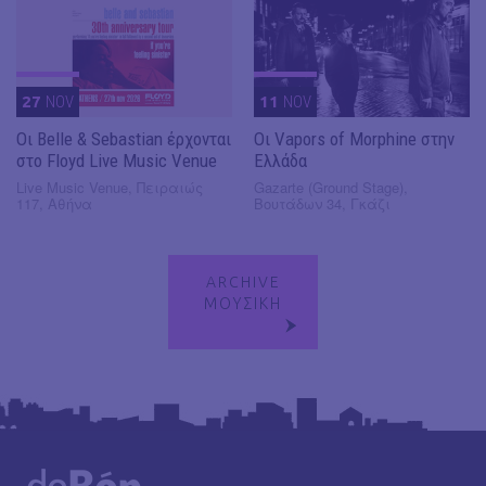
27
NOV
11
NOV
Οι Belle & Sebastian έρχονται
Οι Vapors of Morphine στην
στο Floyd Live Music Venue
Ελλάδα
Live Music Venue, Πειραιώς
Gazarte (Ground Stage),
117, Αθήνα
Βουτάδων 34, Γκάζι
ARCHIVE
ΜΟΥΣΙΚΗ