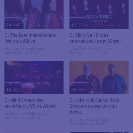
20
MAR
11
FEB
Οι The Last Internationale
Οι Black Veil Brides
live στην Αθήνα
επιστρέφουν στην Αθήνα !
Gazarte (Ground Stage),
Floyd Live Music Venue,
Βουτάδων 34, Γκάζι
Πειραιώς 117, Γκάζι
18
DEC
29
NOV
Οι Mind Enterprises
Οι indie rock θρύλοι Arab
επιτέλους LIVE σε Αθήνα!
Strap επιστρέφουν στην
Αθήνα
Universe | S-2000, Λεωφ.
Κηφισού 87, Αθήνα
Gazarte (Ground Stage),
Βουτάδων 34, Γκάζι