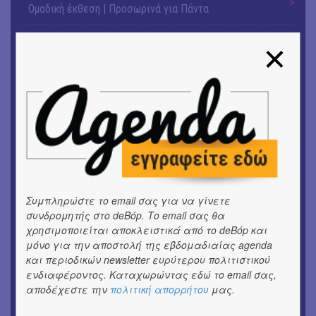
Ομαδική έκθεση | Προσωρινά για Πάντα
ΕΙΚΑΣΤΙΚΑ
Αργύρης Ραλλιάς | Λιτανεία
ΕΙΚΑΣΤΙΚΑ
Θανάσης Λάλας-Κώστας Τσόκλης - Συνομιλώντας με
εικόνες και λέξεις
ΘΕΑΤΡΟ / ΧΟΡΟΣ
«Μήδεια» του Ευριπίδη | Σκην.: Nikita Milivojević
ΜΟΥΣΙΚΗ
Συμπληρώστε το email σας για να γίνετε
9o Φεστιβάλ Στρογγύλη στη Σαντορίνη
συνδρομητής στο deBόp. Το email σας θα
χρησιμοποιείται αποκλειστικά από το deBόp και
ΘΕΑΤΡΟ / ΧΟΡΟΣ
μόνο για την αποστολή της εβδομαδιαίας agenda
«Ίων» του Ευρυπίδη
και περιοδικών newsletter ευρύτερου πολιτιστικού
ενδιαφέροντος. Καταχωρώντας εδώ το email σας,
ΜΟΥΣΙΚΗ
αποδέχεστε την
πολιτική απορρήτου
μας.
Οι Λόγος Τιμής σε πανελλαδική περιοδεία για την
παρουσίαση του νέου album