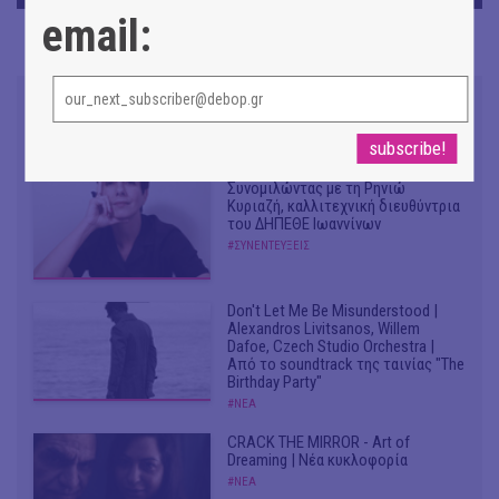
email:
Συνομιλώντας με τη Ρηνιώ
Κυριαζή, καλλιτεχνική διευθύντρια
του ΔΗΠΕΘΕ Ιωαννίνων
#ΣΥΝΕΝΤΕΥΞΕΙΣ
Don't Let Me Be Misunderstood |
Alexandros Livitsanos, Willem
Dafoe, Czech Studio Orchestra |
Από το soundtrack της ταινίας "The
Birthday Party"
#ΝΕΑ
CRACK THE MIRROR - Art of
Dreaming | Νέα κυκλοφορία
#ΝΕΑ