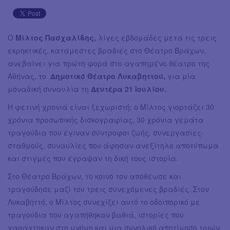
Ο
Μίλτος Πασχαλίδης,
λίγες εβδομάδες μετά τις τρεις
εκρηκτικές, κατάμεστες βραδιές στο Θέατρο Βράχων,
ανεβαίνει για πρώτη φορά στο αγαπημένο θέατρο της
Αθήνας, το
Δημοτικό Θέατρο Λυκαβηττού,
για μία
μοναδική συναυλία τη
Δευτέρα 21 Ιουλίου.
Η φετινή χρονιά είναι ξεχωριστή: ο Μίλτος γιορτάζει 30
χρόνια προσωπικής δισκογραφίας, 30 χρόνια γεμάτα
τραγούδια που έγιναν σύντροφοι ζωής, συνεργασίες-
σταθμούς, συναυλίες που άφησαν ανεξίτηλο αποτύπωμα
και στιγμές που έγραψαν τη δική τους ιστορία.
Στο Θέατρο Βράχων, το κοινό τον αποθέωσε και
τραγούδησε μαζί του τρεις συνεχόμενες βραδιές. Στον
Λυκαβηττό, ο Μίλτος συνεχίζει αυτό το οδοιπορικό με
τραγούδια που αγαπήθηκαν βαθιά, ιστορίες που
χαράχτηκαν στη μνήμη και μια συνολική αποτίμηση τριών