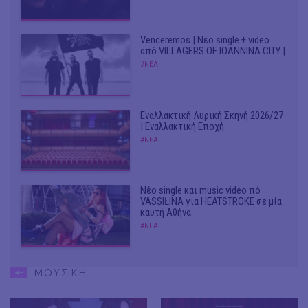
Venceremos | Νέο single + video
από VILLAGERS OF IOANNINA CITY |
#ΝΕΑ
Εναλλακτική Λυρική Σκηνή 2026/27
| Εναλλακτική Εποχή
#ΝΕΑ
Νέο single και music video πό
VASSIŁINA για HEATSTROKE σε μία
καυτή Αθήνα
#ΝΕΑ
ΜΟΥΣΙΚΗ