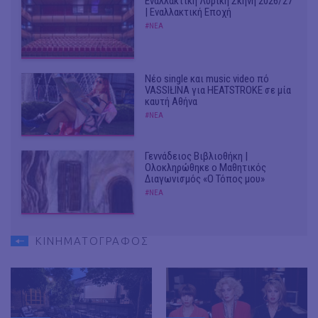
Εναλλακτική Λυρική Σκηνή 2026/27
| Εναλλακτική Εποχή
#ΝΕΑ
Νέο single και music video πό
VASSIŁINA για HEATSTROKE σε μία
καυτή Αθήνα
#ΝΕΑ
Γεννάδειος Βιβλιοθήκη |
Ολοκληρώθηκε ο Μαθητικός
Διαγωνισμός «Ο Τόπος μου»
#ΝΕΑ
ΚΙΝΗΜΑΤΟΓΡΑΦΟΣ