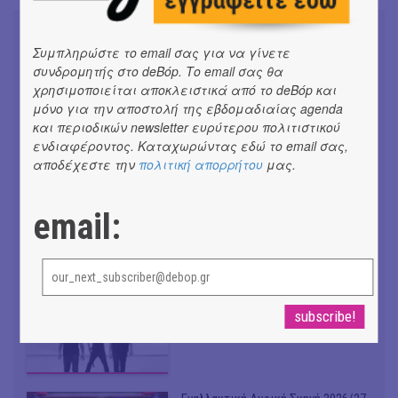
Συμπληρώστε το email σας για να γίνετε
συνδρομητής στο deBόp. Το email σας θα
χρησιμοποιείται αποκλειστικά από το deBόp και
Don't Let Me Be Misunderstood |
μόνο για την αποστολή της εβδομαδιαίας agenda
Alexandros Livitsanos, Willem
και περιοδικών newsletter ευρύτερου πολιτιστικού
Dafoe, Czech Studio Orchestra |
Από το soundtrack της ταινίας "The
ενδιαφέροντος. Καταχωρώντας εδώ το email σας,
Birthday Party"
αποδέχεστε την
πολιτική απορρήτου
μας.
#ΝΕΑ
CRACK THE MIRROR - Art of
email:
Dreaming | Νέα κυκλοφορία
#ΝΕΑ
Venceremos | Νέο single + video
από VILLAGERS OF IOANNINA CITY |
#ΝΕΑ