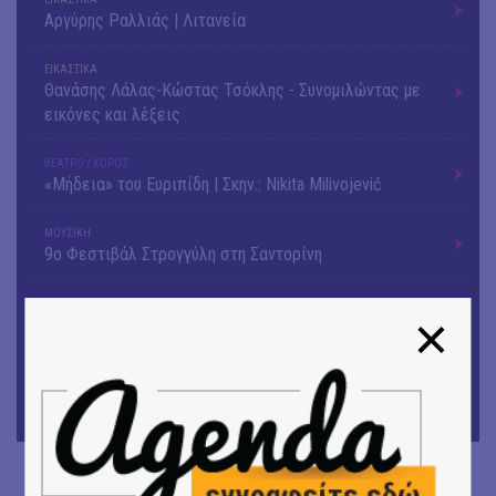
Αργύρης Ραλλιάς | Λιτανεία
ΕΙΚΑΣΤΙΚΑ
Θανάσης Λάλας-Κώστας Τσόκλης - Συνομιλώντας με
εικόνες και λέξεις
ΘΕΑΤΡΟ / ΧΟΡΟΣ
«Μήδεια» του Ευριπίδη | Σκην.: Nikita Milivojević
ΜΟΥΣΙΚΗ
9o Φεστιβάλ Στρογγύλη στη Σαντορίνη
ΘΕΑΤΡΟ / ΧΟΡΟΣ
«Ίων» του Ευρυπίδη
ΜΟΥΣΙΚΗ
Οι Λόγος Τιμής σε πανελλαδική περιοδεία για την
παρουσίαση του νέου album