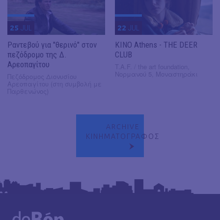
25
JUL
22
JUL
Ραντεβού για "θερινό" στον
KINO Athens - THE DEER
πεζόδρομο της Δ.
CLUB
Αρεοπαγίτου
T.A.F. / the art foundation,
Νορμανού 5, Μοναστηράκι
Πεζόδρομος Διονυσίου
Αρεοπαγίτου (στη συμβολή με
Παρθενώνος)
ARCHIVE
ΚΙΝΗΜΑΤΟΓΡΑΦΟΣ