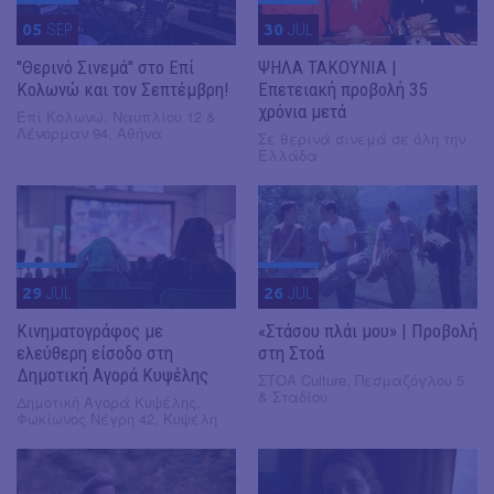
05
SEP
30
JUL
"Θερινό Σινεμά" στο Επί
ΨΗΛΑ ΤΑΚΟΥΝΙΑ |
Κολωνώ και τον Σεπτέμβρη!
Επετειακή προβολή 35
χρόνια μετά
Επί Κολωνώ, Ναυπλίου 12 &
Λένορμαν 94, Αθήνα
Σε θερινά σινεμά σε όλη την
Ελλάδα
29
JUL
26
JUL
Κινηματογράφος με
«Στάσου πλάι μου» | Προβολή
ελεύθερη είσοδο στη
στη Στοά
Δημοτική Αγορά Κυψέλης
ΣΤΟΑ Culture, Πεσμαζόγλου 5
& Σταδίου
Δημοτική Αγορά Κυψέλης,
Φωκίωνος Νέγρη 42, Κυψέλη