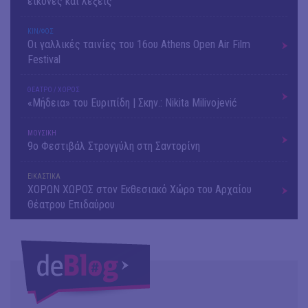
εικόνες και λέξεις
ΚΙΝ/ΦΟΣ
Οι γαλλικές ταινίες του 16ου Athens Open Air Film
Festival
ΘΕΑΤΡΟ / ΧΟΡΟΣ
«Μήδεια» του Ευριπίδη | Σκην.: Nikita Milivojević
ΜΟΥΣΙΚΗ
9o Φεστιβάλ Στρογγύλη στη Σαντορίνη
ΕΙΚΑΣΤΙΚΑ
ΧΟΡΩΝ ΧΩΡΟΣ στον Εκθεσιακό Χώρο του Αρχαίου
Θέατρου Επιδαύρου