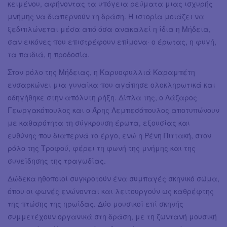
κειμένου, αφήνοντας τα υπόγεια ρεύματα μιας ισχυρής
μνήμης να διαπερνούν τη δράση. Η ιστορία μοιάζει να
ξεδιπλώνεται μέσα από όσα ανακαλεί η ίδια η Μήδεια,
σαν εικόνες που επιστρέφουν επίμονα· ο έρωτας, η φυγή,
τα παιδιά, η προδοσία.
Στον ρόλο της Μήδειας, η Καρυοφυλλιά Καραμπέτη
ενσαρκώνει μια γυναίκα που αγάπησε ολοκληρωτικά και
οδηγήθηκε στην απόλυτη ρήξη. Δίπλα της, ο Λάζαρος
Γεωργακόπουλος και ο Άρης Λεμπεσόπουλος αποτυπώνουν
με καθαρότητα τη σύγκρουση έρωτα, εξουσίας και
ευθύνης που διαπερνά το έργο, ενώ η Ρένη Πιττακή, στον
ρόλο της Τροφού, φέρει τη φωνή της μνήμης και της
συνείδησης της τραγωδίας.
Δώδεκα ηθοποιοί συγκροτούν ένα συμπαγές σκηνικό σώμα,
όπου οι φωνές ενώνονται και λειτουργούν ως καθρέφτης
της πτώσης της ηρωίδας. Δύο μουσικοί επί σκηνής
συμμετέχουν οργανικά στη δράση, με τη ζωντανή μουσική