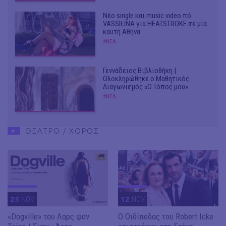
Νέο single και music video πό
VASSIŁINA για HEATSTROKE σε μία
καυτή Αθήνα
#ΝΕΑ
Γεννάδειος Βιβλιοθήκη |
Ολοκληρώθηκε ο Μαθητικός
Διαγωνισμός «Ο Τόπος μου»
#ΝΕΑ
ΘΕΑΤΡΟ / ΧΟΡΟΣ
25
NOV
12
NOV
«Dogville» του Λαρς φον
O Οιδίποδας του Robert Icke