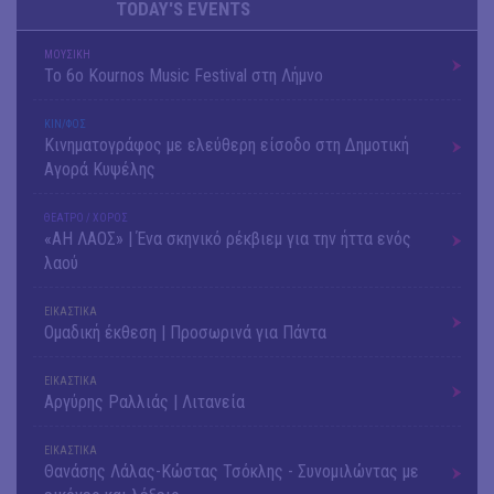
TODAY'S EVENTS
ΜΟΥΣΙΚΗ
Το 6ο Kournos Music Festival στη Λήμνο
ΚΙΝ/ΦΟΣ
Κινηματογράφος με ελεύθερη είσοδο στη Δημοτική
Αγορά Κυψέλης
ΘΕΑΤΡΟ / ΧΟΡΟΣ
«ΑΗ ΛΑΟΣ» | Ένα σκηνικό ρέκβιεμ για την ήττα ενός
λαού
ΕΙΚΑΣΤΙΚΑ
Ομαδική έκθεση | Προσωρινά για Πάντα
ΕΙΚΑΣΤΙΚΑ
Αργύρης Ραλλιάς | Λιτανεία
ΕΙΚΑΣΤΙΚΑ
Θανάσης Λάλας-Κώστας Τσόκλης - Συνομιλώντας με