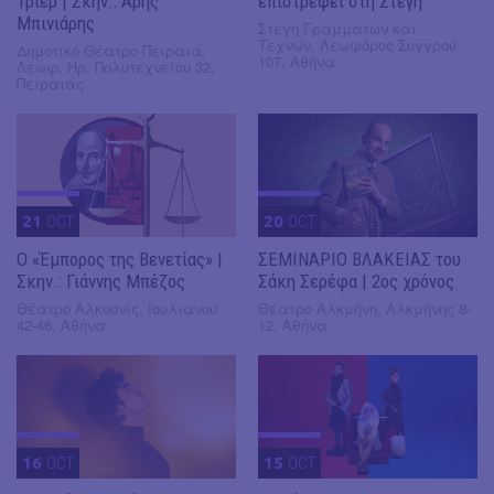
Τρίερ | Σκην.: Άρης
επιστρέφει στη Στέγη
Μπινιάρης
Στέγη Γραμμάτων και
Τεχνών, Λεωφόρος Συγγρού
Δημοτικό Θέατρο Πειραιά,
107, Αθήνα
Λεωφ. Ηρ. Πολυτεχνείου 32,
Πειραιάς
21
OCT
20
OCT
Ο «Έμπορος της Βενετίας» |
ΣΕΜΙΝΑΡΙΟ ΒΛΑΚΕΙΑΣ του
Σκην.: Γιάννης Μπέζος
Σάκη Σερέφα | 2ος χρόνος
Θέατρο Αλκυονίς, Ιουλιανού
Θέατρο Αλκμήνη, Αλκμήνης 8-
42-46, Αθήνα
12, Αθήνα
16
OCT
15
OCT