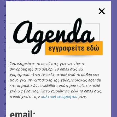
ΑΡΧΑΙΟ ΘΕΑΤΡΟ ΔΙΟΥ
ΑΛΕΞΑΝΔΡΟΥΠΟΛΗ
Σάββατο 18/07/2026 - 21:15
ΘΕΑΤΡΟ ΑΛΤΙΝΑΛΜΑΖΗ
ΘΕΣΣΑΛΟΝΙΚΗ
Πέμπτη 30/07/2026 – 21.15 & Παρασκευή 31/07/2026 – 21.15
ΘΕΑΤΡΟ ΔΑΣΟΥΣ
ΜΟΥΔΑΝΙΑ
Συμπληρώστε το email σας για να γίνετε
Σάββατο 01/08/2026 21:15
συνδρομητής στο deBόp. Το email σας θα
ΑΜΦΙΘΕΑΤΡΟ ΝΕΩΝ ΜΟΥΔΑΝΙΩΝ
χρησιμοποιείται αποκλειστικά από το deBόp και
μόνο για την αποστολή της εβδομαδιαίας agenda
ΚΑΛΑΜΑΤΑ
και περιοδικών newsletter ευρύτερου πολιτιστικού
Δευτέρα 03/08/2026 21:15
ενδιαφέροντος. Καταχωρώντας εδώ το email σας,
ΑΝΟΙΧΤΟ ΘΕΑΤΡΟ ΚΑΛΑΜΑΤΑΣ
αποδέχεστε την
πολιτική απορρήτου
μας.
ΑΡΧΑΙΑ ΟΛΥΜΠΙΑ
Τρίτη 04/08/2026 21:15
email:
ΘΕΑΤΡΟ ΦΛΟΚΑ