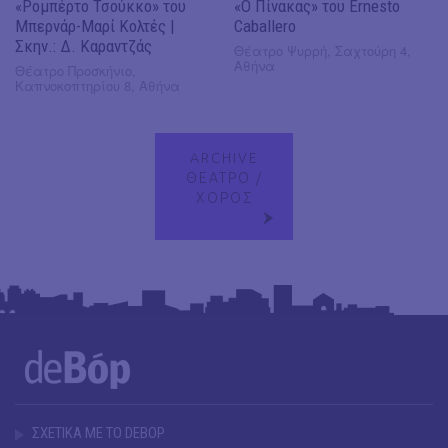
«Ρομπέρτο Τσούκκο» του
«Ο Πίνακας» του Ernesto
Μπερνάρ-Μαρί Κολτές |
Caballero
Σκην.: Δ. Καραντζάς
Θέατρο Ψυρρή, Σαχτούρη 4,
Αθήνα
Θέατρο Προσκήνιο,
Καπνοκοπτηρίου 8, Αθήνα
ARCHIVE
ΘΕΑΤΡΟ /
ΧΟΡΟΣ
ΣΧΕΤΙΚΑ ΜΕ ΤΟ DEBOP