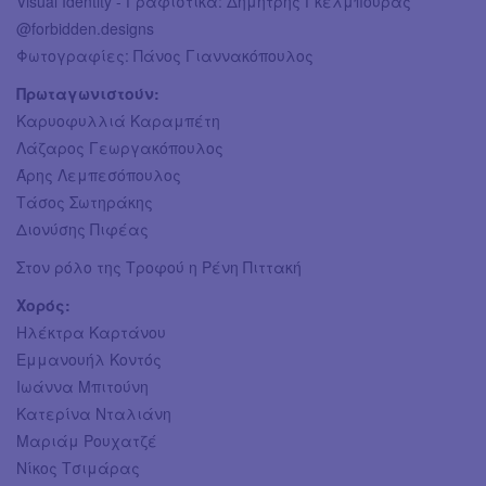
Visual Identity - Γραφιστικά: Δημήτρης Γκέλμπουρας
@forbidden.designs
Φωτογραφίες: Πάνος Γιαννακόπουλος
Πρωταγωνιστούν:
Καρυοφυλλιά Καραμπέτη
Λάζαρος Γεωργακόπουλος
Άρης Λεμπεσόπουλος
Τάσος Σωτηράκης
Διονύσης Πιφέας
Στον ρόλο της Τροφού η Ρένη Πιττακή
Χορός:
Ηλέκτρα Καρτάνου
Εμμανουήλ Κοντός
Ιωάννα Μπιτούνη
Κατερίνα Νταλιάνη
Μαριάμ Ρουχατζέ
Νίκος Τσιμάρας