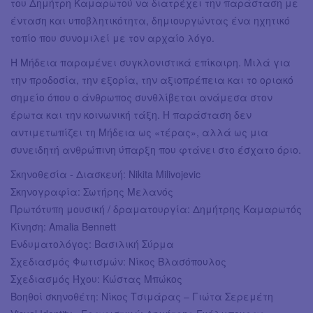
του Δημήτρη Καμαρωτού να διατρέχει την παράσταση με
ένταση και υποβλητικότητα, δημιουργώντας ένα ηχητικό
τοπίο που συνομιλεί με τον αρχαίο λόγο.
Η Μήδεια παραμένει συγκλονιστικά επίκαιρη. Μιλά για
την προδοσία, την εξορία, την αξιοπρέπεια και το οριακό
σημείο όπου ο άνθρωπος συνθλίβεται ανάμεσα στον
έρωτα και την κοινωνική τάξη. Η παράσταση δεν
αντιμετωπίζει τη Μήδεια ως «τέρας», αλλά ως μια
συνειδητή ανθρώπινη ύπαρξη που φτάνει στο έσχατο όριο.
Σκηνοθεσία - Διασκευή: Nikita Milivojevic
Σκηνογραφία: Σωτήρης Μελανός
Πρωτότυπη μουσική / δραματουργία: Δημήτρης Καμαρωτός
Κίνηση: Amalia Bennett
Ενδυματολόγος: Βασιλική Σύρμα
Σχεδιασμός Φωτισμών: Νίκος Βλασόπουλος
Σχεδιασμός Ήχου: Κώστας Μπώκος
Βοηθοί σκηνοθέτη: Νίκος Τσιμάρας – Γιώτα Σερεμέτη