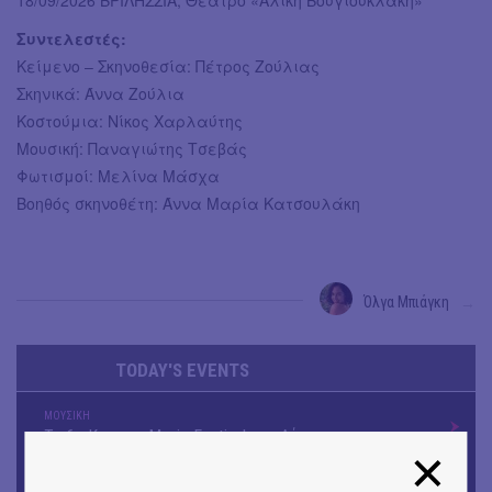
18/09/2026 ΒΡΙΛΗΣΣΙΑ, Θέατρο «Αλίκη Βουγιουκλάκη»
Συντελεστές:
Κείμενο – Σκηνοθεσία: Πέτρος Ζούλιας
Σκηνικά: Άννα Ζούλια
Κοστούμια: Νίκος Χαρλαύτης
Μουσική: Παναγιώτης Τσεβάς
Φωτισμοί: Μελίνα Μάσχα
Βοηθός σκηνοθέτη: Άννα Μαρία Κατσουλάκη
Όλγα Μπιάγκη
→
TODAY'S EVENTS
ΜΟΥΣΙΚΗ
Το 6ο Kournos Music Festival στη Λήμνο
ΚΙΝ/ΦΟΣ