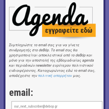
Κινηματογράφος με ελεύθερη είσοδο στη Δημοτική
Αγορά Κυψέλης
ΘΕΑΤΡΟ / ΧΟΡΟΣ
«ΑΗ ΛΑΟΣ» | Ένα σκηνικό ρέκβιεμ για την ήττα ενός
λαού
ΕΙΚΑΣΤΙΚΑ
Ομαδική έκθεση | Προσωρινά για Πάντα
Συμπληρώστε το email σας για να γίνετε
συνδρομητής στο deBόp. Το email σας θα
χρησιμοποιείται αποκλειστικά από το deBόp και
ΕΙΚΑΣΤΙΚΑ
Αργύρης Ραλλιάς | Λιτανεία
μόνο για την αποστολή της εβδομαδιαίας agenda
και περιοδικών newsletter ευρύτερου πολιτιστικού
ενδιαφέροντος. Καταχωρώντας εδώ το email σας,
ΕΙΚΑΣΤΙΚΑ
Θανάσης Λάλας-Κώστας Τσόκλης - Συνομιλώντας με
αποδέχεστε την
πολιτική απορρήτου
μας.
εικόνες και λέξεις
email:
ΚΙΝ/ΦΟΣ
Οι γαλλικές ταινίες του 16ου Athens Open Air Film
Festival