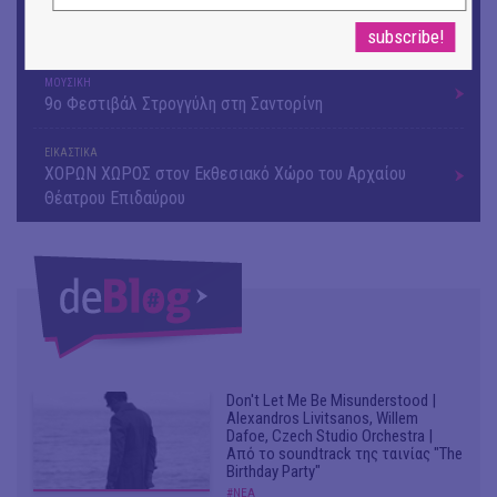
ΘΕΑΤΡΟ / ΧΟΡΟΣ
«Μήδεια» του Ευριπίδη | Σκην.: Nikita Milivojević
ΜΟΥΣΙΚΗ
9o Φεστιβάλ Στρογγύλη στη Σαντορίνη
ΕΙΚΑΣΤΙΚΑ
ΧΟΡΩΝ ΧΩΡΟΣ στον Εκθεσιακό Χώρο του Αρχαίου
Θέατρου Επιδαύρου
Don't Let Me Be Misunderstood |
Alexandros Livitsanos, Willem
Dafoe, Czech Studio Orchestra |
Από το soundtrack της ταινίας "The
Birthday Party"
#ΝΕΑ