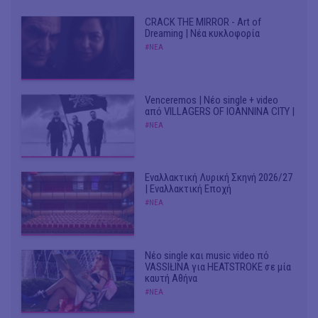
CRACK THE MIRROR - Art of
Dreaming | Νέα κυκλοφορία
#ΝΕΑ
Venceremos | Νέο single + video
από VILLAGERS OF IOANNINA CITY |
#ΝΕΑ
Εναλλακτική Λυρική Σκηνή 2026/27
| Εναλλακτική Εποχή
#ΝΕΑ
Νέο single και music video πό
VASSIŁINA για HEATSTROKE σε μία
καυτή Αθήνα
#ΝΕΑ