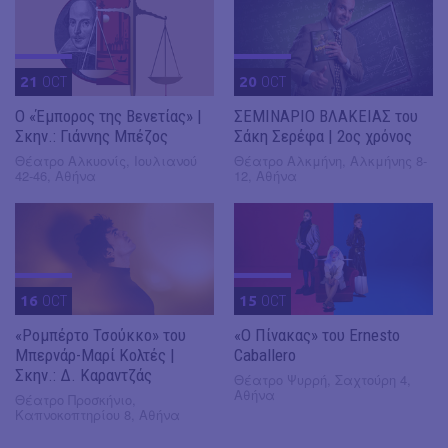
21
OCT
20
OCT
Ο «Έμπορος της Βενετίας» |
ΣΕΜΙΝΑΡΙΟ ΒΛΑΚΕΙΑΣ του
Σκην.: Γιάννης Μπέζος
Σάκη Σερέφα | 2ος χρόνος
Θέατρο Αλκυονίς, Ιουλιανού
Θέατρο Αλκμήνη, Αλκμήνης 8-
42-46, Αθήνα
12, Αθήνα
16
OCT
15
OCT
«Ρομπέρτο Τσούκκο» του
«Ο Πίνακας» του Ernesto
Μπερνάρ-Μαρί Κολτές |
Caballero
Σκην.: Δ. Καραντζάς
Θέατρο Ψυρρή, Σαχτούρη 4,
Αθήνα
Θέατρο Προσκήνιο,
Καπνοκοπτηρίου 8, Αθήνα