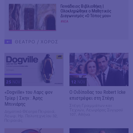
Γεννάδειος Βιβλιοθήκη |
Ολοκληρώθηκε ο Μαθητικός
Διαγωνισμός «Ο Τόπος μου»
#ΝΕΑ
ΘΕΑΤΡΟ / ΧΟΡΟΣ
25
NOV
12
NOV
«Dogville» του Λαρς φον
O Οιδίποδας του Robert Icke
Τρίερ | Σκην.: Άρης
επιστρέφει στη Στέγη
Μπινιάρης
Στέγη Γραμμάτων και
Τεχνών, Λεωφόρος Συγγρού
Δημοτικό Θέατρο Πειραιά,
107, Αθήνα
Λεωφ. Ηρ. Πολυτεχνείου 32,
Πειραιάς