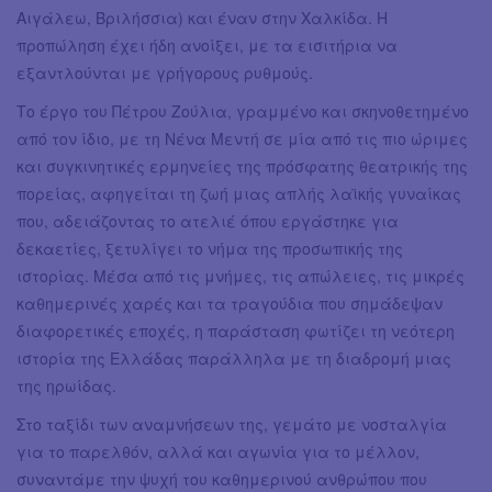
Αιγάλεω, Βριλήσσια) και έναν στην Χαλκίδα. Η
προπώληση έχει ήδη ανοίξει, με τα εισιτήρια να
εξαντλούνται με γρήγορους ρυθμούς.
Το έργο του Πέτρου Ζούλια, γραμμένο και σκηνοθετημένο
από τον ίδιο, με τη Νένα Μεντή σε μία από τις πιο ώριμες
και συγκινητικές ερμηνείες της πρόσφατης θεατρικής της
πορείας, αφηγείται τη ζωή μιας απλής λαϊκής γυναίκας
που, αδειάζοντας το ατελιέ όπου εργάστηκε για
δεκαετίες, ξετυλίγει το νήμα της προσωπικής της
ιστορίας. Μέσα από τις μνήμες, τις απώλειες, τις μικρές
καθημερινές χαρές και τα τραγούδια που σημάδεψαν
διαφορετικές εποχές, η παράσταση φωτίζει τη νεότερη
ιστορία της Ελλάδας παράλληλα με τη διαδρομή μιας
της ηρωίδας.
Στο ταξίδι των αναμνήσεων της, γεμάτο με νοσταλγία
για το παρελθόν, αλλά και αγωνία για το μέλλον,
συναντάμε την ψυχή του καθημερινού ανθρώπου που