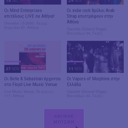
18
DEC
29
NOV
Οι Mind Enterprises
Οι indie rock θρύλοι Arab
επιτέλους LIVE σε Αθήνα!
Strap επιστρέφουν στην
Αθήνα
Universe | S-2000, Λεωφ.
Κηφισού 87, Αθήνα
Gazarte (Ground Stage),
Βουτάδων 34, Γκάζι
27
NOV
11
NOV
Οι Belle & Sebastian έρχονται
Οι Vapors of Morphine στην
στο Floyd Live Music Venue
Ελλάδα
Live Music Venue, Πειραιώς
Gazarte (Ground Stage),
117, Αθήνα
Βουτάδων 34, Γκάζι
ARCHIVE
ΜΟΥΣΙΚΗ