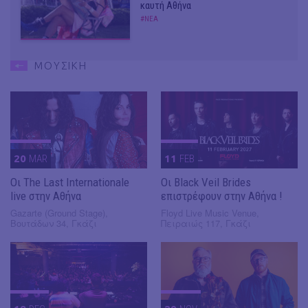
καυτή Αθήνα
#ΝΕΑ
ΜΟΥΣΙΚΗ
20
MAR
11
FEB
Οι The Last Internationale
Οι Black Veil Brides
live στην Αθήνα
επιστρέφουν στην Αθήνα !
Gazarte (Ground Stage),
Floyd Live Music Venue,
Βουτάδων 34, Γκάζι
Πειραιώς 117, Γκάζι