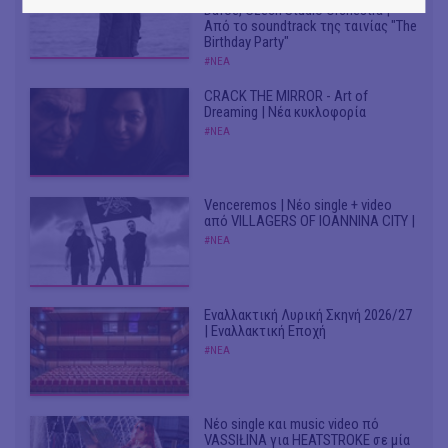
Dafoe, Czech Studio Orchestra |
Από το soundtrack της ταινίας "The
Birthday Party"
#ΝΕΑ
CRACK THE MIRROR - Art of
Dreaming | Νέα κυκλοφορία
#ΝΕΑ
Venceremos | Νέο single + video
από VILLAGERS OF IOANNINA CITY |
#ΝΕΑ
Εναλλακτική Λυρική Σκηνή 2026/27
| Εναλλακτική Εποχή
#ΝΕΑ
Νέο single και music video πό
VASSIŁINA για HEATSTROKE σε μία