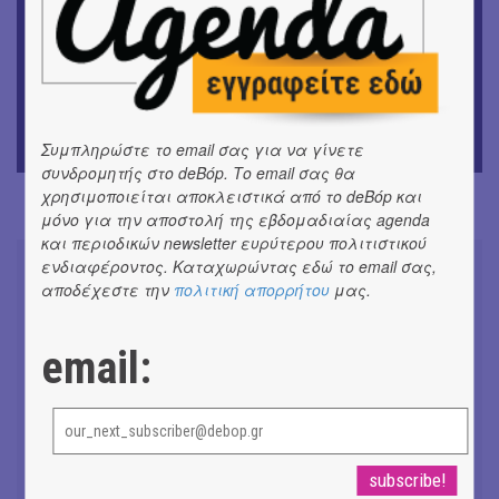
ΘΕΑΤΡΟ / ΧΟΡΟΣ
«Ίων» του Ευρυπίδη
ΜΟΥΣΙΚΗ
Οι Λόγος Τιμής σε πανελλαδική περιοδεία για την
Συμπληρώστε το email σας για να γίνετε
παρουσίαση του νέου album
συνδρομητής στο deBόp. Το email σας θα
χρησιμοποιείται αποκλειστικά από το deBόp και
μόνο για την αποστολή της εβδομαδιαίας agenda
και περιοδικών newsletter ευρύτερου πολιτιστικού
ενδιαφέροντος. Καταχωρώντας εδώ το email σας,
αποδέχεστε την
πολιτική απορρήτου
μας.
email:
Συνομιλώντας με τη Ρηνιώ
Κυριαζή, καλλιτεχνική διευθύντρια
του ΔΗΠΕΘΕ Ιωαννίνων
#ΣΥΝΕΝΤΕΥΞΕΙΣ
Don't Let Me Be Misunderstood |
Alexandros Livitsanos, Willem