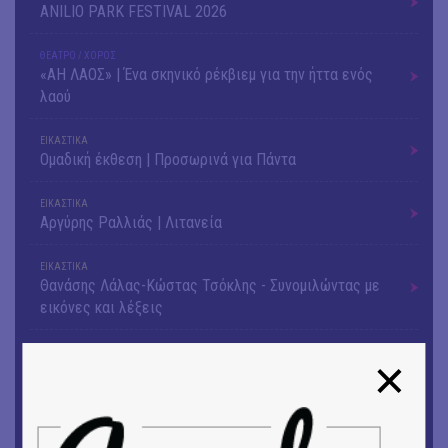
ANILIO PARK FESTIVAL 2026
ΘΕΑΤΡΟ / ΧΟΡΟΣ
«ΑΗ ΛΑΟΣ» | Ένα σκηνικό ρέκβιεμ για την ήττα ενός
λαού
ΕΙΚΑΣΤΙΚΑ
Ομαδική έκθεση | Προσωρινά για Πάντα
ΕΙΚΑΣΤΙΚΑ
Αργύρης Ραλλιάς | Λιτανεία
ΕΙΚΑΣΤΙΚΑ
Θανάσης Λάλας-Κώστας Τσόκλης - Συνομιλώντας με
εικόνες και λέξεις
ΘΕΑΤΡΟ / ΧΟΡΟΣ
«Μήδεια» του Ευριπίδη | Σκην.: Nikita Milivojević
ΜΟΥΣΙΚΗ
9o Φεστιβάλ Στρογγύλη στη Σαντορίνη