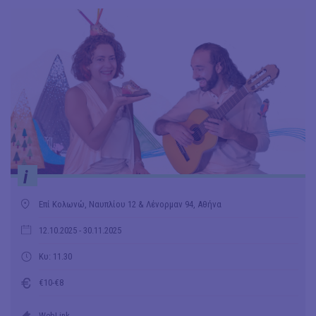
i
Επί Κολωνώ, Ναυπλίου 12 & Λένορμαν 94, Αθήνα
12.10.2025
- 30.11.2025
Κυ: 11.30
€10-€8
WebLink