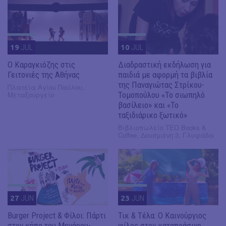
19
JUL
10
JUL
​Ο Καραγκιόζης στις
Διαδραστική εκδήλωση για
Γειτονιές της Αθήνας
παιδιά με αφορμή τα βιβλία
της Παναγιώτας Στρίκου-
Πλατεία Αγίου Παύλου,
Μεταξουργείο
Τομοπούλου «Το σιωπηλό
βασίλειο» και «Το
ταξιδιάρικο ξωτικό»
Βιβλιοπωλείο ΤΕΟ Books &
Coffee, Δουσμάνη 3, Γλυφάδα
27
JUN
23
JUN
Burger Project & Φίλοι: Πάρτι
Τικ & Τέλα: Ο Καινούργιος
στον κήπο του Μεγάρου-
φίλος στον καταπράσινο