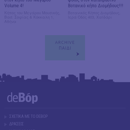
Volume 4!
Βοτανικό κήπο Διομήδους!!!
Κήπος του Μεγάρου Μουσικής,
Βοτανικός Κήπος Διομήδους,
Βασ. Σοφίας & Κόκκαλη 1,
Ιερά Οδός 403, Χαϊδάρι
Αθήνα
ARCHIVE
ΠΑΙΔΙ
ΣΧΕΤΙΚΑ ΜΕ ΤΟ DEBOP
ΔΡΑΣΕΙΣ