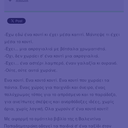
-Έχω εδώ ένα κουτί κι έχει μέσα κατιτί. Μάντεψε τι έχει
μέσα το κουτί.
-Έχει... μια ακρογιαλιά με βότσαλα χρωματιστά.
-Όχι, δεν χωράει σ’ ένα κουτί μια ακρογιαλιά.
-Έχει… ένα αστέρι λαμπερό, έναν γαλαξία κι ουρανό.
-Ούτε, ούτε αυτά χωράνε.
Ένα κουτί. Ένα κουτό κουτί. Ένα κουτί που χωράει τα
πάντα. Ένας χώρος για παιχνίδι και όνειρο, ένας
πολύχρωμος τόπος για το απρόσμενο και το παράδοξο,
για ανείπωτες σκέψεις και ανορθόδοξες ιδέες, χωρίς
όρια, χωρίς λογική. Όλα χωρούν σ’ ένα κουτό κουτί!
Με αφορμή το ομότιτλο βιβλίο της η Βαλεντίνα
Παπαδημητράκη οδηγεί τα παιδιά σ' ένα ταξίδι στον