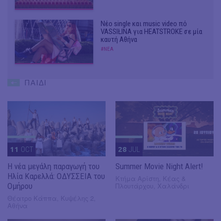
Νέο single και music video πό
VASSIŁINA για HEATSTROKE σε μία
καυτή Αθήνα
#ΝΕΑ
ΠΑΙΔΙ
11
OCT
28
JUL
Η νέα μεγάλη παραγωγή του
Summer Movie Night Alert!
Ηλία Καρελλά: ΟΔΥΣΣΕΙΑ του
Κτήμα Αρίστη, Κέας &
Ομήρου
Πλουτάρχου, Χαλάνδρι
Θέατρο Κάππα, Κυψέλης 2,
Αθήνα