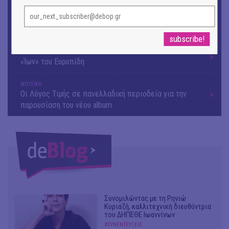
ΜΟΥΣΙΚΗ
9o Φεστιβάλ Στρογγύλη στη Σαντορίνη
ΘΕΑΤΡΟ / ΧΟΡΟΣ
«Ίων» του Ευρυπίδη
ΜΟΥΣΙΚΗ
Οι Λόγος Τιμής σε πανελλαδική περιοδεία για την
παρουσίαση του νέου album
Συνομιλώντας με τη Ρηνιώ
Κυριαζή, καλλιτεχνική διευθύντρια
του ΔΗΠΕΘΕ Ιωαννίνων
#ΣΥΝΕΝΤΕΥΞΕΙΣ