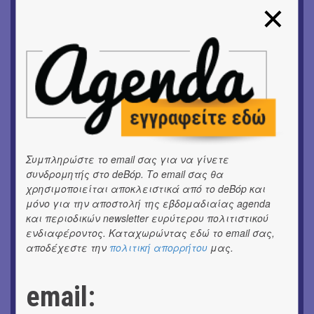
ΜΟΥΣΙΚΗ
16o Samos Young Artists Festival
OUTDΟORS
ANILIO PARK FESTIVAL 2026
ΘΕΑΤΡΟ / ΧΟΡΟΣ
«ΑΗ ΛΑΟΣ» | Ένα σκηνικό ρέκβιεμ για την ήττα ενός
λαού
ΕΙΚΑΣΤΙΚΑ
Συμπληρώστε το email σας για να γίνετε
Ομαδική έκθεση | Προσωρινά για Πάντα
συνδρομητής στο deBόp. Το email σας θα
χρησιμοποιείται αποκλειστικά από το deBόp και
ΕΙΚΑΣΤΙΚΑ
μόνο για την αποστολή της εβδομαδιαίας agenda
Αργύρης Ραλλιάς | Λιτανεία
και περιοδικών newsletter ευρύτερου πολιτιστικού
ενδιαφέροντος. Καταχωρώντας εδώ το email σας,
ΕΙΚΑΣΤΙΚΑ
αποδέχεστε την
πολιτική απορρήτου
μας.
Θανάσης Λάλας-Κώστας Τσόκλης - Συνομιλώντας με
εικόνες και λέξεις
email:
ΘΕΑΤΡΟ / ΧΟΡΟΣ
«Μήδεια» του Ευριπίδη | Σκην.: Nikita Milivojević