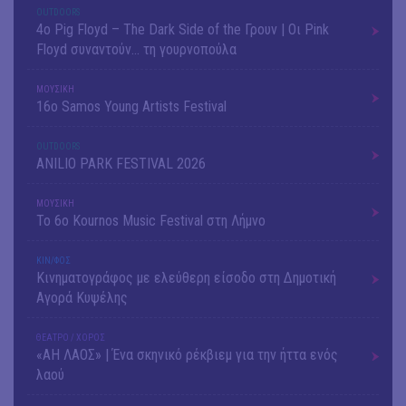
OUTDΟORS
4ο Pig Floyd – The Dark Side of the Γρουν | Οι Pink
Floyd συναντούν… τη γουρνοπούλα
ΜΟΥΣΙΚΗ
16o Samos Young Artists Festival
OUTDΟORS
ANILIO PARK FESTIVAL 2026
ΜΟΥΣΙΚΗ
Το 6ο Kournos Music Festival στη Λήμνο
ΚΙΝ/ΦΟΣ
Κινηματογράφος με ελεύθερη είσοδο στη Δημοτική
Αγορά Κυψέλης
ΘΕΑΤΡΟ / ΧΟΡΟΣ
«ΑΗ ΛΑΟΣ» | Ένα σκηνικό ρέκβιεμ για την ήττα ενός
λαού