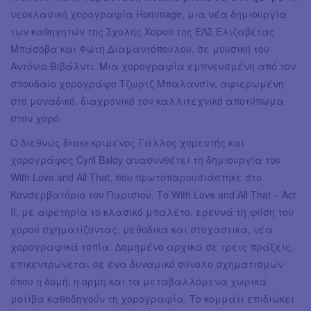
νεοκλασική χορογραφία Hommage, μια νέα δημιουργία
των καθηγητών της Σχολής Χορού της ΕΛΣ Ελιζαβέτας
Μπάσοβα και Φώτη Διαμαντόπουλου, σε μουσική του
Αντόνιο Βιβάλντι. Μια χορογραφία εμπνευσμένη από τον
σπουδαίο χορογράφο Τζωρτζ Μπαλανσίν, αφιερωμένη
στο μοναδικό, διαχρονικό του καλλιτεχνικό αποτύπωμα
στον χορό.
Ο διεθνώς διακεκριμένος Γάλλος χορευτής και
χορογράφος Cyril Baldy ανασυνθέτει τη δημιουργία του
With Love and All That, που πρωτοπαρουσιάστηκε στο
Κονσερβατόριο του Παρισιού. Το With Love and All That – Act
II, με αφετηρία το κλασικό μπαλέτο, ερευνά τη φύση του
χορού σχηματίζοντας, μεθοδικά και στοχαστικά, νέα
χορογραφικά τοπία. Δομημένο αρχικά σε τρεις πράξεις,
επικεντρώνεται σε ένα δυναμικό σύνολο σχηματισμών
όπου η δομή, η ορμή και τα μεταβαλλόμενα χωρικά
μοτίβα καθοδηγούν τη χορογραφία. Το κομμάτι επιδιώκει