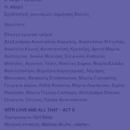
III. Allegro
Σχεδιασμός φωτισμών: Δημήτρης Κουτάς
Χορεύουν:
Επαγγελματικό τμήμα
Αλέξανδρος-Αναστάσιος Καραλής, Αναστάσιος Κίλιμπας,
Νικολέτα Κλωνή, Κωνσταντίνος Κρεούζης, Αρετή-Μαρία
Κώστογλου, Λουκία Μηλιάκη, Στέφανος-Ευθύμιος
Μπότσας, Άγγελος Τσάνι, Νικόλας Χάρκα, Μαρία-Ελπίδα
Βασιλοπούλου, Μιχαήλα Καραταράκη, Λάμπρος
Μπιντάκος, Θεοδοσία Σταθοπούλου, Μαρία Γιαννούλη,
Γεωργία Δήμου, Λυδία Καπούνη, Μαρία Λαμπρινού, Σοφία
Νικολάου, Μαρία Πίχλερ-Γάσπαρη, Αλεξάνδρα Σπανού,
Γεώργιος Τσίγγος, Πάτρα Χριστοδούλου
WITH LOVE AND ALL THAT – ACT II
Χορογραφία: Cyril Baldy
Μουσική σύνθεση: Matthias Muche, «Gleiter»