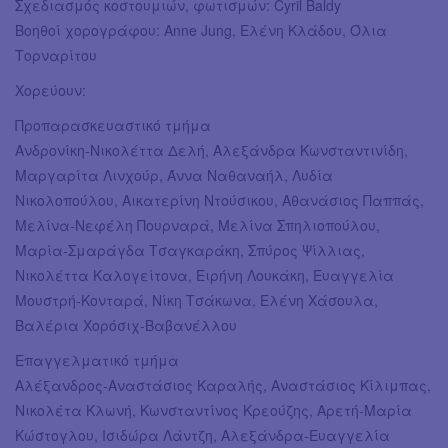
Σχεδιασμός κοστουμιών, φωτισμών: Cyril Baldy
Βοηθοί χορογράφου: Anne Jung, Ελένη Κλάδου, Όλια
Τορναρίτου
Χορεύουν:
Προπαρασκευαστικό τμήμα
Ανδρονίκη-Νικολέττα Δελή, Αλεξάνδρα Κωνσταντινίδη,
Μαργαρίτα Λινχούρ, Άννα Ναθαναήλ, Λυδία
Νικολοπούλου, Αικατερίνη Ντούσικου, Αθανάσιος Παππάς,
Μελίνα-Νεφέλη Πουρναρά, Μελίνα Σπηλιοπούλου,
Μαρία-Σμαράγδα Τσαγκαράκη, Σπύρος Ψίλλιας,
Νικολέττα Καλογείτονα, Ειρήνη Λουκάκη, Ευαγγελία
Μουστρή-Κονταρά, Νίκη Τσάκωνα, Ελένη Χάσουλα,
Βαλέρια Χορόσιχ-Βαβανέλλου
Επαγγελματικό τμήμα
Αλέξανδρος-Αναστάσιος Καραλής, Αναστάσιος Κίλιμπας,
Νικολέτα Κλωνή, Κωνσταντίνος Κρεούζης, Αρετή-Μαρία
Κώστογλου, Ισιδώρα Λάντζη, Αλεξάνδρα-Ευαγγελία