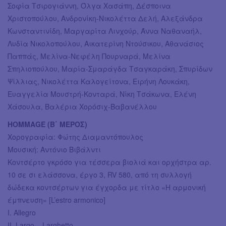
Σοφία Τσιρογιάννη, Όλγα Χασάπη, Δέσποινα
Χριστοπούλου, Ανδρονίκη-Νικολέττα Δελή, Αλεξάνδρα
Κωνσταντινίδη, Μαργαρίτα Λινχούρ, Άννα Ναθαναήλ,
Λυδία Νικολοπούλου, Αικατερίνη Ντούσικου, Αθανάσιος
Παππάς, Μελίνα-Νεφέλη Πουρναρά, Μελίνα
Σπηλιοπούλου, Μαρία-Σμαράγδα Τσαγκαράκη, Σπυρίδων
Ψίλλιας, Νικολέττα Καλογείτονα, Ειρήνη Λουκάκη,
Ευαγγελία Μουστρή-Κονταρά, Νίκη Τσάκωνα, Ελένη
Χάσουλα, Βαλέρια Χορόσιχ-Βαβανέλλου
HOMMAGE (Β΄ ΜΕΡΟΣ)
Χορογραφία: Φώτης Διαμαντόπουλος
Μουσική: Αντόνιο Βιβάλντι
Κοντσέρτο γκρόσο για τέσσερα βιολιά και ορχήστρα αρ.
10 σε σι ελάσσονα, έργο 3, RV 580, από τη συλλογή
δώδεκα κοντσέρτων για έγχορδα με τίτλο «Η αρμονική
έμπνευση» [L’estro armonico]
I. Allegro
II. Largo – Larghetto