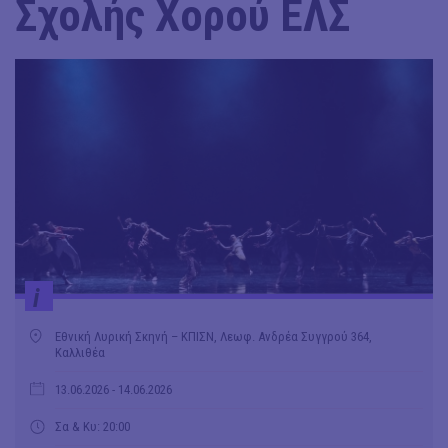
Σχολής Χορού ΕΛΣ
i
Εθνική Λυρική Σκηνή – ΚΠΙΣΝ, Λεωφ. Ανδρέα Συγγρού 364,
Καλλιθέα
13.06.2026
- 14.06.2026
Σα & Κυ: 20:00