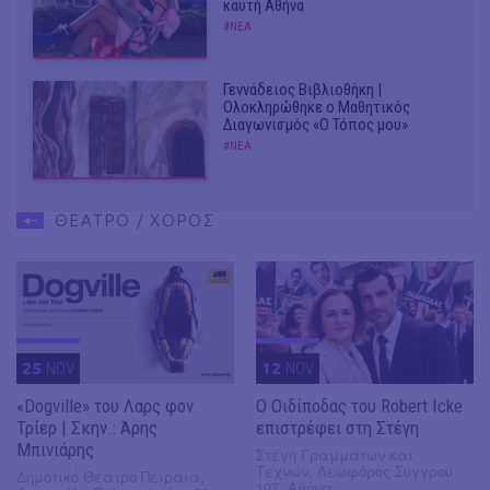
καυτή Αθήνα
#ΝΕΑ
Γεννάδειος Βιβλιοθήκη |
Ολοκληρώθηκε ο Μαθητικός
Διαγωνισμός «Ο Τόπος μου»
#ΝΕΑ
ΘΕΑΤΡΟ / ΧΟΡΟΣ
25
NOV
12
NOV
«Dogville» του Λαρς φον
O Οιδίποδας του Robert Icke
Τρίερ | Σκην.: Άρης
επιστρέφει στη Στέγη
Μπινιάρης
Στέγη Γραμμάτων και
Τεχνών, Λεωφόρος Συγγρού
Δημοτικό Θέατρο Πειραιά,
107, Αθήνα