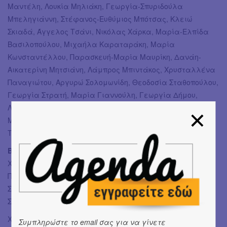
Μαντέλη, Λουκία Μηλιάκη, Γεωργία-Σπυριδούλα
Μπεληγιάννη, Στέφανος-Ευθύμιος Μπότσας, Κλειώ
Σκιαδά, Άγγελος Τσάνι, Νικόλας Χάρκα, Μαρία-Ελπίδα
Βασιλοπούλου, Μιχαήλα Καραταράκη, Μαρία
Κωνσταντέλλου, Παρασκευή-Μαρία Μαυρίκη, Δανάη-
Αικατερίνη Μητσιάνη, Λάμπρος Μπιντάκος, Χρυσταλλένα
Παναγιώτου, Αργυρώ Σολομωνίδη, Θεοδοσία Σταθοπούλου,
Γεωργία Στρατή, Μαρία Γιαννούλη, Γεωργία Δήμου,
Λυδία Καπούνη, Μαρία Λαμπρινού, Σοφία Νικολάου,
Μαρία Πίχλερ-Γάσπαρη, Αλεξάνδρα Σπανού, Γεώργιος
Τσίγγος, Πάτρα Χριστοδούλου
BETWEEN STATES
Χορογραφία: Δανάη-Αικατερίνη Μητσιάνη
Πρωτότυπη μουσική σύνθεση: Λουκάς Τσολακιάν
Σχεδιασμός κοστουμιών: Δανάη-Αικατερίνη Μητσιάνη
Σχεδιασμός φωτισμών: Δημήτρης Κουτάς
Χορεύουν:
Συμπληρώστε το email σας για να γίνετε