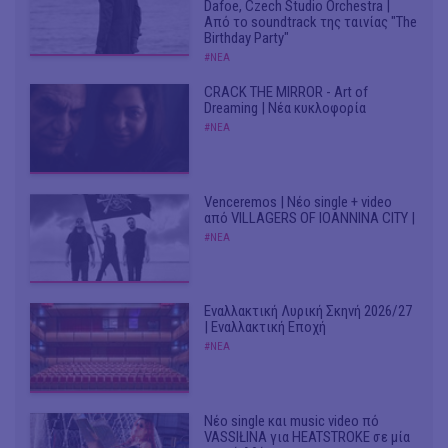
Dafoe, Czech Studio Orchestra |
Από το soundtrack της ταινίας "The
Birthday Party"
#ΝΕΑ
CRACK THE MIRROR - Art of
Dreaming | Νέα κυκλοφορία
#ΝΕΑ
Venceremos | Νέο single + video
από VILLAGERS OF IOANNINA CITY |
#ΝΕΑ
Εναλλακτική Λυρική Σκηνή 2026/27
| Εναλλακτική Εποχή
#ΝΕΑ
Νέο single και music video πό
VASSIŁINA για HEATSTROKE σε μία