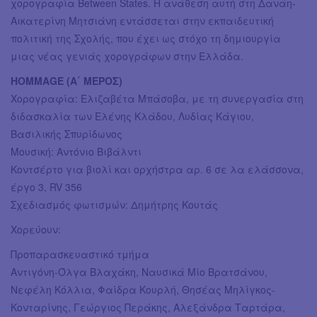
χορογραφία Between States. Η ανάθεση αυτή στη Δανάη-
Αικατερίνη Μητσιάνη εντάσσεται στην εκπαιδευτική
πολιτική της Σχολής, που έχει ως στόχο τη δημιουργία
μιας νέας γενιάς χορογράφων στην Ελλάδα.
HOMMAGE (Α΄ ΜΕΡΟΣ)
Χορογραφία: Ελιζαβέτα Μπάσοβα, με τη συνεργασία στη
διδασκαλία των Ελένης Κλάδου, Λυδίας Κάγιου,
Βασιλικής Σπυρίδωνος
Μουσική: Αντόνιο Βιβάλντι
Κοντσέρτο για βιολί και ορχήστρα αρ. 6 σε λα ελάσσονα,
έργο 3, RV 356
Σχεδιασμός φωτισμών: Δημήτρης Κουτάς
Χορεύουν:
Προπαρασκευαστικό τμήμα
Αντιγόνη-Όλγα Βλαχάκη, Ναυσικά Μίο Βρατσάνου,
Νεφέλη Κόλλια, Φαίδρα Κουρλή, Θησέας Μηλίγκος-
Κονταρίνης, Γεώργιος Περάκης, Αλεξάνδρα Ταρτάρα,