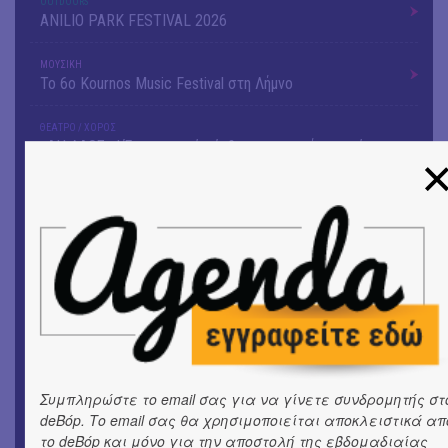
OUTDΟORS
ANILIO PARK FESTIVAL 2026
ΜΟΥΣΙΚΗ
Το 6ο Kournos Music Festival στη Λήμνο
ΘΕΑΤΡΟ / ΧΟΡΟΣ
«ΑΗ ΛΑΟΣ» | Ένα σκηνικό ρέκβιεμ για την ήττα ενός
λαού
ΕΙΚΑΣΤΙΚΑ
Ομαδική έκθεση | Προσωρινά για Πάντα
ΕΙΚΑΣΤΙΚΑ
Αργύρης Ραλλιάς | Λιτανεία
ΕΙΚΑΣΤΙΚΑ
Θανάσης Λάλας-Κώστας Τσόκλης - Συνομιλώντας με
εικόνες και λέξεις
Συμπληρώστε το email σας για να γίνετε συνδρομητής στ
deBόp. Το email σας θα χρησιμοποιείται αποκλειστικά απ
ΘΕΑΤΡΟ / ΧΟΡΟΣ
το deBόp και μόνο για την αποστολή της εβδομαδιαίας
«Μήδεια» του Ευριπίδη | Σκην.: Nikita Milivojević