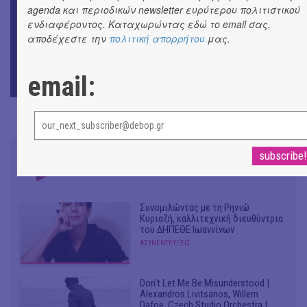
agenda και περιοδικών newsletter ευρύτερου πολιτιστικού
ενδιαφέροντος. Καταχωρώντας εδώ το email σας,
ΜΟΥΣΙΚΗ
αποδέχεστε την
πολιτική απορρήτου
μας.
9o Φεστιβάλ Στρογγύλη στη Σαντορίνη
ΘΕΑΤΡΟ / ΧΟΡΟΣ
email:
«Ίων» του Ευρυπίδη
Συνομιλώντας με τη Ρηνιώ
Κυριαζή, καλλιτεχνική διευθύντρια
του ΔΗΠΕΘΕ Ιωαννίνων
#ΣΥΝΕΝΤΕΥΞΕΙΣ
Don't Let Me Be Misunderstood |
Alexandros Livitsanos, Willem
Dafoe, Czech Studio Orchestra |