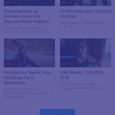
29
JUL
26
JUL
Κινηματογράφος με
«Στάσου πλάι μου» | Προβολή
ελεύθερη είσοδο στη
στη Στοά
Δημοτική Αγορά Κυψέλης
ΣΤΟΑ Culture, Πεσμαζόγλου 5
& Σταδίου
Δημοτική Αγορά Κυψέλης,
Φωκίωνος Νέγρη 42, Κυψέλη
25
JUL
22
JUL
Ραντεβού για "θερινό" στον
KINO Athens - THE DEER
πεζόδρομο της Δ.
CLUB
Αρεοπαγίτου
T.A.F. / the art foundation,
Νορμανού 5, Μοναστηράκι
Πεζόδρομος Διονυσίου
Αρεοπαγίτου (στη συμβολή με
Παρθενώνος)