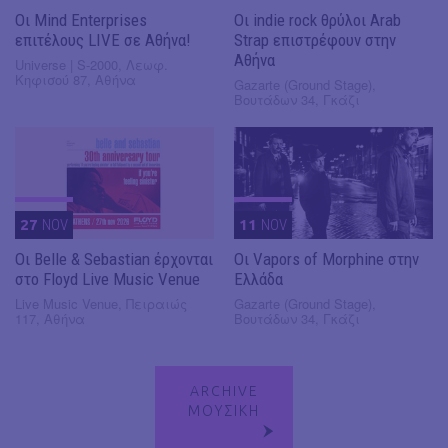
Οι Mind Enterprises
Οι indie rock θρύλοι Arab
επιτέλους LIVE σε Αθήνα!
Strap επιστρέφουν στην
Αθήνα
Universe | S-2000, Λεωφ.
Κηφισού 87, Αθήνα
Gazarte (Ground Stage),
Βουτάδων 34, Γκάζι
27
NOV
11
NOV
Οι Belle & Sebastian έρχονται
Οι Vapors of Morphine στην
στο Floyd Live Music Venue
Ελλάδα
Live Music Venue, Πειραιώς
Gazarte (Ground Stage),
117, Αθήνα
Βουτάδων 34, Γκάζι
ARCHIVE
ΜΟΥΣΙΚΗ