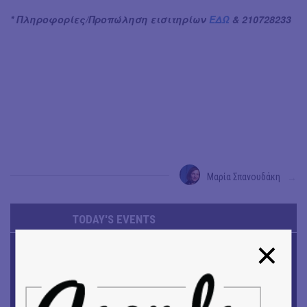
* Πληροφορίες/Προπώληση εισιτηρίων
ΕΔΩ
& 210728233
Μαρία Σπανουδάκη
→
TODAY'S EVENTS
ΜΟΥΣΙΚΗ
16o Samos Young Artists Festival
ΜΟΥΣΙΚΗ
Το 6ο Kournos Music Festival στη Λήμνο