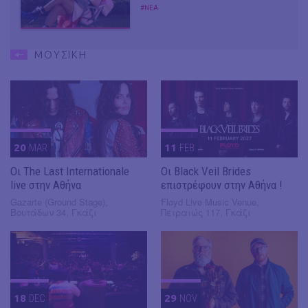
#ΝΕΑ
ΜΟΥΣΙΚΗ
20
MAR
11
FEB
Οι The Last Internationale
Οι Black Veil Brides
live στην Αθήνα
επιστρέφουν στην Αθήνα !
Gazarte (Ground Stage),
Floyd Live Music Venue,
Βουτάδων 34, Γκάζι
Πειραιώς 117, Γκάζι
18
DEC
29
NOV