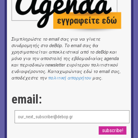
ΘΕΑΤΡΟ / ΧΟΡΟΣ
«ΑΗ ΛΑΟΣ» | Ένα σκηνικό ρέκβιεμ για την ήττα ενός
λαού
Συμπληρώστε το email σας για να γίνετε
ΕΙΚΑΣΤΙΚΑ
Ομαδική έκθεση | Προσωρινά για Πάντα
συνδρομητής στο deBόp. Το email σας θα
χρησιμοποιείται αποκλειστικά από το deBόp και
μόνο για την αποστολή της εβδομαδιαίας agenda
ΕΙΚΑΣΤΙΚΑ
Αργύρης Ραλλιάς | Λιτανεία
και περιοδικών newsletter ευρύτερου πολιτιστικού
ενδιαφέροντος. Καταχωρώντας εδώ το email σας,
αποδέχεστε την
πολιτική απορρήτου
μας.
ΕΙΚΑΣΤΙΚΑ
Θανάσης Λάλας-Κώστας Τσόκλης - Συνομιλώντας με
εικόνες και λέξεις
email:
ΚΙΝ/ΦΟΣ
Οι γαλλικές ταινίες του 16ου Athens Open Air Film
Festival
ΘΕΑΤΡΟ / ΧΟΡΟΣ
«Μήδεια» του Ευριπίδη | Σκην.: Nikita Milivojević