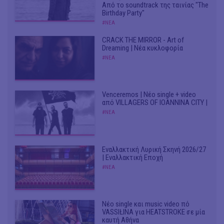
Από το soundtrack της ταινίας "The
Birthday Party"
#ΝΕΑ
CRACK THE MIRROR - Art of
Dreaming | Νέα κυκλοφορία
#ΝΕΑ
Venceremos | Νέο single + video
από VILLAGERS OF IOANNINA CITY |
#ΝΕΑ
Εναλλακτική Λυρική Σκηνή 2026/27
| Εναλλακτική Εποχή
#ΝΕΑ
Νέο single και music video πό
VASSIŁINA για HEATSTROKE σε μία
καυτή Αθήνα