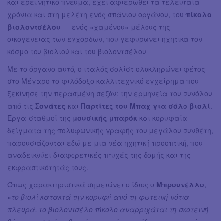
και ερευνητικό πνεύμα, έχει αφιερωθεί τα τελευταία
χρόνια και στη μελέτη ενός σπάνιου οργάνου, του
πίκολο
βιολοντσέλου
— ενός «χαμένου» μέλους της
οικογένειας των εγχόρδων, που γεφυρώνει ηχητικά τον
κόσμο του βιολιού και του βιολοντσέλου.
Με το όργανο αυτό, ο ιταλός σολίστ ολοκληρώνει φέτος
στο Μέγαρο το φιλόδοξο καλλιτεχνικό εγχείρημα που
ξεκίνησε την περασμένη σεζόν: την ερμηνεία του συνόλου
από τις
Σονάτες
και
Παρτίτες του Μπαχ για σόλο βιολί
.
Έργα-σταθμοί της
μουσικής μπαρόκ
και κορυφαία
δείγματα της πολυφωνικής γραφής του μεγάλου συνθέτη,
παρουσιάζονται εδώ με μια νέα ηχητική προοπτική, που
αναδεικνύει διαφορετικές πτυχές της δομής και της
εκφραστικότητάς τους.
Όπως χαρακτηριστικά σημειώνει ο ίδιος ο
Μπρουνέλλο
,
«
το βιολί κατακτά την κορυφή από τη φωτεινή νότια
πλευρά, το βιολοντσέλο πίκολο αναρριχάται τη σκοτεινή