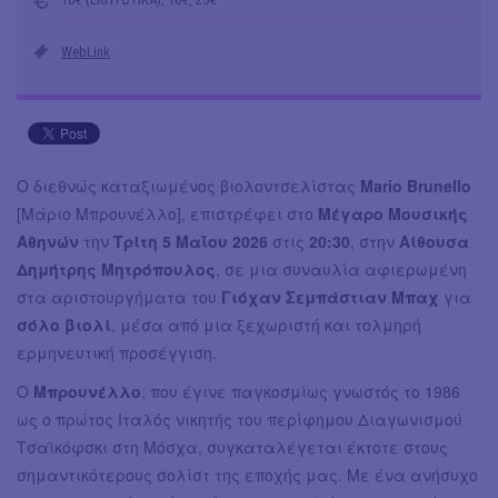
WebLink
Ο διεθνώς καταξιωμένος βιολοντσελίστας
Mario Brunello
[Μάριο Μπρουνέλλο], επιστρέφει στο
Μέγαρο Μουσικής
Αθηνών
την
Τρίτη 5 Μαΐου 2026
στις
20:30
, στην
Αίθουσα
Δημήτρης Μητρόπουλος
, σε μια συναυλία αφιερωμένη
στα αριστουργήματα του
Γιόχαν Σεμπάστιαν Μπαχ
για
σόλο βιολί
, μέσα από μια ξεχωριστή και τολμηρή
ερμηνευτική προσέγγιση.
Ο
Μπρουνέλλο
, που έγινε παγκοσμίως γνωστός το 1986
ως ο πρώτος Ιταλός νικητής του περίφημου Διαγωνισμού
Τσαϊκόφσκι στη Μόσχα, συγκαταλέγεται έκτοτε στους
σημαντικότερους σολίστ της εποχής μας. Με ένα ανήσυχο