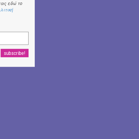
ας εδώ το
λιτική