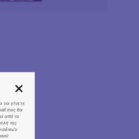
α να γίνετε
ail σας θα
ά από το
τολή της
ριοδικών
ικού