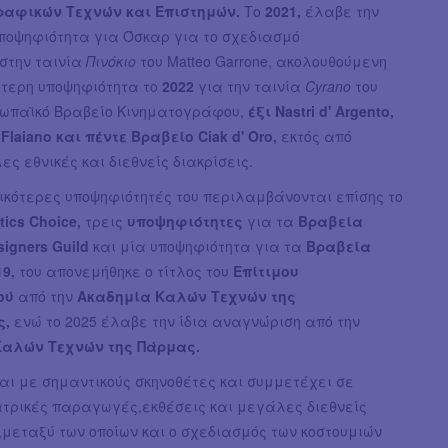
ραφικών Τεχνών και Επιστημών.
Το
2021,
έλαβε την
υποψηφιότητα για Όσκαρ για το σχεδιασμό
στην ταινία
Πινόκιο
του Matteo Garrone, ακολουθούμενη
ύτερη υποψηφιότητα το
2022
για την ταινία
Cyrano
του
ρωπαϊκό Βραβείο Κινηματογράφου,
έξι Nastri d' Argento,
Flaiano και πέντε Βραβείο Ciak d' Oro,
εκτός από
ς εθνικές και διεθνείς διακρίσεις.
ικότερες υποψηφιότητές του περιλαμβάνονται επίσης το
tics Choice,
τρεις
υποψηφιότητες
για τα
Βραβεία
igners Guild
και μία υποψηφιότητα για τα
Βραβεία
19,
του απονεμήθηκε ο τίτλος του
Επίτιμου
ού
από την
Ακαδημία Καλών Τεχνών της
ς,
ενώ το 2025 έλαβε την ίδια αναγνώριση από την
Καλών Τεχνών της Πάρμας.
αι με σημαντικούς σκηνοθέτες και συμμετέχει σε
ατρικές παραγωγές,εκθέσεις και μεγάλες διεθνείς
μεταξύ των οποίων και ο σχεδιασμός των κοστουμιών