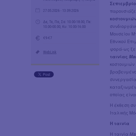
Σεπτεμβρίο
παρουσιάζε
27.05.2026
- 13.09.2026
κοστουμιών
Δε, Τε, Πα, Σα: 10.00-18.00, Πε:
συνδιοργάνω
10.00-00.00, Κυ: 10.00-16.00
Μουσείου Μπ
€9-€7
Εθνικού Επι
φορά-ως ξε
WebLink
ταινίας
Ma
κοστουμιών 
βραβευμένο
συνεργασία
καταξιωμέν
οποίας είνα
Η έκθεση σ
Ιταλικής Μό
Η ταινία
Η ταινία
Ma