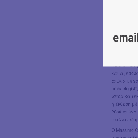
ήταν η ανα
στις παραστ
φωτογραφίσε
Στο πλαίσιο
emai
Parrini, εξ
Μαρίας Κάλ
της ζωής κα
που τον δια
αυθεντικότη
και αξεσου
αιώνα μέχρι
archaelogis
ιστορικά τε
η έκθεση μ
20ού αιώνα (
Ιταλίας στη
Ο Massimo C
για τα ενδύ