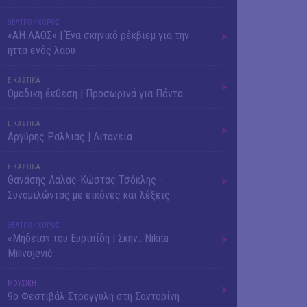
ΘΕΑΤΡΟ / ΧΟΡΟΣ
«ΑΗ ΛΑΟΣ» | Ένα σκηνικό ρέκβιεμ για την
ήττα ενός λαού
ΕΙΚΑΣΤΙΚΑ
Ομαδική έκθεση | Προσωρινά για Πάντα
ΕΙΚΑΣΤΙΚΑ
Αργύρης Ραλλιάς | Λιτανεία
ΕΙΚΑΣΤΙΚΑ
Θανάσης Λάλας-Κώστας Τσόκλης -
Συνομιλώντας με εικόνες και λέξεις
ΘΕΑΤΡΟ / ΧΟΡΟΣ
«Μήδεια» του Ευριπίδη | Σκην.: Nikita
Milivojević
ΜΟΥΣΙΚΗ
9o Φεστιβάλ Στρογγύλη στη Σαντορίνη