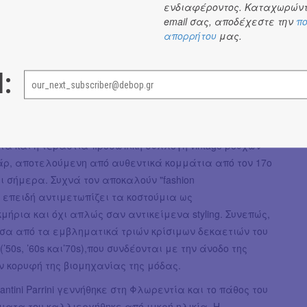
παράσταση των εμβληματικών εμφανίσεων της ντίβας
ενδιαφέροντος. Καταχωρώντ
άσεις της, στα εξώφυλλα των δίσκων της και στις
email σας, αποδέχεστε την
πο
απορρήτου
μας.
ις της, όπως εκείνης για το περιοδικό
Life.
 αυτό, μέσα από τις δημιουργίες του, ο Massimo Cantini
l:
ερευνά την ισχυρή και πολυεπίπεδη προσωπικότητα της
λας, εστιάζοντας σε στιγμιότυπα από κομβικά σημεία
ι της καλλιτεχνικής της πορείας. Ένα από τα στοιχεία
κρίνουν είναι η εμμονή του με την ιστορική
τα και η τεράστια προσωπική συλλογή vintage ρούχων
άρ, αποτελούμενη από αυθεντικά κομμάτια από τον 17ο
 σήμερα. Συχνά τον αποκαλούν "fashion
t", επειδή αντιμετωπίζει τα κοστούμια ως
κμήρια και όχι απλώς σαν αντικείμενα styling. Συνεπώς,
έσα από τα εμβληματικά τριών κρίσιμων δεκαετιών του
’50s, ’60s και’70s),που συνδέονται με την άνοδο της
ν κορυφή της βιομηχανίας της μόδας.
antini Parrini γεννήθηκε στη Φλωρεντία και το πάθος του
ματα του καλλιεργήθηκε από μικρή ηλικία. Η