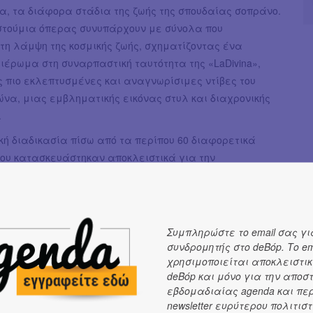
α, τα διάφορα στάδια της ζωής της σπουδαίας σοπράνο.
στούμια όπερας συνυπάρχουν με σύνολα που
τη λάμψη της κοσμικής ζωής, σχηματίζοντας ένα
έρωμα στη συναρπαστική ταυτότητα της «LaDivina»,
ς πιο εκλεπτυσμένες και αναγνωρίσιμες ντίβες του
ώνα, μιας εμβληματικής εικόνας στυλ και διαχρονικής
.
κή διαδικασία πίσω από τα περίπου 60 διαφορετικά
που κατασκευάστηκαν αποκλειστικά για την
ρια, Angelina Jolie, με την οποία ο ενδυματολόγος
ε στενά, αποτελεί φόρο τιμής στη σχολαστική ιστορική
 στόχο να αποδώσει ενδυματολογικά όχι μόνο την
εικόνα της Κάλλας αλλά και να εμβαθύνει στην
Συμπληρώστε το email σας γι
ς μέσω των ρούχων, ο Massimo Cantini Parrini και η
συνδρομητής στο deBόp. Το em
χρησιμοποιείται αποκλειστικ
 μελέτησαν διεξοδικά φωτογραφίες, εμφανίσεις στη
deBόp και μόνο για την αποσ
χογραφήσεις της Κάλλας από τη δεκαετία του 1940 έως
εβδομαδιαίας agenda και πε
 του 1970. Μια από τις πιο συναρπαστικές προκλήσεις
newsletter ευρύτερου πολιτιστ