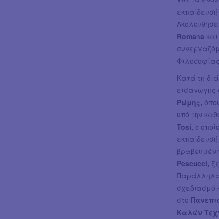
εκπαίδευσή 
Ακολούθησε
Romana
και
συνεργαζόμ
Φιλοσοφίας
Κατά τη διά
εισαγωγής 
Ρώμης,
όπο
υπό την καθ
Tosi,
ο οποί
εκπαίδευσή
βραβευμένη
Pescucci,
ξε
Παράλληλα 
σχεδιασμό 
στο
Πανεπι
Καλών Τεχ