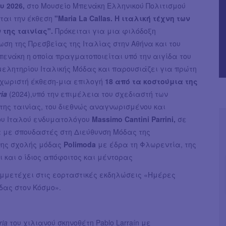
υ 2026,
στο Μουσείο Μπενάκη Ελληνικού Πολιτισμού
ται την έκθεση
"Maria La Callas. Η ιταλική τέχνη των
 της ταινίας".
Πρόκειται για μια φιλόδοξη
ση της Πρεσβείας της Ιταλίας στην Αθήνα και του
ενάκη η οποία πραγματοποιείται υπό την αιγίδα του
μελητηρίου Ιταλικής Μόδας και παρουσιάζει για πρώτη
χωριστή έκθεση-μια επιλογή
18 από τα κοστούμια της
ria
(2024),υπό την επιμέλεια του σχεδιαστή των
της ταινίας, του διεθνώς αναγνωρισμένου και
υ Ιταλού ενδυματολόγου
Massimo Cantini Parrini,
σε
 με σπουδαστές στη Διεύθυνση Μόδας της
ης σχολής μόδας
Polimoda
με έδρα τη Φλωρεντία, της
ι και ο ίδιος απόφοιτος και μέντορας
υμμετέχει στις εορταστικές εκδηλώσεις «Ημέρες
δας στον Κόσμο».
ria
του χιλιανού σκηνοθέτη Pablo Larraín με