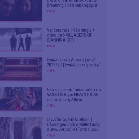
CRACK THE MIRROR - Art of
Dreaming | Νέα κυκλοφορία
#ΝΕΑ
Venceremos | Νέο single +
video από VILLAGERS OF
IOANNINA CITY |
#ΝΕΑ
Εναλλακτική Λυρική Σκηνή
2026/27 | Εναλλακτική Εποχή
#ΝΕΑ
Νέο single και music video πό
VASSIŁINA για HEATSTROKE
σε μία καυτή Αθήνα
#ΝΕΑ
Γεννάδειος Βιβλιοθήκη |
Ολοκληρώθηκε ο Μαθητικός
Διαγωνισμός «Ο Τόπος μου»
#ΝΕΑ