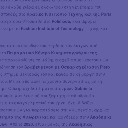
του έλαβε χώρα εξ ολοκλήρου στη γενέτειρά του:
 σπουδές στο
Κρατικό Ινστιτούτο Τέχνης και της Porta
 αργότερα σπούδασε στο
Polimoda,
ένα ίδρυμα
ενο με το
Fashion Institute of Technology
Τέχνης και
.
ρκεια των σπουδών του, κέρδισε τον διαγωνισμό
στο
Πειραματικό Κέντρο Κινηματογράφου της
υ παρακολούθησε το μάθημα σχεδιασμού κοστουμιών
οδήγηση του
βραβευμένου με Όσκαρ σχεδιαστή Piero
ος υπήρξε μέντοράς του και καθοριστική μορφή στην
 του. Μετά από αρκετά χρόνια συνεργασίας με τη
 με Όσκαρ σχεδιάστρια κοστουμιών
Gabriella
κίνησε μια λαμπρή ανεξάρτητη σταδιοδρομία.
με το επαγγελματικό του έργο, έχει διδάξει
κοστουμιών για παραστάσεις στη Φλωρεντία, αρχικά
στήμιο της Φλωρεντίας
και αργότερα στην
Ακαδημία
νών.
Από το
2020,
είναι μέλος της
Ακαδημίας