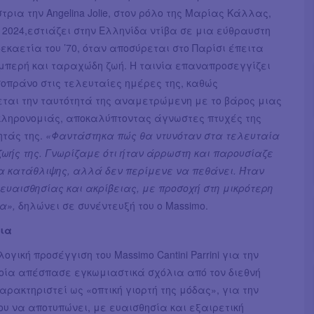
ρια την Angelina Jolie, στον ρόλο της Μαρίας Κάλλας,
2024,εστιάζει στην Ελληνίδα ντίβα σε μια εύθραυστη
δεκαετία του ’70, όταν αποσύρεται στο Παρίσι έπειτα
μπερή και ταραχώδη ζωή. Η ταινία επαναπροσεγγίζει
σοπράνο στις τελευταίες ημέρες της, καθώς
ται την ταυτότητά της αναμετρώμενη με το βάρος μιας
κληρονομιάς, αποκαλύπτοντας άγνωστες πτυχές της
ητάς της.
«Φαντάστηκα πώς θα ντυνόταν στα τελευταία
ζωής της. Γνωρίζαμε ότι ήταν άρρωστη και παρουσίαζε
 κατάθλιψης, αλλά δεν περίμενε να πεθάνει. Ήταν
ευαισθησίας και ακρίβειας, με προσοχή στη μικρότερη
α»,
δηλώνει σε συνέντευξή του ο Massimo.
ια
ογική προσέγγιση του Massimo Cantini Parrini για την
ποία απέσπασε εγκωμιαστικά σχόλια από τον διεθνή
χαρακτηριστεί ως «οπτική γιορτή της μόδας», για την
ου να αποτυπώνει, με ευαισθησία και εξαιρετική