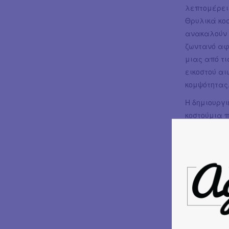
λεπτομέρει
Θρυλικά κο
ανακαλούν 
ζωντανό αφι
μιας από τι
εικοστού αι
κομψότητας
Η δημιουργι
κοστούμια 
πρωταγωνίστ
συνεργάστηκ
έρευνα. Με
εξωτερική 
ψυχολογία τη
ομάδα του,
σκηνή και η
τη δεκαετία