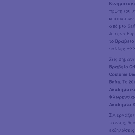
Κινηματογ
πρώτη του 
κοστουμιών 
από μια δε
Joe ένα Ευ
το Βραβείο 
πολλές άλλε
Στις σημαντ
Βραβείο Cri
Costume Des
Bafta.
Το
20
Ακαδημαϊκ
Φλωρεντία
Ακαδημία 
Συνεργάζετ
ταινίες, θε
εκδηλώσεις,