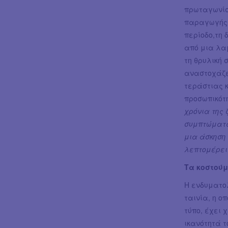
πρωταγωνίστ
παραγωγής 
περίοδο,τη 
από μια λα
τη θρυλική 
αναστοχάζε
τεράστιας 
προσωπικότ
χρόνια της 
συμπτώματα
μια άσκηση 
λεπτομέρει
Τα κοστούμ
Η ενδυματολ
ταινία, η ο
τύπο, έχει 
ικανότητά τ