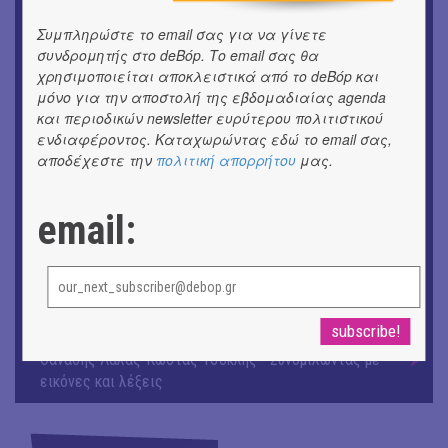
Κινηματογράφος με ελεύθερη είσοδο στη Δημοτική
Αγορά Κυψέλης
Συμπληρώστε το email σας για να γίνετε
συνδρομητής στο deBόp. Το email σας θα
ΘΕΑΤΡΟ / ΧΟΡΟΣ
χρησιμοποιείται αποκλειστικά από το deBόp και
«ΑΗ ΛΑΟΣ» | Ένα σκηνικό ρέκβιεμ για την ήττα ενός
μόνο για την αποστολή της εβδομαδιαίας agenda
λαού
και περιοδικών newsletter ευρύτερου πολιτιστικού
ενδιαφέροντος. Καταχωρώντας εδώ το email σας,
ΕΙΚΑΣΤΙΚΑ
αποδέχεστε την
πολιτική απορρήτου
μας.
Ομαδική έκθεση | Προσωρινά για Πάντα
email:
ΕΙΚΑΣΤΙΚΑ
Έκθεση φωτογραφίας: Ανδρίων έργα και ημέρες
ΕΙΚΑΣΤΙΚΑ
Αργύρης Ραλλιάς | Λιτανεία
ΕΙΚΑΣΤΙΚΑ
Θανάσης Λάλας-Κώστας Τσόκλης - Συνομιλώντας με
εικόνες και λέξεις