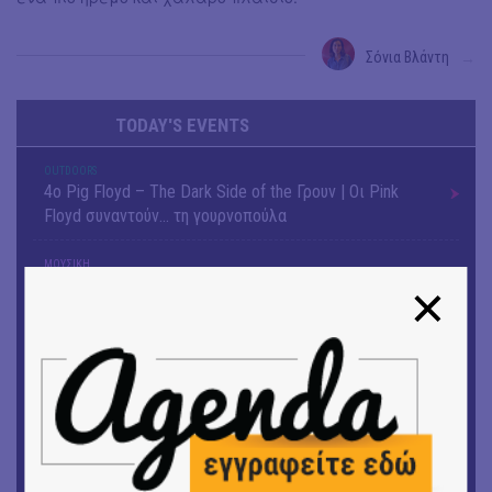
Σόνια Βλάντη
→
TODAY'S EVENTS
OUTDΟORS
4ο Pig Floyd – The Dark Side of the Γρουν | Οι Pink
Floyd συναντούν… τη γουρνοπούλα
ΜΟΥΣΙΚΗ
16o Samos Young Artists Festival
OUTDΟORS
ANILIO PARK FESTIVAL 2026
ΜΟΥΣΙΚΗ
Το 6ο Kournos Music Festival στη Λήμνο
ΚΙΝ/ΦΟΣ