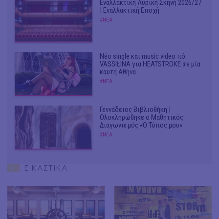
Εναλλακτική Λυρική Σκηνή 2026/27
| Εναλλακτική Εποχή
#ΝΕΑ
Νέο single και music video πό
VASSIŁINA για HEATSTROKE σε μία
καυτή Αθήνα
#ΝΕΑ
Γεννάδειος Βιβλιοθήκη |
Ολοκληρώθηκε ο Μαθητικός
Διαγωνισμός «Ο Τόπος μου»
#ΝΕΑ
ΕΙΚΑΣΤΙΚΑ