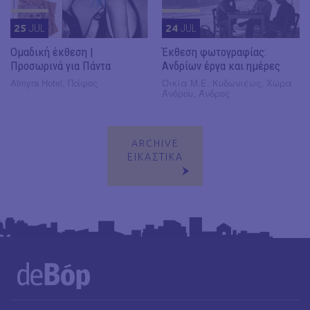
25
JUL
24
JUL
Ομαδική έκθεση |
Έκθεση φωτογραφίας:
Προσωρινά για Πάντα
Ανδρίων έργα και ημέρες
Almyra Hotel, Πάφος
Οικία Μ.Ε. Κυδωνιέως, Χώρα
Άνδρου, Άνδρος
ARCHIVE
ΕΙΚΑΣΤΙΚΑ