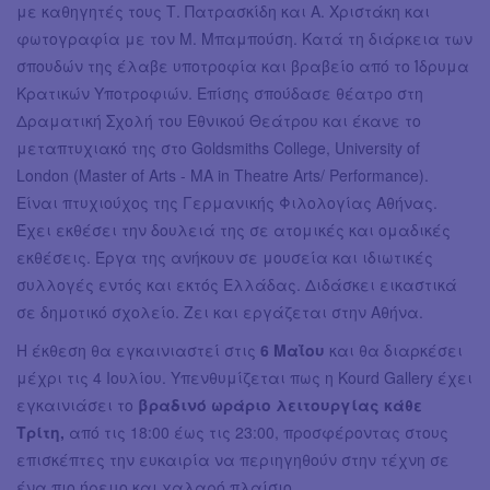
με καθηγητές τους Τ. Πατρασκίδη και Α. Χριστάκη και
φωτογραφία με τον Μ. Μπαμπούση. Κατά τη διάρκεια των
σπουδών της έλαβε υποτροφία και βραβείο από το Ίδρυμα
Κρατικών Υποτροφιών. Επίσης σπούδασε θέατρο στη
Δραματική Σχολή του Εθνικού Θεάτρου και έκανε το
μεταπτυχιακό της στο Goldsmiths College, University of
London (Master of Arts - MA in Theatre Arts/ Performance).
Είναι πτυχιούχος της Γερμανικής Φιλολογίας Αθήνας.
Έχει εκθέσει την δουλειά της σε ατομικές και ομαδικές
εκθέσεις. Έργα της ανήκουν σε μουσεία και ιδιωτικές
συλλογές εντός και εκτός Ελλάδας. Διδάσκει εικαστικά
σε δημοτικό σχολείο. Ζει και εργάζεται στην Αθήνα.
Η έκθεση θα εγκαινιαστεί στις
6 Μαΐου
και θα διαρκέσει
μέχρι τις 4 Ιουλίου. Υπενθυμίζεται πως η Kourd Gallery έχει
εγκαινιάσει το
βραδινό ωράριο λειτουργίας κάθε
Τρίτη,
από τις 18:00 έως τις 23:00, προσφέροντας στους
επισκέπτες την ευκαιρία να περιηγηθούν στην τέχνη σε
ένα πιο ήρεμο και χαλαρό πλαίσιο.