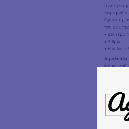
άνοιξη θα 
παραμύθια. 
όχημα τη μο
που μας πε
● Δευτέρα 11
● Αίθριο
● Είσοδος 
Αιμοδοσία
Με πρωτοβου
διοργανώνει
● Τρίτη 12/5 
● Μεγάλο Φ
● Είσοδος 
Bingo Night
Το OSEK TUT
γειτονιά. Θ
απολαυστικ