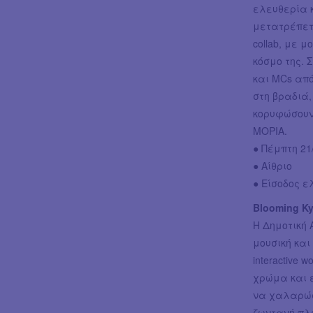
ελευθερία κ
μετατρέπετα
collab, με 
κόσμο της. Σ
και MCs από
στη βραδιά, 
κορυφώσουν
ΜΟΡΙΑ.
● Πέμπτη 21/
● Αίθριο
● Είσοδος 
Blooming Ky
Η Δημοτική 
μουσική και 
interactive
χρώμα και 
να χαλαρώσε
ζωντανή πλε