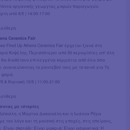
ϊόντα οργανικής γεωργίας μικρών παραγωγών.
τη από 6/5 | 14:00-17:00
ελεύθερη
hens Ceramics Fair
κο Fired Up Athens Ceramics Fair έρχεται ξανά στη
ορά Κυψέλης. Περισσότεροι από 50 κεραμίστες απ' όλη
 θα διαθέτουν επιλεγμένα κομμάτια από όλα όσα
, ανανεώνοντας το ραντεβού τους με το κοινό για 7η
 φορά.
5 & Κυριακή 10/5 | 11:00-21:00
ελεύθερη
ντας με ιστορίες
Χαϊκάλη, η Μαρίνα Δακανάλη και η Ιωάννα Ρήγα
με τον λόγο και τη μουσική στις εποχές, στις ηπείρους,
ς. Είναι σκοτάδι; Είναι μακριά; Είναι ασφυκτικά; Η