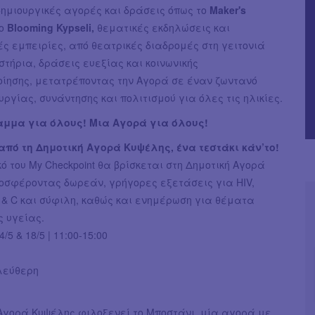
δημιουργικές αγορές και δράσεις όπως το
Maker's
το
Blooming Kypseli,
θεματικές εκδηλώσεις και
ς εμπειρίες, από θεατρικές διαδρομές στη γειτονιά
τήρια, δράσεις ευεξίας και κοινωνικής
οίησης, μετατρέποντας την Αγορά σε έναν ζωντανό
υργίας, συνάντησης και πολιτισμού για όλες τις ηλικίες.
μμα για όλους! Μια Αγορά για όλους!
από τη Δημοτική Αγορά Κυψέλης, ένα τεστάκι κάν’το!
ό του My Checkpoint θα βρίσκεται στη Δημοτική Αγορά
οσφέροντας δωρεάν, γρήγορες εξετάσεις για HIV,
 & C και σύφιλη, καθώς και ενημέρωση για θέματα
ς υγείας.
/5 & 18/5 | 11:00-15:00
ελεύθερη
 Αγορά Κυψέλης φιλοξενεί το Μποστάνι, μία αγορά με