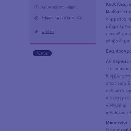
Κουζίνας,
Αναλυτικά στο κείμενο
Market
και 
ΑΝΑΛΥΤΙΚΑ ΣΤΟ ΚΕΙΜΕΝΟ
συμμετοχικέ
μέχρι εργασ
WebLink
ευαισθητοπ
κόμβο δημιο
Ένα πρόγρα
Αν περνάς 
Το προσωπικ
Κυψέλης πρ
ηπατίτιδα B
σεξουαλική
● Δευτέρες 4
● Μικρό φ
● Είσοδος 
Μποστάνι
Η Δημοτική