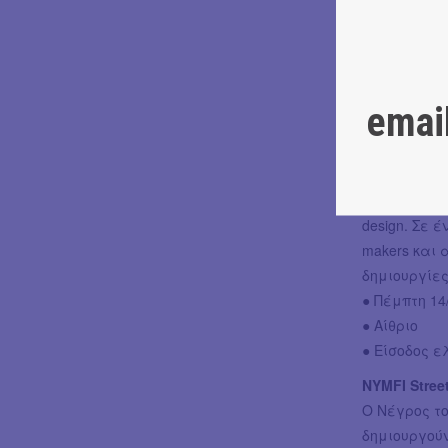
φωνάζουμε 
προσδοκίες,
● Τετάρτη 13
● Αίθριο
emai
● Δωρεάν σ
Maker’s Mar
Ένα τετραή
brands που 
design. Σε 
makers και 
δημιουργίες
● Πέμπτη 14/
● Αίθριο
● Είσοδος 
NYMFI Stree
Ο Νέγρος τ
δημιουργούν