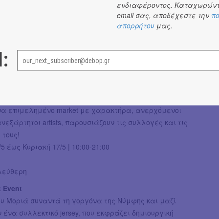
ενδιαφέροντος. Καταχωρώντ
BINGO. Φέρτε τον γείτονα, τη γειτόνισσα, χαμηλές
email σας, αποδέχεστε την
πο
 κάτι να πιείτε/φάτε, κέφι & μπρίο!
απορρήτου
μας.
/5 | 19:00-21:00
l:
υμμετοχή με προκράτηση θέσης εδώ
ket
μερο αφιερωμένο σε νέους καλλιτέχνες και μικρά
επενδύουν στην ποιότητα, την αισθητική και το αυθεντικό
ένα επιμελημένο market με χαρακτήρα, ανερχόμενοι
ανεξάρτητοι artists, παρουσιάζουν τις συλλογές και τις
 τους!
5 έως Κυριακή 17/5 | 10:00-21:00
ελεύθερη
t Event
ου Μοριά συναντά τη γοργόνα της Νύμφης και μαζί
 ένα συλλεκτικό jersey, που εκφράζει δημιουργική