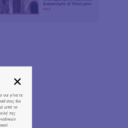
Διαγωνισμός «Ο Τόπος μου»
#ΝΕΑ
α να γίνετε
ail σας θα
ά από το
τολή της
ριοδικών
ικού