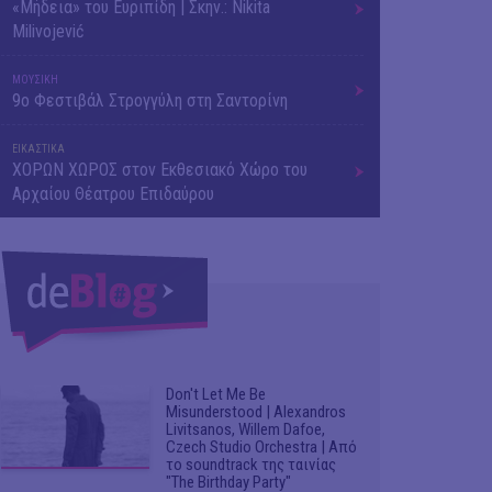
«Μήδεια» του Ευριπίδη | Σκην.: Nikita
Milivojević
ΜΟΥΣΙΚΗ
9o Φεστιβάλ Στρογγύλη στη Σαντορίνη
ΕΙΚΑΣΤΙΚΑ
ΧΟΡΩΝ ΧΩΡΟΣ στον Εκθεσιακό Χώρο του
Αρχαίου Θέατρου Επιδαύρου
Don't Let Me Be
Misunderstood | Alexandros
Livitsanos, Willem Dafoe,
Czech Studio Orchestra | Από
το soundtrack της ταινίας
"The Birthday Party"