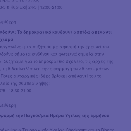
/5 & Κυριακή 24/5 | 12:00-21:00
ελεύθερη
υδούνι: To δημοκρατικό κουδούνι ασπίδα απέναντι
ρχισμό
ιοργανώνει μια συζήτηση με αφορμή την έρευνά του
υδούνι: σήματα κινδύνου και φωτεινά σημεία στην
. Συζητάμε για το δημοκρατικό σχολείο, τις αρχές της
, τη διδασκαλία και την εφαρμογή των δικαιωμάτων
 Ποιες αυταρχικές ιδέες βρίσκει απέναντί του το
λείο της συμπερίληψης;
/5 | 18:30-21:00
ελεύθερη
φορμή την Παγκόσμια Ημέρα Υγείας της Εμμήνου
ρόληψης & Σεξουαλικής Υγείας Checkpoint και το Bloom: