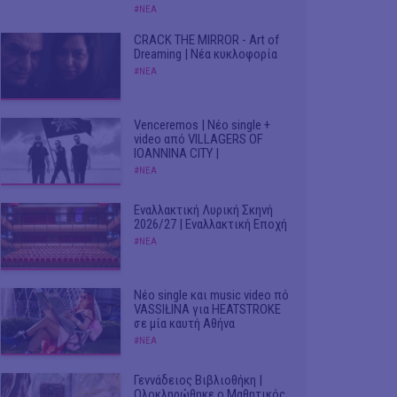
#ΝΕΑ
CRACK THE MIRROR - Art of
Dreaming | Νέα κυκλοφορία
#ΝΕΑ
Venceremos | Νέο single +
video από VILLAGERS OF
IOANNINA CITY |
#ΝΕΑ
Εναλλακτική Λυρική Σκηνή
2026/27 | Εναλλακτική Εποχή
#ΝΕΑ
Νέο single και music video πό
VASSIŁINA για HEATSTROKE
σε μία καυτή Αθήνα
#ΝΕΑ
Γεννάδειος Βιβλιοθήκη |
Ολοκληρώθηκε ο Μαθητικός