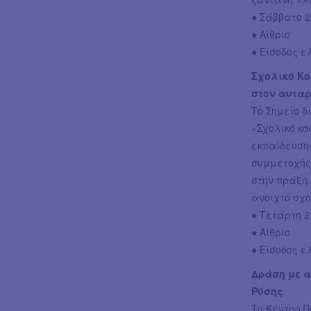
● Σάββατο 23
● Αίθριο
● Είσοδος 
Σχολικό Κο
στον αυτα
Το Σημείο δ
«Σχολικό κο
εκπαίδευση»
συμμετοχής
στην πράξη.
ανοιχτό σχο
● Τετάρτη 27
● Αίθριο
● Είσοδος 
Δράση με α
Ρύσης
Το Κέντρο Π