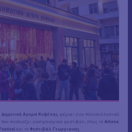
η
Δημοτική Αγορά Κυψέλης
φέρνει ένα πολυσυλλεκτικό
που συνδυάζει γαστρονομικά φεστιβάλ, όπως το
Athens
Festival
και το
Φεστιβάλ Γεωργιανής