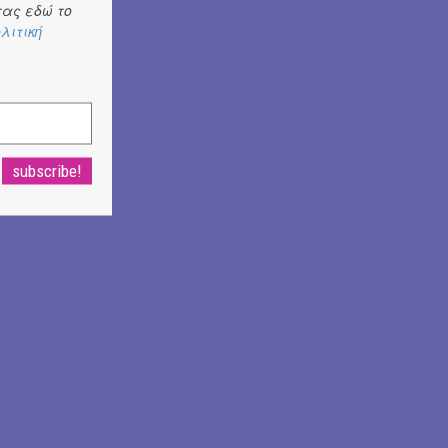
ας εδώ το
λιτική