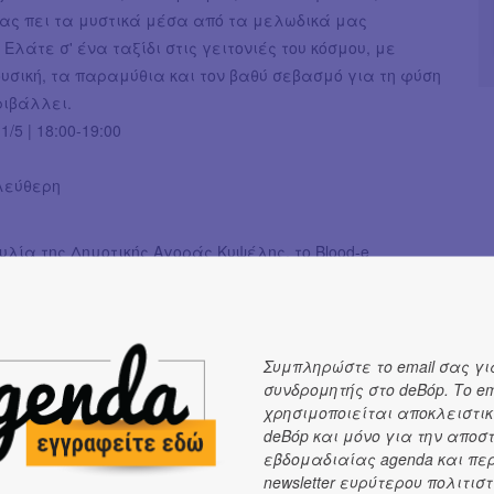
μας πει τα μυστικά μέσα από τα μελωδικά μας
Ελάτε σ' ένα ταξίδι στις γειτονιές του κόσμου, με
υσική, τα παραμύθια και τον βαθύ σεβασμό για τη φύση
ριβάλλει.
/5 | 18:00-19:00
ελεύθερη
λία της Δημοτικής Αγοράς Κυψέλης, το Blood-e
 μία δράση για τη στήριξη της εθελοντικής αιμοδοσίας.
| 09:30-13:00
ελεύθερη
Συμπληρώστε το email σας γι
συνδρομητής στο deBόp. Το em
χρησιμοποιείται αποκλειστικ
U διοργανώνει μια εκδήλωση από τη γειτονιά, για τη
deBόp και μόνο για την αποσ
α μαζευτούμε στην Αγορά για ένα παιχνίδι απλό, πολύ
εβδομαδιαίας agenda και πε
newsletter ευρύτερου πολιτιστ
ό, όπου ακούμε αριθμούς, τους τσεκάρουμε και ξαφνικά