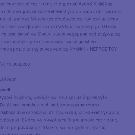
αι τον παλμό της πόλης. H Δημοτική Αγορά Κυψέλης
ι σε ένα μοναδικό street event για να γιορτάσει αυτό το
μουσική, μπύρες Νύμφη και ατμόσφαιρα που ανήκει στον
το επίκεντρο βρίσκεται το συλλεκτικό jersey, με DJ sets
 τη local σκηνή να δίνουν μια συνεχόμενη ροή ενέργειας
ενώ εκπλήξεις και ένα special secret guest θα
 την εμπειρία της συνεργασίας ΝΥΜΦΗ × ΝΕΓΡΟΣ ΤΟΥ
5 | 19:00-23:00
ελεύθερη
pseli
Αγορά Κυψέλης ανθίζει και γεμίζει με δημιουργία,
ζωή! Local brands, street food, δροσερά ποτά και
 workshops συναντιούνται σε ένα ανοιξιάτικο event γεμάτο
ενέργεια. Ελάτε να γνωρίσετε δημιουργούς της πόλης,
τε με μουσικές επιλογές και να ζήσετε την πιο
υρά της γειτονιάς.