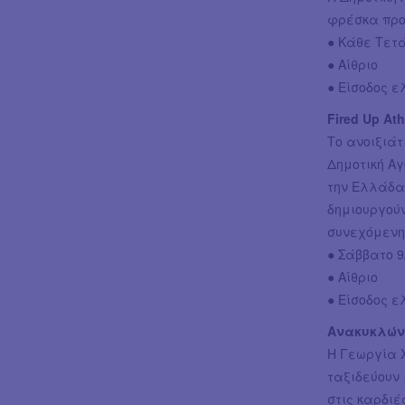
φρέσκα προ
● Κάθε Τετάρ
● Αίθριο
● Είσοδος 
Fired Up At
Το ανοιξιάτι
Δημοτική Αγ
την Ελλάδα
δημιουργούν
συνεχόμενη
● Σάββατο 9/
● Αίθριο
● Είσοδος 
Ανακυκλώνο
Η Γεωργία 
ταξιδεύουν 
στις καρδιέ