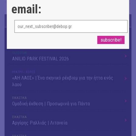
Σόνια Βλάντη
→
email:
TODAY'S EVENTS
ΜΟΥΣΙΚΗ
16o Samos Young Artists Festival
OUTDΟORS
ANILIO PARK FESTIVAL 2026
ΘΕΑΤΡΟ / ΧΟΡΟΣ
«ΑΗ ΛΑΟΣ» | Ένα σκηνικό ρέκβιεμ για την ήττα ενός
λαού
ΕΙΚΑΣΤΙΚΑ
Ομαδική έκθεση | Προσωρινά για Πάντα
ΕΙΚΑΣΤΙΚΑ
Αργύρης Ραλλιάς | Λιτανεία