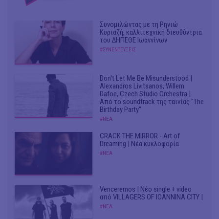
Συνομιλώντας με τη Ρηνιώ
Κυριαζή, καλλιτεχνική διευθύντρια
του ΔΗΠΕΘΕ Ιωαννίνων
#ΣΥΝΕΝΤΕΥΞΕΙΣ
Don't Let Me Be Misunderstood |
Alexandros Livitsanos, Willem
Dafoe, Czech Studio Orchestra |
Από το soundtrack της ταινίας "The
Birthday Party"
#ΝΕΑ
CRACK THE MIRROR - Art of
Dreaming | Νέα κυκλοφορία
#ΝΕΑ
Venceremos | Νέο single + video
από VILLAGERS OF IOANNINA CITY |
#ΝΕΑ