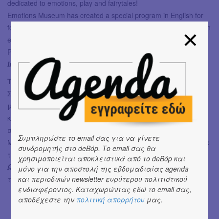
dedicated to emotions, play and fairytales!
Emotions Museum has created a special program in English for
foreign families and groups in order to enjoy a private tour with an
educator of the museum in the interactive exhibition “In Anger’s
Palace!”
Information & reservations:
2109218329
ΤΟ ΜΙΚΡΟ ΠΩΛΗΤΗΡΙΟ ΤΟΥ ΜΟΥΣΕΙΟΥ
Στο μικρό πωλητήριο του Μουσείου Συναισθημάτων
μπορείτε να βρείτε επιλεγμένα βιβλία, χειροποίητες
κατασκευές και είδη του μουσείου με θέμα τα
συναισθήματα.
Συμπληρώστε το email σας για να γίνετε
Με κάθε αγορά σας και κάθε εισιτήριο ενισχύετε το έργο
συνδρομητής στο deBόp. Το email σας θα
του!
χρησιμοποιείται αποκλειστικά από το deBόp και
Ωράριο λειτουργίας:
καθημερινά, τις ώρες λειτουργίας
μόνο για την αποστολή της εβδομαδιαίας agenda
του μουσείου
και περιοδικών newsletter ευρύτερου πολιτιστικού
ενδιαφέροντος. Καταχωρώντας εδώ το email σας,
αποδέχεστε την
πολιτική απορρήτου
μας.