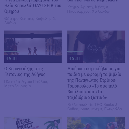
Ηλία Καρελλά: ΟΔΥΣΣΕΙΑ του
Κτήμα Αρίστη, Κέας &
Ομήρου
Πλουτάρχου, Χαλάνδρι
Θέατρο Κάππα, Κυψέλης 2,
Αθήνα
19
JUL
10
JUL
​Ο Καραγκιόζης στις
Διαδραστική εκδήλωση για
Γειτονιές της Αθήνας
παιδιά με αφορμή τα βιβλία
της Παναγιώτας Στρίκου-
Πλατεία Αγίου Παύλου,
Μεταξουργείο
Τομοπούλου «Το σιωπηλό
βασίλειο» και «Το
ταξιδιάρικο ξωτικό»
Βιβλιοπωλείο ΤΕΟ Books &
Coffee, Δουσμάνη 3, Γλυφάδα