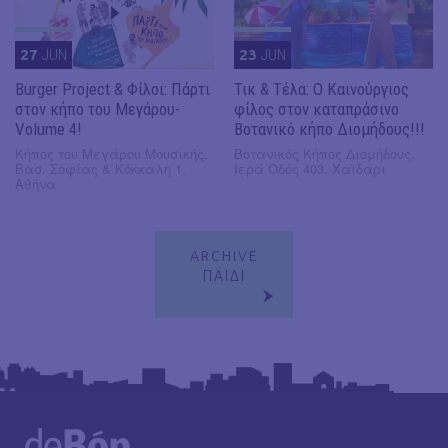
27
JUN
23
JUN
Burger Project & Φίλοι: Πάρτι
Τικ & Τέλα: Ο Καινούργιος
στον κήπο του Μεγάρου-
φίλος στον καταπράσινο
Volume 4!
Βοτανικό κήπο Διομήδους!!!
Κήπος του Μεγάρου Μουσικής,
Βοτανικός Κήπος Διομήδους,
Βασ. Σοφίας & Κόκκαλη 1,
Ιερά Οδός 403, Χαϊδάρι
Αθήνα
ARCHIVE
ΠΑΙΔΙ