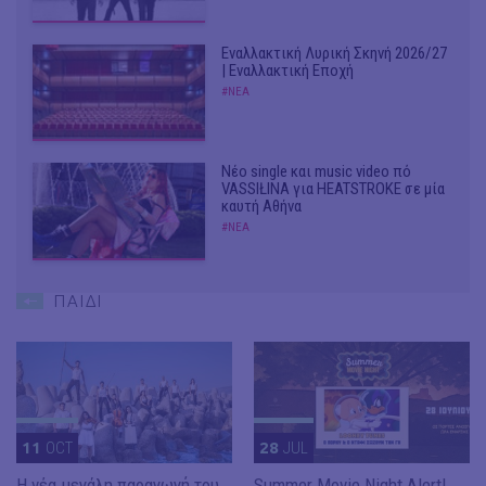
Εναλλακτική Λυρική Σκηνή 2026/27
| Εναλλακτική Εποχή
#ΝΕΑ
Νέο single και music video πό
VASSIŁINA για HEATSTROKE σε μία
καυτή Αθήνα
#ΝΕΑ
ΠΑΙΔΙ
11
OCT
28
JUL
Η νέα μεγάλη παραγωγή του
Summer Movie Night Alert!