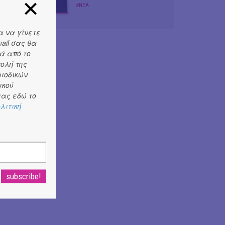
#ΝΕΑ
α να γίνετε
ail σας θα
ά από το
τολή της
ριοδικών
ικού
ας εδώ το
λιτική