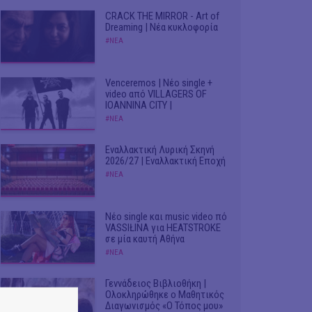
CRACK THE MIRROR - Art of
Dreaming | Νέα κυκλοφορία
#ΝΕΑ
Venceremos | Νέο single +
video από VILLAGERS OF
IOANNINA CITY |
#ΝΕΑ
Εναλλακτική Λυρική Σκηνή
2026/27 | Εναλλακτική Εποχή
#ΝΕΑ
Νέο single και music video πό
VASSIŁINA για HEATSTROKE
σε μία καυτή Αθήνα
#ΝΕΑ
Γεννάδειος Βιβλιοθήκη |
Ολοκληρώθηκε ο Μαθητικός
Διαγωνισμός «Ο Τόπος μου»