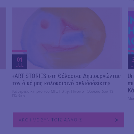
01
JUL
J
«ART STORIES στη Θάλασσα: Δημιουργώντας
Un
τον δικό μας καλοκαιρινό σελιδοδείκτη»
mu
Κά
Κεντρικό κτήριο του ΜΙΕΤ στην Πλάκα, Θουκυδίδου 13,
Πλάκα.
Μο
ARCHIVE ΣΥΝ ΤΟΙΣ ΑΛΛΟΙΣ