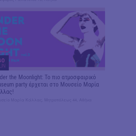
30
UN
der the Moonlight: Το πιο ατμοσφαιρικό
seum party έρχεται στο Μουσείο Μαρία
λλας!
υσείο Μαρία Κάλλας, Μητροπόλεως 44, Αθήνα