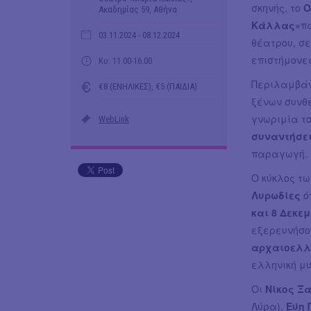
σκηνής, το
Ο
Ακαδημίας 59, Αθήνα
Κάλλας»
π
03.11.2024
- 08.12.2024
θέατρου, σ
επιστήμονες
Κυ: 11.00-16.00
Περιλαμβά
€8 (ΕΝΗΛΙΚΕΣ), €5 (ΠΑΙΔΙΑ)
ξένων συνθ
γνωριμία το
WebLink
συναντήσει
παραγωγή.
Ο κύκλος τ
Λυρωδίες
ό
και 8 Δεκε
εξερευνήσου
αρχαιοελλ
ελληνική μ
Οι
Νίκος Ξ
Λύρα),
Εύη 