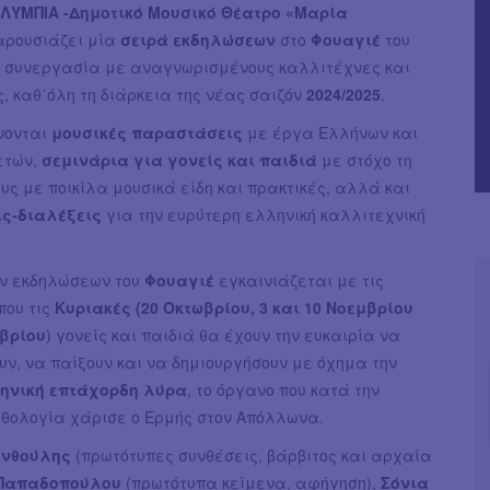
ΛΥΜΠΙΑ -Δημοτικό Μουσικό Θέατρο «Μαρία
αρουσιάζει μία
σειρά εκδηλώσεων
στο
Φουαγιέ
του
ε συνεργασία με αναγνωρισμένους καλλιτέχνες και
, καθ΄όλη τη διάρκεια της νέας σαιζόν
2024/2025
.
νονται
μουσικές παραστάσεις
με έργα Ελλήνων και
ετών,
σεμινάρια για γονείς και παιδιά
με στόχο τη
υς με ποικίλα μουσικά είδη και πρακτικές, αλλά και
ς-διαλέξεις
για την ευρύτερη ελληνική καλλιτεχνική
ων εκδηλώσεων του
Φουαγιέ
εγκαινιάζεται με τις
που τις
Κυριακές (20 Οκτωβρίου, 3 και 10 Νοεμβρίου
μβρίου
) γονείς και παιδιά θα έχουν την ευκαιρία να
ν, να παίξουν και να δημιουργήσουν με όχημα την
ηνική επτάχορδη λύρα
, το όργανο που κατά την
υθολογία χάρισε ο Ερμής στον Απόλλωνα.
ανθούλης
(πρωτότυπες συνθέσεις, βάρβιτος και αρχαία
Παπαδοπούλου
(πρωτότυπα κείμενα, αφήγηση),
Σόνια