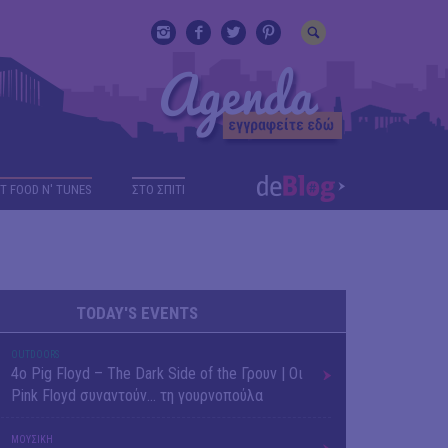
T FOOD N' TUNES
ΣΤΟ ΣΠΙΤΙ
TODAY'S EVENTS
OUTDΟORS
4ο Pig Floyd – The Dark Side of the Γρουν | Οι
Pink Floyd συναντούν… τη γουρνοπούλα
ΜΟΥΣΙΚΗ