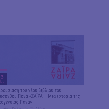
13
UL
ρουσίαση του νέου βιβλίου του
ύσανθου Πανά «ΖΑΪΡΑ – Μια ιστορία της
κογένειας Πανά»
ωφόρος Γαλατσίου 73, Αθήνα