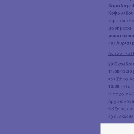
Χαραλαμπ
Κοψαλίδου
τύμπανο) θ
μαθήματα, 
μουσικά π
«οι Λυριστ
Αναλυτικό 
20 Οκτωβρί
11:00-12:30 
και Σόνια 
13:00 |
«Το 
Η αρχαιολό
Αρχαιολογικ
Νάξο σε συν
έχει εκδοθε
3 Νοεμβρίο
11:00-12:30 