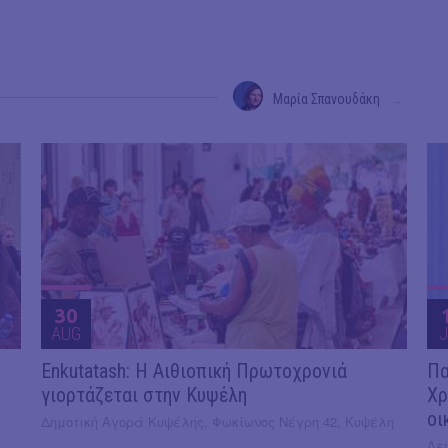
Μαρία Σπανουδάκη
→
30
AUG
J
Enkutatash: Η Αιθιοπική Πρωτοχρονιά
Πα
γιορτάζεται στην Κυψέλη
Χρ
οι
Δημοτική Αγορά Κυψέλης, Φωκίωνος Νέγρη 42, Κυψέλη
Λε