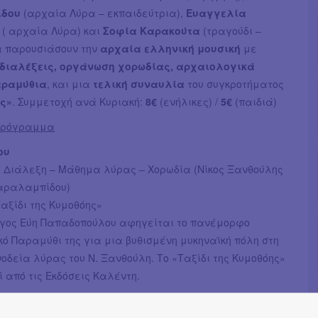
ίδου
(αρχαία Λύρα – εκπαιδεύτρια),
Ευαγγελία
( αρχαία Λύρα) και
Σοφία Καρακούτα
(τραγούδι –
α παρουσιάσουν την
αρχαία ελληνική μουσική
με
διαλέξεις, οργάνωση χορωδίας, αρχαιολογικά
αραμύθια
, και μια
τελική συναυλία
του συγκροτήματος
ές»
. Συμμετοχή ανά Κυριακή:
8€
(ενήλικες) /
5€
(παιδιά)
Πρόγραμμα
ου
|
Διάλεξη – Μάθημα λύρας – Χορωδία (Νίκος Ξανθούλης
Χαραλαμπίδου)
Ταξίδι της Κυμοθόης»
γος Εύη Παπαδοπούλου αφηγείται το πανέμορφο
ό Παραμύθι της για μια βυθισμένη μυκηναϊκή πόλη στη
οδεία λύρας του Ν. Ξανθούλη. Το «Ταξίδι της Κυμοθόης»
ί από τις Εκδόσεις Καλέντη.
υ
|
Διάλεξη – Μάθημα λύρας – Χορωδία (Νίκος Ξανθούλης